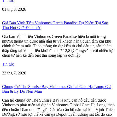
Tin tức
01 thg 8, 2026
Giá Bán Vịnh Tiên Vinhomes Green Paradise Dự Kiến: Tại Sao
Thu Hút Giới Đầu Tư?
Giá bán Vịnh Tiên Vinhomes Green Paradise hiện là một trong
những thông tin được nhà đầu tư và khách hàng quan tâm khi khu
chính thức ra mắt. Theo thông tin dự kiến từ chủ đầu tư, sản phẩm
thấp tầng tại Vịnh Tiên khởi điểm từ 12,8 tỷ đồng/căn, với nhiều lựa
chọn từ liền kề đến biệt thự song lập và đơn lập.
Tin tức
23 thg 7, 2026
Chung Cư The Sunrise Bay Vinhomes Global Gate Hạ Long: Giá
Bán & Lý Do Nên Mua
Căn hộ chung cư The Sunrise Bay là khu căn hộ đầu tiên được
Vinhomes phát triển tại dự án Vinhomes Global Gate Hạ Long, theo
tiêu chuẩn Diamond đắt giá. Các tòa căn hộ nằm tại khu Vịnh Thiên
Đường, sở hữu lợi thế kế cận ga Depot tuyến đường sắt tốc độ cao