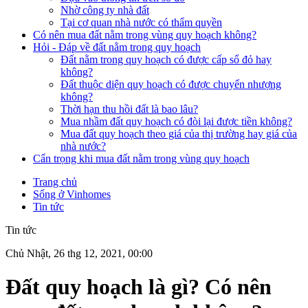
Nhờ công ty nhà đất
Tại cơ quan nhà nước có thẩm quyền
Có nên mua đất nằm trong vùng quy hoạch không?
Hỏi - Đáp về đất nằm trong quy hoạch
Đất nằm trong quy hoạch có được cấp sổ đỏ hay
không?
Đất thuộc diện quy hoạch có được chuyển nhượng
không?
Thời hạn thu hồi đất là bao lâu?
Mua nhầm đất quy hoạch có đòi lại được tiền không?
Mua đất quy hoạch theo giá của thị trường hay giá của
nhà nước?
Cẩn trọng khi mua đất nằm trong vùng quy hoạch
Trang chủ
Sống ở Vinhomes
Tin tức
Tin tức
Chủ Nhật, 26 thg 12, 2021, 00:00
Đất quy hoạch là gì? Có nên