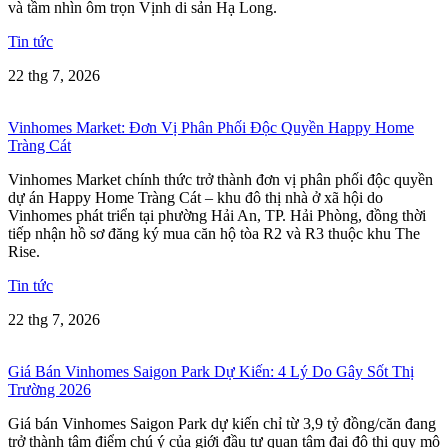
và tầm nhìn ôm trọn Vịnh di sản Hạ Long.
Tin tức
22 thg 7, 2026
Vinhomes Market: Đơn Vị Phân Phối Độc Quyền Happy Home
Tràng Cát
Vinhomes Market chính thức trở thành đơn vị phân phối độc quyền
dự án Happy Home Tràng Cát – khu đô thị nhà ở xã hội do
Vinhomes phát triển tại phường Hải An, TP. Hải Phòng, đồng thời
tiếp nhận hồ sơ đăng ký mua căn hộ tòa R2 và R3 thuộc khu The
Rise.
Tin tức
22 thg 7, 2026
Giá Bán Vinhomes Saigon Park Dự Kiến: 4 Lý Do Gây Sốt Thị
Trường 2026
Giá bán Vinhomes Saigon Park dự kiến chỉ từ 3,9 tỷ đồng/căn đang
trở thành tâm điểm chú ý của giới đầu tư quan tâm đại đô thị quy mô