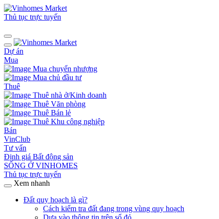
Thủ tục trực tuyến
Dự án
Mua
Mua chuyển nhượng
Mua chủ đầu tư
Thuê
Thuê nhà ở/Kinh doanh
Thuê Văn phòng
Thuê Bán lẻ
Thuê Khu công nghiệp
Bán
VinClub
Tư vấn
Định giá Bất động sản
SỐNG Ở VINHOMES
Thủ tục trực tuyến
Xem nhanh
Đất quy hoạch là gì?
Cách kiểm tra đất đang trong vùng quy hoạch
Dựa vào thông tin trên sổ đỏ