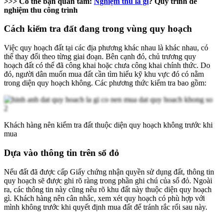
>>> Có thể bạn quan tâm:
Nghiệm thu là gì
? Quy trình để
nghiệm thu công trình
Cách kiểm tra đất đang trong vùng quy hoạch
Việc quy hoạch đất tại các địa phương khác nhau là khác nhau, có
thể thay đổi theo từng giai đoạn. Bên cạnh đó, chủ trương quy
hoạch đất có thể đã công khai hoặc chưa công khai chính thức. Do
đó, người dân muốn mua đất cần tìm hiểu kỹ khu vực đó có nằm
trong diện quy hoạch không. Các phương thức kiểm tra bao gồm:
Khách hàng nên kiểm tra đất thuộc diện quy hoạch không trước khi
mua
Dựa vào thông tin trên sổ đỏ
Nếu đất đã được cấp Giấy chứng nhận quyền sử dụng đất, thông tin
quy hoạch sẽ được ghi rõ ràng trong phần ghi chú của sổ đỏ. Ngoài
ra, các thông tin này cũng nêu rõ khu đất này thuộc diện quy hoạch
gì. Khách hàng nên cân nhắc, xem xét quy hoạch có phù hợp với
mình không trước khi quyết định mua đất để tránh rắc rối sau này.