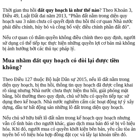
Thời gian thu hồi
đất quy hoạch là như thế nào
? Theo Khoản 3,
Điều 49, Luật Đất đai năm 2013, “Phần đất nằm trong diện quy
hoạch sau 3 năm chưa có quyết định thu hồi thì cơ quan Nhà nước
phải điều chỉnh, hủy bỏ và công bố việc điều chỉnh phần đất đó”.
Nếu cơ quan có thẩm quyền không điều chỉnh theo quy định, người
sử dụng có thể tiếp tục thực hiện những quyền lợi cơ bản mà không
bị ảnh hưởng bởi các thủ tục pháp lý.
Mua nhầm đất quy hoạch có đòi lại được tiền
không?
Theo Điều 127 thuộc Bộ luật Dân sự 2015, nếu lô đất nằm trong
diện quy hoạch, bị thu hồi, thông tin quy hoạch đã được công khai
rõ ràng nhưng Nhà nước chưa thực hiện thu hồi, giải phóng mặt
bằng, bồi thường theo quy định, chủ sở hữu có quyền tiếp tục sử
dụng theo kế hoạch. Nhà nước nghiêm cấm các hoạt động tự ý xây
dựng, đầu tư bất động sản những lô đất trong diện quy hoạch.
Nếu chủ sở hữu biết lô đất nằm trong kế hoạch quy hoạch nhưng
vẫn cố tình bán cho người khác, giao dịch mua bán đó sẽ bị vô hiệu
hóa. Khi đó, người mua có quyền khởi kiện bên bán, yêu cầu tòa án
tuyên bố vô hiệu hóa hợp đồng đặt cọc và lấy lại khoản tiền đó.