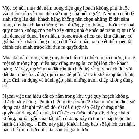
Việc có nên mua đất nằm trong diện quy hoạch không phụ thuộc
vào điều kiện và mục đích sử dụng của mỗi người. Nếu mua đất để
sinh sống lâu dài, khách hàng không nên chọn những lô đất nằm
trong quy hoạch làm trường học, đường giao thông,... hoặc các loại
quy hoạch không cho phép xây dựng nhà ở khác để tránh bị thu hồi
khi đang sử dụng. Tuy nhiên, trong trường hợp các khu đất này có
giá bán rẻ, khách hàng cũng có thể cân nhắc, xem xét điều kiện tài
chính của mình trước khi đưa ra quyết định.
Mua đất nằm trong vùng quy hoạch tồn tại nhiều rủi ro nhưng trong
một số trường hợp, điều này cũng mang lại cơ hội lớn cho khách
hàng. Vì vậy, người mua đất cần tìm hiểu kỹ về quy hoạch đối với
đất đai, nhà cửa có dự định mua để phù hợp với khả năng tài chính,
mục đích sử dụng và tránh gặp phải những tranh chấp không đáng
có.
Ngoài việc tìm hiểu đất có nằm trong khu vực quy hoạch không,
khách hàng cũng nên tìm hiểu một số vấn đề khác như mục đích sử
dụng của đất ghi trên sổ đỏ, đất đã được cấp Giấy chứng nhận
quyền sử dụng đất chưa, lô đất đó có được phép xây dựng nhà ở
không, nguồn gốc của đất, đất có đang xảy ra tranh chấp hoặc thi
hành án không… Điều này giúp khách hàng bảo vệ lợi ích cá nhân,
hạn chế rủi ro bởi đất là tài sản có giá trị lớn.