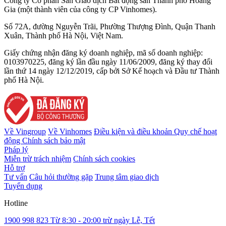
Công ty Cổ phần Sàn Giao dịch Bất động sản Thành phố Hoàng
Gia (một thành viên của công ty CP Vinhomes).
Số 72A, đường Nguyễn Trãi, Phường Thượng Đình, Quận Thanh
Xuân, Thành phố Hà Nội, Việt Nam.
Giấy chứng nhận đăng ký doanh nghiệp, mã số doanh nghiệp:
0103970225, đăng ký lần đầu ngày 11/06/2009, đăng ký thay đổi
lần thứ 14 ngày 12/12/2019, cấp bởi Sở Kế hoạch và Đầu tư Thành
phố Hà Nội.
Về Vingroup
Về Vinhomes
Điều kiện và điều khoản
Quy chế hoạt
động
Chính sách bảo mật
Pháp lý
Miễn trừ trách nhiệm
Chính sách cookies
Hỗ trợ
Tư vấn
Câu hỏi thường gặp
Trung tâm giao dịch
Tuyển dụng
Hotline
1900 998 823
Từ 8:30 - 20:00 trừ ngày Lễ, Tết