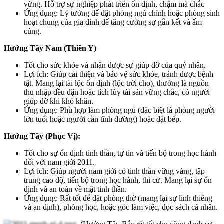
vững. Hỗ trợ sự nghiệp phát triển ổn định, chậm mà chắc
Ứng dụng: Lý tưởng để đặt phòng ngủ chính hoặc phòng sinh
hoạt chung của gia đình để tăng cường sự gắn kết và ấm
cúng.
Hướng Tây Nam (Thiên Y)
Tốt cho sức khỏe và nhận được sự giúp đỡ của quý nhân.
Lợi ích: Giúp cải thiện và bảo vệ sức khỏe, tránh được bệnh
tật. Mang lại tài lộc ổn định (lộc trời cho), thường là nguồn
thu nhập đều đặn hoặc tích lũy tài sản vững chắc, có người
giúp đỡ khi khó khăn.
Ứng dụng: Phù hợp làm phòng ngủ (đặc biệt là phòng người
lớn tuổi hoặc người cần tĩnh dưỡng) hoặc đặt bếp.
Hướng Tây (Phục Vị):
Tốt cho sự ổn định tinh thần, tự tin và tiến bộ trong học hành
đối với nam giới 2011.
Lợi ích: Giúp người nam giới có tinh thần vững vàng, tập
trung cao độ, tiến bộ trong học hành, thi cử. Mang lại sự ổn
định và an toàn về mặt tinh thần.
Ứng dụng: Rất tốt để đặt phòng thờ (mang lại sự linh thiêng
và an định), phòng học, hoặc góc làm việc, đọc sách cá nhân.