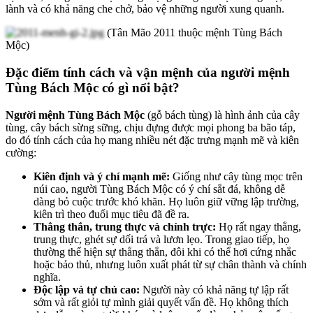
lành và có khả năng che chở, bảo vệ những người xung quanh.
(Tân Mão 2011 thuộc mệnh Tùng Bách
Mộc)
Đặc điểm tính cách và vận mệnh của người mệnh
Tùng Bách Mộc có gì nổi bật?
Người mệnh Tùng Bách Mộc
(gỗ bách tùng) là hình ảnh của cây
tùng, cây bách sừng sững, chịu đựng được mọi phong ba bão táp,
do đó tính cách của họ mang nhiều nét đặc trưng mạnh mẽ và kiên
cường:
Kiên định và ý chí mạnh mẽ:
Giống như cây tùng mọc trên
núi cao, người Tùng Bách Mộc có ý chí sắt đá, không dễ
dàng bỏ cuộc trước khó khăn. Họ luôn giữ vững lập trường,
kiên trì theo đuổi mục tiêu đã đề ra.
Thẳng thắn, trung thực và chính trực:
Họ rất ngay thẳng,
trung thực, ghét sự dối trá và lươn lẹo. Trong giao tiếp, họ
thường thể hiện sự thẳng thắn, đôi khi có thể hơi cứng nhắc
hoặc bảo thủ, nhưng luôn xuất phát từ sự chân thành và chính
nghĩa.
Độc lập và tự chủ cao:
Người này có khả năng tự lập rất
sớm và rất giỏi tự mình giải quyết vấn đề. Họ không thích