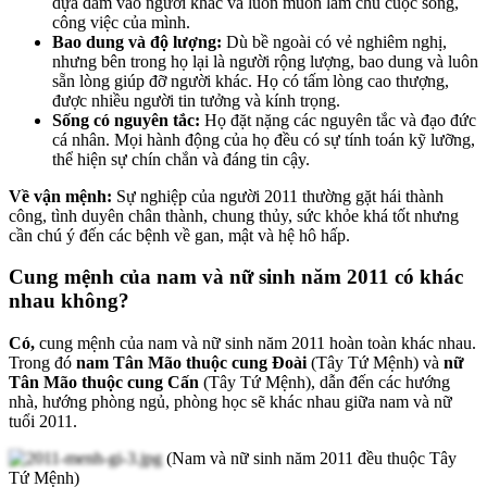
dựa dẫm vào người khác và luôn muốn làm chủ cuộc sống,
công việc của mình.
Bao dung và độ lượng:
Dù bề ngoài có vẻ nghiêm nghị,
nhưng bên trong họ lại là người rộng lượng, bao dung và luôn
sẵn lòng giúp đỡ người khác. Họ có tấm lòng cao thượng,
được nhiều người tin tưởng và kính trọng.
Sống có nguyên tắc:
Họ đặt nặng các nguyên tắc và đạo đức
cá nhân. Mọi hành động của họ đều có sự tính toán kỹ lưỡng,
thể hiện sự chín chắn và đáng tin cậy.
Về vận mệnh:
Sự nghiệp của người 2011 thường gặt hái thành
công, tình duyên chân thành, chung thủy, sức khỏe khá tốt nhưng
cần chú ý đến các bệnh về gan, mật và hệ hô hấp.
Cung mệnh của nam và nữ sinh năm 2011 có khác
nhau không?
Có,
cung mệnh của nam và nữ sinh năm 2011 hoàn toàn khác nhau.
Trong đó
nam Tân Mão thuộc cung Đoài
(Tây Tứ Mệnh) và
nữ
Tân Mão thuộc cung Cấn
(Tây Tứ Mệnh), dẫn đến các hướng
nhà, hướng phòng ngủ, phòng học sẽ khác nhau giữa nam và nữ
tuổi 2011.
(Nam và nữ sinh năm 2011 đều thuộc Tây
Tứ Mệnh)