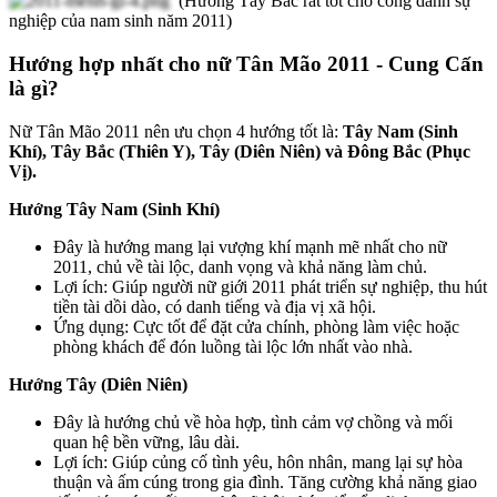
(Hướng Tây Bắc rất tốt cho công danh sự
nghiệp của nam sinh năm 2011)
Hướng hợp nhất cho nữ Tân Mão 2011 - Cung Cấn
là gì?
Nữ Tân Mão 2011 nên ưu chọn 4 hướng tốt là:
Tây Nam (Sinh
Khí), Tây Bắc (Thiên Y), Tây (Diên Niên) và Đông Bắc (Phục
Vị).
Hướng Tây Nam (Sinh Khí)
Đây là hướng mang lại vượng khí mạnh mẽ nhất cho nữ
2011, chủ về tài lộc, danh vọng và khả năng làm chủ.
Lợi ích: Giúp người nữ giới 2011 phát triển sự nghiệp, thu hút
tiền tài dồi dào, có danh tiếng và địa vị xã hội.
Ứng dụng: Cực tốt để đặt cửa chính, phòng làm việc hoặc
phòng khách để đón luồng tài lộc lớn nhất vào nhà.
Hướng Tây (Diên Niên)
Đây là hướng chủ về hòa hợp, tình cảm vợ chồng và mối
quan hệ bền vững, lâu dài.
Lợi ích: Giúp củng cố tình yêu, hôn nhân, mang lại sự hòa
thuận và ấm cúng trong gia đình. Tăng cường khả năng giao