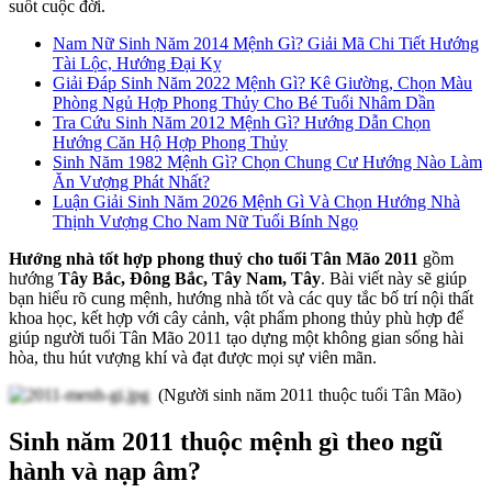
suốt cuộc đời.
Nam Nữ Sinh Năm 2014 Mệnh Gì? Giải Mã Chi Tiết Hướng
Tài Lộc, Hướng Đại Kỵ
Giải Đáp Sinh Năm 2022 Mệnh Gì? Kê Giường, Chọn Màu
Phòng Ngủ Hợp Phong Thủy Cho Bé Tuổi Nhâm Dần
Tra Cứu Sinh Năm 2012 Mệnh Gì? Hướng Dẫn Chọn
Hướng Căn Hộ Hợp Phong Thủy
Sinh Năm 1982 Mệnh Gì? Chọn Chung Cư Hướng Nào Làm
Ăn Vượng Phát Nhất?
Luận Giải Sinh Năm 2026 Mệnh Gì Và Chọn Hướng Nhà
Thịnh Vượng Cho Nam Nữ Tuổi Bính Ngọ
Hướng nhà tốt hợp phong thuỷ cho tuổi Tân Mão 2011
gồm
hướng
Tây Bắc, Đông Bắc, Tây Nam, Tây
. Bài viết này sẽ giúp
bạn hiểu rõ cung mệnh, hướng nhà tốt và các quy tắc bố trí nội thất
khoa học, kết hợp với cây cảnh, vật phẩm phong thủy phù hợp để
giúp người tuổi Tân Mão 2011 tạo dựng một không gian sống hài
hòa, thu hút vượng khí và đạt được mọi sự viên mãn.
(Người sinh năm 2011 thuộc tuổi Tân Mão)
Sinh năm 2011 thuộc mệnh gì theo ngũ
hành và nạp âm?