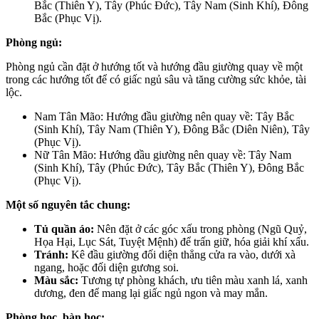
Bắc (Thiên Y), Tây (Phúc Đức), Tây Nam (Sinh Khí), Đông
Bắc (Phục Vị).
Phòng ngủ:
Phòng ngủ cần đặt ở hướng tốt và hướng đầu giường quay về một
trong các hướng tốt để có giấc ngủ sâu và tăng cường sức khỏe, tài
lộc.
Nam Tân Mão: Hướng đầu giường nên quay về: Tây Bắc
(Sinh Khí), Tây Nam (Thiên Y), Đông Bắc (Diên Niên), Tây
(Phục Vị).
Nữ Tân Mão: Hướng đầu giường nên quay về: Tây Nam
(Sinh Khí), Tây (Phúc Đức), Tây Bắc (Thiên Y), Đông Bắc
(Phục Vị).
Một số nguyên tắc chung:
Tủ quần áo:
Nên đặt ở các góc xấu trong phòng (Ngũ Quỷ,
Họa Hại, Lục Sát, Tuyệt Mệnh) để trấn giữ, hóa giải khí xấu.
Tránh:
Kê đầu giường đối diện thẳng cửa ra vào, dưới xà
ngang, hoặc đối diện gương soi.
Màu sắc:
Tương tự phòng khách, ưu tiên màu xanh lá, xanh
dương, đen để mang lại giấc ngủ ngon và may mắn.
Phòng học, bàn học: