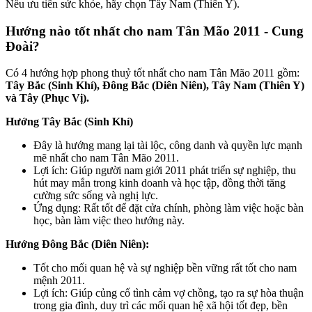
Nếu ưu tiên sức khỏe, hãy chọn Tây Nam (Thiên Y).
Hướng nào tốt nhất cho nam Tân Mão 2011 - Cung
Đoài?
Có 4 hướng hợp phong thuỷ tốt nhất cho nam Tân Mão 2011 gồm:
Tây Bắc (Sinh Khí), Đông Bắc (Diên Niên), Tây Nam (Thiên Y)
và Tây (Phục Vị).
Hướng Tây Bắc (Sinh Khí)
Đây là hướng mang lại tài lộc, công danh và quyền lực mạnh
mẽ nhất cho nam Tân Mão 2011.
Lợi ích: Giúp người nam giới 2011 phát triển sự nghiệp, thu
hút may mắn trong kinh doanh và học tập, đồng thời tăng
cường sức sống và nghị lực.
Ứng dụng: Rất tốt để đặt cửa chính, phòng làm việc hoặc bàn
học, bàn làm việc theo hướng này.
Hướng Đông Bắc (Diên Niên):
Tốt cho mối quan hệ và sự nghiệp bền vững rất tốt cho nam
mệnh 2011.
Lợi ích: Giúp củng cố tình cảm vợ chồng, tạo ra sự hòa thuận
trong gia đình, duy trì các mối quan hệ xã hội tốt đẹp, bền