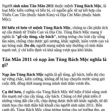
Người
sinh năm Tân Mão 2011
thuộc mệnh
Tùng Bách Mộc
, là
loại Mộc kiên cường và bền bỉ, có nguồn gốc từ sự kết hợp của
Thiên Can Tân (thuộc hành Kim) và Địa Chi Mão (thuộc hành
Mộc).
Để hiểu rõ hơn về mệnh Tùng Bách Mộc
, chúng ta cần phân tích
sự cấu thành từ Thiên Can và Địa Chi. Tùng Bách Mộc mang ý
nghĩa là
"gỗ cây tùng, cây bách"
, tượng trưng cho loài cây sống
lâu năm, chống chịu được gió sương, khắc nghiệt, luôn vươn cao và
tạo bóng mát.
Do đó,
người mang mệnh này thường có tinh thần
mạnh mẽ, ý chí kiên định và khả năng vượt qua khó khăn.
Tân Mão 2011 có nạp âm Tùng Bách Mộc nghĩa là
gì?
Nạp âm Tùng Bách Mộc
nghĩa là gỗ tùng, gỗ bách, biểu thị cho
sự vững chắc, kiên cường, không dễ bị lay chuyển trước sóng gió
cuộc đời, đồng thời mang trong mình tinh thần vươn lên.
Cụ thể hơn,
ý nghĩa của Tùng Bách Mộc thể hiện ở khả năng sinh
tồn mạnh mẽ của cây tùng, cây bách. Chúng có thể phát triển ở
những vùng đất cằn cỗi, chịu đựng được thời tiết khắc nghiệt, từ đó
minh họa cho tinh thần bất khuất của người sinh năm 2011. Bên
cạnh đó, Tùng Bách Mộc cũng tượng trưng cho sự trường thọ, an