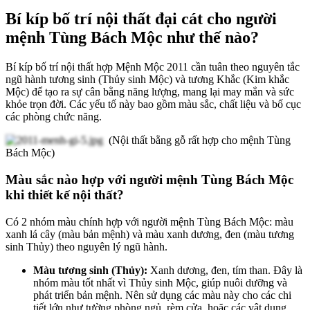
Bí kíp bố trí nội thất đại cát cho người
mệnh Tùng Bách Mộc như thế nào?
Bí kíp bố trí nội thất hợp Mệnh Mộc 2011 cần tuân theo nguyên tắc
ngũ hành tương sinh (Thủy sinh Mộc) và tương Khắc (Kim khắc
Mộc) để tạo ra sự cân bằng năng lượng, mang lại may mắn và sức
khỏe trọn đời. Các yếu tố này bao gồm màu sắc, chất liệu và bố cục
các phòng chức năng.
(Nội thất bằng gỗ rất hợp cho mệnh Tùng
Bách Mộc)
Màu sắc nào hợp với người mệnh Tùng Bách Mộc
khi thiết kế nội thất?
Có 2 nhóm màu chính hợp với người mệnh Tùng Bách Mộc: màu
xanh lá cây (màu bản mệnh) và màu xanh dương, đen (màu tương
sinh Thủy) theo nguyên lý ngũ hành.
Màu tương sinh (Thủy):
Xanh dương, đen, tím than. Đây là
nhóm màu tốt nhất vì Thủy sinh Mộc, giúp nuôi dưỡng và
phát triển bản mệnh. Nên sử dụng các màu này cho các chi
tiết lớn như tường phòng ngủ, rèm cửa, hoặc các vật dụng