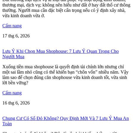
thương mại, dịch vụ; không nên hiểu như đất ở hay đất thổ cư thông
thường. Người mua cần đặc biệt cẩn trọng nếu có ý định xây nhà,
vừa kinh doanh vừa ở.
Cẩm nang
17 thg 6, 2026
Lưu Ý Khi Chọn Mua Shophouse: 7 Lưu Ý Quan Trọng Cho
Người Mua
Xuống tiền mua shophouse là quyết định tài chính lớn nhưng chỉ
một sai lầm nhỏ cũng có thể khiến bạn “chôn vốn” nhiều năm. Vậy
làm sao để chọn đúng căn shophouse vừa kinh doanh tốt, vừa sinh
lời bền vững?
Cẩm nang
16 thg 6, 2026
Chung Cư Có Sổ Đỏ Không? Quy Định Mới Và 7 Lưu Ý Mua An
Toàn