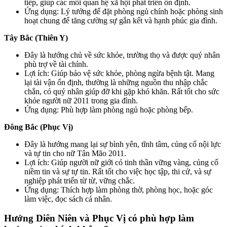
tiếp, giúp các mối quan hệ xã hội phát triển ổn định.
Ứng dụng: Lý tưởng để đặt phòng ngủ chính hoặc phòng sinh
hoạt chung để tăng cường sự gắn kết và hạnh phúc gia đình.
Tây Bắc (Thiên Y)
Đây là hướng chủ về sức khỏe, trường thọ và được quý nhân
phù trợ về tài chính.
Lợi ích: Giúp bảo vệ sức khỏe, phòng ngừa bệnh tật. Mang
lại tài vận ổn định, thường là những nguồn thu nhập chắc
chắn, có quý nhân giúp đỡ khi gặp khó khăn. Rất tốt cho sức
khỏe người nữ 2011 trong gia đình.
Ứng dụng: Phù hợp làm phòng ngủ hoặc phòng bếp.
Đông Bắc (Phục Vị)
Đây là hướng mang lại sự bình yên, tĩnh tâm, củng cố nội lực
và tự tin cho nữ Tân Mão 2011.
Lợi ích: Giúp người nữ giới có tinh thần vững vàng, củng cố
niềm tin và sự tự tin. Rất tốt cho việc học tập, thi cử, và sự
nghiệp phát triển từ từ, vững chắc.
Ứng dụng: Thích hợp làm phòng thờ, phòng học, hoặc góc
làm việc, đọc sách cá nhân.
Hướng Diên Niên và Phục Vị có phù hợp làm