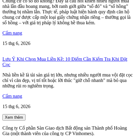
Chung cư có sổ đỏ không? Đây là câu hỏi khiến nhiều người mua
nhà lần đầu hoang mang, bởi ranh giới giữa “sổ đỏ” và “sổ hồng”
thường bị nhầm lẫn. Thực tế, pháp luật hiện hành quy định căn hộ
chung cư được cấp một loại giấy chứng nhận riêng – thường gọi là
sổ hồng – với giá trị pháp lý không hề thua kém.
Cẩm nang
15 thg 6, 2026
Lưu Ý Khi Chọn Mua Liền Kề: 10 Điểm Cần Kiểm Tra Khi Đặt
Cọc
Nhà liền kề là tài sản giá trị lớn, nhưng nhiều người mua vội đặt cọc
chỉ vì căn đẹp, vị trí tốt hoặc lời thúc "giữ chỗ nhanh" mà bỏ qua
những rủi ro nghiêm trọng.
Cẩm nang
15 thg 6, 2026
Xem thêm
Công ty Cổ phần Sàn Giao dịch Bất động sản Thành phố Hoàng
Gia (một thành viên của công ty CP Vinhomes).