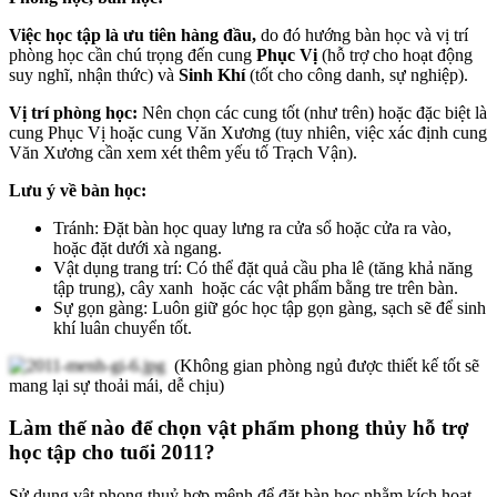
Việc học tập là ưu tiên hàng đầu,
do đó hướng bàn học và vị trí
phòng học cần chú trọng đến cung
Phục Vị
(hỗ trợ cho hoạt động
suy nghĩ, nhận thức) và
Sinh Khí
(tốt cho công danh, sự nghiệp).
Vị trí phòng học:
Nên chọn các cung tốt (như trên) hoặc đặc biệt là
cung Phục Vị hoặc cung Văn Xương (tuy nhiên, việc xác định cung
Văn Xương cần xem xét thêm yếu tố Trạch Vận).
Lưu ý về bàn học:
Tránh: Đặt bàn học quay lưng ra cửa sổ hoặc cửa ra vào,
hoặc đặt dưới xà ngang.
Vật dụng trang trí: Có thể đặt quả cầu pha lê (tăng khả năng
tập trung), cây xanh hoặc các vật phẩm bằng tre trên bàn.
Sự gọn gàng: Luôn giữ góc học tập gọn gàng, sạch sẽ để sinh
khí luân chuyển tốt.
(Không gian phòng ngủ được thiết kế tốt sẽ
mang lại sự thoải mái, dễ chịu)
Làm thế nào để chọn vật phẩm phong thủy hỗ trợ
học tập cho tuổi 2011?
Sử dụng vật phong thuỷ hợp mệnh để đặt bàn học nhằm kích hoạt