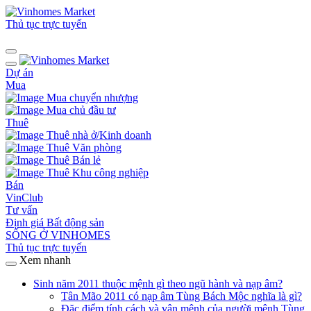
Thủ tục trực tuyến
Dự án
Mua
Mua chuyển nhượng
Mua chủ đầu tư
Thuê
Thuê nhà ở/Kinh doanh
Thuê Văn phòng
Thuê Bán lẻ
Thuê Khu công nghiệp
Bán
VinClub
Tư vấn
Định giá Bất động sản
SỐNG Ở VINHOMES
Thủ tục trực tuyến
Xem nhanh
Sinh năm 2011 thuộc mệnh gì theo ngũ hành và nạp âm?
Tân Mão 2011 có nạp âm Tùng Bách Mộc nghĩa là gì?
Đặc điểm tính cách và vận mệnh của người mệnh Tùng