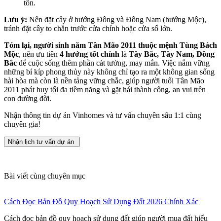
tồn.
Lưu ý:
Nên đặt cây ở hướng Đông và Đông Nam (hướng Mộc),
tránh đặt cây to chắn trước cửa chính hoặc cửa sổ lớn.
Tóm lại,
người sinh năm Tân Mão 2011 thuộc mệnh Tùng Bách
Mộc
, nên ưu tiên
4 hướng tốt chính
là
Tây Bắc, Tây Nam, Đông
Bắc
để cuộc sống thêm phần cát tường, may mắn. Việc nắm vững
những bí kíp phong thủy này không chỉ tạo ra một không gian sống
hài hòa mà còn là nền tảng vững chắc, giúp người tuổi Tân Mão
2011 phát huy tối đa tiềm năng và gặt hái thành công, an vui trên
con đường đời.
Nhận thông tin dự án Vinhomes và tư vấn chuyên sâu 1:1 cùng
chuyên gia!
Nhận lịch tư vấn dự án
Bài viết cùng chuyên mục
Cách Đọc Bản Đồ Quy Hoạch Sử Dụng Đất 2026 Chính Xác
Cách đọc bản đồ quy hoạch sử dụng đất giúp người mua đất hiểu