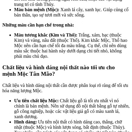
trang trí có tính Thủy.
Màu bản mệnh (Mộc):
Xanh lá cây, xanh lục. Giúp củng cố
bản thân, tạo sự tươi mới và sức sống.
Những màu cần hạn chế trong nhà:
Màu tương khắc (Kim và Thổ):
Trắng, xám, bạc (thuộc
Kim) và vàng, nâu đất (thuộc Thổ). Kim khắc Mộc, Thổ hao
Mộc nên cần hạn chế tối đa màu trắng. Cụ thể, chỉ nên dùng
màu sắc thuộc hai hành này dưới dạng chi tiết nhỏ, không
phải màu chủ đạo.
Chất liệu và hình dáng nội thất nào tối ưu cho
mệnh Mộc Tân Mão?
Chất liệu và hình dáng nội thất cần được phân loại rõ ràng để tối ưu
hóa năng lượng Mộc.
Ưu tiên chất liệu Mộc:
Chất liệu gỗ là tối ưu nhất vì nó
chính là bản mệnh. Nên sử dụng đồ nội thất bằng gỗ tự nhiên,
gỗ công nghiệp, hoặc các vật liệu giả gỗ có màu xanh lá,
xanh dương.
Hình dáng:
Ưu tiên nội thất có hình dáng cao, thẳng, chữ
nhật (thuộc Mộc) và hình lượn sóng, bất định (thuộc Thủy).