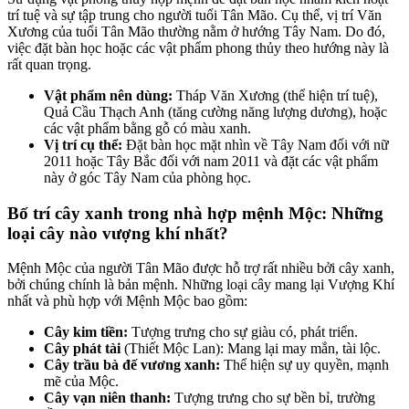
trí tuệ và sự tập trung cho người tuổi Tân Mão. Cụ thể, vị trí Văn
Xương của tuổi Tân Mão thường nằm ở hướng Tây Nam. Do đó,
việc đặt bàn học hoặc các vật phẩm phong thủy theo hướng này là
rất quan trọng.
Vật phẩm nên dùng:
Tháp Văn Xương (thể hiện trí tuệ),
Quả Cầu Thạch Anh (tăng cường năng lượng dương), hoặc
các vật phẩm bằng gỗ có màu xanh.
Vị trí cụ thể:
Đặt bàn học mặt nhìn về Tây Nam đối với nữ
2011 hoặc Tây Bắc đối với nam 2011 và đặt các vật phẩm
này ở góc Tây Nam của phòng học.
Bố trí cây xanh trong nhà hợp mệnh Mộc: Những
loại cây nào vượng khí nhất?
Mệnh Mộc của người Tân Mão được hỗ trợ rất nhiều bởi cây xanh,
bởi chúng chính là bản mệnh. Những loại cây mang lại Vượng Khí
nhất và phù hợp với Mệnh Mộc bao gồm:
Cây kim tiền:
Tượng trưng cho sự giàu có, phát triển.
Cây phát tài
(Thiết Mộc Lan): Mang lại may mắn, tài lộc.
Cây trầu bà đế vương xanh:
Thể hiện sự uy quyền, mạnh
mẽ của Mộc.
Cây vạn niên thanh:
Tượng trưng cho sự bền bỉ, trường