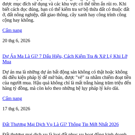
được mục đích sử dụng và các khu vực có thể tiềm ẩn rủi ro. Khi
biết cách đọc đúng, bạn có thể kiểm tra sơ bộ thửa đất có thuộc đất
ở, đất nông nghiệp, đất giao thông, cây xanh hay công trình công
cộng hay không.
Cẩm nang
20 thg 6, 2026
Dự Án Ma Là Gì? 7 Dấu Hiệu, Cách Kiểm Tra & Xử Lý Khi Lỡ
Mua
Dự án ma là những dự án bất động sản không có thật hoặc không
đủ điều kiện pháp lý để mở bán, được "vẽ" ra nhằm chiếm đoạt tiền
của người mua. Hậu quả không chỉ là mất trắng hàng trăm triệu đến
hàng tỷ đồng, mà còn kéo theo những hệ lụy pháp lý kéo dài.
Cẩm nang
17 thg 6, 2026
Đất Thương Mại Dịch Vụ Là Gì? Thông Tin Mới Nhất 2026
Đất thương mại dịch vụ là loại đất phục vụ hoạt động kinh doanh,