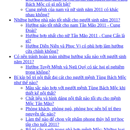
Bách Mộc có gì nổi bật?
Cung mệnh của nam và nữ sinh năm 2011 có khác
nhau không?
Những hướng nhà nào tốt nhất cho người sinh năm 2011?
Hướng nào tốt nhất cho nam Tân Mão 2011 - Cung
Đoài?
Hướng hợp nhất cho nữ Tân Mão 2011 - Cung Cấn là
gì?
Hướng Diên Niên và Phục Vị có phù hợp làm hướng
cửa chính không?
Có nên tránh hoàn toàn những hướng xấu nào với người sinh
năm 2011?
Hướng Tuyệt Mệnh và Ngũ Quỷ có tác hại gì nghiêm
trọng không?
Bí kíp bố trí nội thất đại cát cho người mệnh Tùng Bách Mộc
như thế nào?
Màu sắc nào hợp với người mệnh Tùng Bách Mộc khi
thiết kế nội thất?
Chất liệu và hình dáng nội thất nào tối ưu cho mệnh
Mộc Tân Mão?
Phòng khách, phòng ngủ, phòng học nên bố trí theo
nguyên tắc nào?
Làm thế nào để chọn vật phẩm phong thủy hỗ trợ học
tập cho tuổi 2011?
Bố trí cây xanh trong nhà hợp mệnh Mộc: Những loại