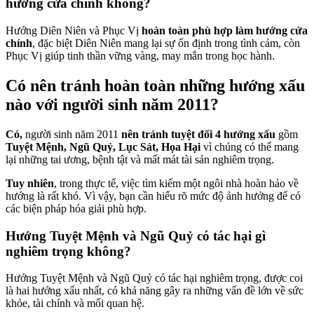
hướng cửa chính không?
Hướng Diên Niên và Phục Vị
hoàn toàn phù hợp làm hướng cửa
chính
, đặc biệt Diên Niên mang lại sự ổn định trong tình cảm, còn
Phục Vị giúp tinh thần vững vàng, may mắn trong học hành.
Có nên tránh hoàn toàn những hướng xấu
nào với người sinh năm 2011?
Có,
người sinh năm 2011
nên tránh tuyệt đối 4 hướng xấu
gồm
Tuyệt Mệnh, Ngũ Quỷ, Lục Sát, Họa Hại
vì chúng có thể mang
lại những tai ương, bệnh tật và mất mát tài sản nghiêm trọng.
Tuy nhiên
, trong thực tế, việc tìm kiếm một ngôi nhà hoàn hảo về
hướng là rất khó. Vì vậy, bạn cần hiểu rõ mức độ ảnh hưởng để có
các biện pháp hóa giải phù hợp.
Hướng Tuyệt Mệnh và Ngũ Quỷ có tác hại gì
nghiêm trọng không?
Hướng Tuyệt Mệnh và Ngũ Quỷ có tác hại nghiêm trọng, được coi
là hai hướng xấu nhất, có khả năng gây ra những vấn đề lớn về sức
khỏe, tài chính và mối quan hệ.