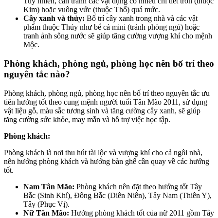
Tuy nhiên, cần tránh các vật dụng có nhiều chi tiết tròn (thuộc
Kim) hoặc vuông vức (thuộc Thổ) quá mức.
Cây xanh và thủy:
Bố trí cây xanh trong nhà và các vật
phẩm thuộc Thủy như bể cá mini (tránh phòng ngủ) hoặc
tranh ảnh sông nước sẽ giúp tăng cường vượng khí cho mệnh
Mộc.
Phòng khách, phòng ngủ, phòng học nên bố trí theo
nguyên tắc nào?
Phòng khách, phòng ngủ, phòng học nên bố trí theo nguyên tắc ưu
tiên hướng tốt theo cung mệnh người tuổi Tân Mão 2011, sử dụng
vật liệu gỗ, màu sắc tương sinh và tăng cường cây xanh, sẽ giúp
tăng cường sức khỏe, may mắn và hỗ trợ việc học tập.
Phòng khách:
Phòng khách là nơi thu hút tài lộc và vượng khí cho cả ngôi nhà,
nên hướng phòng khách và hướng bàn ghế cần quay về các hướng
tốt.
Nam Tân Mão:
Phòng khách nên đặt theo hướng tốt Tây
Bắc (Sinh Khí), Đông Bắc (Diên Niên), Tây Nam (Thiên Y),
Tây (Phục Vị).
Nữ Tân Mão:
Hướng phòng khách tốt của nữ 2011 gồm Tây