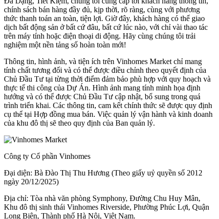
Đa Dạng, Tiết Kiệm, chúng tôi cung cấp tới khách hàng thông tin,
chính sách bán hàng đầy đủ, kịp thời, rõ ràng, cùng với phương
thức thanh toán an toàn, tiện lợi. Giờ đây, khách hàng có thể giao
dịch bất động sản ở bất cứ đâu, bất cứ lúc nào, với chỉ vài thao tác
trên máy tính hoặc điện thoại di động. Hãy cùng chúng tôi trải
nghiệm một nền tảng số hoàn toàn mới!
Thông tin, hình ảnh, và tiện ích trên Vinhomes Market chỉ mang
tính chất tương đối và có thể được điều chỉnh theo quyết định của
Chủ Đầu Tư tại từng thời điểm đảm bảo phù hợp với quy hoạch và
thực tế thi công của Dự Án. Hình ảnh mang tính minh họa định
hướng và có thể được Chủ Đầu Tư cập nhật, bổ sung trong quá
trình triển khai. Các thông tin, cam kết chính thức sẽ được quy định
cụ thể tại Hợp đồng mua bán. Việc quản lý vận hành và kinh doanh
của khu đô thị sẽ theo quy định của Ban quản lý.
Công ty Cổ phần Vinhomes
Đại diện: Bà Đào Thị Thu Hương (Theo giấy uỷ quyền số 2012
ngày 20/12/2025)
Địa chỉ: Tòa nhà văn phòng Symphony, Đường Chu Huy Mân,
Khu đô thị sinh thái Vinhomes Riverside, Phường Phúc Lợi, Quận
Long Biên, Thành phố Hà Nội, Việt Nam.