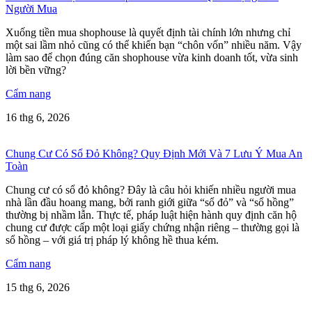
Người Mua
Xuống tiền mua shophouse là quyết định tài chính lớn nhưng chỉ
một sai lầm nhỏ cũng có thể khiến bạn “chôn vốn” nhiều năm. Vậy
làm sao để chọn đúng căn shophouse vừa kinh doanh tốt, vừa sinh
lời bền vững?
Cẩm nang
16 thg 6, 2026
Chung Cư Có Sổ Đỏ Không? Quy Định Mới Và 7 Lưu Ý Mua An
Toàn
Chung cư có sổ đỏ không? Đây là câu hỏi khiến nhiều người mua
nhà lần đầu hoang mang, bởi ranh giới giữa “sổ đỏ” và “sổ hồng”
thường bị nhầm lẫn. Thực tế, pháp luật hiện hành quy định căn hộ
chung cư được cấp một loại giấy chứng nhận riêng – thường gọi là
sổ hồng – với giá trị pháp lý không hề thua kém.
Cẩm nang
15 thg 6, 2026