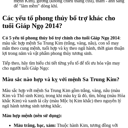
mệnh Kim), gương (không chiếu thẳng cửa), thảm - ánh sáng
để "làm mềm" dòng khí.
Các yếu tố phong thủy bổ trợ khác cho
tuổi Giáp Ngọ 2014?
Có 5 yếu tố phong thủy bổ trợ chính cho tuổi Giáp Ngọ 2014
:
màu sắc hợp mệnh Sa Trung Kim (trắng, vàng, nâu), con số may
mắn theo cung mệnh, tuổi hợp và kỵ theo ngũ hành, thời gian thuận
lợi trong năm và vật phẩm phong thủy tương sinh.
Tiếp theo, hãy tìm hiểu chi tiết từng yếu tố để tối ưu hóa vận may
cho người tuổi Giáp Ngọ:
Màu sắc nào hợp và kỵ với mệnh Sa Trung Kim?
Màu sắc hợp với mệnh Sa Trung Kim gồm trắng, vàng, nâu (màu
Kim và Thổ sinh Kim), trong khi màu kỵ là đỏ, tím, hồng (màu Hỏa
khắc Kim) và xanh lá cây (màu Mộc bị Kim khắc) theo nguyên lý
ngũ hành tương sinh tương khắc.
Màu hợp mệnh (nên sử dụng):
Màu trắng, bạc, xám:
Thuộc hành Kim, tương đồng với