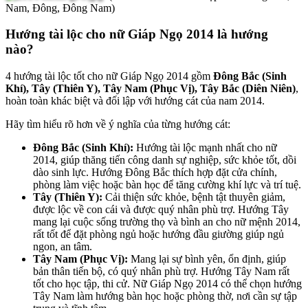
Nam, Đông, Đông Nam)
Hướng tài lộc cho nữ Giáp Ngọ 2014 là hướng
nào?
4 hướng tài lộc tốt cho nữ Giáp Ngọ 2014 gồm
Đông Bắc (Sinh
Khí), Tây (Thiên Y), Tây Nam (Phục Vị), Tây Bắc (Diên Niên)
,
hoàn toàn khác biệt và đối lập với hướng cát của nam 2014.
Hãy tìm hiểu rõ hơn về ý nghĩa của từng hướng cát:
Đông Bắc (Sinh Khí):
Hướng tài lộc mạnh nhất cho nữ
2014, giúp thăng tiến công danh sự nghiệp, sức khỏe tốt, dồi
dào sinh lực. Hướng Đông Bắc thích hợp đặt cửa chính,
phòng làm việc hoặc bàn học để tăng cường khí lực và trí tuệ.
Tây (Thiên Y):
Cải thiện sức khỏe, bệnh tật thuyên giảm,
được lộc về con cái và được quý nhân phù trợ. Hướng Tây
mang lại cuộc sống trường thọ và bình an cho nữ mệnh 2014,
rất tốt để đặt phòng ngủ hoặc hướng đầu giường giúp ngủ
ngon, an tâm.
Tây Nam (Phục Vị):
Mang lại sự bình yên, ổn định, giúp
bản thân tiến bộ, có quý nhân phù trợ. Hướng Tây Nam rất
tốt cho học tập, thi cử. Nữ Giáp Ngọ 2014 có thể chọn hướng
Tây Nam làm hướng bàn học hoặc phòng thờ, nơi cần sự tập