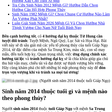
Hướng Xấu Cho Tuổi Ất Mùi
Tra Cứu Sinh Năm 2012 Mệnh Gì? Hướng Dẫn Chọn
Hướng Căn Hộ Hợp Phong Thủy
Sinh Năm 1982 Mệnh Gì? Chọn Chung Cư Hướng Nào Làm
Ăn Vượng Phát Nhất?
Luận Giải Sinh Năm 2026 Mệnh Gì Và Chọn Hướng Nhà
Thịnh Vượng Cho Nam Nữ Tuổi Bính Ngọ
Bên cạnh hướng tốt
, có
4 hướng đại kỵ thuộc Tứ Hung cần
tuyệt đối tránh
: Tuyệt Mệnh, Ngũ Quỷ, Lục Sát và Họa Hại. Bài
viết này sẽ đi sâu giải mã các yếu tố phong thủy của tuổi Giáp Ngọ
2014, từ đặc điểm của mệnh Sa Trung Kim, màu sắc, con số may
mắn, đến tuổi hợp kỵ. Quan trọng nhất, việc
ứng dụng chính xác
hướng tài lộc
và
tránh hướng đại kỵ
sẽ là chìa khóa giúp gia chủ
thu hút vận may, chiêu tài và đạt được sự thịnh vượng bền vững.
Hãy cùng khám phá chi tiết những bí mật phong thủy này để
đón
trọn vẹn vượng khí và tránh xa mọi tai ương
!
(Người sinh năm 2014 thuộc tuổi Giáp Ngọ)
Sinh năm 2014 thuộc tuổi gì và mệnh nào
theo phong thủy?
Người
sinh năm 2014
thuộc
tuổi Giáp Ngọ
với mệnh
Sa Trung