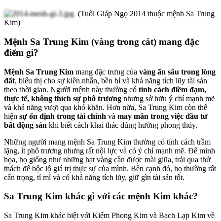
(Tuổi Giáp Ngọ 2014 thuộc mệnh Sa Trung
Kim)
Mệnh Sa Trung Kim (vàng trong cát) mang đặc
điểm gì?
Mệnh Sa Trung Kim
mang đặc trưng của
vàng ẩn sâu trong lòng
đất
, biểu thị cho sự kiên nhẫn, bền bỉ và khả năng tích lũy tài sản
theo thời gian. Người mệnh này thường có
tính cách điềm đạm,
thực tế, không thích sự phô trương
nhưng sở hữu ý chí mạnh mẽ
và khả năng vượt qua khó khăn. Hơn nữa, Sa Trung Kim còn thể
hiện
sự ổn định trong tài chính
và
may mắn trong việc đầu tư
bất động sản
khi biết cách khai thác đúng hướng phong thủy.
Những người mang mệnh Sa Trung Kim thường có tính cách trầm
lặng, ít phô trương nhưng rất nội lực và có ý chí mạnh mẽ. Để minh
họa, họ giống như những hạt vàng cần được mài giũa, trải qua thử
thách để bộc lộ giá trị thực sự của mình. Bên cạnh đó, họ thường rất
cẩn trọng, tỉ mỉ và có khả năng tích lũy, giữ gìn tài sản tốt.
Sa Trung Kim khác gì với các mệnh Kim khác?
Sa Trung Kim khác biệt với Kiếm Phong Kim và Bạch Lạp Kim về