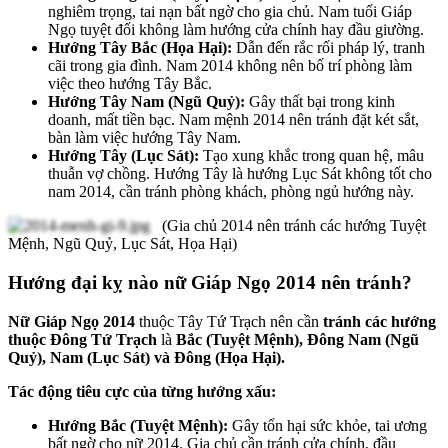
nghiêm trọng, tai nạn bất ngờ cho gia chủ. Nam tuổi Giáp
Ngọ tuyệt đối không làm hướng cửa chính hay đầu giường.
Hướng Tây Bắc (Họa Hại):
Dẫn đến rắc rối pháp lý, tranh
cãi trong gia đình. Nam 2014 không nên bố trí phòng làm
việc theo hướng Tây Bắc.
Hướng Tây Nam (Ngũ Quỷ):
Gây thất bại trong kinh
doanh, mất tiền bạc. Nam mệnh 2014 nên tránh đặt két sắt,
bàn làm việc hướng Tây Nam.
Hướng Tây (Lục Sát):
Tạo xung khắc trong quan hệ, mâu
thuẫn vợ chồng. Hướng Tây là hướng Lục Sát không tốt cho
nam 2014, cần tránh phòng khách, phòng ngủ hướng này.
(Gia chủ 2014 nên tránh các hướng Tuyệt
Mệnh, Ngũ Quỷ, Lục Sát, Họa Hại)
Hướng đại kỵ nào nữ Giáp Ngọ 2014 nên tránh?
Nữ Giáp Ngọ 2014
thuộc Tây Tứ Trạch nên cần
tránh các hướng
thuộc Đông Tứ Trạch
là
Bắc (Tuyệt Mệnh), Đông Nam (Ngũ
Quỷ), Nam (Lục Sát) và Đông (Họa Hại).
Tác động tiêu cực của từng hướng xấu:
Hướng Bắc (Tuyệt Mệnh):
Gây tổn hại sức khỏe, tai ương
bất ngờ cho nữ 2014. Gia chủ cần tránh cửa chính, đầu