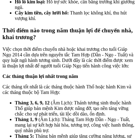
Hồ lô kim loại:
Hỗ trợ sức khỏe, cân bằng trường khí giường
ngủ.
Cây kim tiền, cây lưỡi hổ:
Thanh lọc không khí, thu hút
vượng khí.
Thời điểm nào trong năm thuận lợi để chuyển nhà,
khai trương?
Việc chọn thời điểm chuyển nhà hoặc khai trương cho tuổi Giáp
Ngọ 2014 cần dựa trên nguyên tắc Tam Hợp (Dần - Ngọ - Tuất) và
quy luật ngũ hành tương sinh. Dưới đây là các thời điểm được xem
là thuận lợi nhất để người tuổi Giáp Ngọ tiến hành công việc lớn:
Các tháng thuận lợi nhất trong năm
Các tháng tốt nhất là các tháng thuộc hành Thổ hoặc hành Kim và
các tháng thuộc bộ Tam Hợp:
Tháng 3, 6, 9, 12
(Âm Lịch): Thánh tương sinh thuộc hành
Thổ giúp bản mệnh Kim được nâng đỡ, tạo nền tảng vững
chắc cho sự phát triển, tài lộc dồi dào, ổn định.
Tháng 1, 9
(Âm Lịch): Tháng Tam Hợp Dần - Ngọ - Tuất,
mang lại sự kết hợp hài hòa, tương trợ, công việc hanh thông,
quý nhân phù trợ.
Tháng 5:
Tháng bản mệnh giúp tăng cường năng lượng, sự