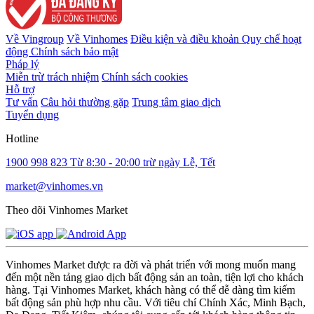
Về Vingroup
Về Vinhomes
Điều kiện và điều khoản
Quy chế hoạt
động
Chính sách bảo mật
Pháp lý
Miễn trừ trách nhiệm
Chính sách cookies
Hỗ trợ
Tư vấn
Câu hỏi thường gặp
Trung tâm giao dịch
Tuyển dụng
Hotline
1900 998 823
Từ 8:30 - 20:00 trừ ngày Lễ, Tết
market@vinhomes.vn
Theo dõi Vinhomes Market
Vinhomes Market được ra đời và phát triển với mong muốn mang
đến một nền tảng giao dịch bất động sản an toàn, tiện lợi cho khách
hàng. Tại Vinhomes Market, khách hàng có thể dễ dàng tìm kiếm
bất động sản phù hợp nhu cầu. Với tiêu chí Chính Xác, Minh Bạch,