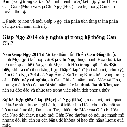
Kim
(vàng trong cát), được hình thành từ sự kết hợp giữa Thiên
Can Giáp (Mộc) và Địa Chi Ngọ (Hỏa) theo hệ thống Can Chi
truyền thống.
Để hiểu rõ hơn về tuổi Giáp Ngọ, cần phân tích từng thành phần
cấu tạo nên năm sinh này:
Giáp Ngọ 2014 có ý nghĩa gì trong hệ thống Can
Chi?
Năm
Giáp Ngọ 2014
được tạo thành từ
Thiên Can Giáp
thuộc
hành Mộc (gỗ) kết hợp với
Địa Chi Ngọ
thuộc hành Hỏa (lửa), tạo
nên mối quan hệ tương sinh Mộc sinh Hỏa trong ngũ hành.
Đặc
biệt,
khi tra cứu theo bảng Lục Thập Giáp Tử (60 năm một chu kỳ),
năm Giáp Ngọ 2014 có Nạp Âm là Sa Trung Kim - tức "vàng trong
cát".
Điều này có nghĩa
, dù Can Chi của năm thuộc Mộc và Hỏa,
nhưng mệnh số của người sinh năm này lại
thuộc hành Kim
, tạo
nên sự độc đáo và phức tạp trong việc phân tích phong thủy.
Sự kết hợp giữa Giáp (Mộc)
và
Ngọ (Hỏa)
tạo nên một mối quan
hệ tương sinh trong ngũ hành, nơi Mộc sinh Hỏa, cho thấy một sự
hỗ trợ và thúc đẩy lẫn nhau. Tuy nhiên, do Mộc của Giáp bị Hỏa
của Ngọ đốt cháy, người tuổi Giáp Ngọ thường có nội lực mạnh mẽ
nhưng đôi khi cần sự cân bằng để không bị hao tổn năng lượng quá
mức.