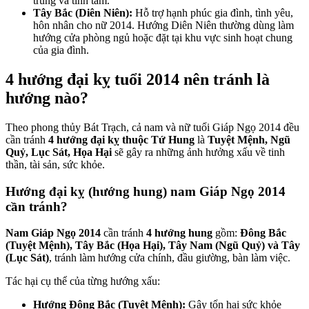
trung và tĩnh tâm.
Tây Bắc (Diên Niên):
Hỗ trợ hạnh phúc gia đình, tình yêu,
hôn nhân cho nữ 2014. Hướng Diên Niên thường dùng làm
hướng cửa phòng ngủ hoặc đặt tại khu vực sinh hoạt chung
của gia đình.
4 hướng đại kỵ tuổi 2014 nên tránh là
hướng nào?
Theo phong thủy Bát Trạch, cả nam và nữ tuổi Giáp Ngọ 2014 đều
cần tránh
4 hướng đại kỵ thuộc Tứ Hung
là
Tuyệt Mệnh, Ngũ
Quỷ, Lục Sát, Họa Hại
sẽ gây ra những ảnh hưởng xấu về tinh
thần, tài sản, sức khỏe.
Hướng đại kỵ (hướng hung) nam Giáp Ngọ 2014
cần tránh?
Nam Giáp Ngọ 2014
cần tránh
4 hướng hung
gồm:
Đông Bắc
(Tuyệt Mệnh), Tây Bắc (Họa Hại), Tây Nam (Ngũ Quỷ) và Tây
(Lục Sát)
, tránh làm hướng cửa chính, đầu giường, bàn làm việc.
Tác hại cụ thể của từng hướng xấu:
Hướng Đông Bắc (Tuyệt Mệnh):
Gây tổn hại sức khỏe