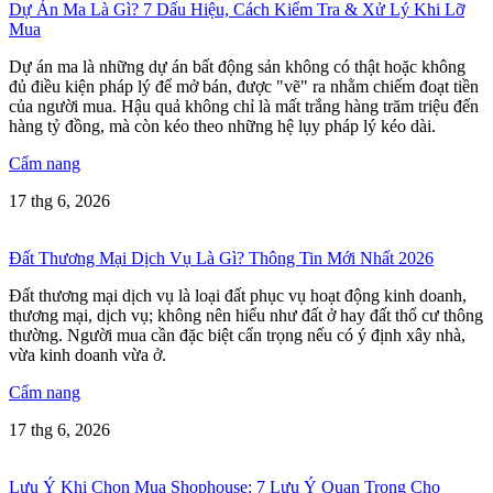
Dự Án Ma Là Gì? 7 Dấu Hiệu, Cách Kiểm Tra & Xử Lý Khi Lỡ
Mua
Dự án ma là những dự án bất động sản không có thật hoặc không
đủ điều kiện pháp lý để mở bán, được "vẽ" ra nhằm chiếm đoạt tiền
của người mua. Hậu quả không chỉ là mất trắng hàng trăm triệu đến
hàng tỷ đồng, mà còn kéo theo những hệ lụy pháp lý kéo dài.
Cẩm nang
17 thg 6, 2026
Đất Thương Mại Dịch Vụ Là Gì? Thông Tin Mới Nhất 2026
Đất thương mại dịch vụ là loại đất phục vụ hoạt động kinh doanh,
thương mại, dịch vụ; không nên hiểu như đất ở hay đất thổ cư thông
thường. Người mua cần đặc biệt cẩn trọng nếu có ý định xây nhà,
vừa kinh doanh vừa ở.
Cẩm nang
17 thg 6, 2026
Lưu Ý Khi Chọn Mua Shophouse: 7 Lưu Ý Quan Trọng Cho