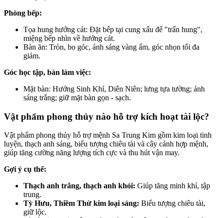
Phòng bếp:
Tọa hung hướng cát: Đặt bếp tại cung xấu để "trấn hung",
miệng bếp nhìn về hướng cát.
Bàn ăn: Tròn, bo góc, ánh sáng vàng ấm, góc nhọn tối đa
giảm.
Góc học tập, bàn làm việc:
Mặt bàn: Hướng Sinh Khí, Diên Niên; lưng tựa tường; ánh
sáng trắng; giữ mặt bàn gọn - sạch.
Vật phẩm phong thủy nào hỗ trợ kích hoạt tài lộc?
Vật phẩm phong thủy hỗ trợ mệnh Sa Trung Kim gồm kim loại tinh
luyện, thạch anh sáng, biểu tượng chiêu tài và cây cảnh hợp mệnh,
giúp tăng cường năng lượng tích cực và thu hút vận may.
Gợi ý cụ thể:
Thạch anh trắng, thạch anh khói:
Giúp tăng minh khí, tập
trung.
Tỳ Hưu, Thiềm Thừ kim loại sáng:
Biểu tượng chiêu tài,
giữ lộc.