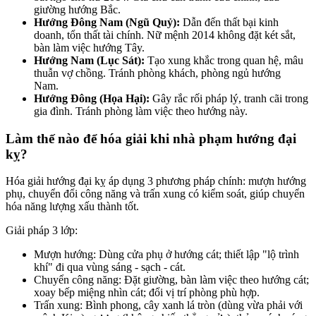
giường hướng Bắc.
Hướng Đông Nam (Ngũ Quỷ):
Dẫn đến thất bại kinh
doanh, tổn thất tài chính. Nữ mệnh 2014 không đặt két sắt,
bàn làm việc hướng Tây.
Hướng Nam (Lục Sát):
Tạo xung khắc trong quan hệ, mâu
thuẫn vợ chồng. Tránh phòng khách, phòng ngủ hướng
Nam.
Hướng Đông (Họa Hại):
Gây rắc rối pháp lý, tranh cãi trong
gia đình. Tránh phòng làm việc theo hướng này.
Làm thế nào để hóa giải khi nhà phạm hướng đại
kỵ?
Hóa giải hướng đại kỵ áp dụng 3 phương pháp chính: mượn hướng
phụ, chuyển đổi công năng và trấn xung có kiểm soát, giúp chuyển
hóa năng lượng xấu thành tốt.
Giải pháp 3 lớp:
Mượn hướng: Dùng cửa phụ ở hướng cát; thiết lập "lộ trình
khí" đi qua vùng sáng - sạch - cát.
Chuyển công năng: Đặt giường, bàn làm việc theo hướng cát;
xoay bếp miệng nhìn cát; đổi vị trí phòng phù hợp.
Trấn xung: Bình phong, cây xanh lá tròn (dùng vừa phải với