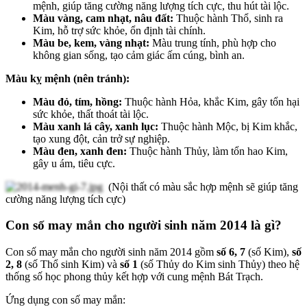
mệnh, giúp tăng cường năng lượng tích cực, thu hút tài lộc.
Màu vàng, cam nhạt, nâu đất:
Thuộc hành Thổ, sinh ra
Kim, hỗ trợ sức khỏe, ổn định tài chính.
Màu be, kem, vàng nhạt:
Màu trung tính, phù hợp cho
không gian sống, tạo cảm giác ấm cúng, bình an.
Màu kỵ mệnh (nên tránh):
Màu đỏ, tím, hồng:
Thuộc hành Hỏa, khắc Kim, gây tổn hại
sức khỏe, thất thoát tài lộc.
Màu xanh lá cây, xanh lục:
Thuộc hành Mộc, bị Kim khắc,
tạo xung đột, cản trở sự nghiệp.
Màu đen, xanh đen:
Thuộc hành Thủy, làm tổn hao Kim,
gây u ám, tiêu cực.
(Nội thất có màu sắc hợp mệnh sẽ giúp tăng
cường năng lượng tích cực)
Con số may mắn cho người sinh năm 2014 là gì?
Con số may mắn cho người sinh năm 2014 gồm
số 6, 7
(số Kim),
số
2, 8
(số Thổ sinh Kim) và
số 1
(số Thủy do Kim sinh Thủy) theo hệ
thống số học phong thủy kết hợp với cung mệnh Bát Trạch.
Ứng dụng con số may mắn: