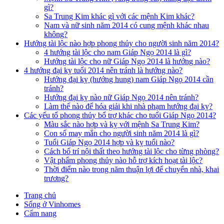
gì?
Sa Trung Kim khác gì với các mệnh Kim khác?
Nam và nữ sinh năm 2014 có cung mệnh khác nhau
không?
Hướng tài lộc nào hợp phong thủy cho người sinh năm 2014?
4 hướng tài lộc cho nam Giáp Ngọ 2014 là gì?
Hướng tài lộc cho nữ Giáp Ngọ 2014 là hướng nào?
4 hướng đại kỵ tuổi 2014 nên tránh là hướng nào?
Hướng đại kỵ (hướng hung) nam Giáp Ngọ 2014 cần
tránh?
Hướng đại kỵ nào nữ Giáp Ngọ 2014 nên tránh?
Làm thế nào để hóa giải khi nhà phạm hướng đại kỵ?
Các yếu tố phong thủy bổ trợ khác cho tuổi Giáp Ngọ 2014?
Màu sắc nào hợp và kỵ với mệnh Sa Trung Kim?
Con số may mắn cho người sinh năm 2014 là gì?
Tuổi Giáp Ngọ 2014 hợp và kỵ tuổi nào?
Cách bố trí nội thất theo hướng tài lộc cho từng phòng?
Vật phẩm phong thủy nào hỗ trợ kích hoạt tài lộc?
Thời điểm nào trong năm thuận lợi để chuyển nhà, khai
trương?
Trang chủ
Sống ở Vinhomes
Cẩm nang