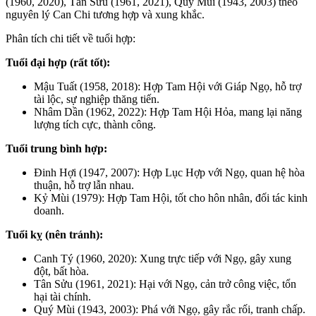
(1960, 2020), Tân Sửu (1961, 2021), Quý Mùi (1943, 2003) theo
nguyên lý Can Chi tương hợp và xung khắc.
Phân tích chi tiết về tuổi hợp:
Tuổi đại hợp (rất tốt):
Mậu Tuất (1958, 2018): Hợp Tam Hội với Giáp Ngọ, hỗ trợ
tài lộc, sự nghiệp thăng tiến.
Nhâm Dần (1962, 2022): Hợp Tam Hội Hỏa, mang lại năng
lượng tích cực, thành công.
Tuổi trung bình hợp:
Đinh Hợi (1947, 2007): Hợp Lục Hợp với Ngọ, quan hệ hòa
thuận, hỗ trợ lẫn nhau.
Kỷ Mùi (1979): Hợp Tam Hội, tốt cho hôn nhân, đối tác kinh
doanh.
Tuổi kỵ (nên tránh):
Canh Tý (1960, 2020): Xung trực tiếp với Ngọ, gây xung
đột, bất hòa.
Tân Sửu (1961, 2021): Hại với Ngọ, cản trở công việc, tổn
hại tài chính.
Quý Mùi (1943, 2003): Phá với Ngọ, gây rắc rối, tranh chấp.