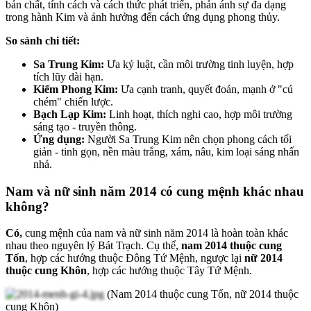
bản chất, tính cách và cách thức phát triển, phản ánh sự đa dạng
trong hành Kim và ảnh hưởng đến cách ứng dụng phong thủy.
So sánh chi tiết:
Sa Trung Kim:
Ưa kỷ luật, cần môi trường tinh luyện, hợp
tích lũy dài hạn.
Kiếm Phong Kim:
Ưa cạnh tranh, quyết đoán, mạnh ở "cú
chém" chiến lược.
Bạch Lạp Kim:
Linh hoạt, thích nghi cao, hợp môi trường
sáng tạo - truyền thông.
Ứng dụng:
Người Sa Trung Kim nên chọn phong cách tối
giản - tinh gọn, nền màu trắng, xám, nâu, kim loại sáng nhấn
nhá.
Nam và nữ sinh năm 2014 có cung mệnh khác nhau
không?
Có,
cung mệnh của nam và nữ sinh năm 2014 là hoàn toàn khác
nhau theo nguyên lý Bát Trạch. Cụ thể,
nam 2014 thuộc cung
Tốn
, hợp các hướng thuộc Đông Tứ Mệnh, ngược lại
nữ 2014
thuộc cung Khôn
, hợp các hướng thuộc Tây Tứ Mệnh.
(Nam 2014 thuộc cung Tốn, nữ 2014 thuộc
cung Khôn)