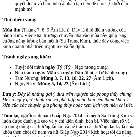
quyết đoán và bản lĩnh cá nhân tạo tiền đề cho sự khởi đầu
mạnh mẽ.
Thời điểm vàng:
Mùa thu
(Tháng 7, 8, 9 Âm Lịch): Đây là thời điểm vượng của
hành Kim. Việc khai trương, chuyển nhà vào mùa này giúp tăng
cường năng lượng bản mệnh (Sa Trung Kim), thúc đẩy công việc
kinh doanh phát triển mạnh mẽ và ổn định.
Tránh ngày xung khắc:
Tuyệt đối tránh
ngày Tý
(Tý - Ngọ tương xung).
Nên tránh
ngày Mão
và
ngày Dậu
(thuộc Tứ hành xung).
Tam Nương:
Mùng 3, 7, 13, 18, 22, 27
(Âm Lịch).
Nguyệt kỵ:
Mùng 5, 14, 23
(Âm Lịch).
Lưu ý:
Đây là những gợi ý dựa trên nguyên tắc phong thủy chung.
Để có ngày giờ chính xác và phù hợp nhất, bạn nên tham khảo ý
kiến của các chuyên gia phong thủy hoặc xem lịch vạn niên chi tiết.
Tóm lại,
người sinh năm Giáp Ngọ 2014 có mệnh Sa Trung Kim và
luôn được đánh giá cao về ý chí kiên định, bền bỉ. Việc nắm rõ và
áp dụng đúng các hướng tài lộc và né tránh các hướng đại kỵ là chìa
khóa then chốt để nam và nữ Giáp Ngọ 2014 kích hoạt tối đa năng