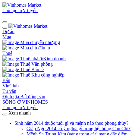
Thủ tục trực tuyến
Dự án
Mua
Mua chuyển nhượng
Mua chủ đầu tư
Thuê
Thuê nhà ở/Kinh doanh
Thuê Văn phòng
Thuê Bán lẻ
Thuê Khu công nghiệp
Bán
VinClub
Tư vấn
Định giá Bất động sản
SỐNG Ở VINHOMES
Thủ tục trực tuyến
Xem nhanh
Sinh năm 2014 thuộc tuổi gì và mệnh nào theo phong thủy?
Giáp Ngọ 2014 có ý nghĩa gì trong hệ thống Can Chi?
Mệnh Sa Trung Kim (vàng trong cát) mang đặc điểm