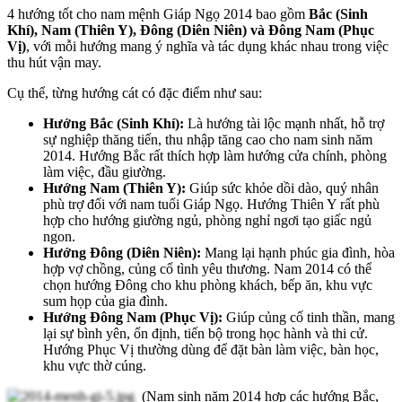
4 hướng tốt cho nam mệnh Giáp Ngọ 2014 bao gồm
Bắc (Sinh
Khí), Nam (Thiên Y), Đông (Diên Niên) và Đông Nam (Phục
Vị)
, với mỗi hướng mang ý nghĩa và tác dụng khác nhau trong việc
thu hút vận may.
Cụ thể, từng hướng cát có đặc điểm như sau:
Hướng Bắc (Sinh Khí):
Là hướng tài lộc mạnh nhất, hỗ trợ
sự nghiệp thăng tiến, thu nhập tăng cao cho nam sinh năm
2014. Hướng Bắc rất thích hợp làm hướng cửa chính, phòng
làm việc, đầu giường.
Hướng Nam (Thiên Y):
Giúp sức khỏe dồi dào, quý nhân
phù trợ đối với nam tuổi Giáp Ngọ. Hướng Thiên Y rất phù
hợp cho hướng giường ngủ, phòng nghỉ ngơi tạo giấc ngủ
ngon.
Hướng Đông (Diên Niên):
Mang lại hạnh phúc gia đình, hòa
hợp vợ chồng, củng cố tình yêu thương. Nam 2014 có thể
chọn hướng Đông cho khu phòng khách, bếp ăn, khu vực
sum họp của gia đình.
Hướng Đông Nam (Phục Vị):
Giúp củng cố tinh thần, mang
lại sự bình yên, ổn định, tiến bộ trong học hành và thi cử.
Hướng Phục Vị thường dùng để đặt bàn làm việc, bàn học,
khu vực thờ cúng.
(Nam sinh năm 2014 hợp các hướng Bắc,