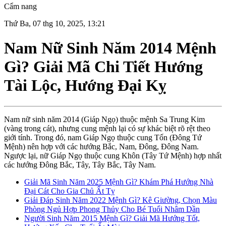
Cẩm nang
Thứ Ba, 07 thg 10, 2025, 13:21
Nam Nữ Sinh Năm 2014 Mệnh
Gì? Giải Mã Chi Tiết Hướng
Tài Lộc, Hướng Đại Kỵ
Nam nữ sinh năm 2014 (Giáp Ngọ) thuộc mệnh Sa Trung Kim
(vàng trong cát), nhưng cung mệnh lại có sự khác biệt rõ rệt theo
giới tính. Trong đó, nam Giáp Ngọ thuộc cung Tốn (Đông Tứ
Mệnh) nên hợp với các hướng Bắc, Nam, Đông, Đông Nam.
Ngược lại, nữ Giáp Ngọ thuộc cung Khôn (Tây Tứ Mệnh) hợp nhất
các hướng Đông Bắc, Tây, Tây Bắc, Tây Nam.
Giải Mã Sinh Năm 2025 Mệnh Gì? Khám Phá Hướng Nhà
Đại Cát Cho Gia Chủ Ất Tỵ
Giải Đáp Sinh Năm 2022 Mệnh Gì? Kê Giường, Chọn Màu
Phòng Ngủ Hợp Phong Thủy Cho Bé Tuổi Nhâm Dần
Người Sinh Năm 2015 Mệnh Gì? Giải Mã Hướng Tốt,