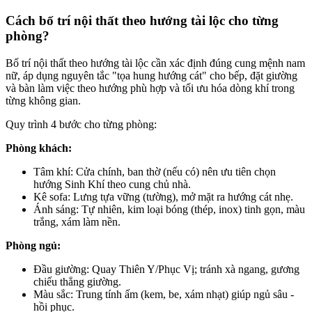
Cách bố trí nội thất theo hướng tài lộc cho từng
phòng?
Bố trí nội thất theo hướng tài lộc cần xác định đúng cung mệnh nam
nữ, áp dụng nguyên tắc "tọa hung hướng cát" cho bếp, đặt giường
và bàn làm việc theo hướng phù hợp và tối ưu hóa dòng khí trong
từng không gian.
Quy trình 4 bước cho từng phòng:
Phòng khách:
Tâm khí: Cửa chính, ban thờ (nếu có) nên ưu tiên chọn
hướng Sinh Khí theo cung chủ nhà.
Kê sofa: Lưng tựa vững (tường), mở mặt ra hướng cát nhẹ.
Ánh sáng: Tự nhiên, kim loại bóng (thép, inox) tinh gọn, màu
trắng, xám làm nền.
Phòng ngủ:
Đầu giường: Quay Thiên Y/Phục Vị; tránh xà ngang, gương
chiếu thẳng giường.
Màu sắc: Trung tính ấm (kem, be, xám nhạt) giúp ngủ sâu -
hồi phục.