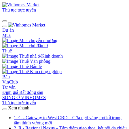
Thủ tục trực tuyến
Dự án
Mua
Mua chuyển nhượng
Mua chủ đầu tư
Thuê
Thuê nhà ở/Kinh doanh
Thuê Văn phòng
Thuê Bán lẻ
Thuê Khu công nghiệp
Bán
VinClub
Tư vấn
Định giá Bất động sản
SỐNG Ở VINHOMES
Thủ tục trực tuyến
Xem nhanh
1. G - Gateway to West CBD – Cửa ngõ vàng mở lối trung
tâm thịnh vượng mới
2. R - Regional Nexus – Tâm điểm giao thoa, kết nối đa chiều