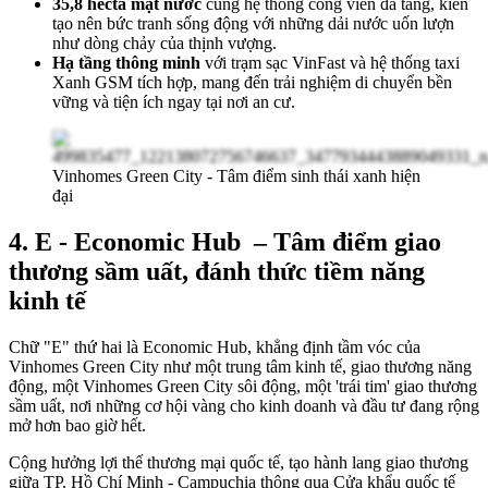
35,8 hecta mặt nước
cùng hệ thống công viên đa tầng, kiến
tạo nên bức tranh sống động với những dải nước uốn lượn
như dòng chảy của thịnh vượng.
Hạ tầng thông minh
với trạm sạc VinFast và hệ thống taxi
Xanh GSM tích hợp, mang đến trải nghiệm di chuyển bền
vững và tiện ích ngay tại nơi an cư.
Vinhomes Green City - Tâm điểm sinh thái xanh hiện
đại
4. E - Economic Hub – Tâm điểm giao
thương sầm uất, đánh thức tiềm năng
kinh tế
Chữ "E" thứ hai là Economic Hub, khẳng định tầm vóc của
Vinhomes Green City như một trung tâm kinh tế, giao thương năng
động, một Vinhomes Green City sôi động, một 'trái tim' giao thương
sầm uất, nơi những cơ hội vàng cho kinh doanh và đầu tư đang rộng
mở hơn bao giờ hết.
Cộng hưởng lợi thế thương mại quốc tế, tạo hành lang giao thương
giữa TP. Hồ Chí Minh - Campuchia thông qua Cửa khẩu quốc tế