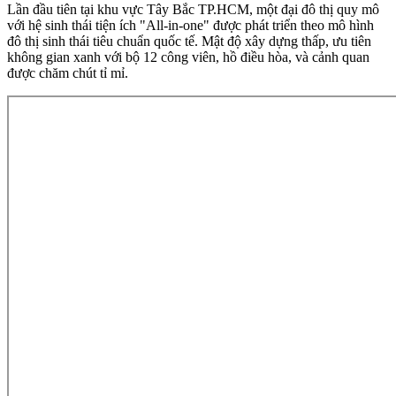
Lần đầu tiên tại khu vực Tây Bắc TP.HCM, một đại đô thị quy mô
với hệ sinh thái tiện ích "All-in-one" được phát triển theo mô hình
đô thị sinh thái tiêu chuẩn quốc tế. Mật độ xây dựng thấp, ưu tiên
không gian xanh với bộ 12 công viên, hồ điều hòa, và cảnh quan
được chăm chút tỉ mỉ.