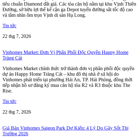
tiêu chuẩn Diamond đắt giá. Các tòa căn hộ nằm tại khu Vịnh Thiên
Đường, sở hữu lợi thế kế cận ga Depot tuyến đường sắt tốc độ cao
và tầm nhìn ôm trọn Vịnh di sản Hạ Long.
Tin tức
22 thg 7, 2026
Vinhomes Market: Đơn Vị Phân Phối Độc Quyền Happy Home
Tràng Cát
Vinhomes Market chính thức trở thành đơn vị phân phối độc quyền
dự án Happy Home Tràng Cát – khu đô thị nhà ở xã hội do
Vinhomes phát triển tại phường Hải An, TP. Hải Phòng, đồng thời
tiếp nhận hồ sơ đăng ký mua căn hộ tòa R2 và R3 thuộc khu The
Rise.
Tin tức
22 thg 7, 2026
Giá Bán Vinhomes Saigon Park Dự Kiến: 4 Lý Do Gây Sốt Thị
Trường 2026