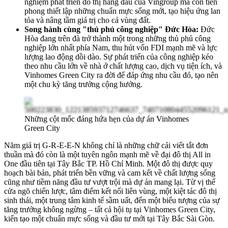
nghiệm phát triển đô thị hàng đầu của Vingroup mà còn tiên
phong thiết lập những chuẩn mực sống mới, tạo hiệu ứng lan
tỏa và nâng tầm giá trị cho cả vùng đất.
Song hành cùng "thủ phủ công nghiệp" Đức Hòa:
Đức
Hòa đang trên đà trở thành một trong những thủ phủ công
nghiệp lớn nhất phía Nam, thu hút vốn FDI mạnh mẽ và lực
lượng lao động dồi dào. Sự phát triển của công nghiệp kéo
theo nhu cầu lớn về nhà ở chất lượng cao, dịch vụ tiện ích, và
Vinhomes Green City ra đời để đáp ứng nhu cầu đó, tạo nên
một chu kỳ tăng trưởng cộng hưởng.
Những cột mốc đáng hứa hẹn của dự án Vinhomes
Green City
Năm giá trị G-R-E-E-N không chỉ là những chữ cái viết tắt đơn
thuần mà đó còn là một tuyên ngôn mạnh mẽ về đại đô thị All in
One đầu tiên tại Tây Bắc TP. Hồ Chí Minh. Một đô thị được quy
hoạch bài bản, phát triển bền vững và cam kết về chất lượng sống
cũng như tiềm năng đầu tư vượt trội mà dự án mang lại. Từ vị thế
cửa ngõ chiến lược, tâm điểm kết nối liên vùng, một kiệt tác đô thị
sinh thái, một trung tâm kinh tế sầm uất, đến một biểu tượng của sự
tăng trưởng không ngừng – tất cả hội tụ tại Vinhomes Green City,
kiến tạo một chuẩn mực sống và đầu tư mới tại Tây Bắc Sài Gòn.