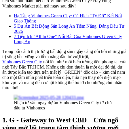
nên sức hút mãnh liệt cho Vinhomes Green City? Hãy cùng
Vinhomes Market giải mã ngay sau đây!
Hạ Tầng Vinhomes Green City: Cú Hích “Tỷ Đô” Kết Nối
Giao Thông
5 Dự Án Bất Động Sản Long An Tiềm Năng, Đáng Đầu Tư
2026
7 Tiện Ích "All In One" Nổi Bật Của Vinhomes Green City
Long An
Trong bối cảnh thị trường bất động sản ngày càng đòi hỏi những giá
trị sống bền vững và tiềm năng đầu tư vượt trội,
Vinhomes Green City
nổi lên như một biểu tượng tiên phong tại cửa
ngõ Tây Bắc TP.HCM. Không chỉ đơn thuần là một đại đô thị, dự
án được kiến tạo dựa trên triết lý "GREEN" độc đáo – kim chỉ nam
cho một tầm nhìn phát triển toàn diện, hứa hẹn thay đổi diện mạo
khu vực và mang đến cơ hội không thể bỏ lỡ cho những chủ nhân
thức thời.
Nhận tư vấn ngay dự án Vinhomes Green City từ chủ
đầu tư Vinhomes
1. G - Gateway to West CBD – Cửa ngõ
vàng mở lối trung tâm thịnh vượng mới