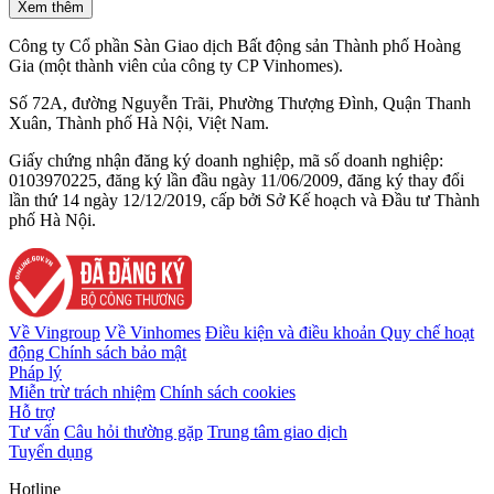
Xem thêm
Công ty Cổ phần Sàn Giao dịch Bất động sản Thành phố Hoàng
Gia (một thành viên của công ty CP Vinhomes).
Số 72A, đường Nguyễn Trãi, Phường Thượng Đình, Quận Thanh
Xuân, Thành phố Hà Nội, Việt Nam.
Giấy chứng nhận đăng ký doanh nghiệp, mã số doanh nghiệp:
0103970225, đăng ký lần đầu ngày 11/06/2009, đăng ký thay đổi
lần thứ 14 ngày 12/12/2019, cấp bởi Sở Kế hoạch và Đầu tư Thành
phố Hà Nội.
Về Vingroup
Về Vinhomes
Điều kiện và điều khoản
Quy chế hoạt
động
Chính sách bảo mật
Pháp lý
Miễn trừ trách nhiệm
Chính sách cookies
Hỗ trợ
Tư vấn
Câu hỏi thường gặp
Trung tâm giao dịch
Tuyển dụng
Hotline