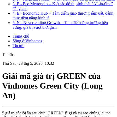
3. E - Eco Metropolis – Kiệt tác đô thị sinh thái "All-in-One"
đẳng cấp
4. E - Economic Hub – Tâm điểm giao thương sầm uất, đánh
thức tiềm năng kinh tế
5. N - Never-ending Growth – Tâm điểm tăng trưởng bền
vững, giá trị vượt thời gian
Trang chủ
Sống ở Vinhomes
Tin tức
Tin tức
Thứ Sáu, 23 thg 5, 2025, 10:32
Giải mã giá trị GREEN của
Vinhomes Green City (Long
An)
5 giá trị cốt lõi ẩn sau chữ "GREEN" là gì và tại sao chúng lại tạo