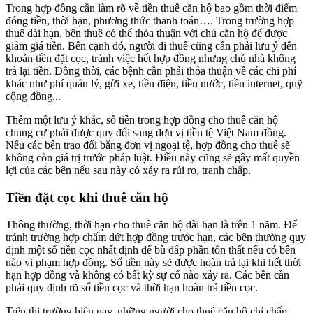
Trong hợp đồng cần làm rõ về tiền thuê căn hộ bao gồm thời điểm
đóng tiền, thời hạn, phương thức thanh toán…. Trong trường hợp
thuê dài hạn, bên thuê có thể thỏa thuận với chủ căn hộ để được
giảm giá tiền. Bên cạnh đó, người đi thuê cũng cần phải lưu ý đến
khoản tiền đặt cọc, tránh việc hết hợp đồng nhưng chủ nhà không
trả lại tiền. Đồng thời, các bệnh cần phải thỏa thuận về các chi phí
khác như phí quản lý, gửi xe, tiền điện, tiền nước, tiền internet, quỹ
cộng đồng...
Thêm một lưu ý khác, số tiền trong hợp đồng cho thuê căn hộ
chung cư phải được quy đổi sang đơn vị tiền tệ Việt Nam đồng.
Nếu các bên trao đổi bằng đơn vị ngoại tệ, hợp đồng cho thuê sẽ
không còn giá trị trước pháp luật. Điều này cũng sẽ gây mất quyền
lợi của các bên nếu sau này có xảy ra rủi ro, tranh chấp.
Tiền đặt cọc khi thuê căn hộ
Thông thường, thời hạn cho thuê căn hộ dài hạn là trên 1 năm. Để
tránh trường hợp chấm dứt hợp đồng trước hạn, các bên thường quy
định một số tiền cọc nhất định để bù đắp phần tổn thất nếu có bên
nào vi phạm hợp đồng. Số tiền này sẽ được hoàn trả lại khi hết thời
hạn hợp đồng và không có bất kỳ sự cố nào xảy ra. Các bên cần
phải quy định rõ số tiền cọc và thời hạn hoàn trả tiền cọc.
Trên thị trường hiện nay, những người cho thuê căn hộ chỉ chấp