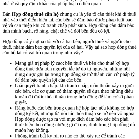
nhà ở và quy định khác của pháp luật có liên quan.
Bản
Hợp đồng thuê căn hộ
chung cư là yếu tố cần thiết khi đi thuê
nhà vào thời điểm hiện tại, các bên sẽ đảm bảo được pháp luật bảo
vệ và can thiệp khi có tranh chấp phát sinh. Hợp đồng cần đảm bảo
tính minh bạch, rõ ràng, chặt chẽ và đôi bên đều có lợi.
Hợp đồng có ý nghĩa đối với cả hai bên, người thuê và người cho
thuê, nhằm đảm bảo quyền lợi của cả hai. Vậy tại sao hợp đồng thuê
căn hộ lại có vai trò quan trọng như vậy?
Mang giá trị pháp lý cao: bên thuê và bên cho thuê ký hợp
đồng thuê dựa trên nguyên tắc tự do tự nguyện, những nội
dung được ghi lại trong hợp đồng sẽ trở thành căn cứ pháp lý
để đảm bảo quyền lợi của các bên.
Giải quyết tranh chấp: khi tranh chấp, mâu thuẫn xảy ra giữa
các bên, các cơ quan có thẩm quyền sẽ dựa theo những điều
khoản đã được thỏa thuận trong hợp đồng để làm cơ sở phán
quyết.
Ràng buộc các bên trong quan hệ hợp tác: nếu không có hợp
đồng ký kết, những lời nói lúc thỏa thuận sẽ trở nên vô nghĩa.
Hợp đồng được tạo ra với mục đích đảm bảo các bên phải
thực hiện theo đúng những gì đã quy định trong hợp đồng dù
muốn hay không.
Phòng tránh bất kỳ rủi ro nào có thể xảy ra: để tránh các