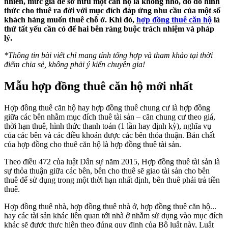
nhiên, mức giá để sở hữu một căn hộ là không nhỏ, do đó hình
thức cho thuê ra đời với mục đích đáp ứng nhu cầu của một số
khách hàng muốn thuê chỗ ở. Khi đó,
hợp đồng thuê căn hộ
là
thứ tất yếu cần có để hai bên ràng buộc trách nhiệm và pháp
lý.
*
Thông tin bài viết chỉ mang tính tổng hợp và tham khảo tại thời
điểm chia sẻ, không phải ý kiến chuyên gia!
Mẫu hợp đồng thuê căn hộ mới nhất
Hợp đồng thuê căn hộ hay hợp đồng thuê chung cư là hợp đồng
giữa các bên nhằm mục đích thuê tài sản – căn chung cư theo giá,
thời hạn thuê, hình thức thanh toán (1 lần hay định kỳ), nghĩa vụ
của các bên và các điều khoản được các bên thỏa thuận. Bản chất
của hợp đồng cho thuê căn hộ là hợp đồng thuê tài sản.
Theo điều 472 của luật Dân sự năm 2015, Hợp đồng thuê tài sản là
sự thỏa thuận giữa các bên, bên cho thuê sẽ giao tài sản cho bên
thuê để sử dụng trong một thời hạn nhất định, bên thuê phải trả tiền
thuê.
Hợp đồng thuê nhà, hợp đồng thuê nhà ở, hợp đồng thuê căn hộ...
hay các tài sản khác liên quan tới nhà ở nhằm sử dụng vào mục đích
khác sẽ được thực hiện theo đúng quy định của Bộ luật này, Luật