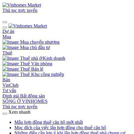
Thủ tục trực tuyến
Dự án
Mua
Mua chuyển nhượng
Mua chủ đầu tư
Thuê
Thuê nhà ở/Kinh doanh
Thuê Văn phòng
Thuê Bán lẻ
Thuê Khu công nghiệp
Bán
VinClub
Tư vấn
Định giá Bất động sản
SỐNG Ở VINHOMES
Thủ tục trực tuyến
Xem nhanh
Mẫu hợp đồng thuê căn hộ mới nhất
Mục đích của việc lập hợp đồng cho thuê căn hộ
Những điều cần lưu ý khi lập hợp đồng thuê nhà chung cư