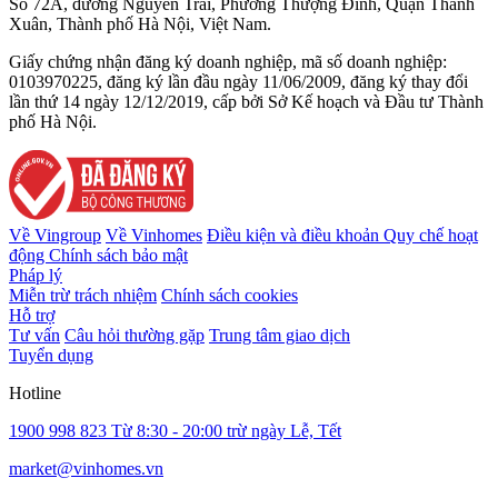
Số 72A, đường Nguyễn Trãi, Phường Thượng Đình, Quận Thanh
Xuân, Thành phố Hà Nội, Việt Nam.
Giấy chứng nhận đăng ký doanh nghiệp, mã số doanh nghiệp:
0103970225, đăng ký lần đầu ngày 11/06/2009, đăng ký thay đổi
lần thứ 14 ngày 12/12/2019, cấp bởi Sở Kế hoạch và Đầu tư Thành
phố Hà Nội.
Về Vingroup
Về Vinhomes
Điều kiện và điều khoản
Quy chế hoạt
động
Chính sách bảo mật
Pháp lý
Miễn trừ trách nhiệm
Chính sách cookies
Hỗ trợ
Tư vấn
Câu hỏi thường gặp
Trung tâm giao dịch
Tuyển dụng
Hotline
1900 998 823
Từ 8:30 - 20:00 trừ ngày Lễ, Tết
market@vinhomes.vn