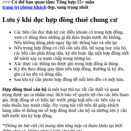
>>> Có thể bạn quan tâm:
Tổng hợp 15+ mẫu
trang trí phòng khách
đẹp, sang trọng nhất
Lưu ý khi đọc hợp đồng thuê chung cư
Các bên cần đọc thật kỹ các điều khoản có trong hợp đồng,
xem có đúng theo những gì đã thỏa thuận trước đó không.
Nếu không đúng phải ngay lập tức thông báo và sửa lại.
Nếu trong hợp đồng có chỗ cần sửa đổi, bổ sung hay xóa bỏ,
các bên cần phải đóng dấu, ký tên hoặc lập một hợp đồng mới
để tránh xảy ra tranh chấp trong tương lai.
Xác thực các thông tin được ghi trong hợp đồng là đúng.
Ký tên theo đúng quy định trên hợp đồng, thường là ký tên,
ghi cả họ tên và đóng dấu.
Sau khi ký cần photo hợp đồng để mỗi bên đều có một bản.
Hợp đồng thuê căn hộ
là một loại thủ tục rất cần thiết và quan
trọng được tạo ra nhằm mục đích bảo vệ quyền lợi cho các bên tham
gia. Hợp đồng sẽ có hiệu lực trước pháp luật nếu các bên xảy ra
mâu thuẫn hay tranh chấp. Hy vọng bài viết trên đã giúp khách
hàng nắm rõ thông tin về hợp đồng thuê căn hộ và những lưu ý cần
biết trước khi ký hợp đồng.
*Thông tin bài viết chỉ mang tính tổng hợp và tham khảo tại thời
điểm chia sẻ, không phải ý kiến chuyên gia.