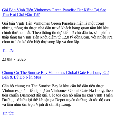
Giá Bán Vịnh Tiên Vinhomes Green Paradise Dự Kiến: Tại Sao
Thu Hút Giới Đầu Tư?
Giá bán Vịnh Tiên Vinhomes Green Paradise hiện là một trong
những thông tin được nhà đầu tư và khách hàng quan tâm khi khu
chính thức ra mắt. Theo thông tin dự kiến từ chủ đầu tư, sản phẩm
thấp tầng tại Vịnh Tiên khởi điểm từ 12,8 tỷ đồng/căn, với nhiều lựa
chọn từ liền kề đến biệt thự song lập và đơn lập.
Tin tức
23 thg 7, 2026
Chung Cư The Sunrise Bay Vinhomes Global Gate Hạ Long: Giá
Bán & Lý Do Nên Mua
Căn hộ chung cư The Sunrise Bay là khu căn hộ đầu tiên được
Vinhomes phát triển tại dự án Vinhomes Global Gate Hạ Long, theo
tiêu chuẩn Diamond đắt giá. Các tòa căn hộ nằm tại khu Vịnh Thiên
Đường, sở hữu lợi thế kế cận ga Depot tuyến đường sắt tốc độ cao
và tầm nhìn ôm trọn Vịnh di sản Hạ Long.
Tin tức