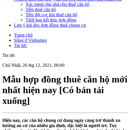
Xác minh chủ nhà cho thuê căn hộ
Tiền thuê căn hộ
Tiền đặt cọc khi thuê căn hộ
Thời hạn kết thúc hợp đồng
Lưu ý khi đọc hợp đồng thuê chung cư
Trang chủ
Sống ở Vinhomes
Tin tức
Tin tức
Chủ Nhật, 26 thg 12, 2021, 00:00
Mẫu hợp đồng thuê căn hộ mới
nhất hiện nay [Có bản tải
xuống]
Hiện nay, các căn hộ chung cư đang ngày càng trở thành xu
hướng an cư của nhiều gia đình, đặc biệt là người trẻ. Tuy