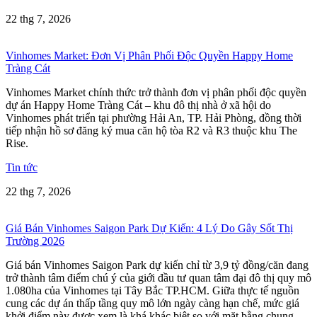
22 thg 7, 2026
Vinhomes Market: Đơn Vị Phân Phối Độc Quyền Happy Home
Tràng Cát
Vinhomes Market chính thức trở thành đơn vị phân phối độc quyền
dự án Happy Home Tràng Cát – khu đô thị nhà ở xã hội do
Vinhomes phát triển tại phường Hải An, TP. Hải Phòng, đồng thời
tiếp nhận hồ sơ đăng ký mua căn hộ tòa R2 và R3 thuộc khu The
Rise.
Tin tức
22 thg 7, 2026
Giá Bán Vinhomes Saigon Park Dự Kiến: 4 Lý Do Gây Sốt Thị
Trường 2026
Giá bán Vinhomes Saigon Park dự kiến chỉ từ 3,9 tỷ đồng/căn đang
trở thành tâm điểm chú ý của giới đầu tư quan tâm đại đô thị quy mô
1.080ha của Vinhomes tại Tây Bắc TP.HCM. Giữa thực tế nguồn
cung các dự án thấp tầng quy mô lớn ngày càng hạn chế, mức giá
khởi điểm này được xem là khá khác biệt so với mặt bằng chung