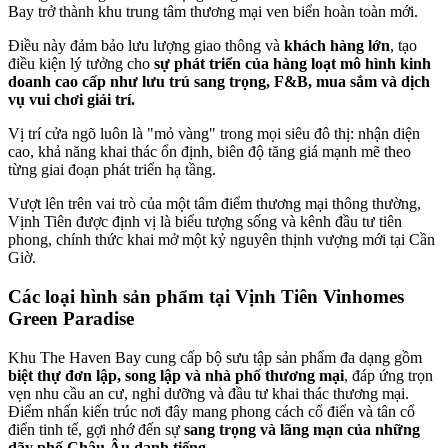
Bay trở thành khu trung tâm thương mại ven biển hoàn toàn mới.
Điều này đảm bảo lưu lượng giao thông và
khách hàng lớn
, tạo
điều kiện lý tưởng cho
sự phát triển của hàng loạt mô hình kinh
doanh cao cấp như lưu trú sang trọng, F&B, mua sắm và dịch
vụ vui chơi giải trí.
Vị trí cửa ngõ luôn là "mỏ vàng" trong mọi siêu đô thị: nhận diện
cao, khả năng khai thác ổn định, biên độ tăng giá mạnh mẽ theo
từng giai đoạn phát triển hạ tầng.
Vượt lên trên vai trò của một tâm điểm thương mại thông thường,
Vịnh Tiên được định vị là biểu tượng sống và kênh đầu tư tiên
phong, chính thức khai mở một kỷ nguyên thịnh vượng mới tại Cần
Giờ.
Các loại hình sản phẩm tại Vịnh Tiên Vinhomes
Green Paradise
Khu The Haven Bay cung cấp bộ sưu tập sản phẩm đa dạng gồm
biệt thự đơn lập, song lập và nhà phố thương mại
, đáp ứng trọn
vẹn nhu cầu an cư, nghỉ dưỡng và đầu tư khai thác thương mại.
Điểm nhấn kiến trúc nơi đây mang phong cách cổ điển và tân cổ
điển tinh tế, gợi nhớ đến sự
sang trọng và lãng mạn của những
dãy phố Châu Âu danh tiếng.