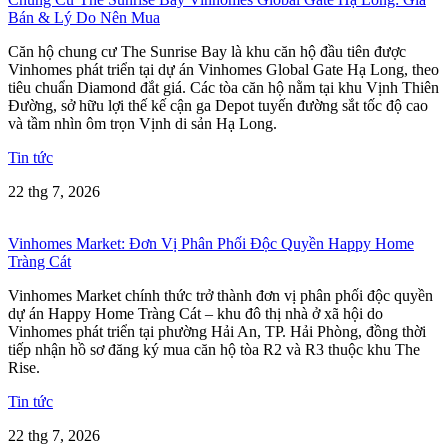
Bán & Lý Do Nên Mua
Căn hộ chung cư The Sunrise Bay là khu căn hộ đầu tiên được
Vinhomes phát triển tại dự án Vinhomes Global Gate Hạ Long, theo
tiêu chuẩn Diamond đắt giá. Các tòa căn hộ nằm tại khu Vịnh Thiên
Đường, sở hữu lợi thế kế cận ga Depot tuyến đường sắt tốc độ cao
và tầm nhìn ôm trọn Vịnh di sản Hạ Long.
Tin tức
22 thg 7, 2026
Vinhomes Market: Đơn Vị Phân Phối Độc Quyền Happy Home
Tràng Cát
Vinhomes Market chính thức trở thành đơn vị phân phối độc quyền
dự án Happy Home Tràng Cát – khu đô thị nhà ở xã hội do
Vinhomes phát triển tại phường Hải An, TP. Hải Phòng, đồng thời
tiếp nhận hồ sơ đăng ký mua căn hộ tòa R2 và R3 thuộc khu The
Rise.
Tin tức
22 thg 7, 2026