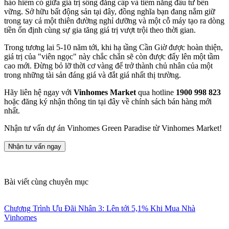
hảo hiếm có giữa giá trị sống đẳng cấp và tiềm năng đầu tư bền
vững. Sở hữu bất động sản tại đây, đồng nghĩa bạn đang nắm giữ
trong tay cả một thiên đường nghỉ dưỡng và một cỗ máy tạo ra dòng
tiền ổn định cùng sự gia tăng giá trị vượt trội theo thời gian.
Trong tương lai 5-10 năm tới, khi hạ tầng Cần Giờ được hoàn thiện,
giá trị của "viên ngọc" này chắc chắn sẽ còn được đẩy lên một tầm
cao mới. Đừng bỏ lỡ thời cơ vàng để trở thành chủ nhân của một
trong những tài sản đáng giá và đắt giá nhất thị trường.
Hãy liên hệ ngay với
Vinhomes Market
qua hotline
1900 998 823
hoặc đăng ký nhận thông tin tại đây về chính sách bán hàng mới
nhất.
Nhận tư vấn dự án Vinhomes Green Paradise từ Vinhomes Market!
Nhận tư vấn ngay
Bài viết cùng chuyên mục
Chương Trình Ưu Đãi Nhân 3: Lên tới 5,1% Khi Mua Nhà
Vinhomes