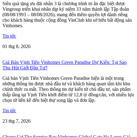
Siêu quà tặng ưu đãi nhân 3 là chương trình tri ân đặc biệt được
Vingroup triển khai nhân dịp kỷ niệm 33 năm thành lập Tập đoàn
(08/08/1993 – 08/08/2026), mang đến thêm quyền lợi dành riêng
cho khách hàng thuộc cộng đồng VinClub khi sở hữu bất động sản
Vinhomes.
Tin tức
01 thg 8, 2026
Giá Bán Vịnh Tiên Vinhomes Green Paradise Dự Kiến: Tại Sao
Thu Hút Giới Đầu Tư?
Giá bán Vịnh Tiên Vinhomes Green Paradise hiện là một trong
những thông tin được nhà đầu tư và khách hàng quan tâm khi khu
chính thức ra mắt. Theo thông tin dự kiến từ chủ đầu tư, sản phẩm
thấp tầng tại Vịnh Tiên khởi điểm từ 12,8 tỷ đồng/căn, với nhiều lựa
chọn từ liền kề đến biệt thự song lập và đơn lập.
Tin tức
23 thg 7, 2026
Chung Cư The Sunrise Bay Vinhomes Global Gate Hạ Long: Giá