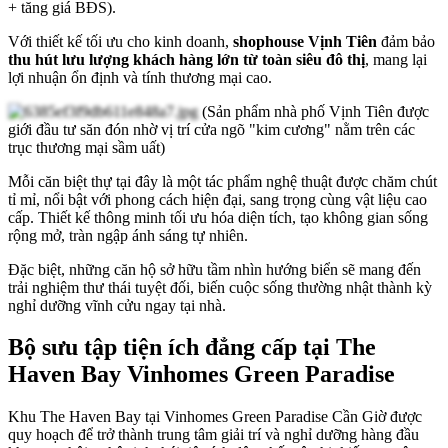
+ tăng giá BĐS).
Với thiết kế tối ưu cho kinh doanh,
shophouse Vịnh Tiên
đảm bảo
thu hút lưu lượng khách hàng lớn từ toàn siêu đô thị
, mang lại
lợi nhuận ổn định và tính thương mại cao.
(Sản phẩm nhà phố Vịnh Tiên được
giới đầu tư săn đón nhờ vị trí cửa ngõ "kim cương" nằm trên các
trục thương mại sầm uất)
Mỗi căn biệt thự tại đây là một tác phẩm nghệ thuật được chăm chút
tỉ mỉ, nổi bật với phong cách hiện đại, sang trọng cùng vật liệu cao
cấp. Thiết kế thông minh tối ưu hóa diện tích, tạo không gian sống
rộng mở, tràn ngập ánh sáng tự nhiên.
Đặc biệt, những căn hộ sở hữu tầm nhìn hướng biển sẽ mang đến
trải nghiệm thư thái tuyệt đối, biến cuộc sống thường nhật thành kỳ
nghỉ dưỡng vĩnh cửu ngay tại nhà.
Bộ sưu tập tiện ích đẳng cấp tại The
Haven Bay Vinhomes Green Paradise
Khu The Haven Bay tại Vinhomes Green Paradise Cần Giờ được
quy hoạch để trở thành trung tâm giải trí và nghỉ dưỡng hàng đầu