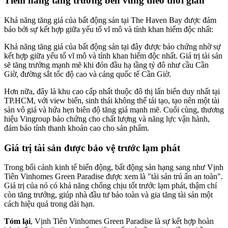
Tiềm năng tăng trưởng bền vững theo thời gian
Khả năng tăng giá của bất động sản tại The Haven Bay được đảm
bảo bởi sự kết hợp giữa yếu tố vĩ mô và tính khan hiếm độc nhất:
Khả năng tăng giá của bất động sản tại đây được bảo chứng nhờ sự
kết hợp giữa yếu tố vĩ mô và tính khan hiếm độc nhất. Giá trị tài sản
sẽ tăng trưởng mạnh mẽ khi đón đầu hạ tầng tỷ đô như cầu Cần
Giờ, đường sắt tốc độ cao và cảng quốc tế Cần Giờ.
Hơn nữa, đây là khu cao cấp nhất thuộc đô thị lấn biển duy nhất tại
TP.HCM, với view biển, sinh thái không thể tái tạo, tạo nên một tài
sản vô giá và hứa hẹn biên độ tăng giá mạnh mẽ. Cuối cùng, thương
hiệu Vingroup bảo chứng cho chất lượng và năng lực vận hành,
đảm bảo tính thanh khoản cao cho sản phẩm.
Giá trị tài sản được bảo vệ trước lạm phát
Trong bối cảnh kinh tế biến động, bất động sản hạng sang như Vịnh
Tiên Vinhomes Green Paradise được xem là "tài sản trú ẩn an toàn".
Giá trị của nó có khả năng chống chịu tốt trước lạm phát, thậm chí
còn tăng trưởng, giúp nhà đầu tư bảo toàn và gia tăng tài sản một
cách hiệu quả trong dài hạn.
Tóm lại
, Vịnh Tiên Vinhomes Green Paradise là sự kết hợp hoàn