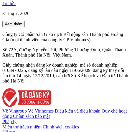
Tin tức
31 thg 7, 2026
Xem thêm
Công ty Cổ phần Sàn Giao dịch Bất động sản Thành phố Hoàng
Gia (một thành viên của công ty CP Vinhomes).
Số 72A, đường Nguyễn Trãi, Phường Thượng Đình, Quận Thanh
Xuân, Thành phố Hà Nội, Việt Nam.
Giấy chứng nhận đăng ký doanh nghiệp, mã số doanh nghiệp:
0103970225, đăng ký lần đầu ngày 11/06/2009, đăng ký thay đổi
lần thứ 14 ngày 12/12/2019, cấp bởi Sở Kế hoạch và Đầu tư Thành
phố Hà Nội.
Về Vingroup
Về Vinhomes
Điều kiện và điều khoản
Quy chế hoạt
động
Chính sách bảo mật
Pháp lý
Miễn trừ trách nhiệm
Chính sách cookies