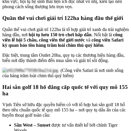
khu vực, hội tụ hệ sinh thái tiện ích độc nhất vô nhị, kiến tạo nên
phong cách sống thượng lưu trọn vẹn.
Quần thể vui chơi giải trí 122ha hàng đầu thế giới
Quần thể vui chơi giải trí 122ha là tổ hợp giải trí xanh đa trải nghiệm
hàng đầu, nơi
hội tụ hơn 150 trò chơi hấp dẫn
. Nổi bật là
công
viên lễ hội 5 châu, công viên thế giới nước
và
công viên Safari
kỳ quan bảo tồn hàng trăm loài chim thú quý hiếm
.
Đặc biệt, trung tâm Outlet 20ha, quy tụ các thương hiệu hàng đầu,
biến nơi đây thành điểm đến mua sắm và giải trí sôi động.
(Công viên Safari là nơi sinh sống
của hàng trăm loài chim thú quý hiếm)
Hai sân golf 18 hố đẳng cấp quốc tế với quy mô 155
ha
Vịnh Tiên sở hữu đặc quyền hiếm có với tổ hợp hai sân golf 18 hố
theo tiêu chuẩn quốc tế quy mô 155 ha – nơi quy tụ dấu ấn của các
huyền thoại golf toàn cầu:
Sân West – Sunset
được tư vấn thiết kế bởi chính Tiger
Woods.