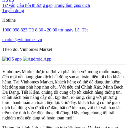
Hỗ trợ
Tư vấn
Câu hỏi thường gặp
Trung tâm giao dịch
Tuyển dụng
Hotline
1900 998 823
Từ 8:30 - 20:00 trừ ngày Lễ, Tết
market@vinhomes.vn
Theo dõi Vinhomes Market
Vinhomes Market được ra đời và phát triển với mong muốn mang
đến một nền tảng giao dịch bất động sản an toàn, tiện lợi cho khách
hàng. Tại Vinhomes Market, khách hàng có thể dễ dàng tìm kiếm
bất động sản phù hợp nhu cầu. Với tiêu chí Chính Xác, Minh Bạch,
Đa Dạng, Tiết Kiệm, chúng tôi cung cấp tới khách hàng thông tin,
chính sách bán hàng đầy đủ, kịp thời, rõ ràng, cùng với phương
thức thanh toán an toàn, tiện lợi. Giờ đây, khách hàng có thể giao
dịch bất động sản ở bất cứ đâu, bất cứ lúc nào, với chỉ vài thao tác
trên máy tính hoặc điện thoại di động. Hãy cùng chúng tôi trải
nghiệm một nền tảng số hoàn toàn mới!
Thông tin, hình ảnh, và tiện ích trên Vinhomes Market chỉ mang