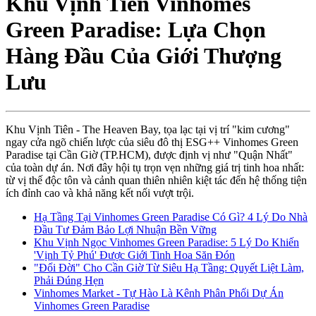
Khu Vịnh Tiên Vinhomes
Green Paradise: Lựa Chọn
Hàng Đầu Của Giới Thượng
Lưu
Khu Vịnh Tiên - The Heaven Bay, tọa lạc tại vị trí "kim cương"
ngay cửa ngõ chiến lược của siêu đô thị ESG++ Vinhomes Green
Paradise tại Cần Giờ (TP.HCM), được định vị như "Quận Nhất"
của toàn dự án. Nơi đây hội tụ trọn vẹn những giá trị tinh hoa nhất:
từ vị thế độc tôn và cảnh quan thiên nhiên kiệt tác đến hệ thống tiện
ích đỉnh cao và khả năng kết nối vượt trội.
Hạ Tầng Tại Vinhomes Green Paradise Có Gì? 4 Lý Do Nhà
Đầu Tư Đảm Bảo Lợi Nhuận Bền Vững
Khu Vịnh Ngọc Vinhomes Green Paradise: 5 Lý Do Khiến
'Vịnh Tỷ Phú' Được Giới Tinh Hoa Săn Đón
"Đổi Đời" Cho Cần Giờ Từ Siêu Hạ Tầng: Quyết Liệt Làm,
Phải Đúng Hẹn
Vinhomes Market - Tự Hào Là Kênh Phân Phối Dự Án
Vinhomes Green Paradise