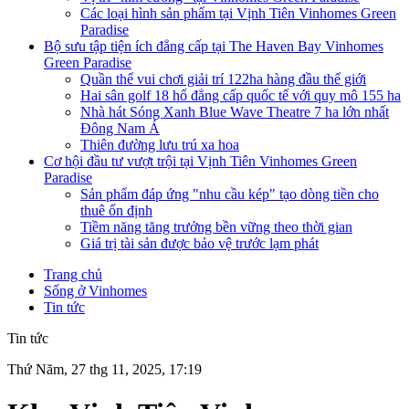
Các loại hình sản phẩm tại Vịnh Tiên Vinhomes Green
Paradise
Bộ sưu tập tiện ích đẳng cấp tại The Haven Bay Vinhomes
Green Paradise
Quần thể vui chơi giải trí 122ha hàng đầu thế giới
Hai sân golf 18 hố đẳng cấp quốc tế với quy mô 155 ha
Nhà hát Sóng Xanh Blue Wave Theatre 7 ha lớn nhất
Đông Nam Á
Thiên đường lưu trú xa hoa
Cơ hội đầu tư vượt trội tại Vịnh Tiên Vinhomes Green
Paradise
Sản phẩm đáp ứng "nhu cầu kép" tạo dòng tiền cho
thuê ổn định
Tiềm năng tăng trưởng bền vững theo thời gian
Giá trị tài sản được bảo vệ trước lạm phát
Trang chủ
Sống ở Vinhomes
Tin tức
Tin tức
Thứ Năm, 27 thg 11, 2025, 17:19