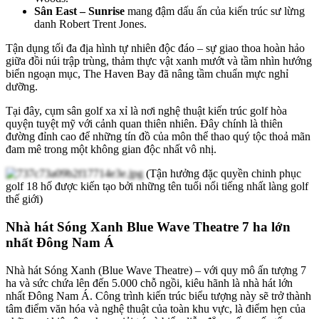
Sân East – Sunrise
mang đậm dấu ấn của kiến trúc sư lừng
danh Robert Trent Jones.
Tận dụng tối đa địa hình tự nhiên độc đáo – sự giao thoa hoàn hảo
giữa đồi núi trập trùng, thảm thực vật xanh mướt và tầm nhìn hướng
biển ngoạn mục, The Haven Bay đã nâng tầm chuẩn mực nghỉ
dưỡng.
Tại đây, cụm sân golf xa xỉ là nơi nghệ thuật kiến trúc golf hòa
quyện tuyệt mỹ với cảnh quan thiên nhiên. Đây chính là thiên
đường đỉnh cao để những tín đồ của môn thể thao quý tộc thoả mãn
đam mê trong một không gian độc nhất vô nhị.
(Tận hưởng đặc quyền chinh phục
golf 18 hố được kiến tạo bởi những tên tuổi nổi tiếng nhất làng golf
thế giới)
Nhà hát Sóng Xanh Blue Wave Theatre 7 ha lớn
nhất Đông Nam Á
Nhà hát Sóng Xanh (Blue Wave Theatre) – với quy mô ấn tượng 7
ha và sức chứa lên đến 5.000 chỗ ngồi, kiêu hãnh là nhà hát lớn
nhất Đông Nam Á. Công trình kiến trúc biểu tượng này sẽ trở thành
tâm điểm văn hóa và nghệ thuật của toàn khu vực, là điểm hẹn của