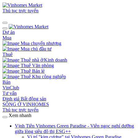
Thủ tục trực tuyến
Dự án
Mua
Mua chuyển nhượng
Mua chủ đầu tư
Thuê
Thuê nhà ở/Kinh doanh
Thuê Văn phòng
Thuê Bán lẻ
Thuê Khu công nghiệp
Bán
VinClub
Tư vấn
Định giá Bất động sản
SỐNG Ở VINHOMES
Thủ tục trực tuyến
Xem nhanh
Vịnh Tiên Vinhomes Green Paradise - Viên ngọc nghỉ dưỡng
giữa lòng siêu đô thị ESG++
Vị trí "kim cương" tại Vinhomes Green Paradise