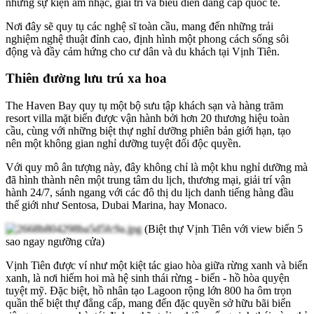
những sự kiện âm nhạc, giải trí và biểu diễn đẳng cấp quốc tế.
Nơi đây sẽ quy tụ các nghệ sĩ toàn cầu, mang đến những trải
nghiệm nghệ thuật đỉnh cao, định hình một phong cách sống sôi
động và đầy cảm hứng cho cư dân và du khách tại Vịnh Tiên.
Thiên đường lưu trú xa hoa
The Haven Bay quy tụ một bộ sưu tập khách sạn và hàng trăm
resort villa mặt biển được vận hành bởi hơn 20 thương hiệu toàn
cầu, cùng với những biệt thự nghỉ dưỡng phiên bản giới hạn, tạo
nên một không gian nghỉ dưỡng tuyệt đối độc quyền.
Với quy mô ân tượng này, đây không chỉ là một khu nghỉ dưỡng mà
đã hình thành nên một trung tâm du lịch, thương mại, giải trí vận
hành 24/7, sánh ngang với các đô thị du lịch danh tiếng hàng đầu
thế giới như Sentosa, Dubai Marina, hay Monaco.
(Biệt thự Vịnh Tiên với view biển 5
sao ngay ngưỡng cửa)
Vịnh Tiên được ví như một kiệt tác giao hòa giữa rừng xanh và biển
xanh, là nơi hiếm hoi mà hệ sinh thái rừng - biển - hồ hòa quyện
tuyệt mỹ. Đặc biệt, hồ nhân tạo Lagoon rộng lớn 800 ha ôm trọn
quần thể biệt thự đẳng cấp, mang đến đặc quyền sở hữu bãi biển