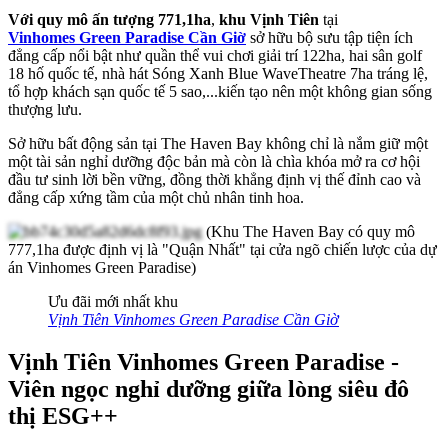
Với quy mô ấn tượng 771,1ha
,
khu Vịnh Tiên
tại
Vinhomes Green Paradise Cần Giờ
sở hữu bộ sưu tập tiện ích
đẳng cấp nổi bật như quần thể vui chơi giải trí 122ha, hai sân golf
18 hố quốc tế, nhà hát Sóng Xanh Blue WaveTheatre 7ha tráng lệ,
tổ hợp khách sạn quốc tế 5 sao,...kiến tạo nên một không gian sống
thượng lưu.
Sở hữu bất động sản tại The Haven Bay không chỉ là nắm giữ một
một tài sản nghỉ dưỡng độc bản mà còn là chìa khóa mở ra cơ hội
đầu tư sinh lời bền vững, đồng thời khẳng định vị thế đỉnh cao và
đẳng cấp xứng tầm của một chủ nhân tinh hoa.
(Khu The Haven Bay có quy mô
777,1ha được định vị là "Quận Nhất" tại cửa ngõ chiến lược của dự
án Vinhomes Green Paradise)
Ưu đãi mới nhất khu
Vịnh Tiên Vinhomes Green Paradise Cần Giờ
Vịnh Tiên Vinhomes Green Paradise -
Viên ngọc nghỉ dưỡng giữa lòng siêu đô
thị ESG++