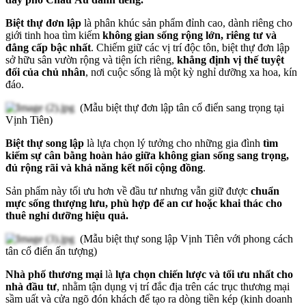
Biệt thự đơn lập
là phân khúc sản phẩm đỉnh cao, dành riêng cho
giới tinh hoa tìm kiếm
không gian sống rộng lớn, riêng tư và
đẳng cấp bậc nhất
. Chiếm giữ các vị trí độc tôn, biệt thự đơn lập
sở hữu sân vườn rộng và tiện ích riêng,
khẳng định vị thế tuyệt
đối của chủ nhân
, nơi cuộc sống là một kỳ nghỉ dưỡng xa hoa, kín
đáo.
(Mẫu biệt thự đơn lập tân cổ điển sang trọng tại
Vịnh Tiên)
Biệt thự song lập
là lựa chọn lý tưởng cho những gia đình
tìm
kiếm sự cân bằng hoàn hảo giữa không gian sống sang trọng,
đủ rộng rãi và khả năng kết nối cộng đồng
.
Sản phẩm này tối ưu hơn về đầu tư nhưng vẫn giữ được
chuẩn
mực sống thượng lưu, phù hợp để an cư hoặc khai thác cho
thuê nghỉ dưỡng hiệu quả.
(Mẫu biệt thự song lập Vịnh Tiên với phong cách
tân cổ điển ấn tượng)
Nhà phố thương mại
là
lựa chọn chiến lược và tối ưu nhất cho
nhà đầu tư
, nhằm tận dụng vị trí đắc địa trên các trục thương mại
sầm uất và cửa ngõ đón khách để tạo ra dòng tiền kép (kinh doanh