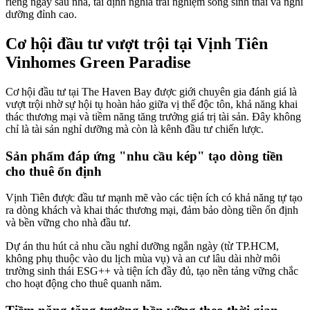
riêng ngay sau nhà, tái định nghĩa trải nghiệm sống sinh thái và nghỉ
dưỡng đỉnh cao.
Cơ hội đầu tư vượt trội tại Vịnh Tiên
Vinhomes Green Paradise
Cơ hội đầu tư tại The Haven Bay được giới chuyên gia đánh giá là
vượt trội nhờ sự hội tụ hoàn hảo giữa vị thế độc tôn, khả năng khai
thác thương mại và tiềm năng tăng trưởng giá trị tài sản. Đây không
chỉ là tài sản nghỉ dưỡng mà còn là kênh đầu tư chiến lược.
Sản phẩm đáp ứng "nhu cầu kép" tạo dòng tiền
cho thuê ổn định
Vịnh Tiên được đầu tư mạnh mẽ vào các tiện ích có khả năng tự tạo
ra dòng khách và khai thác thương mại, đảm bảo dòng tiền ổn định
và bền vững cho nhà đầu tư.
Dự án thu hút cả nhu cầu nghỉ dưỡng ngắn ngày (từ TP.HCM,
không phụ thuộc vào du lịch mùa vụ) và an cư lâu dài nhờ môi
trường sinh thái ESG++ và tiện ích đầy đủ, tạo nền tảng vững chắc
cho hoạt động cho thuê quanh năm.