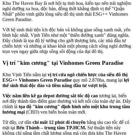
Khu The Haven Bay là nơi hội tụ tinh hoa, kiến tạo nên trải nghiệm
nghỉ dưỡng xa hoa, độc bản, đồng thời khẳng định vị thế "Quận
Nhất" phồn vinh giữa lòng siêu đô thị sinh thái ESG++ Vinhomes
Green Paradise.
Với hệ sinh thái tiện ích độc bản và không gian sống xanh mát, yên
bình bậc nhất, Vịnh Tiên như một "thiên đường xanh" đúng nghĩa.
Đây chính là tọa độ lý tưởng cho giới thượng lưu, các nhà đầu tư
chiến lược và những ai khao khát một phong cách sống nghỉ dưỡng
trọn vẹn ngay giữa nhịp sống sôi động của đại đô thị.
Vị trí "kim cương" tại Vinhomes Green Paradise
Khu Vịnh Tiên nằm tại
vị trí cửa ngõ chiến lược của siêu đô thị
ESG++ Vinhomes Green Paradise
quy mô 2.870ha, mang lại
lợi
thế sinh thái độc đáo và tiềm năng đầu tư vượt trội.
Việc nằm liền kề ga depot đường sắt tốc độ cao
tương lai, biến
nơi đây thành tâm điểm giao thương và kết nối của toàn dự án. Đây
chính là
tọa độ "kim cương" định hình nên một khu trung tâm
hương mại
(CBD) ven biển hoàn toàn mới.
Từ đây, cư dân
chỉ mất 12 phút di chuyển
bằng tàu cao tốc để có
mặt tại
Bến Thành – trung tâm TP.HCM.
Sự thuận tiện này
không chỉ nâng tầm chất lượng sống mà còn đưa khu The Haven