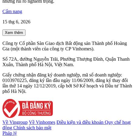
những rủi ro nghiêm trọng.
Cẩm nang
15 thg 6, 2026
Xem thêm
Công ty Cổ phần Sàn Giao dịch Bất động sản Thành phố Hoàng
Gia (một thành viên của công ty CP Vinhomes).
Số 72A, đường Nguyễn Trãi, Phường Thượng Đình, Quận Thanh
Xuân, Thành phố Hà Nội, Việt Nam.
Giấy chứng nhận đăng ký doanh nghiệp, mã số doanh nghiệp:
0103970225, đăng ký lần đầu ngày 11/06/2009, đăng ký thay đổi
lần thứ 14 ngày 12/12/2019, cấp bởi Sở Kế hoạch và Đầu tư Thành
phố Hà Nội.
Về Vingroup
Về Vinhomes
Điều kiện và điều khoản
Quy chế hoạt
động
Chính sách bảo mật
Pháp lý