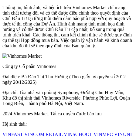
Thông tin, hình ảnh, và tiện ích trên Vinhomes Market chỉ mang
tính chất tương đối và có thể được điều chỉnh theo quyết định của
Chủ Đầu Tư tại từng thời điểm đảm bảo phù hợp với quy hoạch và
thực tế thi công của Dự Án. Hình ảnh mang tính minh họa định
hướng và có thể được Chủ Đầu Tư cập nhật, bổ sung trong quá
trình triển khai. Các thông tin, cam kết chính thức sẽ được quy định
cụ thể tại Hợp đồng mua bán. Việc quản lý vận hành và kinh doanh
của khu đô thị sẽ theo quy định của Ban quản lý.
Công ty Cổ phần Vinhomes
Đại diện: Bà Đào Thị Thu Hương (Theo giấy uỷ quyền số 2012
ngày 20/12/2025)
Địa chỉ: Tòa nhà văn phòng Symphony, Đường Chu Huy Mân,
Khu đô thị sinh thái Vinhomes Riverside, Phường Phúc Lợi, Quận
Long Biên, Thành phố Hà Nội, Việt Nam.
2024 Vinhomes Market. Tất cả quyền được bảo lưu
Hệ sinh thái:
VINFAST
VINCOM RETAIL
VINSCHOOL
VINMEC
VINUNI