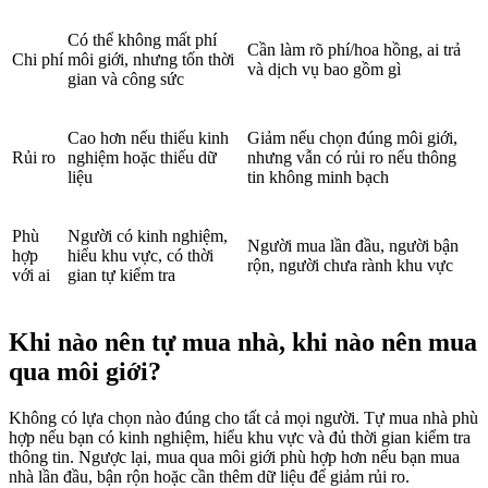
Có thể không mất phí
Cần làm rõ phí/hoa hồng, ai trả
Chi phí
môi giới, nhưng tốn thời
và dịch vụ bao gồm gì
gian và công sức
Cao hơn nếu thiếu kinh
Giảm nếu chọn đúng môi giới,
Rủi ro
nghiệm hoặc thiếu dữ
nhưng vẫn có rủi ro nếu thông
liệu
tin không minh bạch
Phù
Người có kinh nghiệm,
Người mua lần đầu, người bận
hợp
hiểu khu vực, có thời
rộn, người chưa rành khu vực
với ai
gian tự kiểm tra
Khi nào nên tự mua nhà, khi nào nên mua
qua môi giới?
Không có lựa chọn nào đúng cho tất cả mọi người. Tự mua nhà phù
hợp nếu bạn có kinh nghiệm, hiểu khu vực và đủ thời gian kiểm tra
thông tin. Ngược lại, mua qua môi giới phù hợp hơn nếu bạn mua
nhà lần đầu, bận rộn hoặc cần thêm dữ liệu để giảm rủi ro.