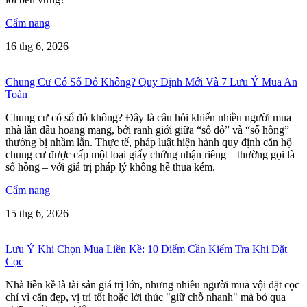
Cẩm nang
16 thg 6, 2026
Chung Cư Có Sổ Đỏ Không? Quy Định Mới Và 7 Lưu Ý Mua An
Toàn
Chung cư có sổ đỏ không? Đây là câu hỏi khiến nhiều người mua
nhà lần đầu hoang mang, bởi ranh giới giữa “sổ đỏ” và “sổ hồng”
thường bị nhầm lẫn. Thực tế, pháp luật hiện hành quy định căn hộ
chung cư được cấp một loại giấy chứng nhận riêng – thường gọi là
sổ hồng – với giá trị pháp lý không hề thua kém.
Cẩm nang
15 thg 6, 2026
Lưu Ý Khi Chọn Mua Liền Kề: 10 Điểm Cần Kiểm Tra Khi Đặt
Cọc
Nhà liền kề là tài sản giá trị lớn, nhưng nhiều người mua vội đặt cọc
chỉ vì căn đẹp, vị trí tốt hoặc lời thúc "giữ chỗ nhanh" mà bỏ qua