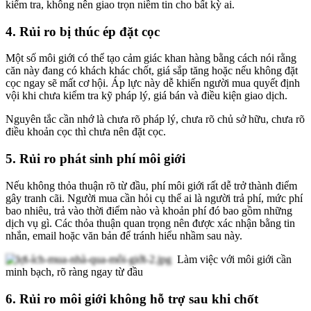
kiểm tra, không nên giao trọn niềm tin cho bất kỳ ai.
4. Rủi ro bị thúc ép đặt cọc
Một số môi giới có thể tạo cảm giác khan hàng bằng cách nói rằng
căn này đang có khách khác chốt, giá sắp tăng hoặc nếu không đặt
cọc ngay sẽ mất cơ hội. Áp lực này dễ khiến người mua quyết định
vội khi chưa kiểm tra kỹ pháp lý, giá bán và điều kiện giao dịch.
Nguyên tắc cần nhớ là chưa rõ pháp lý, chưa rõ chủ sở hữu, chưa rõ
điều khoản cọc thì chưa nên đặt cọc.
5. Rủi ro phát sinh phí môi giới
Nếu không thỏa thuận rõ từ đầu, phí môi giới rất dễ trở thành điểm
gây tranh cãi. Người mua cần hỏi cụ thể ai là người trả phí, mức phí
bao nhiêu, trả vào thời điểm nào và khoản phí đó bao gồm những
dịch vụ gì. Các thỏa thuận quan trọng nên được xác nhận bằng tin
nhắn, email hoặc văn bản để tránh hiểu nhầm sau này.
Làm việc với môi giới cần
minh bạch, rõ ràng ngay từ đầu
6. Rủi ro môi giới không hỗ trợ sau khi chốt