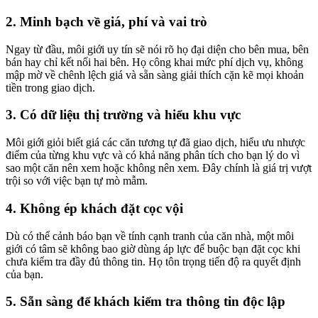
2. Minh bạch về giá, phí và vai trò
Ngay từ đầu, môi giới uy tín sẽ nói rõ họ đại diện cho bên mua, bên
bán hay chỉ kết nối hai bên. Họ công khai mức phí dịch vụ, không
mập mờ về chênh lệch giá và sẵn sàng giải thích cặn kẽ mọi khoản
tiền trong giao dịch.
3. Có dữ liệu thị trường và hiểu khu vực
Môi giới giỏi biết giá các căn tương tự đã giao dịch, hiểu ưu nhược
điểm của từng khu vực và có khả năng phân tích cho bạn lý do vì
sao một căn nên xem hoặc không nên xem. Đây chính là giá trị vượt
trội so với việc bạn tự mò mẫm.
4. Không ép khách đặt cọc vội
Dù có thể cảnh báo bạn về tính cạnh tranh của căn nhà, một môi
giới có tâm sẽ không bao giờ dùng áp lực để buộc bạn đặt cọc khi
chưa kiểm tra đầy đủ thông tin. Họ tôn trọng tiến độ ra quyết định
của bạn.
5. Sẵn sàng để khách kiểm tra thông tin độc lập