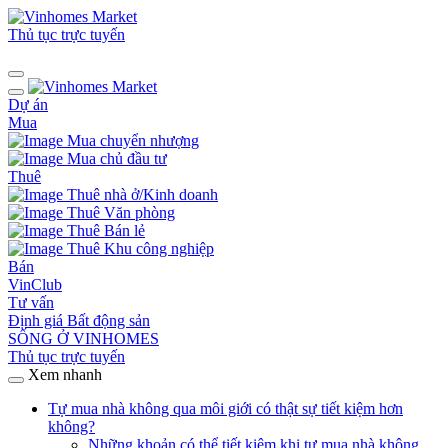
Thủ tục trực tuyến
Dự án
Mua
Mua chuyển nhượng
Mua chủ đầu tư
Thuê
Thuê nhà ở/Kinh doanh
Thuê Văn phòng
Thuê Bán lẻ
Thuê Khu công nghiệp
Bán
VinClub
Tư vấn
Định giá Bất động sản
SỐNG Ở VINHOMES
Thủ tục trực tuyến
Xem nhanh
Tự mua nhà không qua môi giới có thật sự tiết kiệm hơn
không?
Những khoản có thể tiết kiệm khi tự mua nhà không