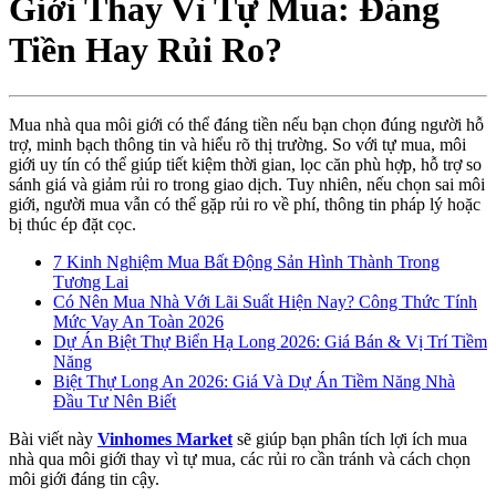
Giới Thay Vì Tự Mua: Đáng
Tiền Hay Rủi Ro?
Mua nhà qua môi giới có thể đáng tiền nếu bạn chọn đúng người hỗ
trợ, minh bạch thông tin và hiểu rõ thị trường. So với tự mua, môi
giới uy tín có thể giúp tiết kiệm thời gian, lọc căn phù hợp, hỗ trợ so
sánh giá và giảm rủi ro trong giao dịch. Tuy nhiên, nếu chọn sai môi
giới, người mua vẫn có thể gặp rủi ro về phí, thông tin pháp lý hoặc
bị thúc ép đặt cọc.
7 Kinh Nghiệm Mua Bất Động Sản Hình Thành Trong
Tương Lai
Có Nên Mua Nhà Với Lãi Suất Hiện Nay? Công Thức Tính
Mức Vay An Toàn 2026
Dự Án Biệt Thự Biển Hạ Long 2026: Giá Bán & Vị Trí Tiềm
Năng
Biệt Thự Long An 2026: Giá Và Dự Án Tiềm Năng Nhà
Đầu Tư Nên Biết
Bài viết này
Vinhomes Market
sẽ giúp bạn phân tích lợi ích mua
nhà qua môi giới thay vì tự mua, các rủi ro cần tránh và cách chọn
môi giới đáng tin cậy.