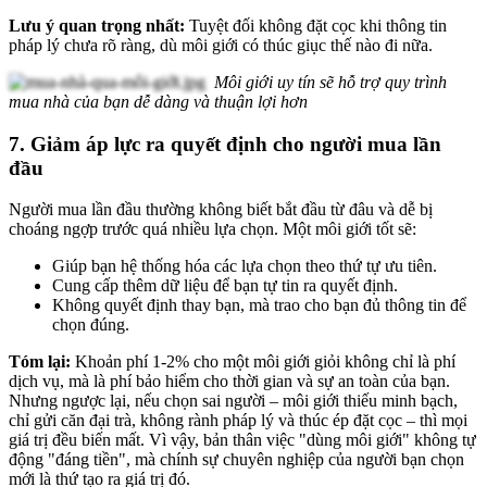
Lưu ý quan trọng nhất:
Tuyệt đối không đặt cọc khi thông tin
pháp lý chưa rõ ràng, dù môi giới có thúc giục thế nào đi nữa.
Môi giới uy tín sẽ hỗ trợ quy trình
mua nhà của bạn dễ dàng và thuận lợi hơn
7. Giảm áp lực ra quyết định cho người mua lần
đầu
Người mua lần đầu thường không biết bắt đầu từ đâu và dễ bị
choáng ngợp trước quá nhiều lựa chọn. Một môi giới tốt sẽ:
Giúp bạn hệ thống hóa các lựa chọn theo thứ tự ưu tiên.
Cung cấp thêm dữ liệu để bạn tự tin ra quyết định.
Không quyết định thay bạn, mà trao cho bạn đủ thông tin để
chọn đúng.
Tóm lại:
Khoản phí 1-2% cho một môi giới giỏi không chỉ là phí
dịch vụ, mà là phí bảo hiểm cho thời gian và sự an toàn của bạn.
Nhưng ngược lại, nếu chọn sai người – môi giới thiếu minh bạch,
chỉ gửi căn đại trà, không rành pháp lý và thúc ép đặt cọc – thì mọi
giá trị đều biến mất. Vì vậy, bản thân việc "dùng môi giới" không tự
động "đáng tiền", mà chính sự chuyên nghiệp của người bạn chọn
mới là thứ tạo ra giá trị đó.