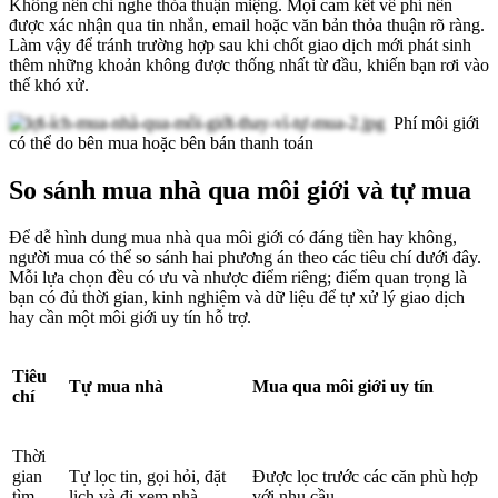
Không nên chỉ nghe thỏa thuận miệng. Mọi cam kết về phí nên
được xác nhận qua tin nhắn, email hoặc văn bản thỏa thuận rõ ràng.
Làm vậy để tránh trường hợp sau khi chốt giao dịch mới phát sinh
thêm những khoản không được thống nhất từ đầu, khiến bạn rơi vào
thế khó xử.
Phí môi giới
có thể do bên mua hoặc bên bán thanh toán
So sánh mua nhà qua môi giới và tự mua
Để dễ hình dung mua nhà qua môi giới có đáng tiền hay không,
người mua có thể so sánh hai phương án theo các tiêu chí dưới đây.
Mỗi lựa chọn đều có ưu và nhược điểm riêng; điểm quan trọng là
bạn có đủ thời gian, kinh nghiệm và dữ liệu để tự xử lý giao dịch
hay cần một môi giới uy tín hỗ trợ.
Tiêu
Tự mua nhà
Mua qua môi giới uy tín
chí
Thời
gian
Tự lọc tin, gọi hỏi, đặt
Được lọc trước các căn phù hợp
tìm
lịch và đi xem nhà
với nhu cầu