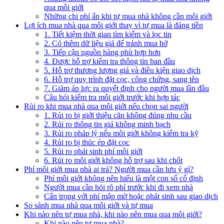
qua môi giới
Những chi phí ẩn khi tự mua nhà không cần môi giới
Lợi ích mua nhà qua môi giới thay vì tự mua là đáng tiền
1. Tiết kiệm thời gian tìm kiếm và lọc tin
2. Có thêm dữ liệu giá để tránh mua hớ
3. Tiếp cận nguồn hàng phù hợp hơn
4. Được hỗ trợ kiểm tra thông tin ban đầu
5. Hỗ trợ thương lượng giá và điều kiện giao dịch
6. Hỗ trợ quy trình đặt cọc, công chứng, sang tên
7. Giảm áp lực ra quyết định cho người mua lần đầu
Câu hỏi kiểm tra môi giới trước khi hợp tác
Rủi ro khi mua nhà qua môi giới nếu chọn sai người
1. Rủi ro bị giới thiệu căn không đúng nhu cầu
2. Rủi ro thông tin giá không minh bạch
3. Rủi ro pháp lý nếu môi giới không kiểm tra kỹ
4. Rủi ro bị thúc ép đặt cọc
5. Rủi ro phát sinh phí môi giới
6. Rủi ro môi giới không hỗ trợ sau khi chốt
Phí môi giới mua nhà ai trả? Người mua cần lưu ý gì?
Phí môi giới không nên hiểu là một con số cố định
Người mua cần hỏi rõ phí trước khi đi xem nhà
Cẩn trọng với phí mập mờ hoặc phát sinh sau giao dịch
So sánh mua nhà qua môi giới và tự mua
Khi nào nên tự mua nhà, khi nào nên mua qua môi giới?
Khi nào nên tự mua nhà?