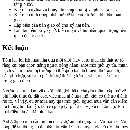
ràng buộc.
Kiểm tra nghĩa vụ thuế, phí công chứng và phí sang tên.
Kiểm tra tình trạng nhà thực tế lần cuối trước khi nhận bàn
giao.
Lập biên bản bàn giao có chữ ký hai bên.
Lưu lại toàn bộ giấy tờ, biên nhận và tin nhắn quan trọng liên
quan đến giao dịch.
Kết luận
Tóm lại, lợi ích mua nhà qua môi giới thay vì tự mua chỉ thật sự rõ
ràng khi bạn chọn đúng người đồng hành. Một môi giới uy tín, minh
bạch và am hiểu thị trường có thể giúp bạn tiết kiệm thời gian, lọc
căn phù hợp, so sánh giá, hỗ trợ thương lượng và hạn chế rủi ro
trong giao dịch.
Ngược lại, nếu làm việc với môi giới thiếu chuyên môn, mập mờ về
phí hoặc thúc ép đặt cọc, việc mua nhà qua môi giới có thể trở thành
rủi ro. Vì vậy, dù tự mua hay qua môi giới, người mua vẫn cần kiểm
tra thông tin độc lập, làm rõ pháp lý, phí dịch vụ và chỉ đặt cọc khi
mọi điều khoản đã minh bạch.
Anh/Chị có nhu cầu tìm hiểu các dự án bất động sản Vinhomes. Vui
lòng để lại thông tin để nhận tư vấn 1:1 từ chuyên gia của Vinhomes