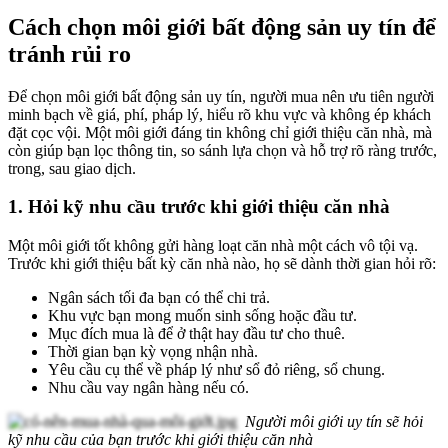
Cách chọn môi giới bất động sản uy tín để
tránh rủi ro
Để chọn môi giới bất động sản uy tín, người mua nên ưu tiên người
minh bạch về giá, phí, pháp lý, hiểu rõ khu vực và không ép khách
đặt cọc vội. Một môi giới đáng tin không chỉ giới thiệu căn nhà, mà
còn giúp bạn lọc thông tin, so sánh lựa chọn và hỗ trợ rõ ràng trước,
trong, sau giao dịch.
1. Hỏi kỹ nhu cầu trước khi giới thiệu căn nhà
Một môi giới tốt không gửi hàng loạt căn nhà một cách vô tội vạ.
Trước khi giới thiệu bất kỳ căn nhà nào, họ sẽ dành thời gian hỏi rõ:
Ngân sách tối đa bạn có thể chi trả.
Khu vực bạn mong muốn sinh sống hoặc đầu tư.
Mục đích mua là để ở thật hay đầu tư cho thuê.
Thời gian bạn kỳ vọng nhận nhà.
Yêu cầu cụ thể về pháp lý như sổ đỏ riêng, sổ chung.
Nhu cầu vay ngân hàng nếu có.
Người môi giới uy tín sẽ hỏi
kỹ nhu cầu của bạn trước khi giới thiệu căn nhà