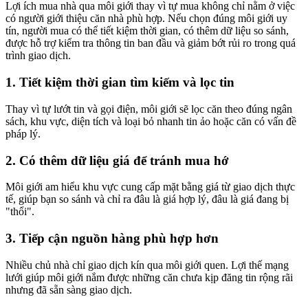
Lợi ích mua nhà qua môi giới thay vì tự mua không chỉ nằm ở việc
có người giới thiệu căn nhà phù hợp. Nếu chọn đúng môi giới uy
tín, người mua có thể tiết kiệm thời gian, có thêm dữ liệu so sánh,
được hỗ trợ kiểm tra thông tin ban đầu và giảm bớt rủi ro trong quá
trình giao dịch.
1. Tiết kiệm thời gian tìm kiếm và lọc tin
Thay vì tự lướt tin và gọi điện, môi giới sẽ lọc căn theo đúng ngân
sách, khu vực, diện tích và loại bỏ nhanh tin ảo hoặc căn có vấn đề
pháp lý.
2. Có thêm dữ liệu giá để tránh mua hớ
Môi giới am hiểu khu vực cung cấp mặt bằng giá từ giao dịch thực
tế, giúp bạn so sánh và chỉ ra đâu là giá hợp lý, đâu là giá đang bị
"thổi".
3. Tiếp cận nguồn hàng phù hợp hơn
Nhiều chủ nhà chỉ giao dịch kín qua môi giới quen. Lợi thế mạng
lưới giúp môi giới nắm được những căn chưa kịp đăng tin rộng rãi
nhưng đã sẵn sàng giao dịch.