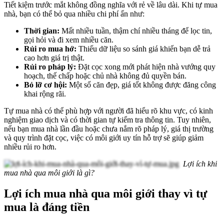
Tiết kiệm trước mắt không đồng nghĩa với rẻ về lâu dài. Khi tự mua
nhà, bạn có thể bỏ qua nhiều chi phí ẩn như:
Thời gian:
Mất nhiều tuần, thậm chí nhiều tháng để lọc tin,
gọi hỏi và đi xem nhiều căn.
Rủi ro mua hớ:
Thiếu dữ liệu so sánh giá khiến bạn dễ trả
cao hơn giá trị thật.
Rủi ro pháp lý:
Đặt cọc xong mới phát hiện nhà vướng quy
hoạch, thế chấp hoặc chủ nhà không đủ quyền bán.
Bỏ lỡ cơ hội:
Một số căn đẹp, giá tốt không được đăng công
khai rộng rãi.
Tự mua nhà có thể phù hợp với người đã hiểu rõ khu vực, có kinh
nghiệm giao dịch và có thời gian tự kiểm tra thông tin. Tuy nhiên,
nếu bạn mua nhà lần đầu hoặc chưa nắm rõ pháp lý, giá thị trường
và quy trình đặt cọc, việc có môi giới uy tín hỗ trợ sẽ giúp giảm
nhiều rủi ro hơn.
Lợi ích khi
mua nhà qua môi giới là gì?
Lợi ích mua nhà qua môi giới thay vì tự
mua là đáng tiền