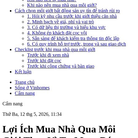
Khi nào nên mua nhà qua môi giới?
Cách chọn môi giới bất động sản uy tín để tránh rủi ro
1. Hỏi kỹ nhu cầu trước khi giới thiệu căn nhà
2. Minh bạch về giá, phí và vai trò
3. Có dữ liệu thị trường và hiểu khu vực
4. Không ép khách đặt cọc vội
5. Sẵn sàng để khách kiểm tra thông tin độc lập
6. Có quy trình hỗ trợ trước, trong và sau giao dịch
Checklist trước khi mua nhà qua môi giới
Trước khi đi xem nhà
Trước khi đặt cọc
Trước khi công chứng và bàn giao
Kết luận
Trang chủ
Sống ở Vinhomes
Cẩm nang
Cẩm nang
Thứ Ba, 12 thg 5, 2026, 11:34
Lợi Ích Mua Nhà Qua Môi