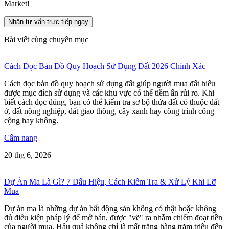
Market!
Nhận tư vấn trực tiếp ngay
Bài viết cùng chuyên mục
Cách Đọc Bản Đồ Quy Hoạch Sử Dụng Đất 2026 Chính Xác
Cách đọc bản đồ quy hoạch sử dụng đất giúp người mua đất hiểu
được mục đích sử dụng và các khu vực có thể tiềm ẩn rủi ro. Khi
biết cách đọc đúng, bạn có thể kiểm tra sơ bộ thửa đất có thuộc đất
ở, đất nông nghiệp, đất giao thông, cây xanh hay công trình công
cộng hay không.
Cẩm nang
20 thg 6, 2026
Dự Án Ma Là Gì? 7 Dấu Hiệu, Cách Kiểm Tra & Xử Lý Khi Lỡ
Mua
Dự án ma là những dự án bất động sản không có thật hoặc không
đủ điều kiện pháp lý để mở bán, được "vẽ" ra nhằm chiếm đoạt tiền
của người mua. Hậu quả không chỉ là mất trắng hàng trăm triệu đến