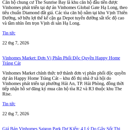
Căn hộ chung cư The Sunrise Bay là khu căn hộ đầu tiên được
Vinhomes phát triển tại dự án Vinhomes Global Gate Hạ Long, theo
tiêu chuẩn Diamond đắt giá. Các tòa căn hộ nằm tại khu Vịnh Thiên
Đường, sở hữu lợi thế kế cận ga Depot tuyến đường sắt tốc độ cao
và tầm nhìn ôm trọn Vịnh di sản Hạ Long.
Tin tức
22 thg 7, 2026
Vinhomes Market: Đơn Vị Phân Phối Độc Quyền Happy Home
Tràng Cát
Vinhomes Market chính thức trở thành đơn vị phân phối độc quyền
dự án Happy Home Tràng Cát – khu đô thị nhà ở xã hội do
Vinhomes phát triển tại phường Hải An, TP. Hải Phòng, đồng thời
tiếp nhận hồ sơ đăng ký mua căn hộ tòa R2 và R3 thuộc khu The
Rise.
Tin tức
22 thg 7, 2026
Giá Bán Vinhomes Saigon Park Dự Kiến: 4 Lý Do Gây Sốt Thị