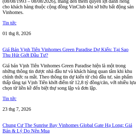
(08/08/1993 – 08/08/2026), mang đến thêm quyền lợi dành riêng
cho khách hàng thuộc cộng đồng VinClub khi sở hữu bất động sản
Vinhomes.
Tin tức
01 thg 8, 2026
Giá Bán Vịnh Tiên Vinhomes Green Paradise Dự Kiến: Tại Sao
Thu Hút Giới Đầu Tư?
Giá bán Vịnh Tiên Vinhomes Green Paradise hiện là một trong
những thông tin được nhà đầu tư và khách hàng quan tâm khi khu
chính thức ra mắt. Theo thông tin dự kiến từ chủ đầu tư, sản phẩm
thấp tầng tại Vịnh Tiên khởi điểm từ 12,8 tỷ đồng/căn, với nhiều lựa
chọn từ liền kề đến biệt thự song lập và đơn lập.
Tin tức
23 thg 7, 2026
Chung Cư The Sunrise Bay Vinhomes Global Gate Hạ Long: Giá
Bán & Lý Do Nên Mua