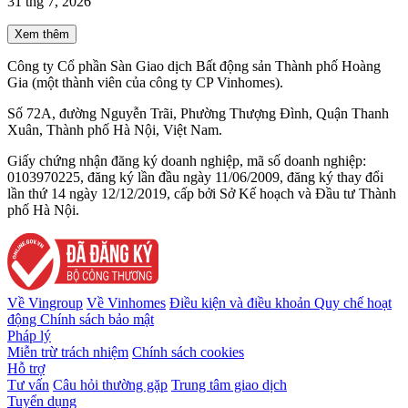
31 thg 7, 2026
Xem thêm
Công ty Cổ phần Sàn Giao dịch Bất động sản Thành phố Hoàng
Gia (một thành viên của công ty CP Vinhomes).
Số 72A, đường Nguyễn Trãi, Phường Thượng Đình, Quận Thanh
Xuân, Thành phố Hà Nội, Việt Nam.
Giấy chứng nhận đăng ký doanh nghiệp, mã số doanh nghiệp:
0103970225, đăng ký lần đầu ngày 11/06/2009, đăng ký thay đổi
lần thứ 14 ngày 12/12/2019, cấp bởi Sở Kế hoạch và Đầu tư Thành
phố Hà Nội.
Về Vingroup
Về Vinhomes
Điều kiện và điều khoản
Quy chế hoạt
động
Chính sách bảo mật
Pháp lý
Miễn trừ trách nhiệm
Chính sách cookies
Hỗ trợ
Tư vấn
Câu hỏi thường gặp
Trung tâm giao dịch
Tuyển dụng