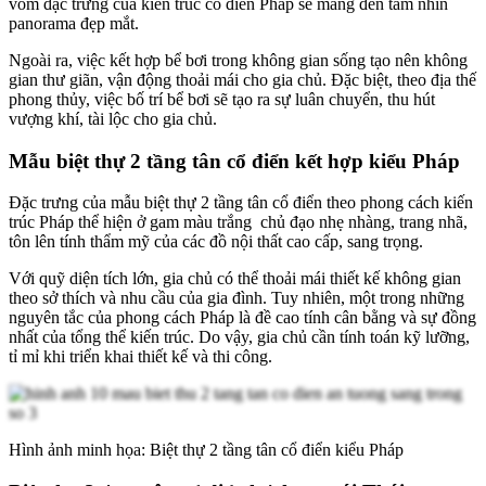
vòm đặc trưng của kiến trúc cổ điển Pháp sẽ mang đến tầm nhìn
panorama đẹp mắt.
Ngoài ra, việc kết hợp bể bơi trong không gian sống tạo nên không
gian thư giãn, vận động thoải mái cho gia chủ. Đặc biệt, theo địa thế
phong thủy, việc bố trí bể bơi sẽ tạo ra sự luân chuyển, thu hút
vượng khí, tài lộc cho gia chủ.
Mẫu biệt thự 2 tầng tân cổ điển kết hợp kiểu Pháp
Đặc trưng của mẫu biệt thự 2 tầng tân cổ điển theo phong cách kiến
trúc Pháp thể hiện ở gam màu trắng chủ đạo nhẹ nhàng, trang nhã,
tôn lên tính thẩm mỹ của các đồ nội thất cao cấp, sang trọng.
Với quỹ diện tích lớn, gia chủ có thể thoải mái thiết kế không gian
theo sở thích và nhu cầu của gia đình. Tuy nhiên, một trong những
nguyên tắc của phong cách Pháp là đề cao tính cân bằng và sự đồng
nhất của tổng thể kiến trúc. Do vậy, gia chủ cần tính toán kỹ lưỡng,
tỉ mỉ khi triển khai thiết kế và thi công.
Hình ảnh minh họa: Biệt thự 2 tầng tân cổ điển kiểu Pháp