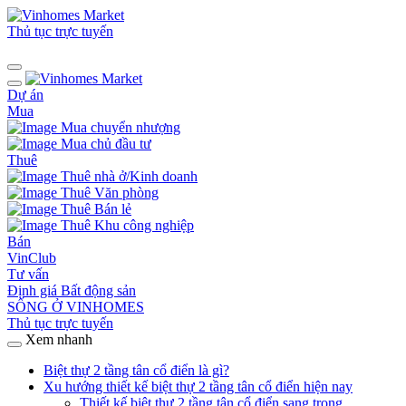
Thủ tục trực tuyến
Dự án
Mua
Mua chuyển nhượng
Mua chủ đầu tư
Thuê
Thuê nhà ở/Kinh doanh
Thuê Văn phòng
Thuê Bán lẻ
Thuê Khu công nghiệp
Bán
VinClub
Tư vấn
Định giá Bất động sản
SỐNG Ở VINHOMES
Thủ tục trực tuyến
Xem nhanh
Biệt thự 2 tầng tân cổ điển là gì?
Xu hướng thiết kế biệt thự 2 tầng tân cổ điển hiện nay
Thiết kế biệt thự 2 tầng tân cổ điển sang trọng