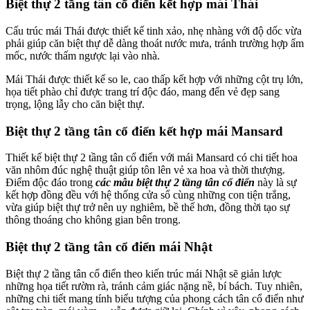
Biệt thự 2 tầng tân cổ điển kết hợp mái Thái
Cấu trúc mái Thái được thiết kế tinh xảo, nhẹ nhàng với độ dốc vừa
phải giúp căn biệt thự dễ dàng thoát nước mưa, tránh trường hợp ẩm
mốc, nước thấm ngược lại vào nhà.
Mái Thái được thiết kế so le, cao thấp kết hợp với những cột trụ lớn,
họa tiết phào chỉ được trang trí độc đáo, mang đến vẻ đẹp sang
trọng, lộng lẫy cho căn biệt thự.
Biệt thự 2 tầng tân cổ điển kết hợp mái Mansard
Thiết kế biệt thự 2 tầng tân cổ điển với mái Mansard có chi tiết hoa
văn nhôm đúc nghệ thuật giúp tôn lên vẻ xa hoa và thời thượng.
Điểm độc đáo trong
các mẫu biệt thự 2 tầng tân cổ điển
này là sự
kết hợp đồng đều với hệ thống cửa sổ cùng những con tiện trắng,
vừa giúp biệt thự trở nên uy nghiêm, bề thế hơn, đồng thời tạo sự
thông thoáng cho không gian bên trong.
Biệt thự 2 tầng tân cổ điển mái Nhật
Biệt thự 2 tầng tân cổ điển theo kiến trúc mái Nhật sẽ giản lược
những họa tiết rườm rà, tránh cảm giác nặng nề, bí bách. Tuy nhiên,
những chi tiết mang tính biểu tượng của phong cách tân cổ điển như