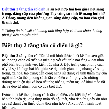
Biệt thự 2 tầng tân cổ điển
là sự kết hợp hài hòa giữa nét sang
trọng, đẳng cấp của phương Tây cùng sự tinh tế mang hơi thở
Á Đông, mang đến không gian sống đẳng cấp, xa hoa cho giới
thành đạt.
* Thông tin bài viết chỉ mang tính tổng hợp và tham khảo, không
phải ý kiến chuyên gia!
Biệt thự 2 tầng tân cổ điển là gì?
Biệt thự 2 tầng tân cổ điển
là mô hình được thiết kế đan xen giữa
hai phong cách cổ điển và hiện đại với cấu trúc hai tầng - loại hình
phổ biến trong lĩnh vực kiến trúc nhà ở. Đặc trưng của phong cách
này là sự kết hợp hài hòa giữa vẻ đẹp tinh giản, nhẹ nhàng và sang
trọng, xa hoa, tập trung đến công năng sử dụng và tính thẩm mỹ của
ngôi nhà. Cụ thể, phong cách tân cổ điển chú trọng vào những
đường nét hiện đại và họa tiết nhẹ nhàng, mềm mại để khai thác tối
đa vẻ đẹp tự nhiên vốn có của biệt thự.
Được thiết kế theo phong cách tân cổ điển, căn biệt thự vẫn đảm
bảo tính hiện đại qua từng món đồ nội thất, vừa đáp ứng đầy đủ nhu
cầu sử dụng cần thiết, đồng thời phù hợp với xu hướng sinh hoạt
hiện nay.