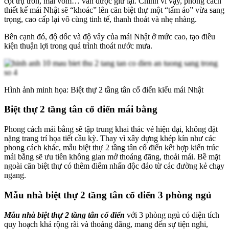
cột trụ tròn, mái vòm… vẫn được giữ lại. Chính vì vậy, phong cách
thiết kế mái Nhật sẽ “khoác” lên căn biệt thự một “tấm áo” vừa sang
trọng, cao cấp lại vô cùng tinh tế, thanh thoát và nhẹ nhàng.
Bên cạnh đó, độ dốc và độ vây của mái Nhật ở mức cao, tạo điều
kiện thuận lợi trong quá trình thoát nước mưa.
Hình ảnh minh họa: Biệt thự 2 tầng tân cổ điển kiểu mái Nhật
Biệt thự 2 tầng tân cổ điển mái bằng
Phong cách mái bằng sẽ tập trung khai thác vẻ hiện đại, không đặt
nặng trang trí họa tiết cầu kỳ. Thay vì xây dựng khép kín như các
phong cách khác, mẫu biệt thự 2 tầng tân cổ điển kết hợp kiến trúc
mái bằng sẽ ưu tiên không gian mở thoáng đãng, thoải mái. Bề mặt
ngoài căn biệt thự có thêm điểm nhấn độc đáo từ các đường kẻ chạy
ngang.
Mẫu nhà biệt thự 2 tầng tân cổ điển 3 phòng ngủ
Mẫu nhà biệt thự 2 tầng tân cổ điển
với 3 phòng ngủ có diện tích
quy hoạch khá rộng rãi và thoáng đãng, mang đến sự tiện nghi,