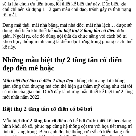
sẽ là lựa chọn ưu tiên trong lối thiết kế biệt thự này. Đặc biệt, gia
chủ chỉ nên sử dụng 1 - 2 gam màu chủ đạo, tránh gây ra tình trạng
rối mắt.
Dạng mái thái, mái nhà bằng, mái nhà dốc, mái nhà lệch… được sử
dụng phổ biến khi thiết kế
mẫu biệt thự 2 tầng tân cổ điển
đơn
giản. Ngoài ra, các đồ dùng nội thất đa chức năng với cách bố trí
khoa học, thông minh cũng là điểm đặc trưng trong phong cách thiết
kế này.
Những mẫu biệt thự 2 tầng tân cổ điển
đẹp đến mê hoặc
Mẫu biệt thự tân cổ điển 2 tầng đẹp
không chỉ mang lại không
gian sống thời thượng mà còn thể hiện gu thẩm mỹ cũng như cái tôi
cá nhân của gia chủ. Dưới đây là những mẫu thiết kế biệt thự 2 tầng
mới nhất năm 2022.
Biệt thự 2 tầng tân cổ điển có bể bơi
Mẫu
biệt thự 2 tầng tân cổ điển
có bể bơi được thiết kế theo dạng
hình khối đồ sộ, phức tạp cùng hệ thống cột trụ với họa tiết trang trí
tinh tế, sang trọng. Bên cạnh đó, hệ thống cửa sổ có kiểu dáng uốn