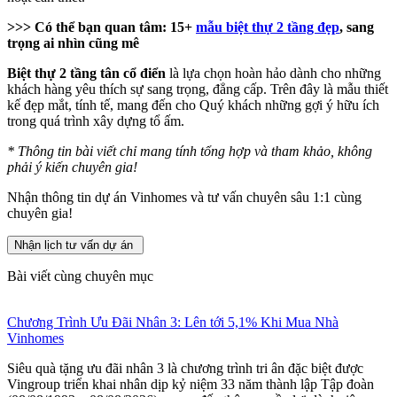
>>> Có thể bạn quan tâm:
15+
mẫu biệt thự 2 tầng đẹp
, sang
trọng ai nhìn cũng mê
Biệt thự 2 tầng tân cổ điển
là lựa chọn hoàn hảo dành cho những
khách hàng yêu thích sự sang trọng, đẳng cấp. Trên đây là mẫu thiết
kế đẹp mắt, tính tế, mang đến cho Quý khách những gợi ý hữu ích
trong quá trình xây dựng tổ ấm.
* Thông tin bài viết chỉ mang tính tổng hợp và tham khảo, không
phải ý kiến chuyên gia!
Nhận thông tin dự án Vinhomes và tư vấn chuyên sâu 1:1 cùng
chuyên gia!
Nhận lịch tư vấn dự án
Bài viết cùng chuyên mục
Chương Trình Ưu Đãi Nhân 3: Lên tới 5,1% Khi Mua Nhà
Vinhomes
Siêu quà tặng ưu đãi nhân 3 là chương trình tri ân đặc biệt được
Vingroup triển khai nhân dịp kỷ niệm 33 năm thành lập Tập đoàn