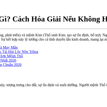
ì? Cách Hóa Giải Nếu Không 
, phát triển) và mệnh Kim (Thổ sinh Kim, tạo sự ổn định, bổ trợ). N
Sự kết hợp này lý tưởng cho cả tình duyên lẫn kinh doanh, mang lại ma
Và May Mắn
 Tài Hút Lộc Nên Trồng
 Hợp Mệnh Thổ
 Nhất 2026
g Chuẩn 2026
, tượng trưng cho đất, sự ổn định và nuôi dưỡng. Người mệnh Thổ thườ