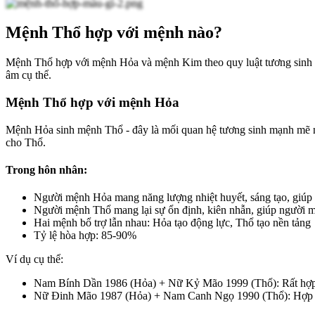
Mệnh Thổ hợp với mệnh nào?
Mệnh Thổ hợp với mệnh Hỏa và mệnh Kim theo quy luật tương sinh t
âm cụ thể.
Mệnh Thổ hợp với mệnh Hỏa
Mệnh Hỏa sinh mệnh Thổ - đây là mối quan hệ tương sinh mạnh mẽ nh
cho Thổ.
Trong hôn nhân:
Người mệnh Hỏa mang năng lượng nhiệt huyết, sáng tạo, giúp 
Người mệnh Thổ mang lại sự ổn định, kiên nhẫn, giúp người
Hai mệnh bổ trợ lẫn nhau: Hỏa tạo động lực, Thổ tạo nền tảng
Tỷ lệ hòa hợp: 85-90%
Ví dụ cụ thể:
Nam Bính Dần 1986 (Hỏa) + Nữ Kỷ Mão 1999 (Thổ): Rất hợ
Nữ Đinh Mão 1987 (Hỏa) + Nam Canh Ngọ 1990 (Thổ): Hợp 