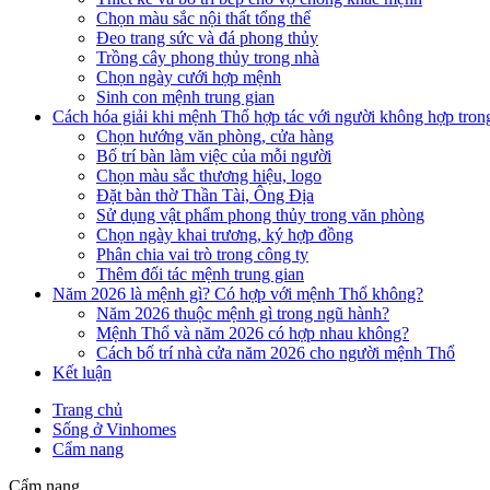
Chọn màu sắc nội thất tổng thể
Đeo trang sức và đá phong thủy
Trồng cây phong thủy trong nhà
Chọn ngày cưới hợp mệnh
Sinh con mệnh trung gian
Cách hóa giải khi mệnh Thổ hợp tác với người không hợp t
Chọn hướng văn phòng, cửa hàng
Bố trí bàn làm việc của mỗi người
Chọn màu sắc thương hiệu, logo
Đặt bàn thờ Thần Tài, Ông Địa
Sử dụng vật phẩm phong thủy trong văn phòng
Chọn ngày khai trương, ký hợp đồng
Phân chia vai trò trong công ty
Thêm đối tác mệnh trung gian
Năm 2026 là mệnh gì? Có hợp với mệnh Thổ không?
Năm 2026 thuộc mệnh gì trong ngũ hành?
Mệnh Thổ và năm 2026 có hợp nhau không?
Cách bố trí nhà cửa năm 2026 cho người mệnh Thổ
Kết luận
Trang chủ
Sống ở Vinhomes
Cẩm nang
Cẩm nang