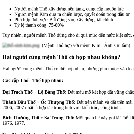
Người mệnh Thổ xây dựng nền tảng, cung cấp nguồn lực
Người mệnh Kim đưa ra chiến lược, quyết đoán trong đầu tư
Phù hợp lĩnh vực: Bất động sản, xây dựng, tài chính
Tỷ lệ thành công: 75-80%
Tuy nhiên, người mệnh Thổ đừng cho đi quá mức đến mức kiệt sức, 
(Mệnh Thổ hợp với mệnh Kim - Ảnh sưu tầm)
Hai người cùng mệnh Thổ có hợp nhau không?
Hai người cùng mệnh Thổ có thể hợp nhau, nhưng phụ thuộc vào loại 
Các cặp Thổ - Thổ hợp nhau:
Đại Trạch Thổ + Lộ Bàng Thổ:
Đất màu mỡ kết hợp đất vững chắc,
Thành Đầu Thổ + Ốc Thượng Thổ:
Đất trên thành và đất trên mái
2006, 2007 nhất là hợp tác trong lĩnh vực kiến trúc, công trình.
Bích Thượng Thổ + Sa Trung Thổ:
Mối quan hệ này gọi là
Thổ ki
1976, 1977.