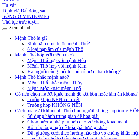
Tư vấn
Định giá Bất động sản
SỐNG Ở VINHOMES
Thủ tục trực tuyến
Xem nhanh
Mệnh Thổ là gì?
Sinh năm nào thuộc mệnh Thổ?
6 loại nạp âm của mệnh Thổ
Mệnh Thổ hợp với mệnh nào?
Mệnh Thổ hợp với mệnh Hỏa
Mệnh Thổ hợp với mệnh Kim
Hai người cùng mệnh Thổ có hợp nhau không?
Mệnh Thổ khắc mệnh nào?
Mệnh Thổ khắc mệnh Thủy
Mệnh Mộc khắc mệnh Thổ
Có nên chọn người khắc mệnh để kết hôn hoặc làm ăn không?
Trường hợp NÊN xem xét:
Trường hợp KHÔNG NÊN:
Cách hóa giải khi mệnh Thổ chọn người không hợp trong 
Sử dụng hành trung gian để hóa giải
Chọn hướng nhà phù hợp cho vợ chồng khác mệnh
Bố trí phòng ngủ để hóa giải tương khắc
Đặt giường cưới theo hướng nào cho vợ chồng khắc mệ
Thiết kế và bố trí bếp cho vợ chồng khắc mệnh