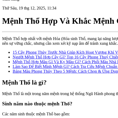
Thứ Sáu, 19 thg 12, 2025, 11:34
Mệnh Thổ Hợp Và Khắc Mệnh G
Mệnh Thổ hợp nhất với mệnh Hỏa (Hỏa sinh Thổ, mang lại năng lượng
nên sự vững chắc, nhưng cần xem xét kỹ nạp âm để tránh xung khắc. 
15 Cây Phong Thủy Trước Nhà Giúp Kích Hoạt Vượng Khí 
Người Mệnh Thổ Hợp Cây Gì? Top 16 Cây Phong Thuỷ Chiêu
Mệnh Thổ Hợp Màu Gì Và Kỵ Màu Gì? Cách Phối Màu Nhà
Làm Sao Để Biết Mình Mệnh Gì? Cách Tra Cứu Mệnh Chuẩn
Bảng Màu Phong Thủy Theo 5 Mệnh: Cách Chọn & Ứng Dụn
Mệnh Thổ là gì?
Mệnh Thổ là một trong năm mệnh trong hệ thống Ngũ Hành phong thủy
Sinh năm nào thuộc mệnh Thổ?
Các năm sinh thuộc mệnh Thổ bao gồm: