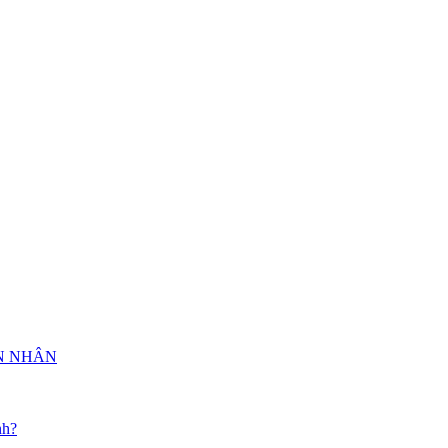
HÔN NHÂN
nh?