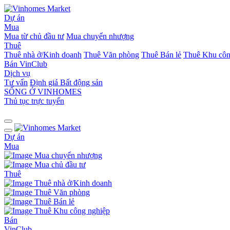
Dự án
Mua
Mua từ chủ đầu tư
Mua chuyển nhượng
Thuê
Thuê nhà ở/Kinh doanh
Thuê Văn phòng
Thuê Bán lẻ
Thuê Khu côn
Bán
VinClub
Dịch vụ
Tư vấn
Định giá Bất động sản
SỐNG Ở VINHOMES
Thủ tục trực tuyến
Dự án
Mua
Mua chuyển nhượng
Mua chủ đầu tư
Thuê
Thuê nhà ở/Kinh doanh
Thuê Văn phòng
Thuê Bán lẻ
Thuê Khu công nghiệp
Bán
VinClub