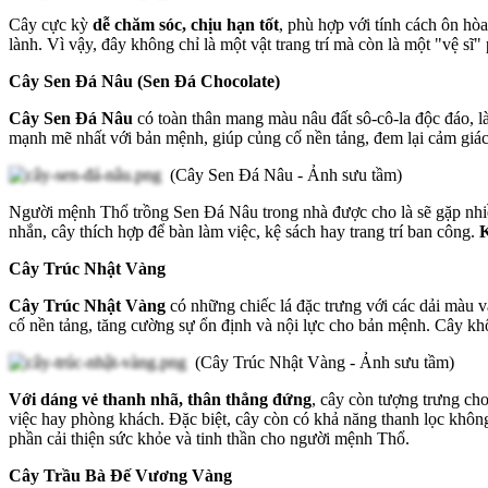
Cây cực kỳ
dễ chăm sóc, chịu hạn tốt
, phù hợp với tính cách ôn h
lành. Vì vậy, đây không chỉ là một vật trang trí mà còn là một "vệ sĩ
Cây Sen Đá Nâu (Sen Đá Chocolate)
Cây Sen Đá Nâu
có toàn thân mang màu nâu đất sô-cô-la độc đáo, 
mạnh mẽ nhất với bản mệnh, giúp củng cố nền tảng, đem lại cảm giác 
(Cây Sen Đá Nâu - Ảnh sưu tầm)
Người mệnh Thổ trồng Sen Đá Nâu trong nhà được cho là sẽ gặp nhiều
nhắn, cây thích hợp để bàn làm việc, kệ sách hay trang trí ban công.
K
Cây Trúc Nhật Vàng
Cây Trúc Nhật Vàng
có những chiếc lá đặc trưng với các dải màu 
cố nền tảng, tăng cường sự ổn định và nội lực cho bản mệnh. Cây khô
(Cây Trúc Nhật Vàng - Ảnh sưu tầm)
Với dáng vẻ thanh nhã, thân thẳng đứng
, cây còn tượng trưng cho
việc hay phòng khách. Đặc biệt, cây còn có khả năng thanh lọc không
phần cải thiện sức khỏe và tinh thần cho người mệnh Thổ.
Cây Trầu Bà Đế Vương Vàng