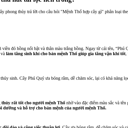
 cây phong thủy trả lời cho câu hỏi "Mệnh Thổ hợp cây gì" phân loại
i viền đỏ hồng nổi bật và thân màu trắng hồng. Ngay từ cái tên, “Phú 
ợ và
làm tăng sinh khí cho bản mệnh Thổ giúp gia tăng vận khí tốt
,
g thủy sinh. Cây Phú Quý ưa bóng râm, dễ chăm sóc, lại có khả năng lọc
g thủy rất tốt cho người mệnh Thổ
nhờ vào đặc điểm màu sắc và tên 
i dưỡng và hỗ trợ cho bản mệnh của người mệnh Thổ.
c dồi dào và công việc thuận lợi.
Cây ưa bóng râm, dễ chăm sóc và có 