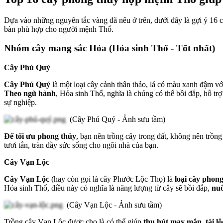
Dựa vào những nguyên tắc vàng đã nêu ở trên, dưới đây là gợi ý 16
bàn phù hợp cho người mệnh Thổ.
Nhóm cây mang sắc Hỏa (Hỏa sinh Thổ - Tốt nhất)
Cây Phú Quý
Cây Phú Quý
là một loại cây cảnh thân thảo, lá có màu xanh đậm vớ
Theo ngũ hành
, Hỏa sinh Thổ, nghĩa là chúng có thể bồi đắp, hỗ tr
sự nghiệp.
(Cây Phú Quý - Ảnh sưu tầm)
Để tối ưu phong thủy
, bạn nên trồng cây trong đất, không nên trồn
tươi tắn, tràn đầy sức sống cho ngôi nhà của bạn.
Cây Vạn Lộc
Cây Vạn Lộc
(hay còn gọi là cây Phước Lộc Thọ) là
loại cây phon
Hỏa sinh Thổ, điều này có nghĩa là năng lượng từ cây sẽ bồi đắp,
nuô
(Cây Vạn Lộc - Ảnh sưu tầm)
Trồng cây Vạn Lộc được cho là có thể giúp
thu hút may mắn, tài lộ