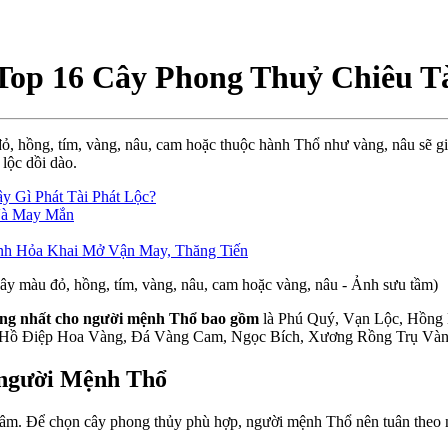
op 16 Cây Phong Thuỷ Chiêu Tà
ỏ, hồng, tím, vàng, nâu, cam hoặc thuộc hành Thổ như vàng, nâu sẽ 
lộc dồi dào.
 Gì Phát Tài Phát Lộc?
Và May Mắn
h Hỏa Khai Mở Vận May, Thăng Tiến
y màu đỏ, hồng, tím, vàng, nâu, cam hoặc vàng, nâu - Ảnh sưu tầm)
tưởng nhất cho người mệnh Thổ bao gồm
là Phú Quý, Vạn Lộc, Hồng
n Hồ Điệp Hoa Vàng, Đá Vàng Cam, Ngọc Bích, Xương Rồng Trụ Và
o người Mệnh Thổ
g tâm. Để chọn cây phong thủy phù hợp, người mệnh Thổ nên tuân theo