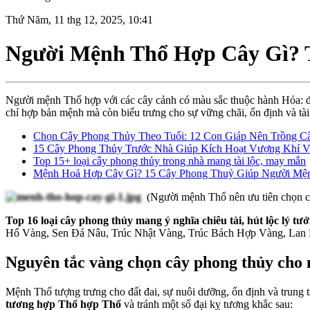
Thứ Năm, 11 thg 12, 2025, 10:41
Người Mệnh Thổ Hợp Cây Gì? T
Người mệnh Thổ hợp với các cây cảnh có màu sắc thuộc hành Hỏa: đ
chỉ hợp bản mệnh mà còn biểu trưng cho sự vững chãi, ổn định và tài 
Chọn Cây Phong Thủy Theo Tuổi: 12 Con Giáp Nên Trồng Cây
15 Cây Phong Thủy Trước Nhà Giúp Kích Hoạt Vượng Khí 
Top 15+ loại cây phong thủy trong nhà mang tài lộc, may mắn
Mệnh Hoả Hợp Cây Gì? 15 Cây Phong Thuỷ Giúp Người Mện
(Người mệnh Thổ nên ưu tiên chọn câ
Top 16 loại cây phong thủy mang ý nghĩa chiêu tài, hút lộc lý 
Hổ Vàng, Sen Đá Nâu, Trúc Nhật Vàng, Trúc Bách Hợp Vàng, La
Nguyên tắc vàng chọn cây phong thủy ch
Mệnh Thổ tượng trưng cho đất đai, sự nuôi dưỡng, ổn định và trun
tương hợp Thổ hợp Thổ
và tránh một số đại kỵ tương khắc sau: