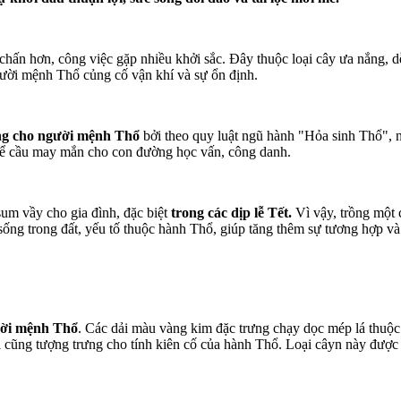
chấn hơn, công việc gặp nhiều khởi sắc. Đây thuộc loại cây ưa nắng, 
người mệnh Thổ củng cố vận khí và sự ổn định.
ởng cho người mệnh Thổ
bởi theo quy luật ngũ hành "Hỏa sinh Thổ", n
 để cầu may mắn cho con đường học vấn, công danh.
um vầy cho gia đình, đặc biệt
trong các dịp lễ Tết.
Vì vậy, trồng một
sống trong đất, yếu tố thuộc hành Thổ, giúp tăng thêm sự tương hợp và
ười mệnh Thổ
. Các dải màu vàng kim đặc trưng chạy dọc mép lá thuộc
i cũng tượng trưng cho tính kiên cố của hành Thổ. Loại câyn này được