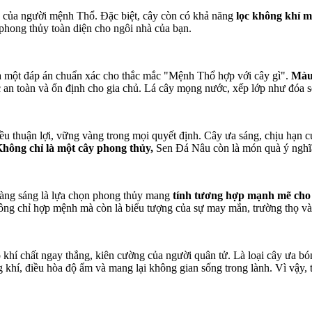
òa của người mệnh Thổ. Đặc biệt, cây còn có khả năng
lọc không khí 
" phong thủy toàn diện cho ngôi nhà của bạn.
là một đáp án chuẩn xác cho thắc mắc "Mệnh Thổ hợp với cây gì".
Màu 
an toàn và ổn định cho gia chủ. Lá cây mọng nước, xếp lớp như đóa se
 thuận lợi, vững vàng trong mọi quyết định. Cây ưa sáng, chịu hạn cực
hông chỉ là một cây phong thủy,
Sen Đá Nâu còn là món quà ý nghĩa,
vàng sáng là lựa chọn phong thủy mang
tính tương hợp mạnh mẽ cho
ng chỉ hợp mệnh mà còn là biểu tượng của sự may mắn, trường thọ và g
 khí chất ngay thẳng, kiên cường của người quân tử. Là loại cây ưa bó
 khí, điều hòa độ ẩm và mang lại không gian sống trong lành. Vì vậy,