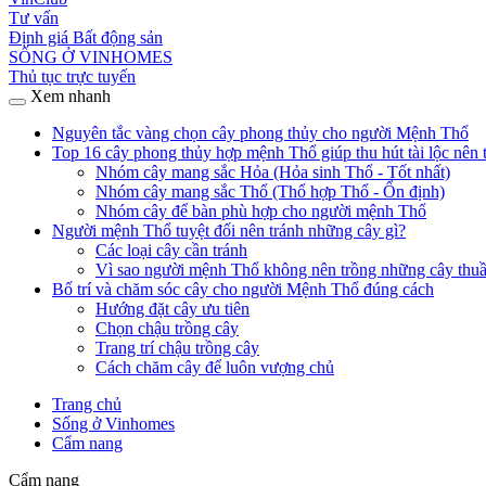
Tư vấn
Định giá Bất động sản
SỐNG Ở VINHOMES
Thủ tục trực tuyến
Xem nhanh
Nguyên tắc vàng chọn cây phong thủy cho người Mệnh Thổ
Top 16 cây phong thủy hợp mệnh Thổ giúp thu hút tài lộc nên 
Nhóm cây mang sắc Hỏa (Hỏa sinh Thổ - Tốt nhất)
Nhóm cây mang sắc Thổ (Thổ hợp Thổ - Ổn định)
Nhóm cây để bàn phù hợp cho người mệnh Thổ
Người mệnh Thổ tuyệt đối nên tránh những cây gì?
Các loại cây cần tránh
Vì sao người mệnh Thổ không nên trồng những cây thu
Bố trí và chăm sóc cây cho người Mệnh Thổ đúng cách
Hướng đặt cây ưu tiên
Chọn chậu trồng cây
Trang trí chậu trồng cây
Cách chăm cây để luôn vượng chủ
Trang chủ
Sống ở Vinhomes
Cẩm nang
Cẩm nang