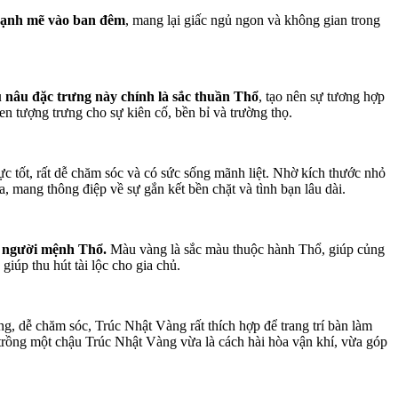
mạnh mẽ vào ban đêm
, mang lại giấc ngủ ngon và không gian trong
nâu đặc trưng này chính là sắc thuần Thổ
, tạo nên sự tương hợp
n tượng trưng cho sự kiên cố, bền bỉ và trường thọ.
 tốt, rất dễ chăm sóc và có sức sống mãnh liệt. Nhờ kích thước nhỏ
 mang thông điệp về sự gắn kết bền chặt và tình bạn lâu dài.
 người mệnh Thổ.
Màu vàng là sắc màu thuộc hành Thổ, giúp củng
iúp thu hút tài lộc cho gia chủ.
ng, dễ chăm sóc, Trúc Nhật Vàng rất thích hợp để trang trí bàn làm
 trồng một chậu Trúc Nhật Vàng vừa là cách hài hòa vận khí, vừa góp