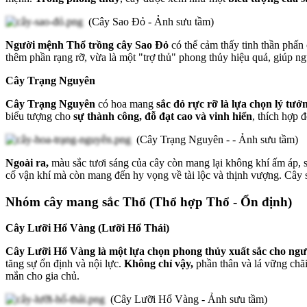
(Cây Sao Đỏ - Ảnh sưu tầm)
Người mệnh Thổ trồng cây Sao Đỏ
có thể cảm thấy tinh thần phấn 
thêm phần rạng rỡ, vừa là một "trợ thủ" phong thủy hiệu quả, giúp 
Cây Trạng Nguyên
Cây Trạng Nguyên
có hoa mang
sắc đỏ rực rỡ là lựa chọn lý tư
biểu tượng cho
sự thành công, đỗ đạt cao và vinh hiển
, thích hợp
(Cây Trạng Nguyên - - Ảnh sưu tầm)
Ngoài ra,
màu sắc tươi sáng của cây còn mang lại không khí ấm áp, s
cố vận khí mà còn mang đến hy vọng về tài lộc và thịnh vượng. Cây 
Nhóm cây mang sắc Thổ (Thổ hợp Thổ - Ổn định)
Cây Lưỡi Hổ Vàng (Lưỡi Hổ Thái)
Cây Lưỡi Hổ Vàng là một lựa chọn phong thủy xuất sắc cho ng
tăng sự ổn định và nội lực.
Không chỉ vậy,
phần thân và lá vững chã
mắn cho gia chủ.
(Cây Lưỡi Hổ Vàng - Ảnh sưu tầm)