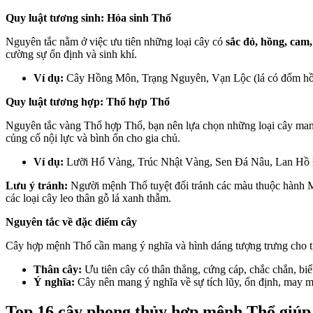
Quy luật tương sinh: Hỏa sinh Thổ
Nguyên tắc nằm ở việc ưu tiên những loại cây có
sắc đỏ, hồng, cam,
cường sự ổn định và sinh khí.
Ví dụ:
Cây Hồng Môn, Trạng Nguyên, Vạn Lộc (lá có đốm h
Quy luật tương hợp: Thổ hợp Thổ
Nguyên tắc vàng Thổ hợp Thổ, bạn nên lựa chọn những loại cây m
củng cố nội lực và bình ổn cho gia chủ.
Ví dụ:
Lưỡi Hổ Vàng, Trúc Nhật Vàng, Sen Đá Nâu, Lan Hồ
Lưu ý tránh:
Người mệnh Thổ tuyệt đối tránh các màu thuộc hành M
các loại cây leo thân gỗ lá xanh thẫm.
Nguyên tắc về đặc điểm cây
Cây hợp mệnh Thổ cần mang ý nghĩa và hình dáng tượng trưng cho tín
Thân cây:
Ưu tiên cây có thân thẳng, cứng cáp, chắc chắn, biể
Ý nghĩa:
Cây nên mang ý nghĩa về sự tích lũy, ổn định, may mắ
Top 16 cây phong thủy hợp mệnh Thổ giúp t