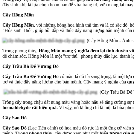
đầy sinh khí, là lựa chọn hoàn hảo để vừa trang trí, vừa mang lại ma
Cây Hồng Môn
Cây Hồng Môn
, với những bông hoa hình trái tim và lá có sắc đỏ, 
"Hỏa sinh Thổ", giúp bồi đắp và thúc đẩy năng lượng bản mệnh củ
(Cây Hồng Môn - Ảnh s
Trong phong thủy,
Hồng Môn mang ý nghĩa đem lại tình duyên v
dễ chăm sóc, Hồng Môn là một "trợ thủ" phong thủy đắc lực, thanh l
Cây Trầu Bà Đế Vương Đỏ
Cây Trầu Bà Đế Vương Đỏ
có màu lá đỏ tía sang trọng, là một l
trợ và thúc đẩy năng lượng cho bản mệnh. Cây mang ý nghĩa của
quy
(Cây Trầu Bà Đế 
Trồng cây trong chậu đất nung màu vàng hoặc nâu sẽ tăng cường sự t
formaldehyde rất hiệu quả.
Vì vậy, nó không chỉ là một lá bùa ph
Cây Sao Đỏ
Cây Sao Đỏ
(Lạc Tiên cảnh) có hoa màu đỏ rực là một ứng cử viên 
mệnh.
Trong phong thủy
, cây được xem như một
biểu tượng của s