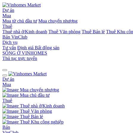
Dự án
Mua
Mua từ chủ đầu tư
Mua chuyển nhượng
Thuê
Thuê nhà ở/Kinh doanh
Thuê Văn phòng
Thuê Bán lẻ
Thuê Khu côn
Bán
VinClub
Dịch vụ
Tư vấn
Định giá Bất động sản
SỐNG Ở VINHOMES
Thủ tục trực tuyến
Dự án
Mua
Mua chuyển nhượng
Mua chủ đầu tư
Thuê
Thuê nhà ở/Kinh doanh
Thuê Văn phòng
Thuê Bán lẻ
Thuê Khu công nghiệp
Bán
VinClub