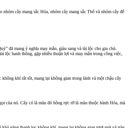
 theo nhóm cây mang sắc Hỏa, nhóm cây mang sắc Thổ và nhóm cây để
Quý” đã mang ý nghĩa may mắn, giàu sang và tài lộc cho gia chủ.
 tài lộc hanh thông, gặp nhiều thuận lợi và may mắn trong công việc,
 không khí rất tốt, mang lại không gian trong lành và một chậu cây
gọi của nó. Cây có lá màu đỏ hồng rực rỡ là màu thuộc hành Hỏa, mà
khả năng thanh lọc không khí, mang lại không gian tươi mát và tràn