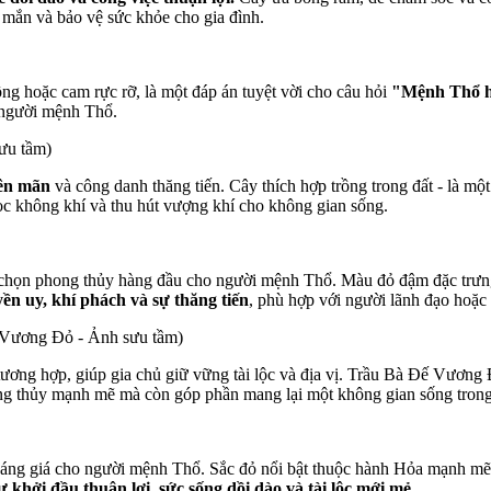
y mắn và bảo vệ sức khỏe cho gia đình.
hồng hoặc cam rực rỡ, là một đáp án tuyệt vời cho câu hỏi
"Mệnh Thổ h
a người mệnh Thổ.
ưu tầm)
iên mãn
và công danh thăng tiến. Cây thích hợp trồng trong đất - là m
ọc không khí và thu hút vượng khí cho không gian sống.
ựa chọn phong thủy hàng đầu cho người mệnh Thổ. Màu đỏ đậm đặc trưn
ền uy, khí phách và sự thăng tiến
, phù hợp với người lãnh đạo hoặc
Vương Đỏ - Ảnh sưu tầm)
ương hợp, giúp gia chủ giữ vững tài lộc và địa vị. Trầu Bà Đế Vương 
ong thủy mạnh mẽ mà còn góp phần mang lại một không gian sống tron
sáng giá cho người mệnh Thổ. Sắc đỏ nổi bật thuộc hành Hỏa mạnh mẽ, 
ự khởi đầu thuận lợi, sức sống dồi dào và tài lộc mới mẻ.