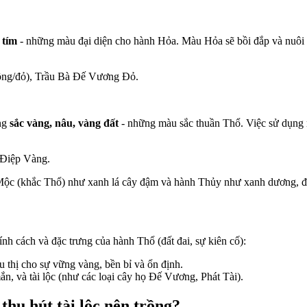
 tím
- những màu đại diện cho hành Hỏa. Màu Hỏa sẽ bồi đắp và nuôi 
ồng/đỏ), Trầu Bà Đế Vương Đỏ.
ang
sắc vàng, nâu, vàng đất
- những màu sắc thuần Thổ. Việc sử dụng 
 Điệp Vàng.
ộc (khắc Thổ) như xanh lá cây đậm và hành Thủy như xanh dương, đen
h cách và đặc trưng của hành Thổ (đất đai, sự kiên cố):
u thị cho sự vững vàng, bền bỉ và ổn định.
n, và tài lộc (như các loại cây họ Đế Vương, Phát Tài).
hu hút tài lộc nên trồng?