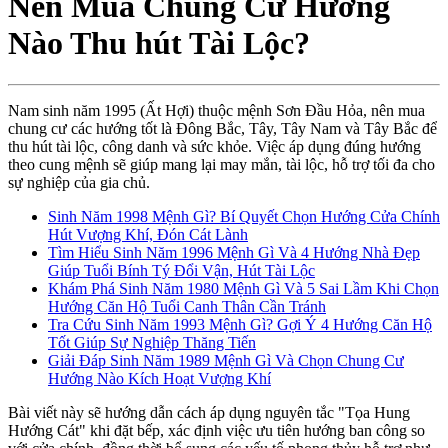
Nên Mua Chung Cư Hướng
Nào Thu hút Tài Lộc?
Nam sinh năm 1995 (Ất Hợi) thuộc mệnh Sơn Đầu Hỏa, nên mua
chung cư các hướng tốt là Đông Bắc, Tây, Tây Nam và Tây Bắc để
thu hút tài lộc, công danh và sức khỏe. Việc áp dụng đúng hướng
theo cung mệnh sẽ giúp mang lại may mắn, tài lộc, hỗ trợ tối đa cho
sự nghiệp của gia chủ.
Sinh Năm 1998 Mệnh Gì? Bí Quyết Chọn Hướng Cửa Chính
Hút Vượng Khí, Đón Cát Lành
Tìm Hiểu Sinh Năm 1996 Mệnh Gì Và 4 Hướng Nhà Đẹp
Giúp Tuổi Bính Tý Đổi Vận, Hút Tài Lộc
Khám Phá Sinh Năm 1980 Mệnh Gì Và 5 Sai Lầm Khi Chọn
Hướng Căn Hộ Tuổi Canh Thân Cần Tránh
Tra Cứu Sinh Năm 1993 Mệnh Gì? Gợi Ý 4 Hướng Căn Hộ
Tốt Giúp Sự Nghiệp Thăng Tiến
Giải Đáp Sinh Năm 1989 Mệnh Gì Và Chọn Chung Cư
Hướng Nào Kích Hoạt Vượng Khí
Bài viết này sẽ hướng dẫn cách áp dụng nguyên tắc "Tọa Hung
Hướng Cát" khi đặt bếp, xác định việc ưu tiên hướng ban công so