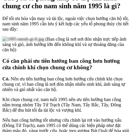
chung cư cho nam sinh năm 1995 là gì?
Để tối ưu hóa vận may và tài lộc, ngoài việc chọn hướng căn hộ tốt,
nam sinh năm 1995 cần lưu ý kết hợp các yếu tố phong thủy chi tiết
sau đây:
(Ban công là nơi nơi đón nhận trực tiếp ánh
sáng và gió, ảnh hưởng lớn đến không khí và sự thoáng đãng của
căn hộ)
Có cần phải ưu tiên hướng ban công hơn hướng
cửa chính khi chọn chung cư không?
Có.
Nên ưu tiên hướng ban công hơn hướng cửa chính khi chọn
chung cư, vì ban công là nơi đón nhận nhiều sinh khí, ánh sáng tự
nhiên và gió nhất vào căn hộ.
Khi chọn chung cư, nam tuổi 1995 nên ưu tiên hướng ban công
nằm trong nhóm Tây Tứ Trạch (Tây Nam, Tây Bắc, Tây, Đông
Bắc) để thu hút tối đa tài lộc và vượng khí.
Nếu ban công hướng tốt nhưng cửa chính lại rơi vào hướng xấu
(Đông Tứ Trạch), nam 1995 có thể dùng các biện pháp như đặt
thảm màu đỏ, vàng trước cửa, hoặc treo gương Bát Quái để hóa giải