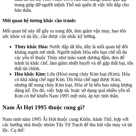
trung giúp đỡ người mệnh Thổ mà quên đi việc bồi đắp cho
bản thân.
Mối quan hệ tương khắc cần tránh:
Mối quan hệ này dễ gây ra xung đột, làm giảm vận may, hao tổn
sức khỏe và tài lộc, cần được cân nhắc kỹ lưỡng.
Thủy khắc Hỏa:
Nước dập tắt lửa, đây là mối quan hệ đối
kháng mạnh mẽ nhất. Người mệnh Hỏa nên hạn chế tối đa
các yếu tố thuộc Thủy như màu xanh dương đậm, đen để
tránh bị khắc chế, làm giảm nhiệt huyết và dễ gặp thất bại, tổn
thất tài chính.
Hỏa khắc Kim:
Lửa (Hỏa) nung chảy Kim loại (Kim), Hỏa
có khả năng chế ngự Kim. Dù Hỏa chế ngự được Kim,
nhưng để nung chảy Kim loại, Hỏa sẽ bị tiêu hao năng lượng
đáng kể. Do đó, việc hợp tác hoặc sử dụng quá nhiều yếu tố
Kim có thể khiến Nam 1995 mệt mỏi, áp lực tinh thần.
Nam Ất Hợi 1995 thuộc cung gì?
Nam sinh năm 1995 Ất Hợi thuộc cung Khôn, hành Thổ, hợp với
các hướng nhà thuộc nhóm Tây Tứ Trạch để thu hút vận may và tài
lộc. Cụ thể: