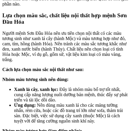
phần nào.
Lựa chọn màu sắc, chất liệu nội thất hợp mệnh Sơn
Đầu Hỏa
Người mệnh Sơn Đầu Hỏa nên ưu tiên chọn nội thất có các màu
tương sinh như xanh lá cây (hành Mộc) và màu tương hợp như đỏ,
cam, tím, hồng (hành Hỏa). Nên tránh các màu sắc tương khắc như
đen, xanh nước biển (hành Thủy). Chất liệu nên chọn loại có tính
Hỏa hoặc Mộc, ví dụ gỗ, gốm sứ, vật liệu kim loại có màu vàng,
trắng.
Cách lựa chọn màu sắc nội thất như sau:
Nhóm màu tương sinh nên dùng:
Xanh lá cây, xanh lục:
Đây là nhóm màu bổ trợ tốt nhất,
cung cấp năng lượng nuôi dưỡng bản mệnh, thúc đẩy sự phát
triển và tài lộc dồi dào.
Ứng dụng:
Nên dùng màu xanh lá cho các mảng tường
nhấn, rèm cửa, hoặc các đồ trang trí lớn như sofa, thảm trải
sàn. Đặc biệt, việc sử dụng cây xanh (thuộc Mộc) là cách
tuyệt vời để tăng cường nguồn sinh khí này.
Nhóm màu tương hợp (làm điểm nhấn):