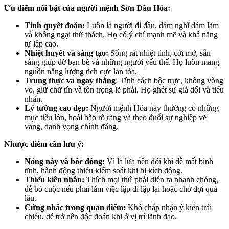
Ưu điểm nổi bật của người mệnh Sơn Đầu Hỏa:
Tính quyết đoán:
Luôn là người đi đầu, dám nghĩ dám làm
và không ngại thử thách. Họ có ý chí mạnh mẽ và khả năng
tự lập cao.
Nhiệt huyết và sáng tạo:
Sống rất nhiệt tình, cởi mở, sẵn
sàng giúp đỡ bạn bè và những người yếu thế. Họ luôn mang
nguồn năng lượng tích cực lan tỏa.
Trung thực và ngay thẳng
: Tính cách bộc trực, không vòng
vo, giữ chữ tín và tôn trọng lẽ phải. Họ ghét sự giả dối và tiểu
nhân.
Lý tưởng cao đẹp:
Người mệnh Hỏa này thường có những
mục tiêu lớn, hoài bão rõ ràng và theo đuổi sự nghiệp vẻ
vang, danh vọng chính đáng.
Nhược điểm cần lưu ý:
Nóng nảy và bốc đồng:
Vì là lửa nên đôi khi dễ mất bình
tĩnh, hành động thiếu kiểm soát khi bị kích động.
Thiếu kiên nhẫn:
Thích mọi thứ phải diễn ra nhanh chóng,
dễ bỏ cuộc nếu phải làm việc lặp đi lặp lại hoặc chờ đợi quá
lâu.
Cứng nhắc trong quan điểm:
Khó chấp nhận ý kiến trái
chiều, dễ trở nên độc đoán khi ở vị trí lãnh đạo.