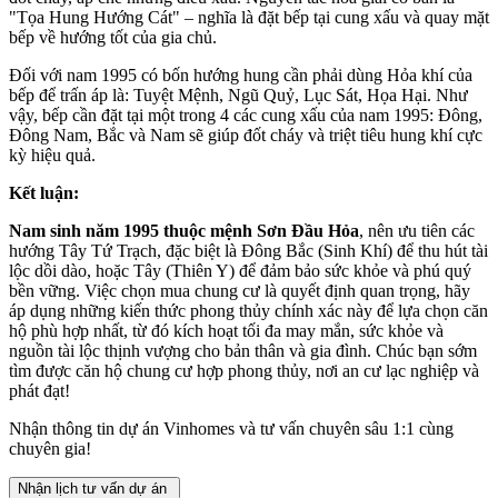
"Tọa Hung Hướng Cát" – nghĩa là đặt bếp tại cung xấu và quay mặt
bếp về hướng tốt của gia chủ.
Đối với nam 1995 có bốn hướng hung cần phải dùng Hỏa khí của
bếp để trấn áp là: Tuyệt Mệnh, Ngũ Quỷ, Lục Sát, Họa Hại. Như
vậy, bếp cần đặt tại một trong 4 các cung xấu của nam 1995: Đông,
Đông Nam, Bắc và Nam sẽ giúp đốt cháy và triệt tiêu hung khí cực
kỳ hiệu quả.
Kết luận:
Nam sinh năm 1995 thuộc mệnh Sơn Đầu Hỏa
, nên ưu tiên các
hướng Tây Tứ Trạch, đặc biệt là Đông Bắc (Sinh Khí) để thu hút tài
lộc dồi dào, hoặc Tây (Thiên Y) để đảm bảo sức khỏe và phú quý
bền vững. Việc chọn mua chung cư là quyết định quan trọng, hãy
áp dụng những kiến thức phong thủy chính xác này để lựa chọn căn
hộ phù hợp nhất, từ đó kích hoạt tối đa may mắn, sức khỏe và
nguồn tài lộc thịnh vượng cho bản thân và gia đình. Chúc bạn sớm
tìm được căn hộ chung cư hợp phong thủy, nơi an cư lạc nghiệp và
phát đạt!
Nhận thông tin dự án Vinhomes và tư vấn chuyên sâu 1:1 cùng
chuyên gia!
Nhận lịch tư vấn dự án