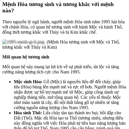
Mệnh Hỏa tương sinh và tương khắc với mệnh
nào?
Theo nguyên lý ngũ hành, người mệnh Hỏa sinh năm 1995 hài hòa
với chính Hỏa, có quan hệ tương sinh với hành Mộc và hành Thổ,
đồng thời tương khắc với Thủy và bị Kim khắc chế.
(Mệnh Hỏa tương sinh với Mộc và Thổ,
tương khắc với Thủy và Kim)
Mối quan hệ tương sinh
Mối quan hệ này mang lại lợi ích về sự phát triển, tài lộc và tăng
cường năng lượng tích cực cho Nam 1995.
Mộc sinh Hỏa:
Gỗ (Mộc) là nguyên liệu để đốt cháy, giúp
lửa (Hỏa) bùng lên mạnh mẽ và rực rỡ hơn. Người mệnh Hỏa
nhận được sự hỗ trợ mạnh mẽ từ Mộc, giúp công danh sự
nghiệp thăng tiến, mở rộng quan hệ. Các yếu tố thuộc Mộc
như màu xanh lá cây, đồ nội thất bằng gỗ tự nhiên sẽ tăng
cường nguồn năng lượng cho Nam 1995.
Hỏa sinh Thổ:
Lửa cháy tàn tạo thành tro bụi, bồi đắp cho
Đất (Thổ). Mặc dù Hỏa tạo ra Thổ (tương sinh), nhưng điều
này đồng nghĩa với việc Hỏa phải tự tiêu hao năng lượng bản
thân để hỗ trợ Thổ. Nam 1995 cần cân bằng, tránh quá tập