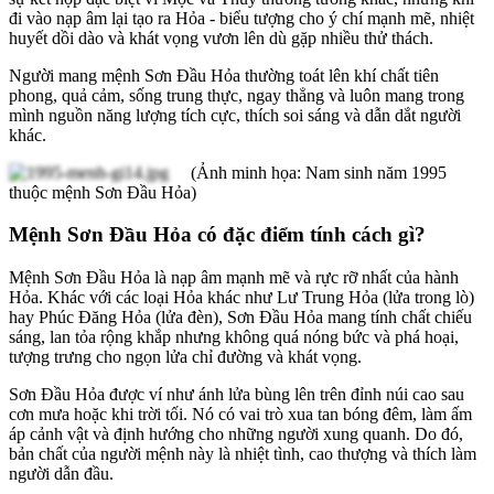
đi vào nạp âm lại tạo ra Hỏa - biểu tượng cho ý chí mạnh mẽ, nhiệt
huyết dồi dào và khát vọng vươn lên dù gặp nhiều thử thách.
Người mang mệnh Sơn Đầu Hỏa thường toát lên khí chất tiên
phong, quả cảm, sống trung thực, ngay thẳng và luôn mang trong
mình nguồn năng lượng tích cực, thích soi sáng và dẫn dắt người
khác.
(Ảnh minh họa: Nam sinh năm 1995
thuộc mệnh Sơn Đầu Hỏa)
Mệnh Sơn Đầu Hỏa có đặc điểm tính cách gì?
Mệnh Sơn Đầu Hỏa là nạp âm mạnh mẽ và rực rỡ nhất của hành
Hỏa. Khác với các loại Hỏa khác như Lư Trung Hỏa (lửa trong lò)
hay Phúc Đăng Hỏa (lửa đèn), Sơn Đầu Hỏa mang tính chất chiếu
sáng, lan tỏa rộng khắp nhưng không quá nóng bức và phá hoại,
tượng trưng cho ngọn lửa chỉ đường và khát vọng.
Sơn Đầu Hỏa được ví như ánh lửa bùng lên trên đỉnh núi cao sau
cơn mưa hoặc khi trời tối. Nó có vai trò xua tan bóng đêm, làm ấm
áp cảnh vật và định hướng cho những người xung quanh. Do đó,
bản chất của người mệnh này là nhiệt tình, cao thượng và thích làm
người dẫn đầu.