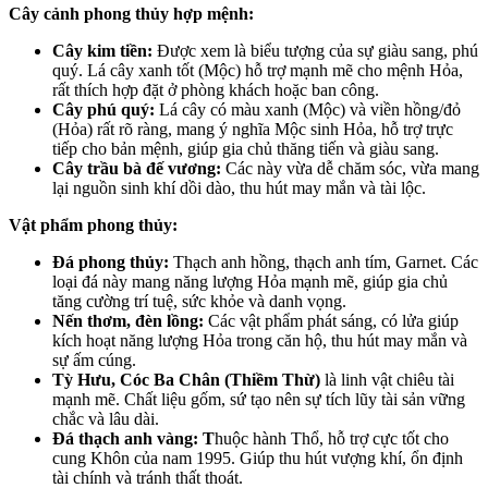
Cây cảnh phong thủy hợp mệnh:
Cây kim tiền:
Được xem là biểu tượng của sự giàu sang, phú
quý. Lá cây xanh tốt (Mộc) hỗ trợ mạnh mẽ cho mệnh Hỏa,
rất thích hợp đặt ở phòng khách hoặc ban công.
Cây phú quý:
Lá cây có màu xanh (Mộc) và viền hồng/đỏ
(Hỏa) rất rõ ràng, mang ý nghĩa Mộc sinh Hỏa, hỗ trợ trực
tiếp cho bản mệnh, giúp gia chủ thăng tiến và giàu sang.
Cây trầu bà đế vương:
Các này vừa dễ chăm sóc, vừa mang
lại nguồn sinh khí dồi dào, thu hút may mắn và tài lộc.
Vật phẩm phong thủy:
Đá phong thủy:
Thạch anh hồng, thạch anh tím, Garnet. Các
loại đá này mang năng lượng Hỏa mạnh mẽ, giúp gia chủ
tăng cường trí tuệ, sức khỏe và danh vọng.
Nến thơm, đèn lồng:
Các vật phẩm phát sáng, có lửa giúp
kích hoạt năng lượng Hỏa trong căn hộ, thu hút may mắn và
sự ấm cúng.
Tỳ Hưu, Cóc Ba Chân (Thiềm Thừ)
là linh vật chiêu tài
mạnh mẽ. Chất liệu gốm, sứ tạo nên sự tích lũy tài sản vững
chắc và lâu dài.
Đá thạch anh vàng: T
huộc hành Thổ, hỗ trợ cực tốt cho
cung Khôn của nam 1995. Giúp thu hút vượng khí, ổn định
tài chính và tránh thất thoát.