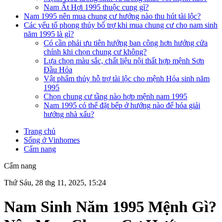
Nam Ất Hợi 1995 thuộc cung gì?
Nam 1995 nên mua chung cư hướng nào thu hút tài lộc?
Các yếu tố phong thủy bổ trợ khi mua chung cư cho nam sinh
năm 1995 là gì?
Có cần phải ưu tiên hướng ban công hơn hướng cửa
chính khi chọn chung cư không?
Lựa chọn màu sắc, chất liệu nội thất hợp mệnh Sơn
Đầu Hỏa
Vật phẩm thủy hỗ trợ tài lộc cho mệnh Hỏa sinh năm
1995
Chọn chung cư tầng nào hợp mệnh nam 1995
Nam 1995 có thể đặt bếp ở hướng nào để hóa giải
hướng nhà xấu?
Trang chủ
Sống ở Vinhomes
Cẩm nang
Cẩm nang
Thứ Sáu, 28 thg 11, 2025, 15:24
Nam Sinh Năm 1995 Mệnh Gì?