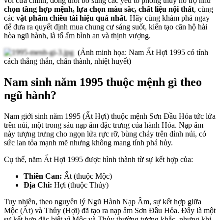
với cửa chính, đồng thời bổ sung các yếu tố phong thủy hỗ trợ như
chọn tầng hợp mệnh, lựa chọn màu sắc, chất liệu nội thất
, cùng
các
vật phẩm chiêu tài hiệu quả nhất
. Hãy cùng khám phá ngay
để đưa ra quyết định mua chung cư sáng suốt, kiến tạo căn hộ hài
hòa ngũ hành, là tổ ấm bình an và thịnh vượng.
(Ảnh minh họa: Nam Ất Hợi 1995 có tính
cách thẳng thắn, chân thành, nhiệt huyết)
Nam sinh năm 1995 thuộc mệnh gì theo
ngũ hành?
Nam giới sinh năm 1995 (Ất Hợi) thuộc mệnh Sơn Đầu Hỏa tức lửa
trên núi, một trong sáu nạp âm đặc trưng của hành Hỏa. Nạp âm
này tượng trưng cho ngọn lửa rực rỡ, bùng cháy trên đỉnh núi, có
sức lan tỏa mạnh mẽ nhưng không mang tính phá hủy.
Cụ thể, năm Ất Hợi 1995 được hình thành từ sự kết hợp của:
Thiên Can:
Ất (thuộc Mộc)
Địa Chi:
Hợi (thuộc Thủy)
Tuy nhiên, theo nguyên lý Ngũ Hành Nạp Âm, sự kết hợp giữa
Mộc (Ất) và Thủy (Hợi) đã tạo ra nạp âm Sơn Đầu Hỏa. Đây là một
sự kết hợp đặc biệt vì Mộc và Thủy thường tương khắc, nhưng khi