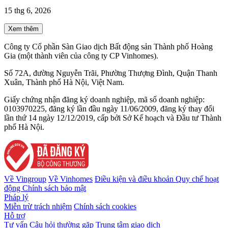
15 thg 6, 2026
Xem thêm
Công ty Cổ phần Sàn Giao dịch Bất động sản Thành phố Hoàng
Gia (một thành viên của công ty CP Vinhomes).
Số 72A, đường Nguyễn Trãi, Phường Thượng Đình, Quận Thanh
Xuân, Thành phố Hà Nội, Việt Nam.
Giấy chứng nhận đăng ký doanh nghiệp, mã số doanh nghiệp:
0103970225, đăng ký lần đầu ngày 11/06/2009, đăng ký thay đổi
lần thứ 14 ngày 12/12/2019, cấp bởi Sở Kế hoạch và Đầu tư Thành
phố Hà Nội.
Về Vingroup
Về Vinhomes
Điều kiện và điều khoản
Quy chế hoạt
động
Chính sách bảo mật
Pháp lý
Miễn trừ trách nhiệm
Chính sách cookies
Hỗ trợ
Tư vấn
Câu hỏi thường gặp
Trung tâm giao dịch