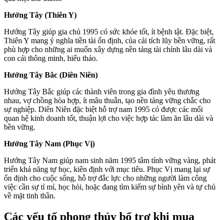
Hướng Tây (Thiên Y)
Hướng Tây giúp gia chủ 1995 có sức khỏe tốt, ít bệnh tật. Đặc biệt,
Thiên Y mang ý nghĩa tiền tài ổn định, của cải tích lũy bền vững, rất
phù hợp cho những ai muốn xây dựng nền tảng tài chính lâu dài và
con cái thông minh, hiếu thảo.
Hướng Tây Bắc (Diên Niên)
Hướng Tây Bắc giúp các thành viên trong gia đình yêu thương
nhau, vợ chồng hòa hợp, ít mâu thuẫn, tạo nền tảng vững chắc cho
sự nghiệp. Diên Niên đặc biệt hỗ trợ nam 1995 có được các mối
quan hệ kinh doanh tốt, thuận lợi cho việc hợp tác làm ăn lâu dài và
bền vững.
Hướng Tây Nam (Phục Vị)
Hướng Tây Nam giúp nam sinh năm 1995 tâm tính vững vàng, phát
triển khả năng tự học, kiên định với mục tiêu. Phục Vị mang lại sự
ổn định cho cuộc sống, hỗ trợ đắc lực cho những người làm công
việc cần sự tỉ mỉ, học hỏi, hoặc đang tìm kiếm sự bình yên và tự chủ
về mặt tinh thần.
Các yếu tố phong thủy bổ trợ khi mua