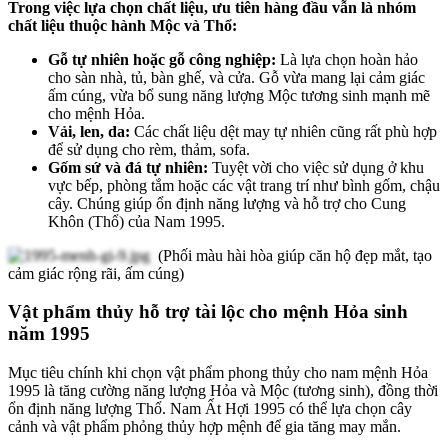
Trong việc lựa chọn chất liệu, ưu tiên hàng đầu vẫn là nhóm
chất liệu thuộc hành Mộc và Thổ:
Gỗ tự nhiên hoặc gỗ công nghiệp:
Là lựa chọn hoàn hảo
cho sàn nhà, tủ, bàn ghế, và cửa. Gỗ vừa mang lại cảm giác
ấm cúng, vừa bổ sung năng lượng Mộc tương sinh mạnh mẽ
cho mệnh Hỏa.
Vải, len, da:
Các chất liệu dệt may tự nhiên cũng rất phù hợp
để sử dụng cho rèm, thảm, sofa.
Gốm sứ và đá tự nhiên:
Tuyệt vời cho việc sử dụng ở khu
vực bếp, phòng tắm hoặc các vật trang trí như bình gốm, chậu
cây. Chúng giúp ổn định năng lượng và hỗ trợ cho Cung
Khôn (Thổ) của Nam 1995.
(Phối màu hài hòa giúp căn hộ đẹp mắt, tạo
cảm giác rộng rãi, ấm cúng)
Vật phẩm thủy hỗ trợ tài lộc cho mệnh Hỏa sinh
năm 1995
Mục tiêu chính khi chọn vật phẩm phong thủy cho nam mệnh Hỏa
1995 là tăng cường năng lượng Hỏa và Mộc (tương sinh), đồng thời
ổn định năng lượng Thổ. Nam Ất Hợi 1995 có thể lựa chọn cây
cảnh và vật phẩm phỏng thủy hợp mệnh để gia tăng may mắn.