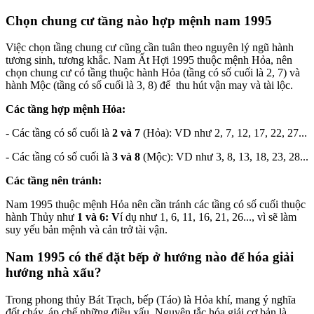
Chọn chung cư tầng nào hợp mệnh nam 1995
Việc chọn tầng chung cư cũng cần tuân theo nguyên lý ngũ hành
tương sinh, tương khắc. Nam Ất Hợi 1995 thuộc mệnh Hỏa, nên
chọn chung cư có tầng thuộc hành Hỏa (tầng có số cuối là 2, 7) và
hành Mộc (tầng có số cuối là 3, 8) để thu hút vận may và tài lộc.
Các tầng hợp mệnh Hỏa:
- Các tầng có số cuối là
2 và 7
(Hỏa): VD như 2, 7, 12, 17, 22, 27...
- Các tầng có số cuối là
3 và 8
(Mộc): VD như 3, 8, 13, 18, 23, 28...
Các tầng nên tránh:
Nam 1995 thuộc mệnh Hỏa nên cần tránh các tầng có số cuối thuộc
hành Thủy như
1 và 6: V
í dụ như 1, 6, 11, 16, 21, 26...
, vì sẽ làm
suy yếu bản mệnh và cản trở tài vận.
Nam 1995 có thể đặt bếp ở hướng nào để hóa giải
hướng nhà xấu?
Trong phong thủy Bát Trạch, bếp (Táo) là Hỏa khí, mang ý nghĩa
đốt cháy, áp chế những điều xấu. Nguyên tắc hóa giải cơ bản là