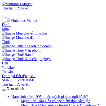
Thủ tục trực tuyến
Dự án
Mua
Mua chuyển nhượng
Mua chủ đầu tư
Thuê
Thuê nhà ở/Kinh doanh
Thuê Văn phòng
Thuê Bán lẻ
Thuê Khu công nghiệp
Bán
VinClub
Tư vấn
Định giá Bất động sản
SỐNG Ở VINHOMES
Thủ tục trực tuyến
Xem nhanh
Nam sinh năm 1995 thuộc mệnh gì theo ngũ hành?
Mệnh Sơn Đầu Hỏa có đặc điểm tính cách gì?
Mệnh Hỏa tương sinh và tương khắc với mệnh nào?