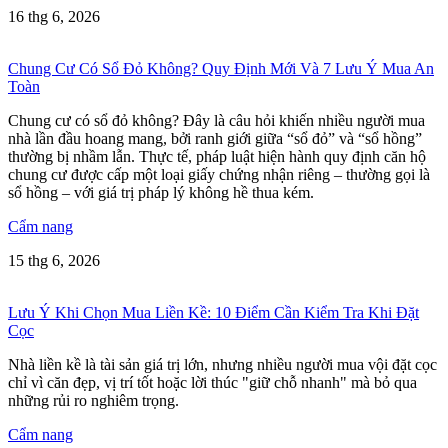
16 thg 6, 2026
Chung Cư Có Sổ Đỏ Không? Quy Định Mới Và 7 Lưu Ý Mua An
Toàn
Chung cư có sổ đỏ không? Đây là câu hỏi khiến nhiều người mua
nhà lần đầu hoang mang, bởi ranh giới giữa “sổ đỏ” và “sổ hồng”
thường bị nhầm lẫn. Thực tế, pháp luật hiện hành quy định căn hộ
chung cư được cấp một loại giấy chứng nhận riêng – thường gọi là
sổ hồng – với giá trị pháp lý không hề thua kém.
Cẩm nang
15 thg 6, 2026
Lưu Ý Khi Chọn Mua Liền Kề: 10 Điểm Cần Kiểm Tra Khi Đặt
Cọc
Nhà liền kề là tài sản giá trị lớn, nhưng nhiều người mua vội đặt cọc
chỉ vì căn đẹp, vị trí tốt hoặc lời thúc "giữ chỗ nhanh" mà bỏ qua
những rủi ro nghiêm trọng.
Cẩm nang