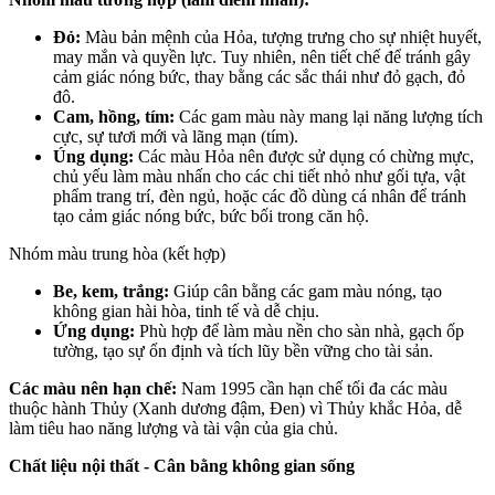
Đỏ:
Màu bản mệnh của Hỏa, tượng trưng cho sự nhiệt huyết,
may mắn và quyền lực. Tuy nhiên, nên tiết chế để tránh gây
cảm giác nóng bức, thay bằng các sắc thái như đỏ gạch, đỏ
đô.
Cam, hồng, tím:
Các gam màu này mang lại năng lượng tích
cực, sự tươi mới và lãng mạn (tím).
Úng dụng:
Các màu Hỏa nên được sử dụng có chừng mực,
chủ yếu làm màu nhấn cho các chi tiết nhỏ như gối tựa, vật
phẩm trang trí, đèn ngủ, hoặc các đồ dùng cá nhân để tránh
tạo cảm giác nóng bức, bức bối trong căn hộ.
Nhóm màu trung hòa (kết hợp)
Be, kem, trắng:
Giúp cân bằng các gam màu nóng, tạo
không gian hài hòa, tinh tế và dễ chịu.
Ứng dụng:
Phù hợp để làm màu nền cho sàn nhà, gạch ốp
tường, tạo sự ổn định và tích lũy bền vững cho tài sản.
Các màu nên hạn chế:
Nam 1995 cần hạn chế tối đa các màu
thuộc hành Thủy (Xanh dương đậm, Đen) vì Thủy khắc Hỏa, dễ
làm tiêu hao năng lượng và tài vận của gia chủ.
Chất liệu nội thất - Cân bằng không gian sống