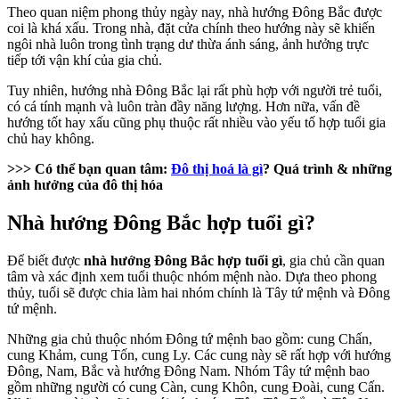
Theo quan niệm phong thủy ngày nay, nhà hướng Đông Bắc được
coi là khá xấu. Trong nhà, đặt cửa chính theo hướng này sẽ khiến
ngôi nhà luôn trong tình trạng dư thừa ánh sáng, ảnh hưởng trực
tiếp tới vận khí của gia chủ.
Tuy nhiên, hướng nhà Đông Bắc lại rất phù hợp với người trẻ tuổi,
có cá tính mạnh và luôn tràn đầy năng lượng. Hơn nữa, vấn đề
hướng tốt hay xấu cũng phụ thuộc rất nhiều vào yếu tố hợp tuổi gia
chủ hay không.
>>> Có thể bạn quan tâm:
Đô thị hoá là gì
? Quá trình & những
ảnh hưởng của đô thị hóa
Nhà hướng Đông Bắc hợp tuổi gì?
Để biết được
nhà hướng Đông Bắc hợp tuổi gì
, gia chủ cần quan
tâm và xác định xem tuổi thuộc nhóm mệnh nào. Dựa theo phong
thủy, tuổi sẽ được chia làm hai nhóm chính là Tây tứ mệnh và Đông
tứ mệnh.
Những gia chủ thuộc nhóm Đông tứ mệnh bao gồm: cung Chấn,
cung Khảm, cung Tốn, cung Ly. Các cung này sẽ rất hợp với hướng
Đông, Nam, Bắc và hướng Đông Nam. Nhóm Tây tứ mệnh bao
gồm những người có cung Càn, cung Khôn, cung Đoài, cung Cấn.