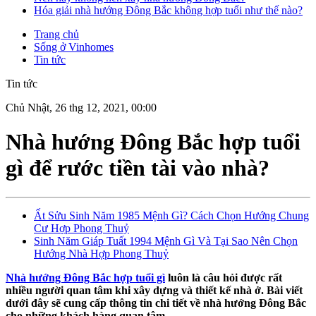
Hóa giải nhà hướng Đông Bắc không hợp tuổi như thế nào?
Trang chủ
Sống ở Vinhomes
Tin tức
Tin tức
Chủ Nhật, 26 thg 12, 2021, 00:00
Nhà hướng Đông Bắc hợp tuổi
gì để rước tiền tài vào nhà?
Ất Sửu Sinh Năm 1985 Mệnh Gì? Cách Chọn Hướng Chung
Cư Hợp Phong Thuỷ
Sinh Năm Giáp Tuất 1994 Mệnh Gì Và Tại Sao Nên Chọn
Hướng Nhà Hợp Phong Thuỷ
Nhà hướng Đông Bắc hợp tuổi gì
luôn là câu hỏi được rất
nhiều người quan tâm khi xây dựng và thiết kế nhà ở. Bài viết
dưới đây sẽ cung cấp thông tin chi tiết về nhà hướng Đông Bắc
cho những khách hàng quan tâm.