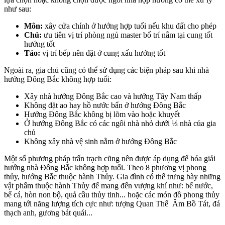
như sau:
Môn:
xây cửa chính ở hướng hợp tuổi nếu khu đất cho phép
Chủ:
ưu tiên vị trí phòng ngủ master bố trí nằm tại cung tốt
hướng tốt
Táo:
vị trí bếp nên đặt ở cung xấu hướng tốt
Ngoài ra, gia chủ cũng có thể sử dụng các biện pháp sau khi nhà
hướng Đông Bắc không hợp tuổi:
Xây nhà hướng Đông Bắc cao và hướng Tây Nam thấp
Không đặt ao hay hồ nước bẩn ở hướng Đông Bắc
Hướng Đông Bắc không bị lõm vào hoặc khuyết
Ở hướng Đông Bắc có các ngôi nhà nhỏ dưới ⅓ nhà của gia
chủ
Không xây nhà vệ sinh nằm ở hướng Đông Bắc
Một số phương pháp trấn trạch cũng nên được áp dụng để hóa giải
hướng nhà Đông Bắc không hợp tuổi. Theo 8 phương vị phong
thủy, hướng Bắc thuộc hành Thủy. Gia đình có thể trưng bày những
vật phẩm thuộc hành Thủy để mang đến vượng khí như: bể nước,
bể cá, hòn non bộ, quả cầu thủy tinh... hoặc các món đồ phong thủy
mang tới năng lượng tích cực như: tượng Quan Thế Âm Bồ Tát, đá
thạch anh, gương bát quái...