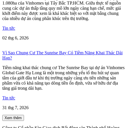
1.080ha của Vinhomes tại Tây Bắc TP.HCM. Giữa thực tế nguồn
cung các dự án thấp tầng quy mô lớn ngày càng hạn chế, mức giá
khởi điểm này được xem là khá khác biệt so với mặt bằng chung
của nhiều dự án cùng phân khúc trên thị trường.
Tin tức
02 thg 6, 2026
Vì Sao Chung Cư The Sunrise Bay Có Tiềm Năng Khai Thác Dài
Hạn?
Tiềm năng khai thác chung cư The Sunrise Bay tại dự án Vinhomes
Global Gate Hạ Long là một trong những yếu tố thu hút sự quan
tâm của giới đầu tư khi thị trường ngày càng ưu tiên những sản
phẩm vừa có khả năng tạo dòng tiền ổn định, vừa sở hữu dư địa
tăng giá trong dài hạn.
Tin tức
31 thg 7, 2026
Xem thêm
Công ty Cổ phần Sàn Giao dịch Bất động sản Thành phố Hoàng