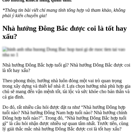
*Thông tin bài viết chỉ mang tính tổng hợp và tham khảo, không
phải ý kiến chuyên gia!
Nhà hướng Đông Bắc được coi là tốt hay
xấu?
Nhà hướng Đông Bắc hợp tuổi gì? Nhà hướng Đông Bắc được coi
là tốt hay xấu?
Theo phong thủy, hướng nhà luôn đóng một vai trò quan trọng
trong xây dựng và thiết kế nhà ở. Lựa chọn hướng nhà phù hợp gia
chủ sẽ mang đến vận mệnh tốt, tài lộc và sức khỏe cho bản thân và
cả gia đình.
Do đó, rất nhiều câu hỏi được đặt ra như “Nhà hướng Đông hợp
tuổi nào? Nhà hướng Đông Nam hợp tuổi nào? Nhà hướng chính
Đông hợp tuổi nào?”. Trong đó, “Nhà hướng Đông Bắc hợp tuổi
gì” là câu hỏi nhận được nhiều sự quan tâm nhất. Trước tiên, cùng
lý giải thắc mắc nhà hướng Đông Bắc được coi là tốt hay xấu?