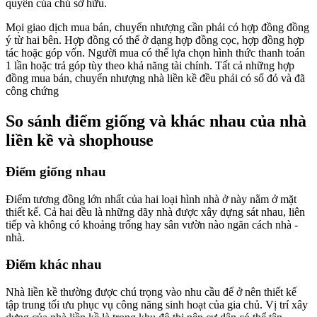
quyền của chủ sở hữu.
Mọi giao dịch mua bán, chuyển nhượng cần phải có hợp đồng đồng
ý từ hai bên. Hợp đồng có thể ở dạng hợp đồng cọc, hợp đồng hợp
tác hoặc góp vốn. Người mua có thể lựa chọn hình thức thanh toán
1 lần hoặc trả góp tùy theo khả năng tài chính. Tất cả những hợp
đồng mua bán, chuyển nhượng nhà liền kề đều phải có sổ đỏ và đã
công chứng
So sánh điểm giống và khác nhau của nhà
liền kề và shophouse
Điểm giống nhau
Điểm tương đồng lớn nhất của hai loại hình nhà ở này nằm ở mặt
thiết kế. Cả hai đều là những dãy nhà được xây dựng sát nhau, liên
tiếp và không có khoảng trống hay sân vườn nào ngăn cách nhà -
nhà.
Điểm khác nhau
Nhà liền kề thường được chú trọng vào nhu cầu để ở nên thiết kế
tập trung tối ưu phục vụ công năng sinh hoạt của gia chủ. Vị trí xây