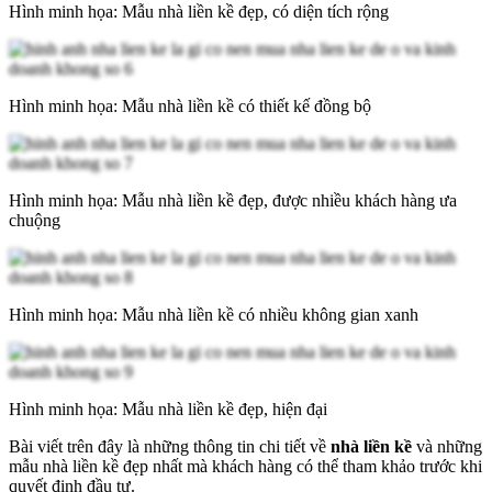
Hình minh họa: Mẫu nhà liền kề đẹp, có diện tích rộng
Hình minh họa: Mẫu nhà liền kề có thiết kế đồng bộ
Hình minh họa: Mẫu nhà liền kề đẹp, được nhiều khách hàng ưa
chuộng
Hình minh họa: Mẫu nhà liền kề có nhiều không gian xanh
Hình minh họa: Mẫu nhà liền kề đẹp, hiện đại
Bài viết trên đây là những thông tin chi tiết về
nhà liền kề
và những
mẫu nhà liền kề đẹp nhất mà khách hàng có thể tham khảo trước khi
quyết định đầu tư.