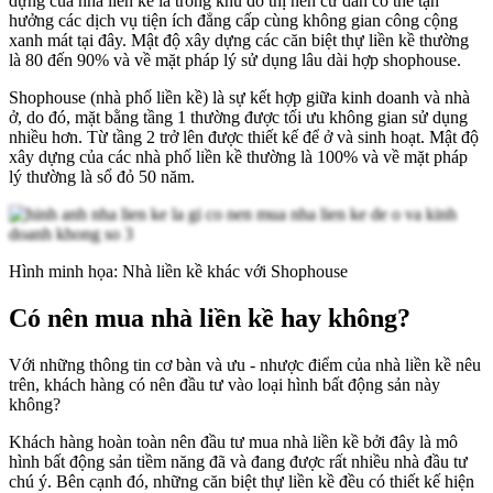
dựng của nhà liền kề là trong khu đô thị nên cư dân có thể tận
hưởng các dịch vụ tiện ích đẳng cấp cùng không gian công cộng
xanh mát tại đây. Mật độ xây dựng các căn biệt thự liền kề thường
là 80 đến 90% và về mặt pháp lý sử dụng lâu dài hợp shophouse.
Shophouse (nhà phố liền kề) là sự kết hợp giữa kinh doanh và nhà
ở, do đó, mặt bằng tầng 1 thường được tối ưu không gian sử dụng
nhiều hơn. Từ tầng 2 trở lên được thiết kế để ở và sinh hoạt. Mật độ
xây dựng của các nhà phố liền kề thường là 100% và về mặt pháp
lý thường là sổ đỏ 50 năm.
Hình minh họa: Nhà liền kề khác với Shophouse
Có nên mua nhà liền kề hay không?
Với những thông tin cơ bàn và ưu - nhược điểm của nhà liền kề nêu
trên, khách hàng có nên đầu tư vào loại hình bất động sản này
không?
Khách hàng hoàn toàn nên đầu tư mua nhà liền kề bởi đây là mô
hình bất động sản tiềm năng đã và đang được rất nhiều nhà đầu tư
chú ý. Bên cạnh đó, những căn biệt thự liền kề đều có thiết kế hiện