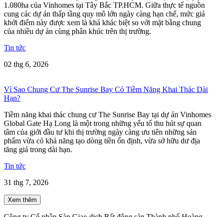
1.080ha của Vinhomes tại Tây Bắc TP.HCM. Giữa thực tế nguồn
cung các dự án thấp tầng quy mô lớn ngày càng hạn chế, mức giá
khởi điểm này được xem là khá khác biệt so với mặt bằng chung
của nhiều dự án cùng phân khúc trên thị trường.
Tin tức
02 thg 6, 2026
Vì Sao Chung Cư The Sunrise Bay Có Tiềm Năng Khai Thác Dài
Hạn?
Tiềm năng khai thác chung cư The Sunrise Bay tại dự án Vinhomes
Global Gate Hạ Long là một trong những yếu tố thu hút sự quan
tâm của giới đầu tư khi thị trường ngày càng ưu tiên những sản
phẩm vừa có khả năng tạo dòng tiền ổn định, vừa sở hữu dư địa
tăng giá trong dài hạn.
Tin tức
31 thg 7, 2026
Xem thêm
Công ty Cổ phần Sàn Giao dịch Bất động sản Thành phố Hoàng