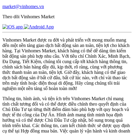
market@vinhomes.vn
Theo dõi Vinhomes Market
Vinhomes Market được ra đời và phát triển với mong muốn mang
đến một nền tảng giao dịch bất động sản an toàn, tiện lợi cho khách
hàng. Tại Vinhomes Market, khách hàng có thể dễ dàng tìm kiếm
bất động sản phù hợp nhu cầu. Với tiêu chí Chính Xác, Minh Bạch,
Đa Dạng, Tiết Kiệm, chúng tôi cung cấp tới khách hàng thông tin,
chính sách bán hàng đầy đủ, kịp thời, rõ ràng, cùng với phương
thức thanh toán an toàn, tiện lợi. Giờ đây, khách hàng có thể giao
dịch bất động sản ở bất cứ đâu, bất cứ lúc nào, với chỉ vài thao tác
trên máy tính hoặc điện thoại di động. Hãy cùng chúng tôi trải
nghiệm một nền tảng số hoàn toàn mới!
Thông tin, hình ảnh, và tiện ích trên Vinhomes Market chỉ mang
tính chất tương đối và có thể được điều chỉnh theo quyết định của
Chủ Đầu Tư tại từng thời điểm đảm bảo phù hợp với quy hoạch và
thực tế thi công của Dự Án. Hình ảnh mang tính minh họa định
hướng và có thể được Chủ Đầu Tư cập nhật, bổ sung trong quá
trình triển khai. Các thông tin, cam kết chính thức sẽ được quy định
cụ thể tại Hợp đồng mua bán. Việc quản lý vận hành và kinh doanh