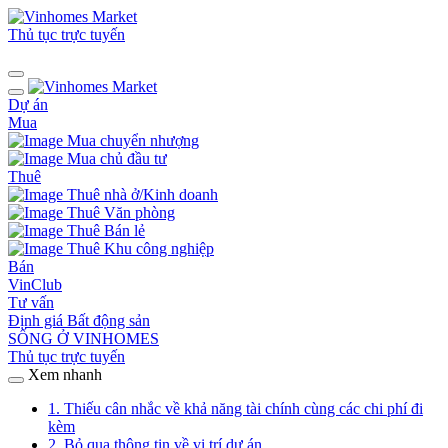
Thủ tục trực tuyến
Dự án
Mua
Mua chuyển nhượng
Mua chủ đầu tư
Thuê
Thuê nhà ở/Kinh doanh
Thuê Văn phòng
Thuê Bán lẻ
Thuê Khu công nghiệp
Bán
VinClub
Tư vấn
Định giá Bất động sản
SỐNG Ở VINHOMES
Thủ tục trực tuyến
Xem nhanh
1. Thiếu cân nhắc về khả năng tài chính cùng các chi phí đi
kèm
2. Bỏ qua thông tin về vị trí dự án