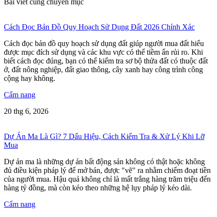
Bài viết cùng chuyên mục
Cách Đọc Bản Đồ Quy Hoạch Sử Dụng Đất 2026 Chính Xác
Cách đọc bản đồ quy hoạch sử dụng đất giúp người mua đất hiểu
được mục đích sử dụng và các khu vực có thể tiềm ẩn rủi ro. Khi
biết cách đọc đúng, bạn có thể kiểm tra sơ bộ thửa đất có thuộc đất
ở, đất nông nghiệp, đất giao thông, cây xanh hay công trình công
cộng hay không.
Cẩm nang
20 thg 6, 2026
Dự Án Ma Là Gì? 7 Dấu Hiệu, Cách Kiểm Tra & Xử Lý Khi Lỡ
Mua
Dự án ma là những dự án bất động sản không có thật hoặc không
đủ điều kiện pháp lý để mở bán, được "vẽ" ra nhằm chiếm đoạt tiền
của người mua. Hậu quả không chỉ là mất trắng hàng trăm triệu đến
hàng tỷ đồng, mà còn kéo theo những hệ lụy pháp lý kéo dài.
Cẩm nang