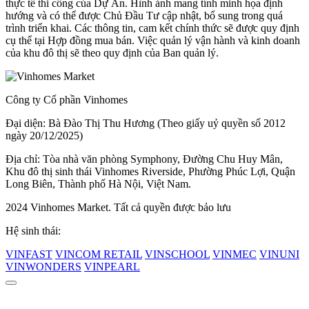
thực tế thi công của Dự Án. Hình ảnh mang tính minh họa định
hướng và có thể được Chủ Đầu Tư cập nhật, bổ sung trong quá
trình triển khai. Các thông tin, cam kết chính thức sẽ được quy định
cụ thể tại Hợp đồng mua bán. Việc quản lý vận hành và kinh doanh
của khu đô thị sẽ theo quy định của Ban quản lý.
Công ty Cổ phần Vinhomes
Đại diện: Bà Đào Thị Thu Hương (Theo giấy uỷ quyền số 2012
ngày 20/12/2025)
Địa chỉ: Tòa nhà văn phòng Symphony, Đường Chu Huy Mân,
Khu đô thị sinh thái Vinhomes Riverside, Phường Phúc Lợi, Quận
Long Biên, Thành phố Hà Nội, Việt Nam.
2024 Vinhomes Market. Tất cả quyền được bảo lưu
Hệ sinh thái:
VINFAST
VINCOM RETAIL
VINSCHOOL
VINMEC
VINUNI
VINWONDERS
VINPEARL