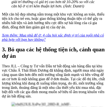
giải trí thường có giá trị cao hơn từ 10-20% so với các
căn hộ ở vị trí kém thuận lợi hơn. (Ảnh: Dantri)
Một căn hộ đẹp nhưng nằm trong một khu vực không an toàn, thiếu
tiện ích cho trẻ em, hoặc giao thông không thuận tiện có thể gây ra
nhiều bất tiện và ảnh hưởng tiêu cực đến sự hài lòng của cả gia
đình, đồng thời làm giảm giá trị của dự án.
Xem thêm:
Mua nhà để ở: 4 câu hỏi xác định vị trí của ngôi nhà có
phù hợp với bạn hay không?
3. Bỏ qua các hệ thống tiện ích, cảnh quan
dự án
Theo JLL – Công ty Tư vấn Đầu tư bất động sản hàng đầu tại khu
vực Châu Á Thái Bình Dương đã khẳng định, người mua nhà ngày
càng quan tâm hơn đến môi trường sống lành mạnh và bền vững để
an cư hơn là một không gian để ở đơn thuần. T
ại các đô thị lớn, chất
lượng không khí đang đi xuống trầm trọng, do đó, môi trường sống
trong lành, thoáng đãng là một nhu cầu thiết yếu khi mua nhà, đặc
biệt đối với các gia đình mong muốn sở hữu tổ ấm trong khuôn viên
dự án bất động sản.