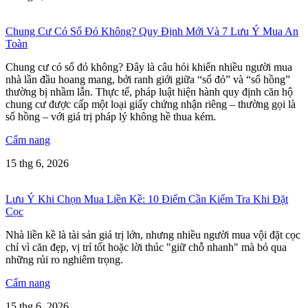
Chung Cư Có Sổ Đỏ Không? Quy Định Mới Và 7 Lưu Ý Mua An
Toàn
Chung cư có sổ đỏ không? Đây là câu hỏi khiến nhiều người mua
nhà lần đầu hoang mang, bởi ranh giới giữa “sổ đỏ” và “sổ hồng”
thường bị nhầm lẫn. Thực tế, pháp luật hiện hành quy định căn hộ
chung cư được cấp một loại giấy chứng nhận riêng – thường gọi là
sổ hồng – với giá trị pháp lý không hề thua kém.
Cẩm nang
15 thg 6, 2026
Lưu Ý Khi Chọn Mua Liền Kề: 10 Điểm Cần Kiểm Tra Khi Đặt
Cọc
Nhà liền kề là tài sản giá trị lớn, nhưng nhiều người mua vội đặt cọc
chỉ vì căn đẹp, vị trí tốt hoặc lời thúc "giữ chỗ nhanh" mà bỏ qua
những rủi ro nghiêm trọng.
Cẩm nang
15 thg 6, 2026