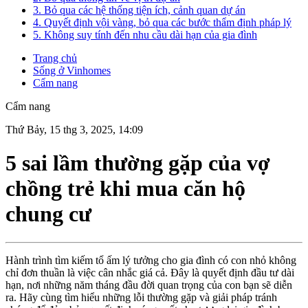
3. Bỏ qua các hệ thống tiện ích, cảnh quan dự án
4. Quyết định vội vàng, bỏ qua các bước thẩm định pháp lý
5. Không suy tính đến nhu cầu dài hạn của gia đình
Trang chủ
Sống ở Vinhomes
Cẩm nang
Cẩm nang
Thứ Bảy, 15 thg 3, 2025, 14:09
5 sai lầm thường gặp của vợ
chồng trẻ khi mua căn hộ
chung cư
Hành trình tìm kiếm tổ ấm lý tưởng cho gia đình có con nhỏ không
chỉ đơn thuần là việc cân nhắc giá cả. Đây là quyết định đầu tư dài
hạn, nơi những năm tháng đầu đời quan trọng của con bạn sẽ diễn
ra. Hãy cùng tìm hiểu những lỗi thường gặp và giải pháp tránh