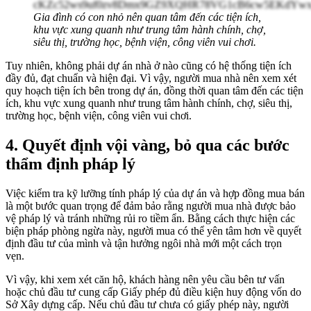
Gia đình có con nhỏ nên quan tâm đến các tiện ích,
khu vực xung quanh như trung tâm hành chính, chợ,
siêu thị, trường học, bệnh viện, công viên vui chơi.
Tuy nhiên, không phải dự án nhà ở nào cũng có hệ thống tiện ích
đầy đủ, đạt chuẩn và hiện đại. Vì vậy, người mua nhà nên xem xét
quy hoạch tiện ích bên trong dự án, đồng thời quan tâm đến các tiện
ích, khu vực xung quanh như trung tâm hành chính, chợ, siêu thị,
trường học, bệnh viện, công viên vui chơi.
4.
Quyết định vội vàng, bỏ qua các bước
thẩm định pháp lý
Việc kiểm tra kỹ lưỡng tính pháp lý của dự án và hợp đồng mua bán
là một bước quan trọng để đảm bảo rằng người mua nhà được bảo
vệ pháp lý và tránh những rủi ro tiềm ẩn. Bằng cách thực hiện các
biện pháp phòng ngừa này, người mua có thể yên tâm hơn về quyết
định đầu tư của mình và tận hưởng ngôi nhà mới một cách trọn
vẹn.
Vì vậy, khi xem xét căn hộ, khách hàng nên yêu cầu bên tư vấn
hoặc chủ đầu tư cung cấp Giấy phép đủ điều kiện huy động vốn do
Sở Xây dựng cấp. Nếu chủ đầu tư chưa có giấy phép này, người