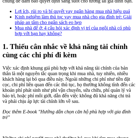
chúng để đảm bảo quyết định sáng suốt cho tương lai gia đình bạn.
Lợi ích, rủi ro và bí quyết vay ngân hàng mua nhà hiệu quả
Kinh nghiệm làm thủ tục vay mua nhà cho gia đình trẻ: Giải
pháp an tâm cho ngân sách eo hẹp
Mua nhà để ở: 4 câu hỏi xác định vị trí của ngôi nhà có phù
hợp với bạn hay không?
1. Thiếu cân nhắc về khả năng tài chính
cùng các chi phí đi kèm
Việc xác định khung giá phù hợp với khả năng tài chính của bản
thân là một nguyên tắc quan trọng khi mua nhà, tuy nhiên, nhiều
khách hàng lại bỏ qua điều này. Ngoài những chi phí như tiền đặt
cọc, chi phí liên quan đến các thủ tục, họ thường không tính đến các
khoản phí phát sinh như phí vận chuyển, sửa chữa, phí quản lý và
bảo trì, hoặc phí môi giới, dẫn đến việc không đủ khả năng chi trả
và phải chịu áp lực tài chính lớn về sau.
Đọc thêm E-book "Hướng dẫn
chọn căn hộ phù hợp
với gia đình
trẻ"