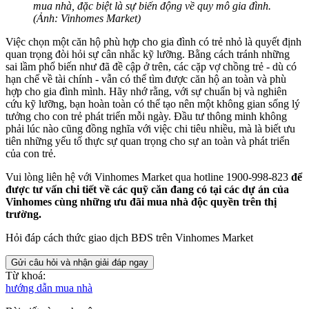
mua nhà, đặc biệt là sự biến động về quy mô gia đình.
(Ảnh: Vinhomes Market)
Việc chọn một căn hộ phù hợp cho gia đình có trẻ nhỏ là quyết định
quan trọng đòi hỏi sự cân nhắc kỹ lưỡng. Bằng cách tránh những
sai lầm phổ biến như đã đề cập ở trên, các cặp vợ chồng trẻ - dù có
hạn chế về tài chính - vẫn có thể tìm được căn hộ an toàn và phù
hợp cho gia đình mình. Hãy nhớ rằng, với sự chuẩn bị và nghiên
cứu kỹ lưỡng, bạn hoàn toàn có thể tạo nên một không gian sống lý
tưởng cho con trẻ phát triển mỗi ngày. Đầu tư thông minh không
phải lúc nào cũng đồng nghĩa với việc chi tiêu nhiều, mà là biết ưu
tiên những yếu tố thực sự quan trọng cho sự an toàn và phát triển
của con trẻ
.
Vui lòng liên hệ với Vinhomes Market qua hotline
1900-998-823
để
được tư vấn chi tiết về các quỹ căn đang có tại các dự án của
Vinhomes cùng những ưu đãi mua nhà độc quyền trên thị
trường.
Hỏi đáp cách thức giao dịch BĐS trên Vinhomes Market
Gửi câu hỏi và nhận giải đáp ngay
Từ khoá:
hướng dẫn mua nhà