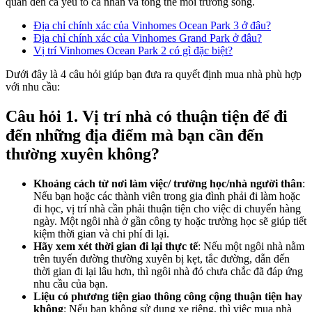
quan đến cả yếu tố cá nhân và tổng thể môi trường sống.
Địa chỉ chính xác của Vinhomes Ocean Park 3 ở đâu?
Địa chỉ chính xác của Vinhomes Grand Park ở đâu?
Vị trí Vinhomes Ocean Park 2 có gì đặc biệt?
Dưới đây là 4 câu hỏi giúp bạn đưa ra quyết định mua nhà phù hợp
với nhu cầu:
Câu hỏi 1. Vị trí nhà có thuận tiện để đi
đến những địa điểm mà bạn cần đến
thường xuyên không?
Khoảng cách từ nơi làm việc/ trường học/nhà người thân
:
Nếu bạn hoặc các thành viên trong gia đình phải đi làm hoặc
đi học, vị trí nhà cần phải thuận tiện cho việc di chuyển hàng
ngày. Một ngôi nhà ở gần công ty hoặc trường học sẽ giúp tiết
kiệm thời gian và chi phí đi lại.
Hãy xem xét thời gian đi lại thực tế
: Nếu một ngôi nhà nằm
trên tuyến đường thường xuyên bị kẹt, tắc đường, dẫn đến
thời gian đi lại lâu hơn, thì ngôi nhà đó chưa chắc đã đáp ứng
nhu cầu của bạn.
Liệu có phương tiện giao thông công cộng thuận tiện hay
không
:
Nếu bạn không sử dụng xe riêng, thì việc mua nhà