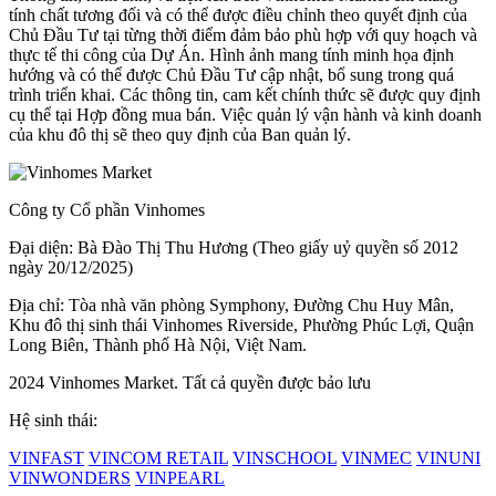
tính chất tương đối và có thể được điều chỉnh theo quyết định của
Chủ Đầu Tư tại từng thời điểm đảm bảo phù hợp với quy hoạch và
thực tế thi công của Dự Án. Hình ảnh mang tính minh họa định
hướng và có thể được Chủ Đầu Tư cập nhật, bổ sung trong quá
trình triển khai. Các thông tin, cam kết chính thức sẽ được quy định
cụ thể tại Hợp đồng mua bán. Việc quản lý vận hành và kinh doanh
của khu đô thị sẽ theo quy định của Ban quản lý.
Công ty Cổ phần Vinhomes
Đại diện: Bà Đào Thị Thu Hương (Theo giấy uỷ quyền số 2012
ngày 20/12/2025)
Địa chỉ: Tòa nhà văn phòng Symphony, Đường Chu Huy Mân,
Khu đô thị sinh thái Vinhomes Riverside, Phường Phúc Lợi, Quận
Long Biên, Thành phố Hà Nội, Việt Nam.
2024 Vinhomes Market. Tất cả quyền được bảo lưu
Hệ sinh thái:
VINFAST
VINCOM RETAIL
VINSCHOOL
VINMEC
VINUNI
VINWONDERS
VINPEARL