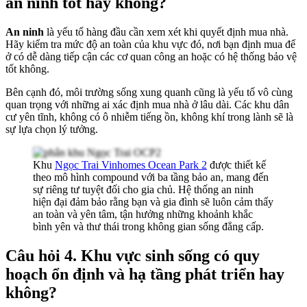
an ninh tốt hay không?
An ninh
là yếu tố hàng đầu cần xem xét khi quyết định mua nhà.
Hãy kiểm tra mức độ an toàn của khu vực đó, nơi bạn định mua để
ở có dễ dàng tiếp cận các cơ quan công an hoặc có hệ thống bảo vệ
tốt không.
Bên cạnh đó, môi trường sống xung quanh cũng là yếu tố vô cùng
quan trọng với những ai xác định mua nhà ở lâu dài. Các khu dân
cư yên tĩnh, không có ô nhiễm tiếng ồn, không khí trong lành sẽ là
sự lựa chọn lý tưởng.
Khu
Ngọc Trai Vinhomes Ocean Park 2
được thiết kế
theo mô hình compound với ba tầng bảo an, mang đến
sự riêng tư tuyệt đối cho gia chủ. Hệ thống an ninh
hiện đại đảm bảo rằng bạn và gia đình sẽ luôn cảm thấy
an toàn và yên tâm, tận hưởng những khoảnh khắc
bình yên và thư thái trong không gian sống đẳng cấp.
Câu hỏi 4. Khu vực sinh sống có quy
hoạch ổn định và hạ tầng phát triển hay
không?