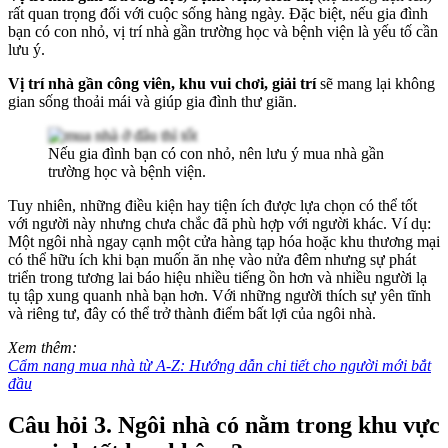
rất quan trọng đối với cuộc sống hàng ngày. Đặc biệt, nếu gia đình
bạn có con nhỏ, vị trí nhà gần trường học và bệnh viện là yếu tố cần
lưu ý.
Vị trí nhà gần công viên, khu vui chơi, giải trí
sẽ mang lại không
gian sống thoải mái và giúp gia đình thư giãn.
Nếu gia đình bạn có con nhỏ, nên lưu ý mua nhà gần
trường học và bệnh viện.
Tuy nhiên, những điều kiện hay tiện ích được lựa chọn có thể tốt
với người này nhưng chưa chắc đã phù hợp với người khác. Ví dụ:
Một ngôi nhà ngay cạnh một cửa hàng tạp hóa hoặc khu thương mại
có thể hữu ích khi bạn muốn ăn nhẹ vào nửa đêm nhưng sự phát
triển trong tương lai báo hiệu nhiều tiếng ồn hơn và nhiều người lạ
tụ tập xung quanh nhà bạn hơn. Với những người thích sự yên tĩnh
và riêng tư, đây có thể trở thành điểm bất lợi của ngôi nhà.
Xem thêm:
Cẩm nang mua nhà từ A-Z: Hướng dẫn chi tiết cho người mới bắt
đầu
Câu hỏi 3. Ngôi nhà có nằm trong khu vực