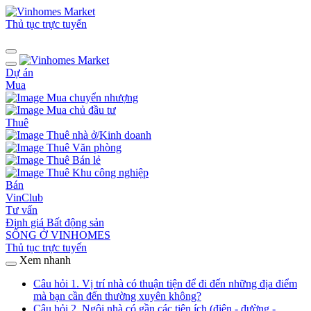
Thủ tục trực tuyến
Dự án
Mua
Mua chuyển nhượng
Mua chủ đầu tư
Thuê
Thuê nhà ở/Kinh doanh
Thuê Văn phòng
Thuê Bán lẻ
Thuê Khu công nghiệp
Bán
VinClub
Tư vấn
Định giá Bất động sản
SỐNG Ở VINHOMES
Thủ tục trực tuyến
Xem nhanh
Câu hỏi 1. Vị trí nhà có thuận tiện để đi đến những địa điểm
mà bạn cần đến thường xuyên không?
Câu hỏi 2. Ngôi nhà có gần các tiện ích (điện - đường -