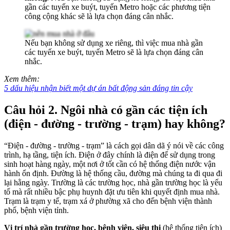
gần các tuyến xe buýt, tuyến Metro hoặc các phương tiện
công cộng khác sẽ là lựa chọn đáng cân nhắc.
Nếu bạn không sử dụng xe riêng, thì việc mua nhà gần
các tuyến xe buýt, tuyến Metro sẽ là lựa chọn đáng cân
nhắc.
Xem thêm:
5 dấu hiệu nhận biết một dự án bất động sản đáng tin cậy
Câu hỏi 2. Ngôi nhà có gần các tiện ích
(điện - đường - trường - trạm) hay không?
“Điện - đường - trường - trạm” là cách gọi dân dã ý nói về các công
trình, hạ tầng, tiện ích. Điện ở đây chính là điện để sử dụng trong
sinh hoạt hàng ngày, một nơi ở tốt cần có hệ thống điện nước vận
hành ổn định. Đường là hệ thống cầu, đường mà chúng ta đi qua đi
lại hằng ngày. Trường là các trường học, nhà gần trường học là yếu
tố mà rất nhiều bậc phụ huynh đặt ưu tiên khi quyết định mua nhà.
Trạm là trạm y tế, trạm xá ở phường xã cho đến bệnh viện thành
phố, bệnh viện tỉnh.
Vị trí nhà gần trường học, bệnh viện, siêu thị
(hệ thống tiện ích)