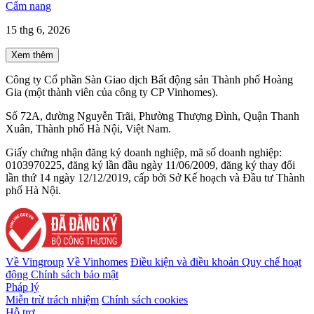
Cẩm nang
15 thg 6, 2026
Xem thêm
Công ty Cổ phần Sàn Giao dịch Bất động sản Thành phố Hoàng
Gia (một thành viên của công ty CP Vinhomes).
Số 72A, đường Nguyễn Trãi, Phường Thượng Đình, Quận Thanh
Xuân, Thành phố Hà Nội, Việt Nam.
Giấy chứng nhận đăng ký doanh nghiệp, mã số doanh nghiệp:
0103970225, đăng ký lần đầu ngày 11/06/2009, đăng ký thay đổi
lần thứ 14 ngày 12/12/2019, cấp bởi Sở Kế hoạch và Đầu tư Thành
phố Hà Nội.
Về Vingroup
Về Vinhomes
Điều kiện và điều khoản
Quy chế hoạt
động
Chính sách bảo mật
Pháp lý
Miễn trừ trách nhiệm
Chính sách cookies
Hỗ trợ