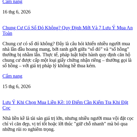
Cẩm nang
16 thg 6, 2026
Chung Cư Có Sổ Đỏ Không? Quy Định Mới Và 7 Lưu Ý Mua An
Toàn
Chung cư có sổ đỏ không? Đây là câu hỏi khiến nhiều người mua
nhà lần đầu hoang mang, bởi ranh giới giữa “sổ đỏ” và “sổ hồng”
thường bị nhầm lẫn. Thực tế, pháp luật hiện hành quy định căn hộ
chung cư được cấp một loại giấy chứng nhận riêng – thường gọi là
sổ hồng – với giá trị pháp lý không hề thua kém.
Cẩm nang
15 thg 6, 2026
Lưu Ý Khi Chọn Mua Liền Kề: 10 Điểm Cần Kiểm Tra Khi Đặt
Cọc
Nhà liền kề là tài sản giá trị lớn, nhưng nhiều người mua vội đặt cọc
chỉ vì căn đẹp, vị trí tốt hoặc lời thúc "giữ chỗ nhanh" mà bỏ qua
những rủi ro nghiêm trọng.