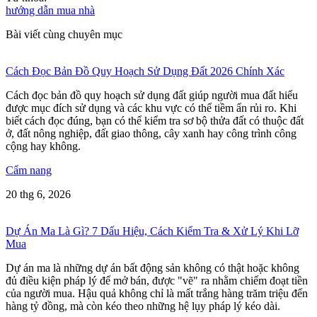
hướng dẫn mua nhà
Bài viết cùng chuyên mục
Cách Đọc Bản Đồ Quy Hoạch Sử Dụng Đất 2026 Chính Xác
Cách đọc bản đồ quy hoạch sử dụng đất giúp người mua đất hiểu
được mục đích sử dụng và các khu vực có thể tiềm ẩn rủi ro. Khi
biết cách đọc đúng, bạn có thể kiểm tra sơ bộ thửa đất có thuộc đất
ở, đất nông nghiệp, đất giao thông, cây xanh hay công trình công
cộng hay không.
Cẩm nang
20 thg 6, 2026
Dự Án Ma Là Gì? 7 Dấu Hiệu, Cách Kiểm Tra & Xử Lý Khi Lỡ
Mua
Dự án ma là những dự án bất động sản không có thật hoặc không
đủ điều kiện pháp lý để mở bán, được "vẽ" ra nhằm chiếm đoạt tiền
của người mua. Hậu quả không chỉ là mất trắng hàng trăm triệu đến
hàng tỷ đồng, mà còn kéo theo những hệ lụy pháp lý kéo dài.