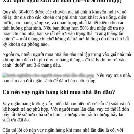
Xác định ngân sách an toàn (30–40% thu nhập)
Quy tắc 30-40% được các chuyên gia tài chính khuyến nghị vì nó
để lại dư địa cho các khoản chi phí sinh hoạt khác: Ăn uống, điện
nước, học hành, xăng xe, và quan trọng nhất là tiết kiệm cho các
tình huống phát sinh. Nếu bạn dùng hơn 50% thu nhập để trả nợ
hoặc chi cho nhà, bạn sẽ rất dễ rơi vào trạng thái "căng thẳng tài
chính" – mỗi tháng chỉ chờ lương để trả nợ, không còn tiền cho bất
kỳ khoản dự phòng nào.
Ngoài ra, nhiều người mua nhà lần đầu chỉ tập trung vào giá nhà mà
không tính đến chi phí duy trì hàng tháng – đó là lý do họ rơi vào
cảnh "đuối" sau 3-6 tháng đầu.
Nếu vay mua nhà,
bạn cần cân đối ngân sách để đảm bảo cuộc sống
Có nên vay ngân hàng khi mua nhà lần đầu?
Vay ngân hàng không xấu, miễn là bạn hiểu rõ cơ cấu lãi suất và có
kế hoạch trả nợ phù hợp. Với người mua lần đầu, vay có thể là đòn
bẩy tốt để sở hữu nhà sớm hơn – nhưng cần tránh những bẫy lãi
suất ưu đãi ảo.
Câu trả lời có nên vay ngân hàng khi mua nhà lần đầu là có, với