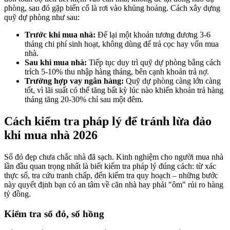
phòng, sau đó gặp biến cố là rơi vào khủng hoảng. Cách xây dựng
quỹ dự phòng như sau:
Trước khi mua nhà:
Để lại một khoản tương đương 3-6
tháng chi phí sinh hoạt, không dùng để trả cọc hay vốn mua
nhà.
Sau khi mua nhà:
Tiếp tục duy trì quỹ dự phòng bằng cách
trích 5-10% thu nhập hàng tháng, bên cạnh khoản trả nợ.
Trường hợp vay ngân hàng:
Quỹ dự phòng càng lớn càng
tốt, vì lãi suất có thể tăng bất kỳ lúc nào khiến khoản trả hàng
tháng tăng 20-30% chỉ sau một đêm.
Cách kiểm tra pháp lý để tránh lừa đảo
khi mua nhà 2026
Sổ đỏ đẹp chưa chắc nhà đã sạch. Kinh nghiệm cho người mua nhà
lần đầu quan trọng nhất là biết kiểm tra pháp lý đúng cách: từ xác
thực sổ, tra cứu tranh chấp, đến kiểm tra quy hoạch – những bước
này quyết định bạn có an tâm về căn nhà hay phải "ôm" rủi ro hàng
tỷ đồng.
Kiểm tra sổ đỏ, sổ hồng