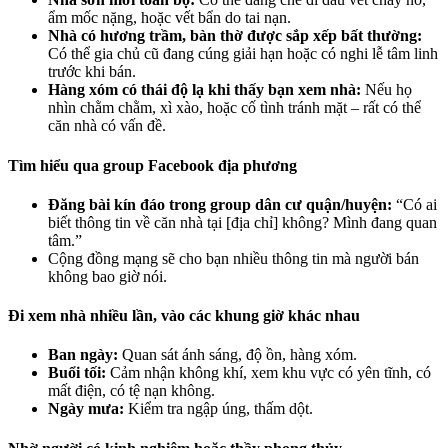
ẩm mốc nặng, hoặc vết bẩn do tai nạn.
Nhà có hương trầm, bàn thờ được sắp xếp bất thường:
Có thể gia chủ cũ đang cúng giải hạn hoặc có nghi lễ tâm linh
trước khi bán.
Hàng xóm có thái độ lạ khi thấy bạn xem nhà:
Nếu họ
nhìn chằm chằm, xì xào, hoặc cố tình tránh mặt – rất có thể
căn nhà có vấn đề.
Tìm hiểu qua group Facebook địa phương
Đăng bài kín đáo trong group dân cư quận/huyện:
“Có ai
biết thông tin về căn nhà tại [địa chỉ] không? Mình đang quan
tâm.”
Cộng đồng mạng sẽ cho bạn nhiều thông tin mà người bán
không bao giờ nói.
Đi xem nhà nhiều lần, vào các khung giờ khác nhau
Ban ngày:
Quan sát ánh sáng, độ ồn, hàng xóm.
Buổi tối:
Cảm nhận không khí, xem khu vực có yên tĩnh, có
mất điện, có tệ nạn không.
Ngày mưa:
Kiểm tra ngập úng, thấm dột.