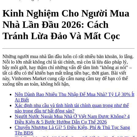
Kinh Nghiệm Cho Người Mua
Nhà Lần Đầu 2026: Cách
Tránh Lừa Đảo Và Mất Cọc
Những người mua nhà lần đầu luôn có rất nhiều băn khoăn, lo lắng.
Nỗi lo lớn nhất không chỉ là tài chính, mà còn là lừa đảo pháp lý,
bẫy môi giới, hay thậm chí những vấn đề tâm linh "không ai nói" –
tất cả đều có thể khiến bạn mất trắng tiền bạc, thời gian. Bài viết
này, Vinhomes Market cung cấp cẩm nang cầm tay để bạn có thể
xuống tiền an toàn, không hối hận,
Nên Dành Bao Nhiêu Thu Nhập Để Mua Nhà? Tỷ Lệ 30% Ít
Ai Biết
Xác định nhu cầu và tình hình tài chính quan trọng như thế
nào trong đầu tư bất động sản?
Người Nước Ngoài Mua Nhà Ở Việt Nam Được Không? 4
Điều Kiện & 5 Bước Hướng Dẫn Cụ Thể 2026
Chuyển Nhượng Là Gì? 5 Điều Kiện, Phí & Thủ Tục Sang
Tên BĐS