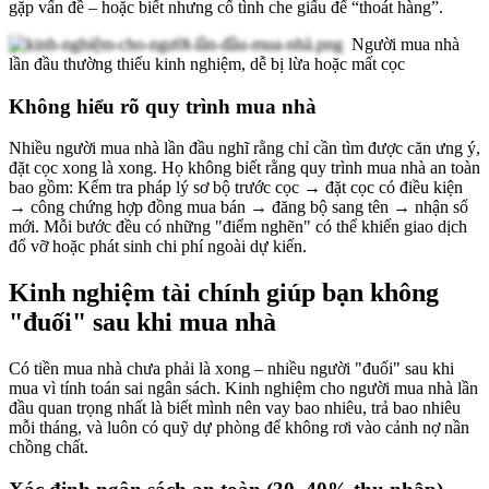
gặp vấn đề – hoặc biết nhưng cố tình che giấu để “thoát hàng”.
Người mua nhà
lần đầu thường thiếu kinh nghiệm, dễ bị lừa hoặc mất cọc
Không hiểu rõ quy trình mua nhà
Nhiều người mua nhà lần đầu nghĩ rằng chỉ cần tìm được căn ưng ý,
đặt cọc xong là xong. Họ không biết rằng quy trình mua nhà an toàn
bao gồm: Kểm tra pháp lý sơ bộ trước cọc → đặt cọc có điều kiện
→ công chứng hợp đồng mua bán → đăng bộ sang tên → nhận sổ
mới. Mỗi bước đều có những "điểm nghẽn" có thể khiến giao dịch
đổ vỡ hoặc phát sinh chi phí ngoài dự kiến.
Kinh nghiệm tài chính giúp bạn không
"đuối" sau khi mua nhà
Có tiền mua nhà chưa phải là xong – nhiều người "đuối" sau khi
mua vì tính toán sai ngân sách. Kinh nghiệm cho người mua nhà lần
đầu quan trọng nhất là biết mình nên vay bao nhiêu, trả bao nhiêu
mỗi tháng, và luôn có quỹ dự phòng để không rơi vào cảnh nợ nần
chồng chất.