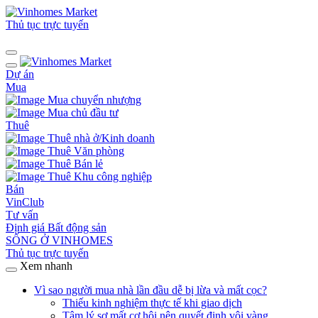
Thủ tục trực tuyến
Dự án
Mua
Mua chuyển nhượng
Mua chủ đầu tư
Thuê
Thuê nhà ở/Kinh doanh
Thuê Văn phòng
Thuê Bán lẻ
Thuê Khu công nghiệp
Bán
VinClub
Tư vấn
Định giá Bất động sản
SỐNG Ở VINHOMES
Thủ tục trực tuyến
Xem nhanh
Vì sao người mua nhà lần đầu dễ bị lừa và mất cọc?
Thiếu kinh nghiệm thực tế khi giao dịch
Tâm lý sợ mất cơ hội nên quyết định vội vàng