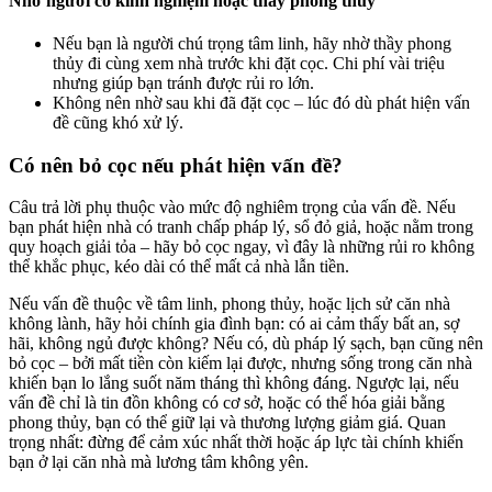
Nhờ người có kinh nghiệm hoặc thầy phong thủy
Nếu bạn là người chú trọng tâm linh, hãy nhờ thầy phong
thủy đi cùng xem nhà trước khi đặt cọc. Chi phí vài triệu
nhưng giúp bạn tránh được rủi ro lớn.
Không nên nhờ sau khi đã đặt cọc – lúc đó dù phát hiện vấn
đề cũng khó xử lý.
Có nên bỏ cọc nếu phát hiện vấn đề?
Câu trả lời phụ thuộc vào mức độ nghiêm trọng của vấn đề. Nếu
bạn phát hiện nhà có tranh chấp pháp lý, sổ đỏ giả, hoặc nằm trong
quy hoạch giải tỏa – hãy bỏ cọc ngay, vì đây là những rủi ro không
thể khắc phục, kéo dài có thể mất cả nhà lẫn tiền.
Nếu vấn đề thuộc về tâm linh, phong thủy, hoặc lịch sử căn nhà
không lành, hãy hỏi chính gia đình bạn: có ai cảm thấy bất an, sợ
hãi, không ngủ được không? Nếu có, dù pháp lý sạch, bạn cũng nên
bỏ cọc – bởi mất tiền còn kiếm lại được, nhưng sống trong căn nhà
khiến bạn lo lắng suốt năm tháng thì không đáng. Ngược lại, nếu
vấn đề chỉ là tin đồn không có cơ sở, hoặc có thể hóa giải bằng
phong thủy, bạn có thể giữ lại và thương lượng giảm giá. Quan
trọng nhất: đừng để cảm xúc nhất thời hoặc áp lực tài chính khiến
bạn ở lại căn nhà mà lương tâm không yên.