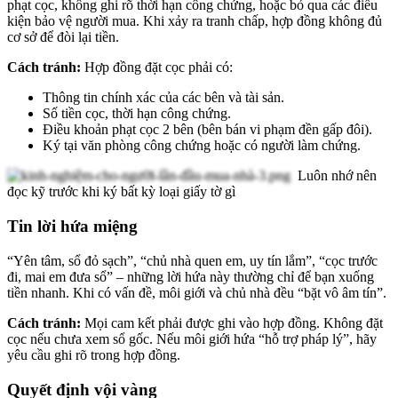
phạt cọc, không ghi rõ thời hạn công chứng, hoặc bỏ qua các điều
kiện bảo vệ người mua. Khi xảy ra tranh chấp, hợp đồng không đủ
cơ sở để đòi lại tiền.
Cách tránh:
Hợp đồng đặt cọc phải có:
Thông tin chính xác của các bên và tài sản.
Số tiền cọc, thời hạn công chứng.
Điều khoản phạt cọc 2 bên (bên bán vi phạm đền gấp đôi).
Ký tại văn phòng công chứng hoặc có người làm chứng.
Luôn nhớ nên
đọc kỹ trước khi ký bất kỳ loại giấy tờ gì
Tin lời hứa miệng
“Yên tâm, sổ đỏ sạch”, “chủ nhà quen em, uy tín lắm”, “cọc trước
đi, mai em đưa sổ” – những lời hứa này thường chỉ để bạn xuống
tiền nhanh. Khi có vấn đề, môi giới và chủ nhà đều “bặt vô âm tín”.
Cách tránh:
Mọi cam kết phải được ghi vào hợp đồng. Không đặt
cọc nếu chưa xem sổ gốc. Nếu môi giới hứa “hỗ trợ pháp lý”, hãy
yêu cầu ghi rõ trong hợp đồng.
Quyết định vội vàng