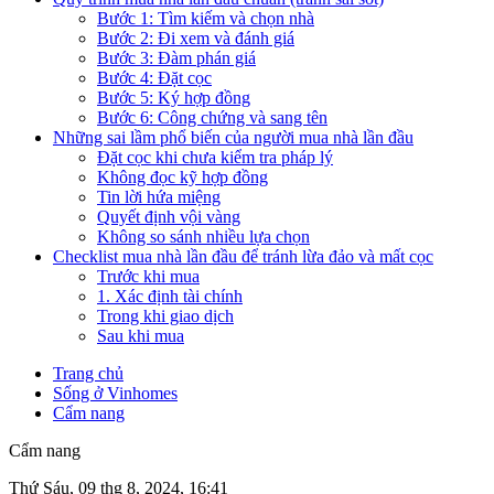
Bước 1: Tìm kiếm và chọn nhà
Bước 2: Đi xem và đánh giá
Bước 3: Đàm phán giá
Bước 4: Đặt cọc
Bước 5: Ký hợp đồng
Bước 6: Công chứng và sang tên
Những sai lầm phổ biến của người mua nhà lần đầu
Đặt cọc khi chưa kiểm tra pháp lý
Không đọc kỹ hợp đồng
Tin lời hứa miệng
Quyết định vội vàng
Không so sánh nhiều lựa chọn
Checklist mua nhà lần đầu để tránh lừa đảo và mất cọc
Trước khi mua
1. Xác định tài chính
Trong khi giao dịch
Sau khi mua
Trang chủ
Sống ở Vinhomes
Cẩm nang
Cẩm nang
Thứ Sáu, 09 thg 8, 2024, 16:41