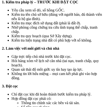
1. Kiểm tra pháp lý – TRƯỚC KHI ĐẶT CỌC
Yêu cầu xem sổ đỏ, sổ hồng GỐC.
Kiểm tra tên chủ sở hữu (đúng với người bán, đủ thành viên
nếu là hộ gia đình).
Kiểm tra mục đích sử dụng đất (phải là đất ở).
Nhờ phòng công chứng tra cứu tình trạng thế chấp, tranh
chấp.
Kiểm tra quy hoạch (qua Sở Xây dựng).
Kiểm tra hiện trạng nhà đất có phù hợp với sổ không.
2. Làm việc với môi giới và chủ nhà
Gặp trực tiếp chủ nhà trước khi đặt cọc.
Hỏi hàng xóm về lịch sử căn nhà (tai nạn, tranh chấp, quy
hoạch).
Quan sát thái độ môi giới: uy tín hay tạo áp lực.
Không tin lời hứa miệng – mọi cam kết phải ghi vào hợp
đồng.
3. Đặt cọc
Chỉ đặt cọc khi đã hoàn thành bước kiểm tra pháp lý.
Hợp đồng đặt cọc phải có:
Thông tin chính xác các bên và tài sản.