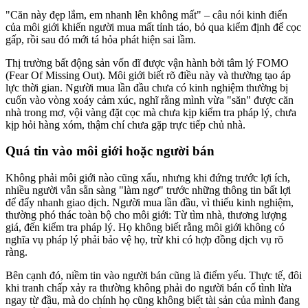
"Căn này đẹp lắm, em nhanh lên không mất" – câu nói kinh điển
của môi giới khiến người mua mất tỉnh táo, bỏ qua kiểm định để cọc
gấp, rồi sau đó mới tá hỏa phát hiện sai lầm.
Thị trường bất động sản vốn dĩ được vận hành bởi tâm lý FOMO
(Fear Of Missing Out). Môi giới biết rõ điều này và thường tạo áp
lực thời gian. Người mua lần đầu chưa có kinh nghiệm thường bị
cuốn vào vòng xoáy cảm xúc, nghĩ rằng mình vừa "săn" được căn
nhà trong mơ, vội vàng đặt cọc mà chưa kịp kiểm tra pháp lý, chưa
kịp hỏi hàng xóm, thậm chí chưa gặp trực tiếp chủ nhà.
Quá tin vào môi giới hoặc người bán
Không phải môi giới nào cũng xấu, nhưng khi đứng trước lợi ích,
nhiều người vẫn sẵn sàng "làm ngơ" trước những thông tin bất lợi
để đẩy nhanh giao dịch. Người mua lần đầu, vì thiếu kinh nghiệm,
thường phó thác toàn bộ cho môi giới: Từ tìm nhà, thương lượng
giá, đến kiểm tra pháp lý. Họ không biết rằng môi giới không có
nghĩa vụ pháp lý phải bảo vệ họ, trừ khi có hợp đồng dịch vụ rõ
ràng.
Bên cạnh đó, niềm tin vào người bán cũng là điểm yếu. Thực tế, đôi
khi tranh chấp xảy ra thường không phải do người bán cố tình lừa
ngay từ đầu, mà do chính họ cũng không biết tài sản của mình đang