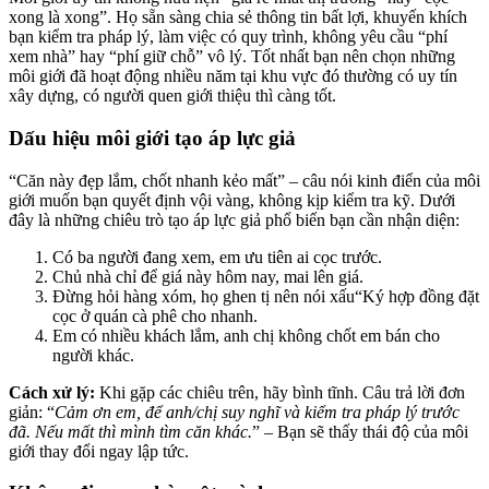
xong là xong”. Họ sẵn sàng chia sẻ thông tin bất lợi, khuyến khích
bạn kiểm tra pháp lý, làm việc có quy trình, không yêu cầu “phí
xem nhà” hay “phí giữ chỗ” vô lý.
Tốt nhất bạn nên chọn những
môi giới đã hoạt động nhiều năm tại khu vực đó thường có uy tín
xây dựng, có người quen giới thiệu thì càng tốt.
Dấu hiệu môi giới tạo áp lực giả
“Căn này đẹp lắm, chốt nhanh kẻo mất” – câu nói kinh điển của môi
giới muốn bạn quyết định vội vàng, không kịp kiểm tra kỹ. Dưới
đây là những chiêu trò tạo áp lực giả phổ biến bạn cần nhận diện:
Có ba người đang xem, em ưu tiên ai cọc trước.
Chủ nhà chỉ để giá này hôm nay, mai lên giá.
Đừng hỏi hàng xóm, họ ghen tị nên nói xấu“Ký hợp đồng đặt
cọc ở quán cà phê cho nhanh.
Em có nhiều khách lắm, anh chị không chốt em bán cho
người khác.
Cách xử lý:
Khi gặp các chiêu trên, hãy bình tĩnh. Câu trả lời đơn
giản: “
Cảm ơn em, để anh/chị suy nghĩ và kiểm tra pháp lý trước
đã. Nếu mất thì mình tìm căn khác.
” – Bạn sẽ thấy thái độ của môi
giới thay đổi ngay lập tức.