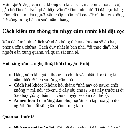
Với người Việt, căn nhà không chỉ là tài sản, mà còn là nơi an cư,
gắn bó lâu dài. Nếu phát hiện vấn đề tâm linh – dù đã đặt cọc hàng
trăm triệu – nhiều người vẫn chấp nhận mất cọc để rút lui, vì không
thể sống trong bất an suốt năm tháng.
Cách kiểm tra thông tin nhạy cảm trước khi đặt cọc
Vấn đề tâm linh và lịch sử nhà không thể tra cứu qua sổ đỏ hay
phòng công chứng. Cách duy nhất là bạn phải “đi thực địa”, hỏi
người dân xung quanh, và quan sát tinh tế.
Hỏi hàng xóm – nghệ thuật hỏi chuyện tế nhị
Hàng xóm là nguồn thông tin chính xác nhất. Họ sống lâu
năm, biết rõ lịch sử từng căn nhà.
Cách hỏi khéo:
Không hỏi thẳng “nhà này có người chết
không?” mà hỏi “cô/chú ở đây lâu chưa? Nhà này trước ai ở?
Sao bây giờ lại bán?” – câu chuyện sẽ dần dần hé lộ.
Ai nên hỏi:
Tổ trưởng dân phố, người bán tạp hóa gần đó,
người lớn tuổi sống lâu năm trong khu.
Quan sát thực tế
Nhà sơn mới toàn bộ:
Có thể đang che đi dấu vết cháy nổ,