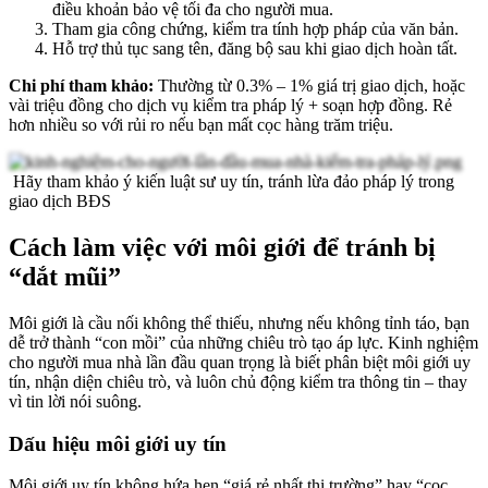
điều khoản bảo vệ tối đa cho người mua.
Tham gia công chứng, kiểm tra tính hợp pháp của văn bản.
Hỗ trợ thủ tục sang tên, đăng bộ sau khi giao dịch hoàn tất.
Chi phí tham khảo:
Thường từ 0.3% – 1% giá trị giao dịch, hoặc
vài triệu đồng cho dịch vụ kiểm tra pháp lý + soạn hợp đồng. Rẻ
hơn nhiều so với rủi ro nếu bạn mất cọc hàng trăm triệu.
Hãy tham khảo ý kiến luật sư uy tín, tránh lừa đảo pháp lý trong
giao dịch BĐS
Cách làm việc với môi giới để tránh bị
“dắt mũi”
Môi giới là cầu nối không thể thiếu, nhưng nếu không tỉnh táo, bạn
dễ trở thành “con mồi” của những chiêu trò tạo áp lực. Kinh nghiệm
cho người mua nhà lần đầu quan trọng là biết phân biệt môi giới uy
tín, nhận diện chiêu trò, và luôn chủ động kiểm tra thông tin – thay
vì tin lời nói suông.
Dấu hiệu môi giới uy tín
Môi giới uy tín không hứa hẹn “giá rẻ nhất thị trường” hay “cọc