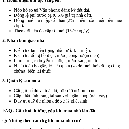
1. Hoàn thiện thủ tục sang tên
Nộp hồ sơ tại Văn phòng đăng ký đất đai.
Đóng lệ phí trước bạ (0.5% giá trị nhà đất).
Đóng thuế thu nhập cá nhân (2% – nếu thỏa thuận bên mua
chịu).
Theo dõi tiến độ cấp sổ mới (15-30 ngày).
2. Nhận bàn giao nhà
Kiểm tra lại hiện trạng nhà trước khi nhận.
Kiểm tra đồng hồ điện, nước, công nợ (nếu có).
Làm thủ tục chuyển tên điện, nước sang mình.
Nhận toàn bộ giấy tờ liên quan (sổ đỏ mới, hợp đồng công
chứng, biên lai thuế).
3. Quản lý sau mua
Cất giữ sổ đỏ và toàn bộ hồ sơ ở nơi an toàn.
Cập nhật tình trạng tài sản với ngân hàng (nếu vay).
Duy trì quỹ dự phòng để xử lý phát sinh.
FAQ - Câu hỏi thường gặp khi mua nhà lần đầu
Q: Những điều cảm kỵ khi mua nhà cũ?