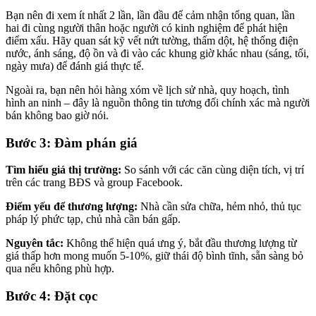
Bạn nên đi xem ít nhất 2 lần, lần đầu để cảm nhận tổng quan, lần
hai đi cùng người thân hoặc người có kinh nghiệm để phát hiện
điểm xấu. Hãy quan sát kỹ vết nứt tường, thấm dột, hệ thống điện
nước, ánh sáng, độ ồn và đi vào các khung giờ khác nhau (sáng, tối,
ngày mưa) để đánh giá thực tế.
Ngoài ra, bạn nên hỏi hàng xóm về lịch sử nhà, quy hoạch, tình
hình an ninh – đây là nguồn thông tin tương đối chính xác mà người
bán không bao giờ nói.
Bước 3: Đàm phán giá
Tìm hiểu giá thị trường:
So sánh với các căn cùng diện tích, vị trí
trên các trang BĐS và group Facebook.
Điểm yếu để thương lượng:
Nhà cần sửa chữa, hẻm nhỏ, thủ tục
pháp lý phức tạp, chủ nhà cần bán gấp.
Nguyên tắc:
Không thể hiện quá ưng ý, bắt đầu thương lượng từ
giá thấp hơn mong muốn 5-10%, giữ thái độ bình tĩnh, sẵn sàng bỏ
qua nếu không phù hợp.
Bước 4: Đặt cọc