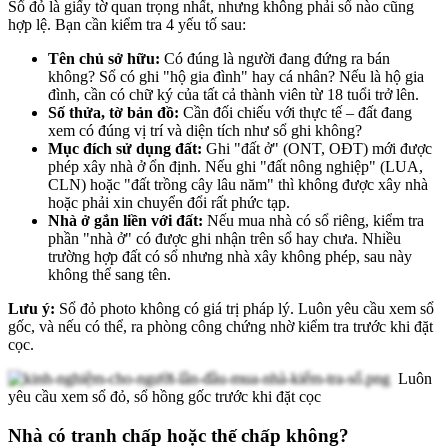
Sổ đỏ là giấy tờ quan trọng nhất, nhưng không phải sổ nào cũng
hợp lệ. Bạn cần kiểm tra 4 yếu tố sau:
Tên chủ sở hữu:
Có đúng là người đang đứng ra bán
không? Sổ có ghi "hộ gia đình" hay cá nhân? Nếu là hộ gia
đình, cần có chữ ký của tất cả thành viên từ 18 tuổi trở lên.
Số thửa, tờ bản đồ:
Cần đối chiếu với thực tế – đất đang
xem có đúng vị trí và diện tích như sổ ghi không?
Mục đích sử dụng đất:
Ghi "đất ở" (ONT, OĐT) mới được
phép xây nhà ở ổn định. Nếu ghi "đất nông nghiệp" (LUA,
CLN) hoặc "đất trồng cây lâu năm" thì không được xây nhà
hoặc phải xin chuyển đổi rất phức tạp.
Nhà ở gắn liền với đất:
Nếu mua nhà có sổ riêng, kiểm tra
phần "nhà ở" có được ghi nhận trên sổ hay chưa. Nhiều
trường hợp đất có sổ nhưng nhà xây không phép, sau này
không thể sang tên.
Lưu ý:
Sổ đỏ photo không có giá trị pháp lý. Luôn yêu cầu xem sổ
gốc, và nếu có thể, ra phòng công chứng nhờ kiểm tra trước khi đặt
cọc.
Luôn
yêu cầu xem sổ đỏ, sổ hồng gốc trước khi đặt cọc
Nhà có tranh chấp hoặc thế chấp không?