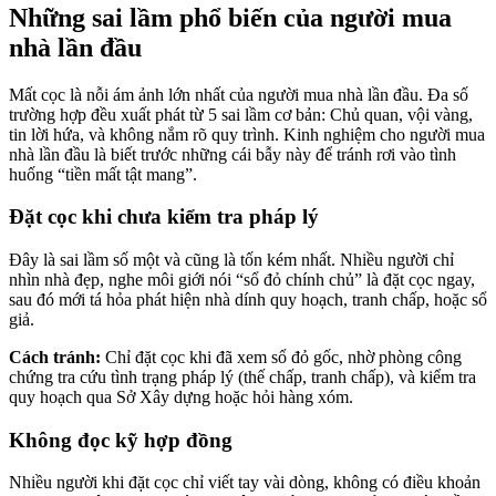
Những sai lầm phổ biến của người mua
nhà lần đầu
Mất cọc là nỗi ám ảnh lớn nhất của người mua nhà lần đầu. Đa số
trường hợp đều xuất phát từ 5 sai lầm cơ bản: Chủ quan, vội vàng,
tin lời hứa, và không nắm rõ quy trình. Kinh nghiệm cho người mua
nhà lần đầu là biết trước những cái bẫy này để tránh rơi vào tình
huống “tiền mất tật mang”.
Đặt cọc khi chưa kiểm tra pháp lý
Đây là sai lầm số một và cũng là tốn kém nhất. Nhiều người chỉ
nhìn nhà đẹp, nghe môi giới nói “sổ đỏ chính chủ” là đặt cọc ngay,
sau đó mới tá hỏa phát hiện nhà dính quy hoạch, tranh chấp, hoặc sổ
giả.
Cách tránh:
Chỉ đặt cọc khi đã xem sổ đỏ gốc, nhờ phòng công
chứng tra cứu tình trạng pháp lý (thế chấp, tranh chấp), và kiểm tra
quy hoạch qua Sở Xây dựng hoặc hỏi hàng xóm.
Không đọc kỹ hợp đồng
Nhiều người khi đặt cọc chỉ viết tay vài dòng, không có điều khoản