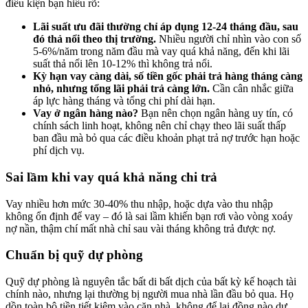
điều kiện bạn hiểu rõ:
Lãi suất ưu đãi thường chỉ áp dụng 12-24 tháng đầu, sau
đó thả nổi theo thị trường.
Nhiều người chỉ nhìn vào con số
5-6%/năm trong năm đầu mà vay quá khả năng, đến khi lãi
suất thả nổi lên 10-12% thì không trả nổi.
Kỳ hạn vay càng dài, số tiền gốc phải trả hàng tháng càng
nhỏ, nhưng tổng lãi phải trả càng lớn.
Cần cân nhắc giữa
áp lực hàng tháng và tổng chi phí dài hạn.
Vay ở ngân hàng nào?
Bạn nên chọn ngân hàng uy tín, có
chính sách linh hoạt, không nên chỉ chạy theo lãi suất thấp
ban đầu mà bỏ qua các điều khoản phạt trả nợ trước hạn hoặc
phí dịch vụ.
Sai lầm khi vay quá khả năng chi trả
Vay nhiều hơn mức 30-40% thu nhập, hoặc dựa vào thu nhập
không ổn định để vay – đó là sai lầm khiến bạn rơi vào vòng xoáy
nợ nần, thậm chí mất nhà chỉ sau vài tháng không trả được nợ.
Chuẩn bị quỹ dự phòng
Quỹ dự phòng là nguyên tắc bất di bất dịch của bất kỳ kế hoạch tài
chính nào, nhưng lại thường bị người mua nhà lần đầu bỏ qua. Họ
dồn toàn bộ tiền tiết kiệm vào căn nhà, không để lại đồng nào dự