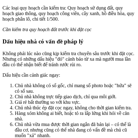
Các loại quy hoạch cần kiểm tra: Quy hoạch sử dụng đất, quy
hoạch giao thông, quy hoạch công viên, cây xanh, hồ điều hòa, quy
hoạch phân lô, chi tiết 1/500.
Cần kiểm tra quy hoạch đất trước khi đặt cọc
Dấu hiệu nhà có vấn đề pháp lý
Không phải lúc nào cũng kịp kiểm tra chuyên sâu trước khi đặt cọc.
Nhưng có những dấu hiệu "đỏ" cảnh báo từ xa mà người mua lần
đầu có thể nhận biết để tránh rước rủi ro.
Dấu hiệu cần cảnh giác ngay:
Chủ nhà không có sổ gốc, chỉ mang sổ photo hoặc "hứa" sẽ
có sổ sau.
Chủ nhà không trực tiếp giao dịch, chỉ qua môi giới.
Giá rẻ bất thường so với khu vực.
Chủ nhà thúc ép đặt cọc ngay, không cho thời gian kiểm tra.
Hàng xóm không ai biết, hoặc tỏ ra lấp lửng khi hỏi về căn
nhà.
Chủ nhà vừa mua được thời gian ngắn đã bán lại – có thể là
đầu cơ, nhưng cũng có thể nhà đang có vấn đề mà chủ cũ
muốn "xả" nhanh.