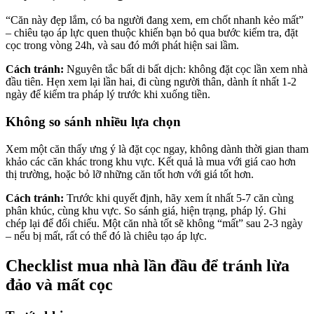
“Căn này đẹp lắm, có ba người đang xem, em chốt nhanh kẻo mất”
– chiêu tạo áp lực quen thuộc khiến bạn bỏ qua bước kiểm tra, đặt
cọc trong vòng 24h, và sau đó mới phát hiện sai lầm.
Cách tránh:
Nguyên tắc bất di bất dịch: không đặt cọc lần xem nhà
đầu tiên. Hẹn xem lại lần hai, đi cùng người thân, dành ít nhất 1-2
ngày để kiểm tra pháp lý trước khi xuống tiền.
Không so sánh nhiều lựa chọn
Xem một căn thấy ưng ý là đặt cọc ngay, không dành thời gian tham
khảo các căn khác trong khu vực. Kết quả là mua với giá cao hơn
thị trường, hoặc bỏ lỡ những căn tốt hơn với giá tốt hơn.
Cách tránh:
Trước khi quyết định, hãy xem ít nhất 5-7 căn cùng
phân khúc, cùng khu vực. So sánh giá, hiện trạng, pháp lý. Ghi
chép lại để đối chiếu. Một căn nhà tốt sẽ không “mất” sau 2-3 ngày
– nếu bị mất, rất có thể đó là chiêu tạo áp lực.
Checklist mua nhà lần đầu để tránh lừa
đảo và mất cọc