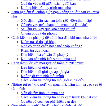
Quá tin vào môi giới hoặc người bán
Không hiểu rõ quy trình mua nhà
Kinh nghiệm tài chính giúp bạn không "đuối" sau khi mua
nhà
Xác định ngân sách an toàn (30–40% thu nhập)
Có nên vay ngân hàng khi mua nhà lần đầu?
Sai lầm khi vay quá khả năng chi trả
Chuẩn bị quỹ dự phòng
Cách kiểm tra pháp lý để tránh lừa đảo khi mua nhà 2026
Kiểm tra sổ đỏ, sổ hồng
Nhà có tranh chấp hoặc thế chấp không?
Kiểm tra quy hoạch
Dấu hiệu nhà có vấn đề pháp lý
Khi nào nên nhờ luật sư khi mua nhà
Cách làm việc với môi giới để tránh bị “dắt mũi”
Dấu hiệu môi giới uy tín
Dấu hiệu môi giới tạo áp lực giả
Không đi xem nhà một mình
Cách kiểm tra thông tin môi giới cung cấp
Những rủi ro “khó nói” khi mua nhà: Tâm linh và các yếu tố
cần tránh
Vấn đề tâm linh khi mua nhà
Cách kiểm tra thông tin nhạy cảm trước khi đặt cọc
Có nên bỏ cọc nếu phát hiện vấn đề?
Quy trình mua nhà lần đầu chuẩn (tránh sai sót)