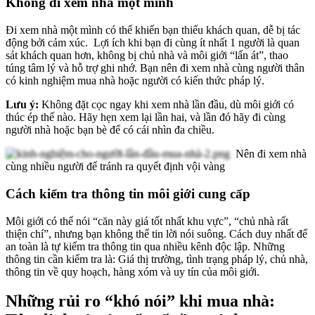
Không đi xem nhà một mình
Đi xem nhà một mình có thể khiến bạn thiếu khách quan, dễ bị tác
động bởi cảm xúc. Lợi ích khi bạn đi cùng ít nhất 1 người là quan
sát khách quan hơn, không bị chủ nhà và môi giới “lấn át”, thao
túng tâm lý và hỗ trợ ghi nhớ. Bạn nên đi xem nhà cùng người thân
có kinh nghiệm mua nhà hoặc người có kiến thức pháp lý.
Lưu ý:
Không đặt cọc ngay khi xem nhà lần đầu, dù môi giới có
thúc ép thế nào. Hãy hẹn xem lại lần hai, và lần đó hãy đi cùng
người nhà hoặc bạn bè để có cái nhìn đa chiều.
Nên đi xem nhà
cùng nhiều người để tránh ra quyết định vội vàng
Cách kiểm tra thông tin môi giới cung cấp
Môi giới có thể nói “căn này giá tốt nhất khu vực”, “chủ nhà rất
thiện chí”, nhưng bạn không thể tin lời nói suông. Cách duy nhất để
an toàn là tự kiểm tra thông tin qua nhiều kênh độc lập. Những
thông tin cần kiểm tra là: Giá thị trường, tình trạng pháp lý, chủ nhà,
thông tin về quy hoạch, hàng xóm và uy tín của môi giới.
Những rủi ro “khó nói” khi mua nhà: