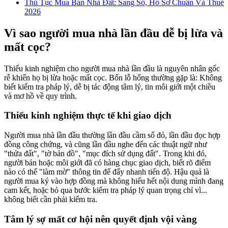
Thủ Tục Mua Bán Nhà Đất: Sang Sổ, Hồ Sơ Chuẩn Và Thuế
2026
Vì sao người mua nhà lần đầu dễ bị lừa và
mất cọc?
Thiếu kinh nghiệm cho người mua nhà lần đầu là nguyên nhân gốc
rễ khiến họ bị lừa hoặc mất cọc. Bốn lỗ hổng thường gặp là: Không
biết kiểm tra pháp lý, dễ bị tác động tâm lý, tin môi giới một chiều
và mơ hồ về quy trình.
Thiếu kinh nghiệm thực tế khi giao dịch
Người mua nhà lần đầu thường lần đầu cầm sổ đỏ, lần đầu đọc hợp
đồng công chứng, và cũng lần đầu nghe đến các thuật ngữ như
"thửa đất", "tờ bản đồ", "mục đích sử dụng đất". Trong khi đó,
người bán hoặc môi giới đã có hàng chục giao dịch, biết rõ điểm
nào có thể "làm mờ" thông tin để đẩy nhanh tiến độ. Hậu quả là
người mua ký vào hợp đồng mà không hiểu hết nội dung mình đang
cam kết, hoặc bỏ qua bước kiểm tra pháp lý quan trọng chỉ vì...
không biết cần phải kiểm tra.
Tâm lý sợ mất cơ hội nên quyết định vội vàng