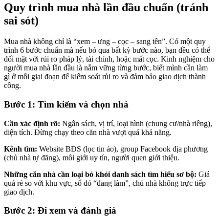
Quy trình mua nhà lần đầu chuẩn (tránh
sai sót)
Mua nhà không chỉ là “xem – ưng – cọc – sang tên”. Có một quy
trình 6 bước chuẩn mà nếu bỏ qua bất kỳ bước nào, bạn đều có thể
đối mặt với rủi ro pháp lý, tài chính, hoặc mất cọc. Kinh nghiệm cho
người mua nhà lần đầu là nắm vững từng bước, biết mình cần làm
gì ở mỗi giai đoạn để kiểm soát rủi ro và đảm bảo giao dịch thành
công.
Bước 1: Tìm kiếm và chọn nhà
Cần xác định rõ:
Ngân sách, vị trí, loại hình (chung cư/nhà riêng),
diện tích. Đừng chạy theo căn nhà vượt quá khả năng.
Kênh tìm:
Website BĐS (lọc tin ảo), group Facebook địa phương
(chủ nhà tự đăng), môi giới uy tín, người quen giới thiệu.
Những căn nhà cần loại bỏ khỏi danh sách tìm hiểu sơ bộ:
Giá
quá rẻ so với khu vực, sổ đỏ “đang làm”, chủ nhà không trực tiếp
giao dịch.
Bước 2: Đi xem và đánh giá