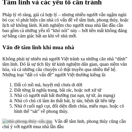
Tâm linh và các yếu tố cần tránh
Pháp lý rõ ràng, giá cả hợp lý – nhưng nhiều người vẫn ngậm ngùi
bỏ cọc vì phát hiện căn nhà có vấn đề về tâm linh, phong thủy, hoặc
lịch sử không lành. Kinh nghiệm cho người mua nhà lần đầu cần
bao gồm cả những yếu tố “khó nói” này – bởi tiền mất không đáng
sợ bằng cảm giác bất an khi về nhà mới.
Vấn đề tâm linh khi mua nhà
Không phải tự nhiên mà người Việt tránh xa những căn nhà “dính”
tâm linh. Đó là sự tích lũy từ kinh nghiệm dân gian, quan niệm văn
hóa, và cả những câu chuyện có thật truyền qua nhiều thế hệ.
Những loại “đất có vấn đề” người Việt thường kiêng là:
Đất có mồ mả, huyệt mộ chưa di dời
Đất từng là nghĩa trang, bãi rác, hoặc nơi xử tử
Nhà có người mất bất thường (tai nạn, tự tử, án mạng)
Nhà có chủ cũ làm ăn thất bát, ly tán, bệnh tật liên tiếp
Nhà ở cuối ngõ cụt, đối diện đình chùa, miếu mạo, hoặc có
hình thế “sát” về phong thủy.
Vấn đề tâm linh, phong thủy cũng cần
chú ý với người mua nhà lần đầu