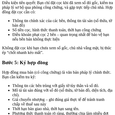
Điều kiện tiên quyết: Bạn chỉ đặt cọc khi đã xem sổ đỏ gốc, kiểm tra
pháp lý sơ bộ qua phòng công chứng, và gặp trực tiếp chủ nhà. Hợp
đồng đặt cọc cần có:
Thông tin chính xác của các bên, thông tin tài sản (số thửa, tờ
bản đồ)
Số tiền cọc, hình thức thanh toán, thời hạn công chứng
Điều khoản phạt cọc 2 bên – quan trọng nhất để bảo vệ bạn
nếu bên bán không thực hiện
Không đặt cọc khi bạn chưa xem sổ gốc, chủ nhà vắng mặt, bị thúc
ép “chốt nhanh kẻo mất”.
Bước 5: Ký hợp đồng
Hợp đồng mua bản (có công chứng) là văn bản pháp lý chính thức.
Bạn cần kiểm tra kỹ:
Thông tin các bên trùng với giấy tờ tùy thân và sổ đỏ.
Mô tả tài sản đúng với sổ đỏ (số thửa, tờ bản đồ, diện tích, địa
chỉ).
Giá chuyển nhượng – ghi đúng giá thực tế để tránh tranh
chấp về thuế sau này
Thời hạn bàn giao nhà, thời hạn sang tên.
Phương thức thanh toán rõ ràng, thường chia làm nhiều đợt