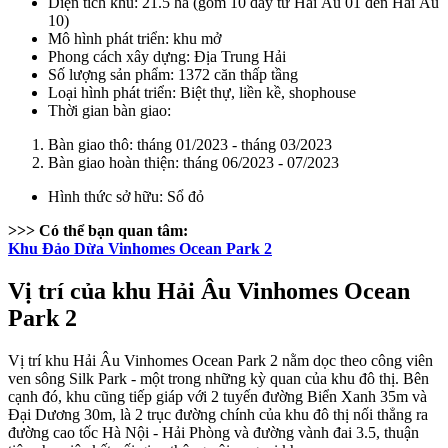
Diện tích khu: 21.5 ha (gồm 10 dãy từ Hải Âu 01 đến Hải Âu
10)
Mô hình phát triển: khu mở
Phong cách xây dựng: Địa Trung Hải
Số lượng sản phẩm: 1372 căn thấp tầng
Loại hình phát triển: Biệt thự, liền kề, shophouse
Thời gian bàn giao:
Bàn giao thô: tháng 01/2023 - tháng 03/2023
Bàn giao hoàn thiện: tháng 06/2023 - 07/2023
Hình thức sở hữu: Sổ đỏ
>>> Có thể bạn quan tâm:
Khu Đảo Dừa Vinhomes Ocean Park 2
Vị trí của khu Hải Âu Vinhomes Ocean
Park 2
Vị trí khu Hải Âu Vinhomes Ocean Park 2 nằm dọc theo công viên
ven sông Silk Park - một trong những kỳ quan của khu đô thị. Bên
cạnh đó, khu cũng tiếp giáp với 2 tuyến đường Biển Xanh 35m và
Đại Dương 30m, là 2 trục đường chính của khu đô thị nối thẳng ra
đường cao tốc Hà Nội - Hải Phòng và đường vành đai 3.5, thuận