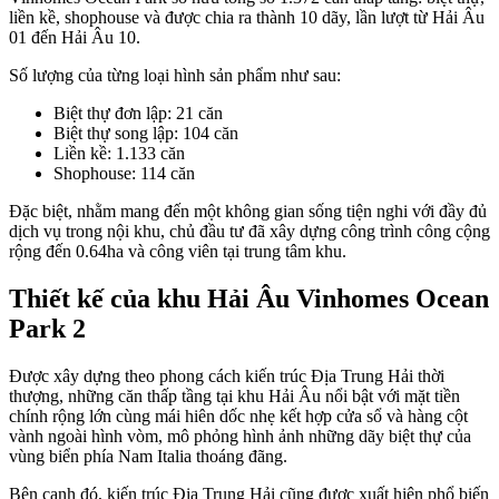
liền kề, shophouse và được chia ra thành 10 dãy, lần lượt từ Hải Âu
01 đến Hải Âu 10.
Số lượng của từng loại hình sản phẩm như sau:
Biệt thự đơn lập: 21 căn
Biệt thự song lập: 104 căn
Liền kề: 1.133 căn
Shophouse: 114 căn
Đặc biệt, nhằm mang đến một không gian sống tiện nghi với đầy đủ
dịch vụ trong nội khu, chủ đầu tư đã xây dựng công trình công cộng
rộng đến 0.64ha và công viên tại trung tâm khu.
Thiết kế của khu Hải Âu Vinhomes Ocean
Park 2
Được xây dựng theo phong cách kiến trúc Địa Trung Hải thời
thượng, những căn thấp tầng tại khu Hải Âu nổi bật với mặt tiền
chính rộng lớn cùng mái hiên dốc nhẹ kết hợp cửa sổ và hàng cột
vành ngoài hình vòm, mô phỏng hình ảnh những dãy biệt thự của
vùng biển phía Nam Italia thoáng đãng.
Bên cạnh đó, kiến trúc Địa Trung Hải cũng được xuất hiện phổ biến