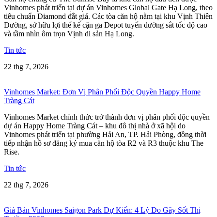
Vinhomes phát triển tại dự án Vinhomes Global Gate Hạ Long, theo
tiêu chuẩn Diamond đắt giá. Các tòa căn hộ nằm tại khu Vịnh Thiên
Đường, sở hữu lợi thế kế cận ga Depot tuyến đường sắt tốc độ cao
và tầm nhìn ôm trọn Vịnh di sản Hạ Long.
Tin tức
22 thg 7, 2026
Vinhomes Market: Đơn Vị Phân Phối Độc Quyền Happy Home
Tràng Cát
Vinhomes Market chính thức trở thành đơn vị phân phối độc quyền
dự án Happy Home Tràng Cát – khu đô thị nhà ở xã hội do
Vinhomes phát triển tại phường Hải An, TP. Hải Phòng, đồng thời
tiếp nhận hồ sơ đăng ký mua căn hộ tòa R2 và R3 thuộc khu The
Rise.
Tin tức
22 thg 7, 2026
Giá Bán Vinhomes Saigon Park Dự Kiến: 4 Lý Do Gây Sốt Thị