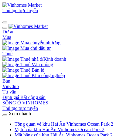
Thủ tục trực tuyến
Dự án
Mua
Mua chuyển nhượng
Mua chủ đầu tư
Thuê
Thuê nhà ở/Kinh doanh
Thuê Văn phòng
Thuê Bán lẻ
Thuê Khu công nghiệp
Bán
VinClub
Tư vấn
Định giá Bất động sản
SỐNG Ở VINHOMES
Thủ tục trực tuyến
Xem nhanh
Tổng quan về khu Hải Âu Vinhomes Ocean Park 2
Vị trí của khu Hải Âu Vinhomes Ocean Park 2
Mặt bằng của khu Hải Âu Vinhomes Ocean Park 2