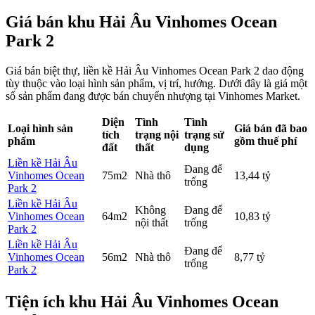
Giá bán khu Hải Âu Vinhomes Ocean
Park 2
Giá bán biệt thự, liền kề Hải Âu Vinhomes Ocean Park 2 dao động
tùy thuộc vào loại hình sản phẩm, vị trí, hướng. Dưới đây là giá một
số sản phẩm đang được bán chuyển nhượng tại Vinhomes Market.
Diện
Tình
Tình
Loại hình sản
Giá bán đã bao
tích
trạng nội
trạng sử
phẩm
gồm thuế phí
đất
thất
dụng
Liền kề Hải Âu
Đang để
Vinhomes Ocean
75m2
Nhà thô
13,44 tỷ
trống
Park 2
Liền kề Hải Âu
Không
Đang để
Vinhomes Ocean
64m2
10,83 tỷ
nội thất
trống
Park 2
Liền kề Hải Âu
Đang để
Vinhomes Ocean
56m2
Nhà thô
8,77 tỷ
trống
Park 2
Tiện ích khu Hải Âu Vinhomes Ocean