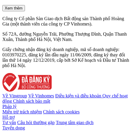
Xem thêm
Công ty Cổ phần Sàn Giao dịch Bất động sản Thành phố Hoàng
Gia (một thành viên của công ty CP Vinhomes).
Số 72A, đường Nguyễn Trãi, Phường Thượng Đình, Quận Thanh
Xuân, Thành phố Hà Nội, Việt Nam.
Giấy chứng nhận đăng ký doanh nghiệp, mã số doanh nghiệp:
0103970225, đăng ký lần đầu ngày 11/06/2009, đăng ký thay đổi
lần thứ 14 ngày 12/12/2019, cấp bởi Sở Kế hoạch và Đầu tư Thành
phố Hà Nội.
Về Vingroup
Về Vinhomes
Điều kiện và điều khoản
Quy chế hoạt
động
Chính sách bảo mật
Pháp lý
Miễn trừ trách nhiệm
Chính sách cookies
Hỗ trợ
Tư vấn
Câu hỏi thường gặp
Trung tâm giao dịch
Tuyển dụng