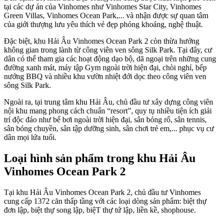
tại các dự án của Vinhomes như Vinhomes Star City, Vinhomes
Green Villas, Vinhomes Ocean Park,... và nhận được sự quan tâm
của giới thượng lưu yêu thích vẻ đẹp phóng khoáng, nghệ thuật.
Đặc biệt, khu Hải Âu Vinhomes Ocean Park 2 còn thừa hưởng
không gian trong lành từ công viên ven sông Silk Park. Tại đây, cư
dân có thể tham gia các hoạt động dạo bộ, dã ngoại trên những cung
đường xanh mát, máy tập Gym ngoài trời hiện đại, chòi nghỉ, bếp
nướng BBQ và nhiều khu vườn nhiệt đới dọc theo công viên ven
sông Silk Park.
Ngoài ra, tại trung tâm khu Hải Âu, chủ đầu tư xây dựng công viên
nội khu mang phong cách chuẩn “resort”, quy tụ nhiều tiện ích giải
trí độc đáo như bể bơi ngoài trời hiện đại, sân bóng rổ, sân tennis,
sân bóng chuyền, sân tập dưỡng sinh, sân chơi trẻ em,... phục vụ cư
dân mọi lứa tuổi.
Loại hình sản phẩm trong khu Hải Âu
Vinhomes Ocean Park 2
Tại khu Hải Âu Vinhomes Ocean Park 2, chủ đầu tư Vinhomes
cung cấp 1372 căn thấp tầng với các loại dòng sản phẩm: biệt thự
đơn lập, biệt thự song lập, biệT thự tứ lập, liền kề, shophouse.