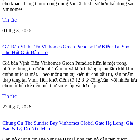
cho khách hàng thuộc cộng đồng VinClub khi sở hữu bất động sản
Vinhomes.
Tin tức
01 thg 8, 2026
Giá Bán Vịnh Tiên Vinhomes Green Paradise Dự Kiến: Tại Sao
Thu Hút Giới Đầu Tư?
Giá bán Vịnh Tiên Vinhomes Green Paradise hiện là một trong
những thông tin được nhà đầu tư và khách hàng quan tâm khi khu
chính thức ra mắt. Theo thông tin dự kiến từ chủ đầu tư, sản phẩm
thấp tầng tại Vịnh Tiên khởi điểm từ 12,8 tỷ đồng/căn, với nhiều lựa
chọn từ liền kề đến biệt thự song lập và đơn lập.
Tin tức
23 thg 7, 2026
Chung Cư The Sunrise Bay Vinhomes Global Gate Hạ Long: Giá
Bán & Lý Do Nên Mua
Căn hộ chung cư The Sunrise Bay là khu căn hộ đầu tiên được