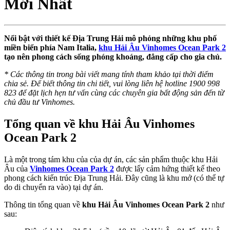
Mới Nhất
Nổi bật với thiết kế Địa Trung Hải mô phỏng những khu phố
miền biển phía Nam Italia,
khu Hải Âu Vinhomes Ocean Park 2
tạo nên phong cách sống phóng khoáng, đẳng cấp cho gia chủ.
* Các thông tin trong bài viết mang tính tham khảo tại thời điểm
chia sẻ. Để biết thông tin chi tiết, vui lòng liên hệ hotline 1900 998
823 để đặt lịch hẹn tư vấn cùng các chuyên gia bất động sản đến từ
chủ đầu tư Vinhomes.
Tổng quan về khu Hải Âu Vinhomes
Ocean Park 2
Là một trong tám khu của của dự án, các sản phẩm thuộc khu Hải
Âu của
Vinhomes Ocean Park 2
được lấy cảm hứng thiết kế theo
phong cách kiến trúc Địa Trung Hải. Đây cũng là khu mở (có thể tự
do di chuyển ra vào) tại dự án.
Thông tin tổng quan về
khu Hải Âu Vinhomes Ocean Park 2
như
sau: