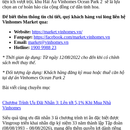
tiện ích vượt trội, khu Hải Âu Vinhomes Ocean Park 2 sẽ là lựa
chọn an cư hoàn hảo của cộng đồng cư dân tinh hoa.
Để biết thêm thông tin chi tiết, quý khách hàng vui lòng liên hệ
Vinhomes Market qua:
Website:
https://market.vinhomes.vn/
Fanpage:
https://facebook.com/market.vinhomes.vn
Email:
market@vinhomes.vn
Hotline:
1900 9988 23
* Thời gian áp dụng: Từ ngày 12/08/2022 cho đến khi có chính
sách mới thay thế.
* Đối tượng áp dụng: Khách hàng đăng ký mua hoặc thuê căn hộ
tại dự án Vinhomes Ocean Park 2
Bài viết cùng chuyên mục
Chương Trình Ưu Đãi Nhân 3: Lên tới 5,1% Khi Mua Nhà
Vinhomes
Siêu quà tặng ưu đãi nhân 3 là chương trình tri ân đặc biệt được
Vingroup triển khai nhân dịp kỷ niệm 33 năm thành lập Tập đoàn
(08/08/1993 – 08/08/2026), mang đến thêm quyền lợi dành riêng