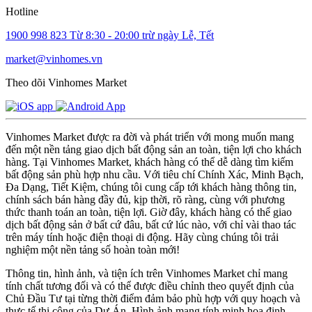
Hotline
1900 998 823
Từ 8:30 - 20:00 trừ ngày Lễ, Tết
market@vinhomes.vn
Theo dõi Vinhomes Market
Vinhomes Market được ra đời và phát triển với mong muốn mang
đến một nền tảng giao dịch bất động sản an toàn, tiện lợi cho khách
hàng. Tại Vinhomes Market, khách hàng có thể dễ dàng tìm kiếm
bất động sản phù hợp nhu cầu. Với tiêu chí Chính Xác, Minh Bạch,
Đa Dạng, Tiết Kiệm, chúng tôi cung cấp tới khách hàng thông tin,
chính sách bán hàng đầy đủ, kịp thời, rõ ràng, cùng với phương
thức thanh toán an toàn, tiện lợi. Giờ đây, khách hàng có thể giao
dịch bất động sản ở bất cứ đâu, bất cứ lúc nào, với chỉ vài thao tác
trên máy tính hoặc điện thoại di động. Hãy cùng chúng tôi trải
nghiệm một nền tảng số hoàn toàn mới!
Thông tin, hình ảnh, và tiện ích trên Vinhomes Market chỉ mang
tính chất tương đối và có thể được điều chỉnh theo quyết định của
Chủ Đầu Tư tại từng thời điểm đảm bảo phù hợp với quy hoạch và
thực tế thi công của Dự Án. Hình ảnh mang tính minh họa định