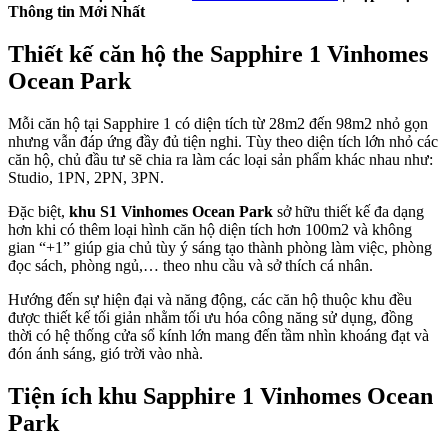
Thông tin Mới Nhất
Thiết kế căn hộ the Sapphire 1 Vinhomes
Ocean Park
Mỗi căn hộ tại Sapphire 1 có diện tích từ 28m2 đến 98m2 nhỏ gọn
nhưng vẫn đáp ứng đầy đủ tiện nghi. Tùy theo diện tích lớn nhỏ các
căn hộ, chủ đầu tư sẽ chia ra làm các loại sản phẩm khác nhau như:
Studio, 1PN, 2PN, 3PN.
Đặc biệt,
khu S1 Vinhomes Ocean Park
sở hữu thiết kế đa dạng
hơn khi có thêm loại hình căn hộ diện tích hơn 100m2 và không
gian “+1” giúp gia chủ tùy ý sáng tạo thành phòng làm việc, phòng
đọc sách, phòng ngủ,… theo nhu cầu và sở thích cá nhân.
Hướng đến sự hiện đại và năng động, các căn hộ thuộc khu đều
được thiết kế tối giản nhằm tối ưu hóa công năng sử dụng, đồng
thời có hệ thống cửa sổ kính lớn mang đến tầm nhìn khoáng đạt và
đón ánh sáng, gió trời vào nhà.
Tiện ích khu Sapphire 1 Vinhomes Ocean
Park