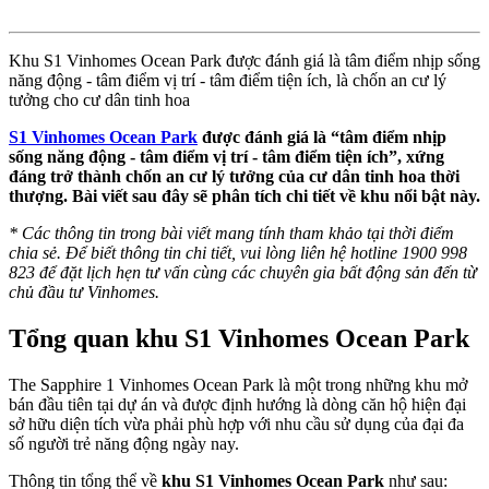
Khu S1 Vinhomes Ocean Park được đánh giá là tâm điểm nhịp sống
năng động - tâm điểm vị trí - tâm điểm tiện ích, là chốn an cư lý
tưởng cho cư dân tinh hoa
S1 Vinhomes Ocean Park
được đánh giá là “tâm điểm nhịp
sống năng động - tâm điểm vị trí - tâm điểm tiện ích”, xứng
đáng trở thành chốn an cư lý tưởng của cư dân tinh hoa thời
thượng. Bài viết sau đây sẽ phân tích chi tiết về khu nổi bật này.
* Các thông tin trong bài viết mang tính tham khảo tại thời điểm
chia sẻ. Để biết thông tin chi tiết, vui lòng liên hệ hotline 1900 998
823 để đặt lịch hẹn tư vấn cùng các chuyên gia bất động sản đến từ
chủ đầu tư Vinhomes.
Tổng quan khu S1 Vinhomes Ocean Park
The Sapphire 1 Vinhomes Ocean Park là một trong những khu mở
bán đầu tiên tại dự án và được định hướng là dòng căn hộ hiện đại
sở hữu diện tích vừa phải phù hợp với nhu cầu sử dụng của đại đa
số người trẻ năng động ngày nay.
Thông tin tổng thể về
khu S1 Vinhomes Ocean Park
như sau: