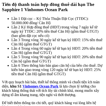
Tiến độ thanh toán hợp đồng thuê dài hạn The
Sapphire 1 Vinhomes Ocean Park
Lần 1 Đặt cọc – Ký Thỏa Thuận Đặt Cọc (TTĐC):
50.000.000 đồng/ Căn Hộ
Lần 2 Ký Hợp đồng thuê (HĐT) trong vòng 7 ngày kể từ
ngày ký TTĐC: 20% tiền thuê Căn Hộ (gồm thuế GTGT)
(bao gồm đặt cọc nếu có)
Lần 3 Trong vòng 30 ngày kể từ hạn ký HĐT: 15% tiền thuê
Căn Hộ (gồm thuế GTGT)
Lần 4 Trong vòng 60 ngày kể từ hạn ký HĐT: 20% tiền thuê
Căn Hộ (gồm thuế GTGT)
Lần 5 Trong vòng 90 ngày kể từ hạn ký HĐT: 20% tiền thuê
Căn hộ (gồm thuế GTGT)
Lần 6 Theo thông báo bàn giao căn hộ của bên cho thuê. Dự
kiến bàn giao trong vòng 120 ngày kể từ hạn ký HĐT: 25%
tiền thuê Căn Hộ (gồm thuế GTGT)
Với quy hoạch bài bản, thiết kế thông minh và chuỗi tiện ích toàn
diện,
khu S1
Vinhomes Ocean Park
là lựa chọn lý tưởng cho
khách hàng thông thái với tích lũy tài chính khá, mong muốn xây
dựng tổ ấm khang trang, tiện nghi và thời thượng.
Để biết thêm thông tin chi tiết, quý khách hàng vui lòng liên hệ