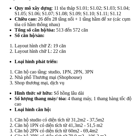
Quy mô xây dựng
: 11 tòa tháp S1.01; S1.02; S1.03; S1.04;
S1.05; S1.06; S1.07; S1.08; S1.09; S1.10; S1.11; S1.12
Chiều cao:
26 đến 28 tầng nổi + 1 tầng hầm để xe (các cụm
tòa có hầm thông nhau)
Tổng số căn hộ/tòa:
513 đến 572 căn
Số căn hộ/sàn:
Layout hình chữ Z: 19 căn
Layout hình chữ L: 22 căn
Loại hình phát triển:
Căn hộ cao tầng: studio, 1PN, 2PN, 3PN
Nhà phố Thương mại (Shophouse)
Shop thương mại, dịch vụ
Hình thức sở hữu:
Sổ hồng lâu dài
Số lượng thang máy/ tòa:
4 thang máy, 1 thang hàng tốc độ
cao
Loại hình căn hộ:
Căn hộ studio có diện tích từ 31,2m2 - 37,5m2
Căn hộ 1PN có diện tích từ 41,3m2 - 51,5 m2
Căn hộ 2PN có diện tích từ 60m2 - 69,4m2