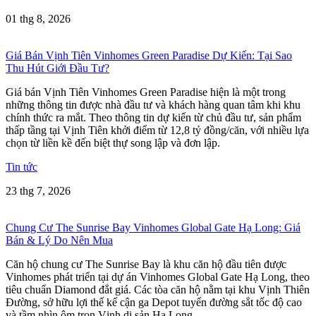
01 thg 8, 2026
Giá Bán Vịnh Tiên Vinhomes Green Paradise Dự Kiến: Tại Sao
Thu Hút Giới Đầu Tư?
Giá bán Vịnh Tiên Vinhomes Green Paradise hiện là một trong
những thông tin được nhà đầu tư và khách hàng quan tâm khi khu
chính thức ra mắt. Theo thông tin dự kiến từ chủ đầu tư, sản phẩm
thấp tầng tại Vịnh Tiên khởi điểm từ 12,8 tỷ đồng/căn, với nhiều lựa
chọn từ liền kề đến biệt thự song lập và đơn lập.
Tin tức
23 thg 7, 2026
Chung Cư The Sunrise Bay Vinhomes Global Gate Hạ Long: Giá
Bán & Lý Do Nên Mua
Căn hộ chung cư The Sunrise Bay là khu căn hộ đầu tiên được
Vinhomes phát triển tại dự án Vinhomes Global Gate Hạ Long, theo
tiêu chuẩn Diamond đắt giá. Các tòa căn hộ nằm tại khu Vịnh Thiên
Đường, sở hữu lợi thế kế cận ga Depot tuyến đường sắt tốc độ cao
và tầm nhìn ôm trọn Vịnh di sản Hạ Long.