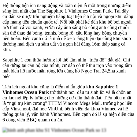
Hệ thống tiện ích năng động và toàn diện là một trong những điểm
sáng lớn nhất của The Sapphire 1 Vinhomes Ocean Park. Tại đây,
cư dân sẽ được trải nghiệm hàng loạt tiện ích nội và ngoại khu đẳng
cấp mang tiêu chuẩn quốc tế. Nổi bật phải kể đến khu bể bơi ngoài
trời hình cá voi xanh, vườn cây ảnh sáng bồ công anh cùng chuỗi
sân thể thao đá bóng, tennis, bóng rổ, cầu lông hay bóng chuyền
liên hoàn. Bên cạnh đó là nhà để xe 5 tầng hiện đại cùng khu shop
thương mại dịch vụ sầm uất và ngọn hải đăng 16m thắp sáng cả
khu.
Sapphire 1 còn thừa hưởng lợi thế tầm nhìn “triệu đô” đắt giá. Chỉ
cần đứng tại căn hộ của mình, cư dân có thể thu trọn vào trong tầm
mắt biển hồ nước mặn rộng lớn cùng hồ Ngọc Trai 24,5ha xanh
biếc.
Tiện ích ngoại khu cũng là điểm nhấn giúp k
hu Sapphire 1
Vinhomes Ocean Park
trở thành nơi đầu tư sinh lời và là chốn an
cư lạc nghiệp lý tưởng cho những cư dân thành đạt. Tiêu biểu nhất
là “ngũ trụ kim cương” TTTM Vincom Mega Mall, trường học liên
cấp Vinschool, đại học VinUni, bệnh viện đa khoa Vinmec và hệ
thống quản lý, vận hành Vinhomes. Bên cạnh đó là sự hiện diện của
6 công viên BBQ quanh dự án.