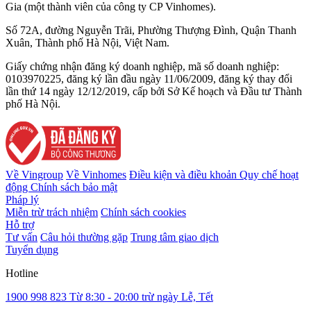
Gia (một thành viên của công ty CP Vinhomes).
Số 72A, đường Nguyễn Trãi, Phường Thượng Đình, Quận Thanh
Xuân, Thành phố Hà Nội, Việt Nam.
Giấy chứng nhận đăng ký doanh nghiệp, mã số doanh nghiệp:
0103970225, đăng ký lần đầu ngày 11/06/2009, đăng ký thay đổi
lần thứ 14 ngày 12/12/2019, cấp bởi Sở Kế hoạch và Đầu tư Thành
phố Hà Nội.
Về Vingroup
Về Vinhomes
Điều kiện và điều khoản
Quy chế hoạt
động
Chính sách bảo mật
Pháp lý
Miễn trừ trách nhiệm
Chính sách cookies
Hỗ trợ
Tư vấn
Câu hỏi thường gặp
Trung tâm giao dịch
Tuyển dụng
Hotline
1900 998 823
Từ 8:30 - 20:00 trừ ngày Lễ, Tết