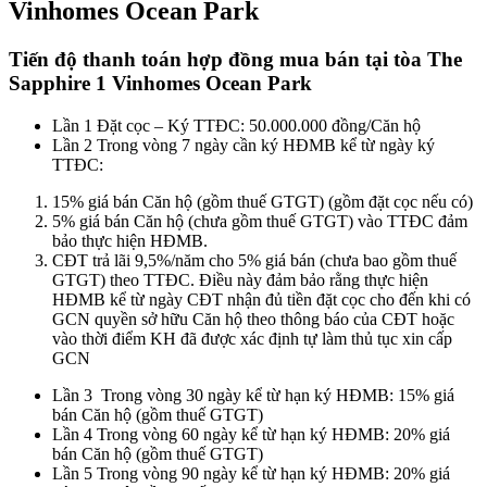
Vinhomes Ocean Park
Tiến độ thanh toán hợp đồng mua bán tại tòa The
Sapphire 1 Vinhomes Ocean Park
Lần 1 Đặt cọc – Ký TTĐC: 50.000.000 đồng/Căn hộ
Lần 2 Trong vòng 7 ngày cần ký HĐMB kể từ ngày ký
TTĐC:
15% giá bán Căn hộ (gồm thuế GTGT) (gồm đặt cọc nếu có)
5% giá bán Căn hộ (chưa gồm thuế GTGT) vào TTĐC đảm
bảo thực hiện HĐMB.
CĐT trả lãi 9,5%/năm cho 5% giá bán (chưa bao gồm thuế
GTGT) theo TTĐC. Điều này đảm bảo rằng thực hiện
HĐMB kể từ ngày CĐT nhận đủ tiền đặt cọc cho đến khi có
GCN quyền sở hữu Căn hộ theo thông báo của CĐT hoặc
vào thời điểm KH đã được xác định tự làm thủ tục xin cấp
GCN
Lần 3 Trong vòng 30 ngày kể từ hạn ký HĐMB: 15% giá
bán Căn hộ (gồm thuế GTGT)
Lần 4 Trong vòng 60 ngày kể từ hạn ký HĐMB: 20% giá
bán Căn hộ (gồm thuế GTGT)
Lần 5 Trong vòng 90 ngày kể từ hạn ký HĐMB: 20% giá