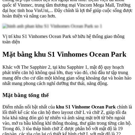
quốc tế Vinmec, trung tâm thương mại Vincom Mega Mall, Trường
đại học tinh hoa VinUni,... Đây chính là lợi thế giúp cuộc sống được
hoàn thiện và nâng cao hơn.
Vị trí khu S1 Vinhomes Ocean Park sở hữu hệ thống giao thông
toàn diện
Mặt bằng khu S1 Vinhomes Ocean Park
Khác với The Sapphire 2, tại khu Sapphire 1, mật độ quy hoạch
phát triển căn hộ không quá lớn, thay vào đó, chủ đầu tư tập trung
mang đến cho cư dân một không gian sống khoáng đạt và hoàn hảo
nhất mang phong cách nghỉ dưỡng thư thái, năng động.
Mặt bằng tổng thể
Điểm nhấn nổi bật nhất của
khu S1 Vinhome Ocean Park
chính là
lối thiết kế các tòa căn hộ theo layout chữ L và chữ Z, giúp tối đa
hóa khả năng đón gió tự nhiên và ánh sáng mặt trời từ bên ngoài
vào, mở ra bầu không khí thông thoáng, thư giãn trong từng căn hộ.
Trong đó, 3 tòa tháp hình chữ Z được phân bố với mật độ là 19
căn/sàn, các tòa còn lại có thiết kế hình chữ L với mật độ là 22