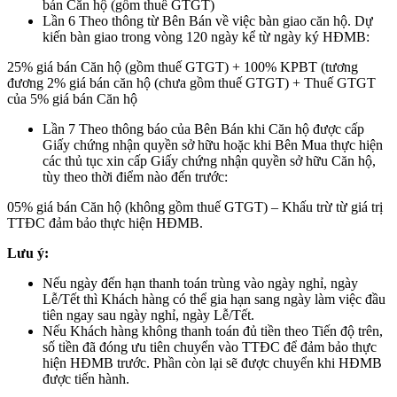
bán Căn hộ (gồm thuế GTGT)
Lần 6 Theo thông từ Bên Bán về việc bàn giao căn hộ. Dự
kiến bàn giao trong vòng 120 ngày kể từ ngày ký HĐMB:
25% giá bán Căn hộ (gồm thuế GTGT) + 100% KPBT (tương
đương 2% giá bán căn hộ (chưa gồm thuế GTGT) + Thuế GTGT
của 5% giá bán Căn hộ
Lần 7 Theo thông báo của Bên Bán khi Căn hộ được cấp
Giấy chứng nhận quyền sở hữu hoặc khi Bên Mua thực hiện
các thủ tục xin cấp Giấy chứng nhận quyền sở hữu Căn hộ,
tùy theo thời điểm nào đến trước:
05% giá bán Căn hộ (không gồm thuế GTGT) – Khấu trừ từ giá trị
TTĐC đảm bảo thực hiện HĐMB.
Lưu ý:
Nếu ngày đến hạn thanh toán trùng vào ngày nghỉ, ngày
Lễ/Tết thì Khách hàng có thể gia hạn sang ngày làm việc đầu
tiên ngay sau ngày nghỉ, ngày Lễ/Tết.
Nếu Khách hàng không thanh toán đủ tiền theo Tiến độ trên,
số tiền đã đóng ưu tiên chuyển vào TTĐC để đảm bảo thực
hiện HĐMB trước. Phần còn lại sẽ được chuyển khi HĐMB
được tiến hành.