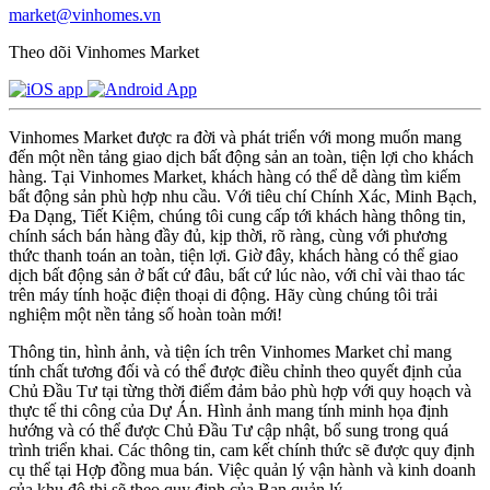
market@vinhomes.vn
Theo dõi Vinhomes Market
Vinhomes Market được ra đời và phát triển với mong muốn mang
đến một nền tảng giao dịch bất động sản an toàn, tiện lợi cho khách
hàng. Tại Vinhomes Market, khách hàng có thể dễ dàng tìm kiếm
bất động sản phù hợp nhu cầu. Với tiêu chí Chính Xác, Minh Bạch,
Đa Dạng, Tiết Kiệm, chúng tôi cung cấp tới khách hàng thông tin,
chính sách bán hàng đầy đủ, kịp thời, rõ ràng, cùng với phương
thức thanh toán an toàn, tiện lợi. Giờ đây, khách hàng có thể giao
dịch bất động sản ở bất cứ đâu, bất cứ lúc nào, với chỉ vài thao tác
trên máy tính hoặc điện thoại di động. Hãy cùng chúng tôi trải
nghiệm một nền tảng số hoàn toàn mới!
Thông tin, hình ảnh, và tiện ích trên Vinhomes Market chỉ mang
tính chất tương đối và có thể được điều chỉnh theo quyết định của
Chủ Đầu Tư tại từng thời điểm đảm bảo phù hợp với quy hoạch và
thực tế thi công của Dự Án. Hình ảnh mang tính minh họa định
hướng và có thể được Chủ Đầu Tư cập nhật, bổ sung trong quá
trình triển khai. Các thông tin, cam kết chính thức sẽ được quy định
cụ thể tại Hợp đồng mua bán. Việc quản lý vận hành và kinh doanh
của khu đô thị sẽ theo quy định của Ban quản lý.