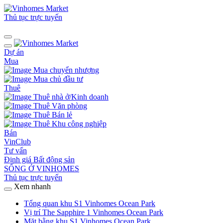
Thủ tục trực tuyến
Dự án
Mua
Mua chuyển nhượng
Mua chủ đầu tư
Thuê
Thuê nhà ở/Kinh doanh
Thuê Văn phòng
Thuê Bán lẻ
Thuê Khu công nghiệp
Bán
VinClub
Tư vấn
Định giá Bất động sản
SỐNG Ở VINHOMES
Thủ tục trực tuyến
Xem nhanh
Tổng quan khu S1 Vinhomes Ocean Park
Vị trí The Sapphire 1 Vinhomes Ocean Park
Mặt bằng khu S1 Vinhomes Ocean Park