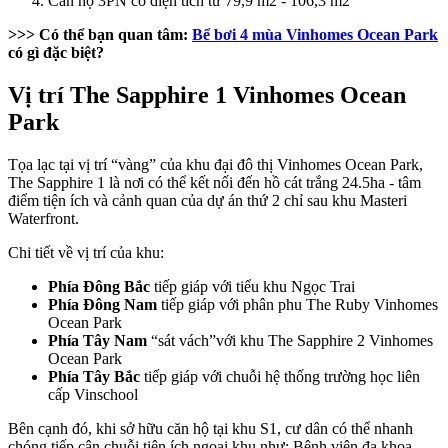
Căn hộ 3PN có diện tích từ 79,9 m2 - 106,3 m2
>>> Có thể bạn quan tâm:
Bể bơi 4 mùa Vinhomes Ocean Park
có gì đặc biệt?
Vị trí The Sapphire 1 Vinhomes Ocean
Park
Tọa lạc tại vị trí “vàng” của khu đại đô thị Vinhomes Ocean Park,
The Sapphire 1 là nơi có thể kết nối đến hồ cát trắng 24.5ha - tâm
điểm tiện ích và cảnh quan của dự án thứ 2 chỉ sau khu Masteri
Waterfront.
Chi tiết về vị trí của khu:
Phía Đông Bắc
tiếp giáp với tiểu khu Ngọc Trai
Phía Đông Nam
tiếp giáp với phân phu The Ruby Vinhomes
Ocean Park
Phía Tây Nam
“sát vách”với khu The Sapphire 2 Vinhomes
Ocean Park
Phía Tây Bắc
tiếp giáp với chuỗi hệ thống trường học liên
cấp Vinschool
Bên cạnh đó, khi sở hữu căn hộ tại khu S1, cư dân có thể nhanh
chóng tiếp cận chuỗi tiện ích ngoại khu như: Bệnh viện đa khoa