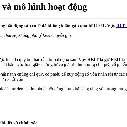
m và mô hình hoạt động
ng bất động sản có lẽ đã không ít lần gặp qua từ REIT. Vậy
REIT 
ểm chia sẻ, không phải ý kiến chuyên gia
ược hiểu là quỹ tín thác đầu tư bất động sản. Vậy
REIT là gì
? REIT là 
hát hành các loại giấy chứng từ có giá trí như chứng chỉ quỹ, cổ phiếu
hát hành chứng chỉ quỹ, cổ phiếu để huy động số vốn nhàn rỗi từ các 
ư đã rót vốn.
ỹ đầu tư đem lại lợi nhuận tốt cũng như khả năng tăng vốn trong trung
chi tiết và chính xác