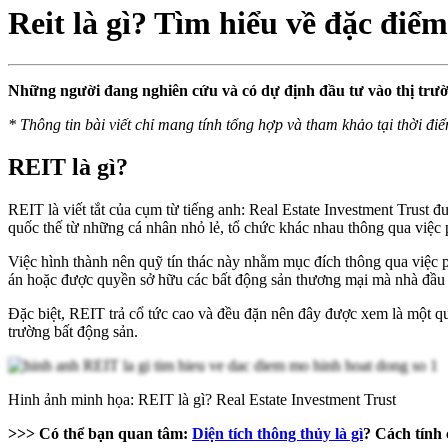
Reit là gì? Tìm hiểu về đặc điể
Những người đang nghiên cứu và có dự định đầu tư vào thị trườ
*
Thông tin bài viết chỉ mang tính tổng hợp và tham khảo tại thời đi
REIT là gì?
REIT là viết tắt của cụm từ tiếng anh: Real Estate Investment Trust đ
quốc thế từ những cá nhân nhỏ lẻ, tổ chức khác nhau thông qua việc p
Việc hình thành nên quỹ tín thác này nhằm mục đích thông qua việc p
án hoặc được quyền sở hữu các bất động sản thương mại mà nhà đầu t
Đặc biệt, REIT trả cổ tức cao và đều đặn nên đây được xem là một qu
trường bất động sản.
Hinh ảnh minh họa: REIT là gì? Real Estate Investment Trust
>>> Có thể bạn quan tâm:
Diện tích thông thủy là gì
? Cách tính 