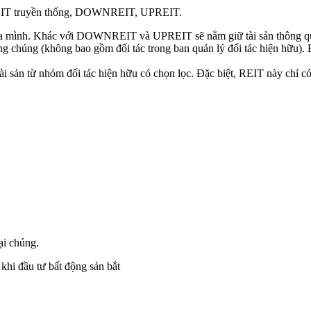
à: REIT truyền thống, DOWNREIT, UPREIT.
 của mình. Khác với DOWNREIT và UPREIT sẽ nắm giữ tài sản thông qua
g chúng (không bao gồm đối tác trong ban quản lý đối tác hiện hữ
ài sản từ nhóm đối tác hiện hữu có chọn lọc. Đặc biệt, REIT này chỉ c
ại chúng.
khi đầu tư bất động sản bắt