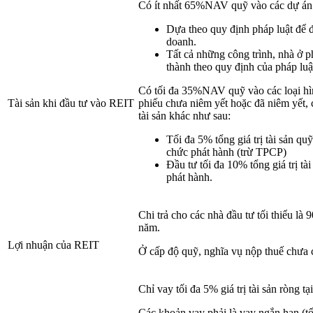
Có ít nhất 65%NAV quỹ vào các dự án 
Dựa theo quy định pháp luật để 
doanh.
Tất cả những công trình, nhà ở 
thành theo quy định của pháp luậ
Có tối đa 35%NAV quỹ vào các loại hình
Tài sản khi đầu tư vào REIT
phiếu chưa niêm yết hoặc đã niêm yết,
tài sản khác như sau:
Tối đa 5% tổng giá trị tài sản q
chức phát hành (trừ TPCP)
Đầu tư tối đa 10% tổng giá trị t
phát hành.
Chi trả cho các nhà đầu tư tối thiểu là
năm.
Lợi nhuận của REIT
Ở cấp độ quỹ, nghĩa vụ nộp thuế chưa c
Chỉ vay tối đa 5% giá trị tài sản ròng tạ
Các khoản vay phải là vay ngắn hạn (tối