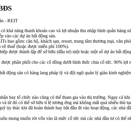
 BĐS
sản - REIT
ó khả năng thanh khoản cao và lợi nhuận thu nhập bình quân hàng năm
ếp vào các dự án bất động sản.
s bao gồm: căn hộ, khách sạn, resort, trung tâm thương mại, văn phòn
i về thuế (hoặc được miễn phí 100%).
iệp được thành lập để sở hữu (đầu tư) một hoặc một số dự án bất độn
được phân phối cho các cổ đông dưới hình thức chia cổ tức. 90% lợi n
ất động sản có hàng lang pháp lý và đội ngũ quản lý giàu kinh nghiệ
nhân hay tổ chức nào cũng có thể tham gia vào thị trường. Ngay cả kh
và từ đó có thể sở hữu tỉ lệ tương ứng mà không mất quá nhiều thủ tụ
ỹ ủy thác khi đã hoàn thành hay bắt đầu đi vào hoạt động, các nhà đầu
 luôn mong muốn rót vốn vào là mức cổ tức mà các nhà đầu tư có thể n