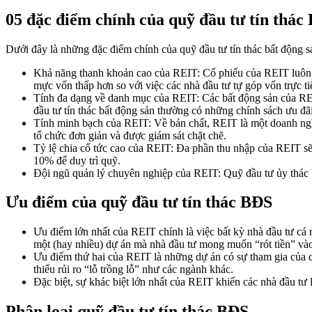
05 đặc điểm chính của quỹ đầu tư tín thác
Dưới đây là những đặc điểm chính của quỹ đầu tư tín thác bất động 
Khả năng thanh khoản cao của REIT: Cổ phiếu của REIT luôn c
mực vốn thấp hơn so với việc các nhà đầu tư tự góp vốn trực ti
Tính đa dạng về danh mục của REIT: Các bất động sản của REIT
đầu tư tín thác bất động sản thường có những chính sách ưu đã
Tính minh bạch của REIT: Về bản chất, REIT là một doanh ngh
tổ chức đơn giản và được giám sát chặt chẽ.
Tỷ lệ chia cổ tức cao của REIT: Đa phần thu nhập của REIT sẽ 
10% để duy trì quỹ.
Đội ngũ quản lý chuyên nghiệp của REIT: Quỹ đầu tư ủy thác b
Ưu điểm của quỹ đầu tư tín thác BĐS
Ưu điểm lớn nhất của REIT chính là việc bất kỳ nhà đầu tư cá 
một (hay nhiều) dự án mà nhà đầu tư mong muốn “rót tiền” vào 
Ưu điểm thứ hai của REIT là những dự án có sự tham gia của qu
thiểu rủi ro “lỗ trồng lỗ” như các ngành khác.
Đặc biệt, sự khác biệt lớn nhất của REIT khiến các nhà đầu tư
Phân loại quỹ đầu tư tín thác BĐS