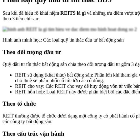
Sau khi đã hiểu rõ khái niệm
REITS là gì
và những ưu điểm vượt trội
theo 3 tiêu chí sau:
Hinh ảnh minh họa: Các loại quỹ tín thác đầu tư bất động sản
Theo đối tượng đầu tư
Quỹ đầu tư tín thác bất động sản chia theo đối tượng đầu tư gồm 3 dạ
REIT sử dụng (khai thác) bất động sản: Phần lớn khi tham gia 
cho thuê sẽ phân phối cổ tức tới các cổ đông.
REIT cho vay: Các REIT cho vay để huy động vốn từ việc bán c
REIT hỗn hợp: Loại REIT này được phân biệt bởi các đặc điể
Theo tổ chức
REIT thường được tổ chức dưới dạng một công ty có phát hành cổ phiế
các công ty bất động sản.
Theo cấu trúc vận hành