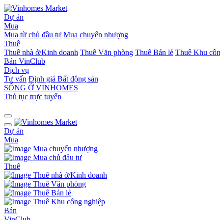
Dự án
Mua
Mua từ chủ đầu tư
Mua chuyển nhượng
Thuê
Thuê nhà ở/Kinh doanh
Thuê Văn phòng
Thuê Bán lẻ
Thuê Khu côn
Bán
VinClub
Dịch vụ
Tư vấn
Định giá Bất động sản
SỐNG Ở VINHOMES
Thủ tục trực tuyến
Dự án
Mua
Mua chuyển nhượng
Mua chủ đầu tư
Thuê
Thuê nhà ở/Kinh doanh
Thuê Văn phòng
Thuê Bán lẻ
Thuê Khu công nghiệp
Bán
VinClub