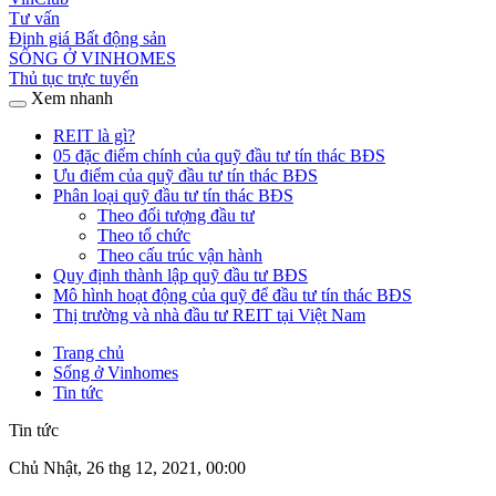
Tư vấn
Định giá Bất động sản
SỐNG Ở VINHOMES
Thủ tục trực tuyến
Xem nhanh
REIT là gì?
05 đặc điểm chính của quỹ đầu tư tín thác BĐS
Ưu điểm của quỹ đầu tư tín thác BĐS
Phân loại quỹ đầu tư tín thác BĐS
Theo đối tượng đầu tư
Theo tổ chức
Theo cấu trúc vận hành
Quy định thành lập quỹ đầu tư BĐS
Mô hình hoạt động của quỹ để đầu tư tín thác BĐS
Thị trường và nhà đầu tư REIT tại Việt Nam
Trang chủ
Sống ở Vinhomes
Tin tức
Tin tức
Chủ Nhật, 26 thg 12, 2021, 00:00