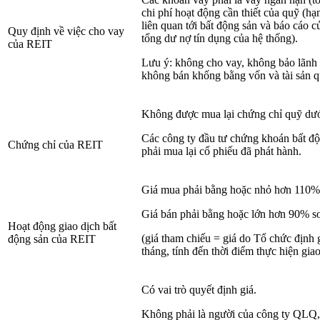
chi phí hoạt động cần thiết của quỹ (hạ
liên quan tới bất động sản và báo cáo
Quy định về việc cho vay
tổng dư nợ tín dụng của hệ thống).
của REIT
Lưu ý: không cho vay, không bảo lãnh
không bán khống bằng vốn và tài sản q
Không được mua lại chứng chỉ quỹ dướ
Các công ty đầu tư chứng khoán bất đ
Chứng chỉ của REIT
phải mua lại cổ phiếu đã phát hành.
Giá mua phải bằng hoặc nhỏ hơn 110% 
Giá bán phải bằng hoặc lớn hơn 90% so
Hoạt động giao dịch bất
(giá tham chiếu = giá do Tổ chức định g
động sản của REIT
tháng, tính đến thời điểm thực hiện giao
Có vai trò quyết định giá.
Không phải là người của công ty QLQ,