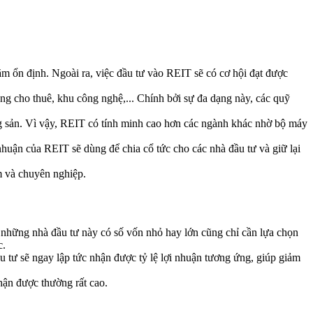
 ổn định. Ngoài ra, việc đầu tư vào REIT sẽ có cơ hội đạt được
g cho thuê, khu công nghệ,... Chính bởi sự đa dạng này, các quỹ
g sản. Vì vậy, REIT có tính minh cao hơn các ngành khác nhờ bộ máy
huận của REIT sẽ dùng để chia cổ tức cho các nhà đầu tư và giữ lại
m và chuyên nghiệp.
i những nhà đầu tư này có số vốn nhỏ hay lớn cũng chỉ cần lựa chọn
c.
 tư sẽ ngay lập tức nhận được tỷ lệ lợi nhuận tương ứng, giúp giảm
hận được thường rất cao.