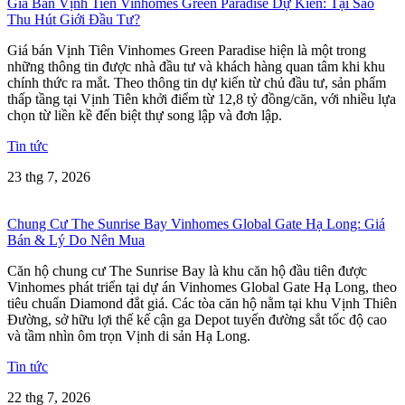
Giá Bán Vịnh Tiên Vinhomes Green Paradise Dự Kiến: Tại Sao
Thu Hút Giới Đầu Tư?
Giá bán Vịnh Tiên Vinhomes Green Paradise hiện là một trong
những thông tin được nhà đầu tư và khách hàng quan tâm khi khu
chính thức ra mắt. Theo thông tin dự kiến từ chủ đầu tư, sản phẩm
thấp tầng tại Vịnh Tiên khởi điểm từ 12,8 tỷ đồng/căn, với nhiều lựa
chọn từ liền kề đến biệt thự song lập và đơn lập.
Tin tức
23 thg 7, 2026
Chung Cư The Sunrise Bay Vinhomes Global Gate Hạ Long: Giá
Bán & Lý Do Nên Mua
Căn hộ chung cư The Sunrise Bay là khu căn hộ đầu tiên được
Vinhomes phát triển tại dự án Vinhomes Global Gate Hạ Long, theo
tiêu chuẩn Diamond đắt giá. Các tòa căn hộ nằm tại khu Vịnh Thiên
Đường, sở hữu lợi thế kế cận ga Depot tuyến đường sắt tốc độ cao
và tầm nhìn ôm trọn Vịnh di sản Hạ Long.
Tin tức
22 thg 7, 2026