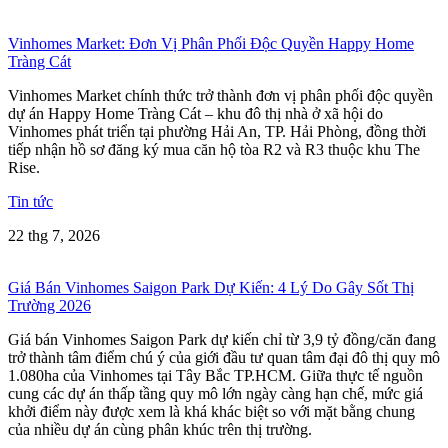
Vinhomes Market: Đơn Vị Phân Phối Độc Quyền Happy Home
Tràng Cát
Vinhomes Market chính thức trở thành đơn vị phân phối độc quyền
dự án Happy Home Tràng Cát – khu đô thị nhà ở xã hội do
Vinhomes phát triển tại phường Hải An, TP. Hải Phòng, đồng thời
tiếp nhận hồ sơ đăng ký mua căn hộ tòa R2 và R3 thuộc khu The
Rise.
Tin tức
22 thg 7, 2026
Giá Bán Vinhomes Saigon Park Dự Kiến: 4 Lý Do Gây Sốt Thị
Trường 2026
Giá bán Vinhomes Saigon Park dự kiến chỉ từ 3,9 tỷ đồng/căn đang
trở thành tâm điểm chú ý của giới đầu tư quan tâm đại đô thị quy mô
1.080ha của Vinhomes tại Tây Bắc TP.HCM. Giữa thực tế nguồn
cung các dự án thấp tầng quy mô lớn ngày càng hạn chế, mức giá
khởi điểm này được xem là khá khác biệt so với mặt bằng chung
của nhiều dự án cùng phân khúc trên thị trường.