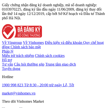
Giấy chứng nhận đăng ký doanh nghiệp, mã số doanh nghiệp:
0103970225, đăng ký lần đầu ngày 11/06/2009, đăng ký thay đổi
lần thứ 14 ngày 12/12/2019, cấp bởi Sở Kế hoạch và Đầu tư Thành
phố Hà Nội.
Về Vingroup
Về Vinhomes
Điều kiện và điều khoản
Quy chế hoạt
động
Chính sách bảo mật
Pháp lý
Miễn trừ trách nhiệm
Chính sách cookies
Hỗ trợ
Tư vấn
Câu hỏi thường gặp
Trung tâm giao dịch
Tuyển dụng
Hotline
1900 998 823
Từ 8:30 - 20:00 trừ ngày Lễ, Tết
market@vinhomes.vn
Theo dõi Vinhomes Market