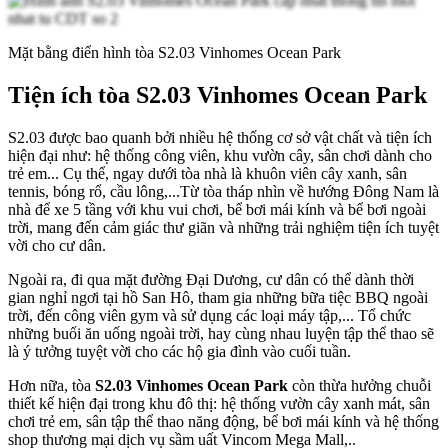
Mặt bằng điển hình tòa S2.03 Vinhomes Ocean Park
Tiện ích tòa S2.03 Vinhomes Ocean Park
S2.03 được bao quanh bởi nhiều hệ thống cơ sở vật chất và tiện ích
hiện đại như: hệ thống công viên, khu vườn cây, sân chơi dành cho
trẻ em... Cụ thể, ngay dưới tòa nhà là khuôn viên cây xanh, sân
tennis, bóng rổ, cầu lông,...Từ tòa tháp nhìn về hướng Đông Nam là
nhà để xe 5 tầng với khu vui chơi, bể bơi mái kính và bể bơi ngoài
trời, mang đến cảm giác thư giãn và những trải nghiệm tiện ích tuyệt
vời cho cư dân.
Ngoài ra, đi qua mặt đường Đại Dương, cư dân có thể dành thời
gian nghỉ ngơi tại hồ San Hô, tham gia những bữa tiệc BBQ ngoài
trời, đến công viên gym và sử dụng các loại máy tập,... Tổ chức
những buổi ăn uống ngoài trời, hay cùng nhau luyện tập thể thao sẽ
là ý tưởng tuyệt vời cho các hộ gia đình vào cuối tuần.
Hơn nữa, tòa
S2.03 Vinhomes Ocean Park
còn thừa hưởng chuỗi
thiết kế hiện đại trong khu đô thị: hệ thống vườn cây xanh mát, sân
chơi trẻ em, sân tập thể thao năng động, bể bơi mái kính và hệ thống
shop thương mại dịch vụ sầm uất Vincom Mega Mall,..