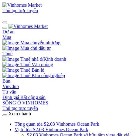
Thủ tục trực tuyến
Dự án
Mua
Mua chuyển nhượng
Mua chủ đầu tư
Thuê
Thuê nhà ở/Kinh doanh
Thuê Văn phòng
Thuê Bán lẻ
Thuê Khu công nghiệp
Bán
VinClub
Tư vấn
Định giá Bất động sản
SỐNG Ở VINHOMES
Thủ tục trực tuyến
Xem nhanh
Tổng quan tòa S2.03 Vinhomes Ocean Park
Vị trí tòa S2.03 Vinhomes Ocean Park
S2.03 Vinhomes Ocean Park sở hữu tầm view đắt giá