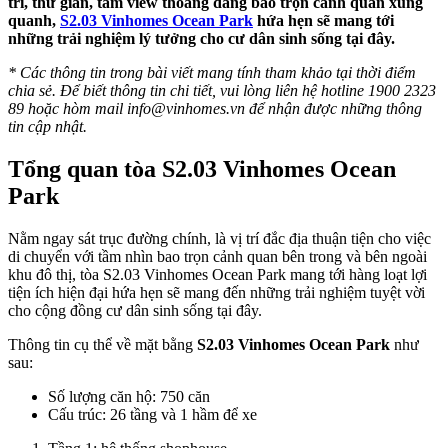
trí, thư giãn, tầm view thoáng đãng bao trọn cảnh quan xung
quanh,
S2.03 Vinhomes Ocean Park
hứa hẹn sẽ mang tới
những trải nghiệm lý tưởng cho cư dân sinh sống tại đây.
* Các thông tin trong bài viết mang tính tham khảo tại thời điểm
chia sẻ. Để biết thông tin chi tiết, vui lòng liên hệ hotline 1900 2323
89 hoặc hòm mail
info@vinhomes.vn
để nhận được những thông
tin cập nhật.
Tổng quan tòa S2.03 Vinhomes Ocean
Park
Nằm ngay sát trục đường chính, là vị trí đắc địa thuận tiện cho việc
di chuyển với tầm nhìn bao trọn cảnh quan bên trong và bên ngoài
khu đô thị, tòa S2.03 Vinhomes Ocean Park mang tới hàng loạt lợi
tiện ích hiện đại hứa hẹn sẽ mang đến những trải nghiệm tuyệt vời
cho cộng đồng cư dân sinh sống tại đây.
Thông tin cụ thể về mặt bằng
S2.03 Vinhomes Ocean Park
như
sau:
Số lượng căn hộ: 750 căn
Cấu trúc: 26 tầng và 1 hầm để xe