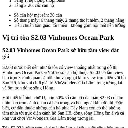
Tầng 1: hệ thống shophouse
Tầng 2-26: các căn hộ
Số căn hộ/ mặt sàn: 30 căn
Số thang máy: 6 thang máy, 2 thang thoát hiểm, 2 thang hàng
Tiêu chuẩn bàn giao: tối thiểu - không gồm nội thất liền tường
Vị trí tòa S2.03 Vinhomes Ocean Park
S2.03 Vinhomes Ocean Park sở hữu tầm view đắt
giá
S2.03 được biết đến như là tòa có view thoáng nhất trong đô thị
Vinhomes Ocean Park với 50% số căn hộ thuộc S2.03 có tầm view
bao trọn 3 cảnh quan cả nội khu và ngoại khu: view trực diện với hồ
San Hô, khu vui chơi giải trí VinWonders Gia Lâm trong tương lai
và ôm trọn dòng sông Hồng.
Với thiết kế hình chữ U, hơn 50% số căn hộ của toàn S2.03 có tầm
nhìn bao trọn cảnh quan cả bên trong và bên ngoài khu đô thị. Đặc
biệt, cư dân thuộc những căn hộ phía Tây Nam còn có thể phóng
tầm nhìn tới trực diện cảnh hồ San Hô, dòng sông Hồng êm ả và cả
khu vui chơi VinWonders Gia Lâm trong tương lai.
Tòa S2.03 hưởng trọn cả 4 mặt thoáng, vì vậy, cuộc sống bên trong