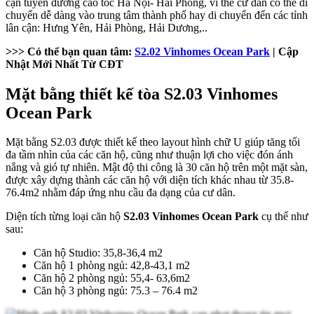
cận tuyến đường cao tốc Hà Nội- Hải Phòng, vì thế cư dân có thể di
chuyển dễ dàng vào trung tâm thành phố hay di chuyển đến các tỉnh
lân cận: Hưng Yên, Hải Phòng, Hải Dương,..
>>> Có thể bạn quan tâm:
S2.02 Vinhomes Ocean Park
| Cập
Nhật Mới Nhất Từ CĐT
Mặt bằng thiết kế tòa S2.03 Vinhomes
Ocean Park
Mặt bằng S2.03 được thiết kế theo layout hình chữ U giúp tăng tối
đa tầm nhìn của các căn hộ, cũng như thuận lợi cho việc đón ánh
nắng và gió tự nhiên. Mật độ thi công là 30 căn hộ trên một mặt sàn,
được xây dựng thành các căn hộ với diện tích khác nhau từ 35.8-
76.4m2 nhằm đáp ứng nhu cầu đa dạng của cư dân.
Diện tích từng loại căn hộ
S2.03 Vinhomes Ocean Park
cụ thể như
sau:
Căn hộ Studio: 35,8-36,4 m2
Căn hộ 1 phòng ngủ: 42,8-43,1 m2
Căn hộ 2 phòng ngủ: 55,4- 63,6m2
Căn hộ 3 phòng ngủ: 75.3 – 76.4 m2