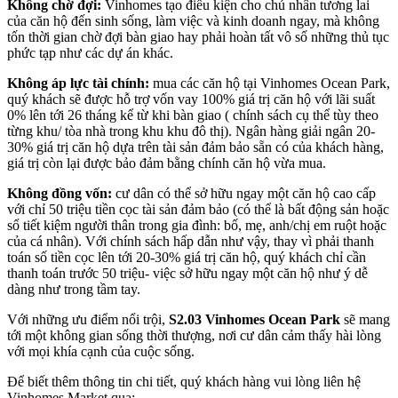
Không chờ đợi:
Vinhomes tạo điều kiện cho chủ nhân tương lai
của căn hộ đến sinh sống, làm việc và kinh doanh ngay, mà không
tốn thời gian chờ đợi bàn giao hay phải hoàn tất vô số những thủ tục
phức tạp như các dự án khác.
Không áp lực tài chính:
mua các căn hộ tại Vinhomes Ocean Park,
quý khách sẽ được hỗ trợ vốn vay 100% giá trị căn hộ với lãi suất
0% lên tới 26 tháng kể từ khi bàn giao ( chính sách cụ thể tùy theo
từng khu/ tòa nhà trong khu khu đô thị). Ngân hàng giải ngân 20-
30% giá trị căn hộ dựa trên tài sản đảm bảo sẵn có của khách hàng,
giá trị còn lại được bảo đảm bằng chính căn hộ vừa mua.
Không đồng vốn:
cư dân có thể sở hữu ngay một căn hộ cao cấp
với chỉ 50 triệu tiền cọc tài sản đảm bảo (có thể là bất động sản hoặc
sổ tiết kiệm người thân trong gia đình: bố, mẹ, anh/chị em ruột hoặc
của cá nhân). Với chính sách hấp dẫn như vậy, thay vì phải thanh
toán số tiền cọc lên tới 20-30% giá trị căn hộ, quý khách chỉ cần
thanh toán trước 50 triệu- việc sở hữu ngay một căn hộ như ý dễ
dàng như trong tầm tay.
Với những ưu điểm nổi trội,
S2.03 Vinhomes Ocean Park
sẽ mang
tới một không gian sống thời thượng, nơi cư dân cảm thấy hài lòng
với mọi khía cạnh của cuộc sống.
Để biết thêm thông tin chi tiết, quý khách hàng vui lòng liên hệ
Vinhomes Market qua: