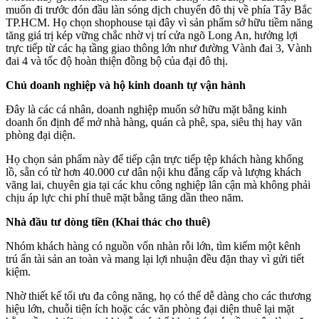
muốn đi trước đón đầu làn sóng dịch chuyển đô thị về phía Tây Bắc
TP.HCM. Họ chọn shophouse tại đây vì sản phẩm sở hữu tiềm năng
tăng giá trị kép vững chắc nhờ vị trí cửa ngõ Long An, hưởng lợi
trực tiếp từ các hạ tầng giao thông lớn như đường Vành đai 3, Vành
đai 4 và tốc độ hoàn thiện đồng bộ của đại đô thị.
Chủ doanh nghiệp và hộ kinh doanh tự vận hành
Đây là các cá nhân, doanh nghiệp muốn sở hữu mặt bằng kinh
doanh ổn định để mở nhà hàng, quán cà phê, spa, siêu thị hay văn
phòng đại diện.
Họ chọn sản phẩm này để tiếp cận trực tiếp tệp khách hàng khổng
lồ, sẵn có từ hơn 40.000 cư dân nội khu đẳng cấp và lượng khách
vãng lai, chuyên gia tại các khu công nghiệp lân cận mà không phải
chịu áp lực chi phí thuê mặt bằng tăng dần theo năm.
Nhà đầu tư dòng tiền (Khai thác cho thuê)
Nhóm khách hàng có nguồn vốn nhàn rỗi lớn, tìm kiếm một kênh
trú ẩn tài sản an toàn và mang lại lợi nhuận đều đặn thay vì gửi tiết
kiệm.
Nhờ thiết kế tối ưu đa công năng, họ có thể dễ dàng cho các thương
hiệu lớn, chuỗi tiện ích hoặc các văn phòng đại diện thuê lại mặt