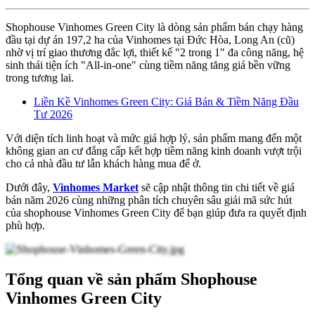
Shophouse Vinhomes Green City là dòng sản phẩm bán chạy hàng
đầu tại dự án 197,2 ha của Vinhomes tại Đức Hòa, Long An (cũ)
nhờ vị trí giao thương đắc lợi, thiết kế "2 trong 1" đa công năng, hệ
sinh thái tiện ích "All-in-one" cùng tiềm năng tăng giá bền vững
trong tương lai.
Liền Kề Vinhomes Green City: Giá Bán & Tiềm Năng Đầu
Tư 2026
Với diện tích linh hoạt và mức giá hợp lý, sản phẩm mang đến một
không gian an cư đẳng cấp kết hợp tiềm năng kinh doanh vượt trội
cho cả nhà đầu tư lẫn khách hàng mua để ở.
Dưới đây,
Vinhomes Market
sẽ cập nhật thông tin chi tiết về giá
bán năm 2026 cùng những phân tích chuyên sâu giải mã sức hút
của shophouse Vinhomes Green City để bạn giúp đưa ra quyết định
phù hợp.
Tổng quan về sản phẩm Shophouse
Vinhomes Green City