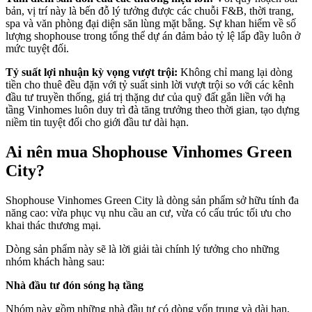
bản, vị trí này là bến đỗ lý tưởng được các chuỗi F&B, thời trang,
spa và văn phòng đại diện săn lùng mặt bằng. Sự khan hiếm về số
lượng shophouse trong tổng thể dự án đảm bảo tỷ lệ lấp đầy luôn ở
mức tuyệt đối.
Tỷ suất lợi nhuận kỳ vọng vượt trội:
Không chỉ mang lại dòng
tiền cho thuê đều đặn với tỷ suất sinh lời vượt trội so với các kênh
đầu tư truyền thống, giá trị thặng dư của quỹ đất gắn liền với hạ
tầng Vinhomes luôn duy trì đà tăng trưởng theo thời gian, tạo dựng
niềm tin tuyệt đối cho giới đầu tư dài hạn.
Ai nên mua Shophouse Vinhomes Green
City?
Shophouse Vinhomes Green City là dòng sản phẩm sở hữu tính đa
năng cao: vừa phục vụ nhu cầu an cư, vừa có cấu trúc tối ưu cho
khai thác thương mại.
Dòng sản phẩm này sẽ là lời giải tài chính lý tưởng cho những
nhóm khách hàng sau:
Nhà đầu tư đón sóng hạ tầng
Nhóm này gồm những nhà đầu tư có dòng vốn trung và dài hạn,