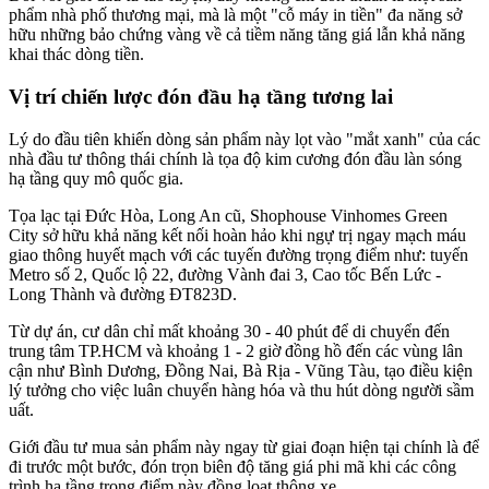
phẩm nhà phố thương mại, mà là một "cỗ máy in tiền" đa năng sở
hữu những bảo chứng vàng về cả tiềm năng tăng giá lẫn khả năng
khai thác dòng tiền.
Vị trí chiến lược đón đầu hạ tầng tương lai
Lý do đầu tiên khiến dòng sản phẩm này lọt vào "mắt xanh" của các
nhà đầu tư thông thái chính là tọa độ kim cương đón đầu làn sóng
hạ tầng quy mô quốc gia.
Tọa lạc tại Đức Hòa, Long An cũ, Shophouse Vinhomes Green
City sở hữu khả năng kết nối hoàn hảo khi ngự trị ngay mạch máu
giao thông huyết mạch với các tuyến đường trọng điểm như: tuyến
Metro số 2, Quốc lộ 22, đường Vành đai 3, Cao tốc Bến Lức -
Long Thành và đường ĐT823D.
Từ dự án, cư dân chỉ mất khoảng 30 - 40 phút để di chuyển đến
trung tâm TP.HCM và khoảng 1 - 2 giờ đồng hồ đến các vùng lân
cận như Bình Dương, Đồng Nai, Bà Rịa - Vũng Tàu, tạo điều kiện
lý tưởng cho việc luân chuyển hàng hóa và thu hút dòng người sầm
uất.
Giới đầu tư mua sản phẩm này ngay từ giai đoạn hiện tại chính là để
đi trước một bước, đón trọn biên độ tăng giá phi mã khi các công
trình hạ tầng trọng điểm này đồng loạt thông xe.