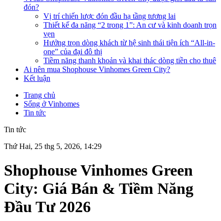
đón?
Vị trí chiến lược đón đầu hạ tầng tương lai
Thiết kế đa năng “2 trong 1”: An cư và kinh doanh trọn
vẹn
Hưởng trọn dòng khách từ hệ sinh thái tiện ích “All-in-
one” của đại đô thị
Tiềm năng thanh khoản và khai thác dòng tiền cho thuê
Ai nên mua Shophouse Vinhomes Green City?
Kết luận
Trang chủ
Sống ở Vinhomes
Tin tức
Tin tức
Thứ Hai, 25 thg 5, 2026, 14:29
Shophouse Vinhomes Green
City: Giá Bán & Tiềm Năng
Đầu Tư 2026