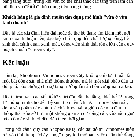
bằng tầng dưới, trong khi vẫn có thể khai thác các tầng trên làm căn
hộ dịch vụ để tối đa hóa dòng tiền hàng tháng.
Khách hàng là gia đình muốn tận dụng mô hình "vừa ở vừa
kinh doanh"
Đây là các gia đình hiện đại hoặc đa thế hệ đang tìm kiếm một nơi
kinh doanh thuận tiện, đặc biệt chú trọng đến chất lượng sống; hệ
sinh thái cảnh quan xanh mát, công viên sinh thái rộng lớn cùng quy
hoạch chuẩn "Green City".
Kết luận
Tóm lại, Shophouse Vinhomes Green City không chỉ đơn thuần là
một bất động sản nhà phố thông thường, mà là một giải pháp đầu tư
đột phá, bảo chứng cho sự tăng trưởng tài sản bền vững năm 2026.
Hội tụ trọn vẹn các yếu tố từ vị trí đón đầu hạ tầng, thiết kế “2 trong
1” thông minh cho đến hệ sinh thái tiện ích “All-in-one” sầm uất,
dòng sản phẩm này chính là chìa khóa vàng giúp các nhà đầu tư
thông thái vừa sở hữu một không gian an cư đẳng cấp, vừa nắm giữ
một cỗ máy sinh lời đều đặn theo thời gian.
Trong bối cảnh quỹ căn Shophouse tại các đại đô thị Vinhomes luôn
rơi vào tình trạng “cháy hàng” ngay khi mở bán, việc chậm trễ đồng