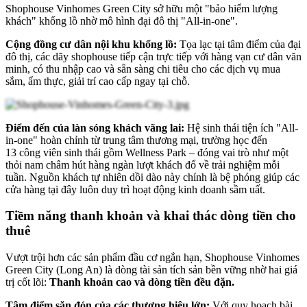
Shophouse Vinhomes Green City sở hữu một "bảo hiểm lượng
khách" khổng lồ nhờ mô hình đại đô thị "All-in-one".
Cộng đồng cư dân nội khu khổng lồ:
Tọa lạc tại tâm điểm của đại
đô thị, các dãy shophouse tiếp cận trực tiếp với hàng vạn cư dân văn
minh, có thu nhập cao và sẵn sàng chi tiêu cho các dịch vụ mua
sắm, ẩm thực, giải trí cao cấp ngay tại chỗ.
Điểm đến của làn sóng khách vãng lai:
Hệ sinh thái tiện ích "All-
in-one" hoàn chỉnh từ trung tâm thương mại, trường học đến
13
công viên sinh thái gồm Wellness Park
– đóng vai trò như một
thỏi nam châm hút hàng ngàn lượt khách đổ về trải nghiệm mỗi
tuần. Nguồn khách tự nhiên dồi dào này chính là bệ phóng giúp các
cửa hàng tại đây luôn duy trì hoạt động kinh doanh sầm uất.
Tiềm năng thanh khoản và khai thác dòng tiền cho
thuê
Vượt trội hơn các sản phẩm đầu cơ ngắn hạn, Shophouse Vinhomes
Green City (Long An) là dòng tài sản tích sản bền vững nhờ hai giá
trị cốt lõi:
Thanh khoản cao và dòng tiền đều đặn.
Tâm điểm săn đón của các thương hiệu lớn:
Với quy hoạch bài