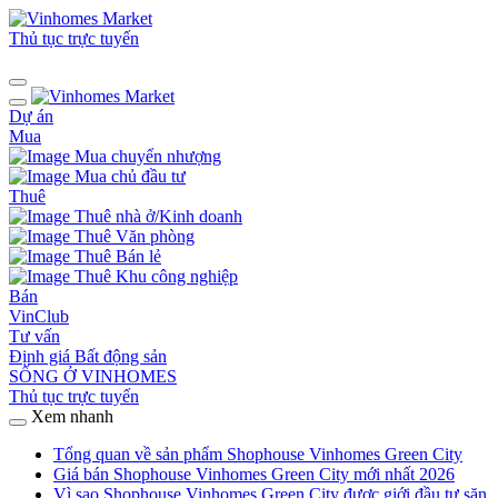
Thủ tục trực tuyến
Dự án
Mua
Mua chuyển nhượng
Mua chủ đầu tư
Thuê
Thuê nhà ở/Kinh doanh
Thuê Văn phòng
Thuê Bán lẻ
Thuê Khu công nghiệp
Bán
VinClub
Tư vấn
Định giá Bất động sản
SỐNG Ở VINHOMES
Thủ tục trực tuyến
Xem nhanh
Tổng quan về sản phẩm Shophouse Vinhomes Green City
Giá bán Shophouse Vinhomes Green City mới nhất 2026
Vì sao Shophouse Vinhomes Green City được giới đầu tư săn