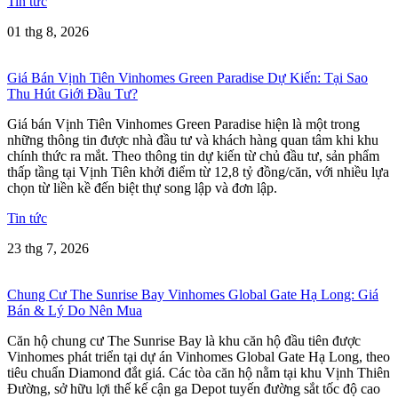
Tin tức
01 thg 8, 2026
Giá Bán Vịnh Tiên Vinhomes Green Paradise Dự Kiến: Tại Sao
Thu Hút Giới Đầu Tư?
Giá bán Vịnh Tiên Vinhomes Green Paradise hiện là một trong
những thông tin được nhà đầu tư và khách hàng quan tâm khi khu
chính thức ra mắt. Theo thông tin dự kiến từ chủ đầu tư, sản phẩm
thấp tầng tại Vịnh Tiên khởi điểm từ 12,8 tỷ đồng/căn, với nhiều lựa
chọn từ liền kề đến biệt thự song lập và đơn lập.
Tin tức
23 thg 7, 2026
Chung Cư The Sunrise Bay Vinhomes Global Gate Hạ Long: Giá
Bán & Lý Do Nên Mua
Căn hộ chung cư The Sunrise Bay là khu căn hộ đầu tiên được
Vinhomes phát triển tại dự án Vinhomes Global Gate Hạ Long, theo
tiêu chuẩn Diamond đắt giá. Các tòa căn hộ nằm tại khu Vịnh Thiên
Đường, sở hữu lợi thế kế cận ga Depot tuyến đường sắt tốc độ cao