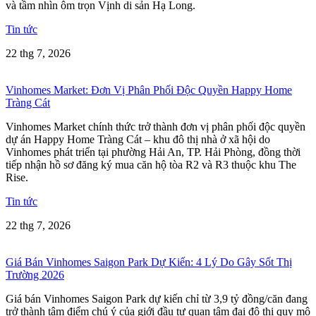
và tầm nhìn ôm trọn Vịnh di sản Hạ Long.
Tin tức
22 thg 7, 2026
Vinhomes Market: Đơn Vị Phân Phối Độc Quyền Happy Home
Tràng Cát
Vinhomes Market chính thức trở thành đơn vị phân phối độc quyền
dự án Happy Home Tràng Cát – khu đô thị nhà ở xã hội do
Vinhomes phát triển tại phường Hải An, TP. Hải Phòng, đồng thời
tiếp nhận hồ sơ đăng ký mua căn hộ tòa R2 và R3 thuộc khu The
Rise.
Tin tức
22 thg 7, 2026
Giá Bán Vinhomes Saigon Park Dự Kiến: 4 Lý Do Gây Sốt Thị
Trường 2026
Giá bán Vinhomes Saigon Park dự kiến chỉ từ 3,9 tỷ đồng/căn đang
trở thành tâm điểm chú ý của giới đầu tư quan tâm đại đô thị quy mô