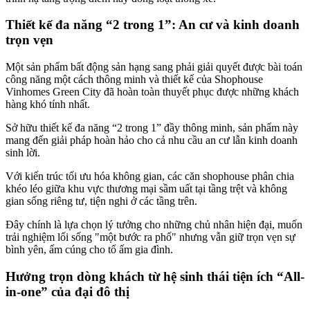
Thiết kế đa năng “2 trong 1”: An cư và kinh doanh
trọn vẹn
Một sản phẩm bất động sản hạng sang phải giải quyết được bài toán
công năng một cách thông minh và thiết kế của Shophouse
Vinhomes Green City đã hoàn toàn thuyết phục được những khách
hàng khó tính nhất.
Sở hữu thiết kế đa năng “2 trong 1” đầy thông minh, sản phẩm này
mang đến giải pháp hoàn hảo cho cả nhu cầu an cư lẫn kinh doanh
sinh lời.
Với kiến trúc tối ưu hóa không gian, các căn shophouse phân chia
khéo léo giữa khu vực thương mại sầm uất tại tầng trệt và không
gian sống riêng tư, tiện nghi ở các tầng trên.
Đây chính là lựa chọn lý tưởng cho những chủ nhân hiện đại, muốn
trải nghiệm lối sống "một bước ra phố" nhưng vẫn giữ trọn vẹn sự
bình yên, ấm cúng cho tổ ấm gia đình.
Hưởng trọn dòng khách từ hệ sinh thái tiện ích “All-
in-one” của đại đô thị