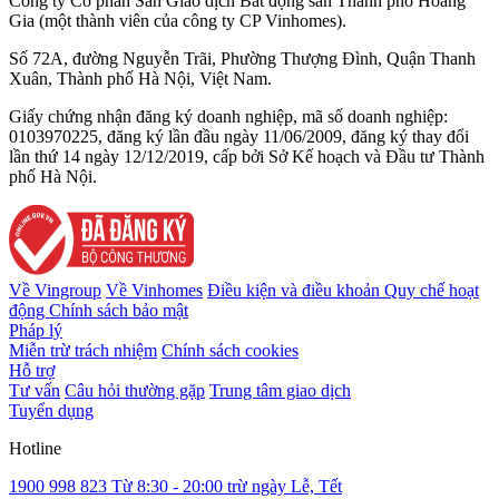
Công ty Cổ phần Sàn Giao dịch Bất động sản Thành phố Hoàng
Gia (một thành viên của công ty CP Vinhomes).
Số 72A, đường Nguyễn Trãi, Phường Thượng Đình, Quận Thanh
Xuân, Thành phố Hà Nội, Việt Nam.
Giấy chứng nhận đăng ký doanh nghiệp, mã số doanh nghiệp:
0103970225, đăng ký lần đầu ngày 11/06/2009, đăng ký thay đổi
lần thứ 14 ngày 12/12/2019, cấp bởi Sở Kế hoạch và Đầu tư Thành
phố Hà Nội.
Về Vingroup
Về Vinhomes
Điều kiện và điều khoản
Quy chế hoạt
động
Chính sách bảo mật
Pháp lý
Miễn trừ trách nhiệm
Chính sách cookies
Hỗ trợ
Tư vấn
Câu hỏi thường gặp
Trung tâm giao dịch
Tuyển dụng
Hotline
1900 998 823
Từ 8:30 - 20:00 trừ ngày Lễ, Tết