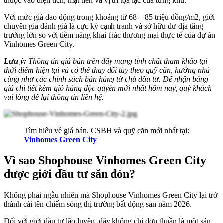
thuộc vào diện tích, mặt tiền và vị trí tọa lạc của từng khu.
Với mức giá dao động trong khoảng từ 68 – 85 triệu đồng/m2, giới
chuyên gia đánh giá là cực kỳ cạnh tranh và sở hữu dư địa tăng
trưởng lớn so với tiềm năng khai thác thương mại thực tế của dự án
Vinhomes Green City.
Lưu ý:
Thông tin giá bán trên đây mang tính chất tham khảo tại
thời điểm hiện tại và có thể thay đổi tùy theo quỹ căn, hướng nhà
cũng như các chính sách bán hàng từ chủ đầu tư. Để nhận bảng
giá chi tiết kèm giỏ hàng độc quyền mới nhất hôm nay, quý khách
vui lòng để lại thông tin liên hệ.
Tìm hiểu về giá bán, CSBH và quỹ căn mới nhất tại:
Vinhomes Green City
Vì sao Shophouse Vinhomes Green City
được giới đầu tư săn đón?
Không phải ngẫu nhiên mà Shophouse Vinhomes Green City lại trở
thành cái tên chiếm sóng thị trường bất động sản năm 2026.
Đối với giới đầu tư lão luyện, đây không chỉ đơn thuần là một sản