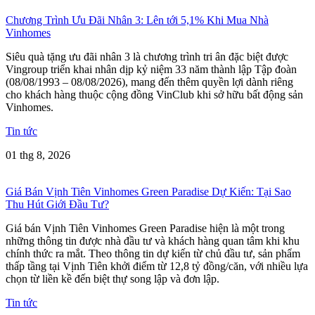
Chương Trình Ưu Đãi Nhân 3: Lên tới 5,1% Khi Mua Nhà
Vinhomes
Siêu quà tặng ưu đãi nhân 3 là chương trình tri ân đặc biệt được
Vingroup triển khai nhân dịp kỷ niệm 33 năm thành lập Tập đoàn
(08/08/1993 – 08/08/2026), mang đến thêm quyền lợi dành riêng
cho khách hàng thuộc cộng đồng VinClub khi sở hữu bất động sản
Vinhomes.
Tin tức
01 thg 8, 2026
Giá Bán Vịnh Tiên Vinhomes Green Paradise Dự Kiến: Tại Sao
Thu Hút Giới Đầu Tư?
Giá bán Vịnh Tiên Vinhomes Green Paradise hiện là một trong
những thông tin được nhà đầu tư và khách hàng quan tâm khi khu
chính thức ra mắt. Theo thông tin dự kiến từ chủ đầu tư, sản phẩm
thấp tầng tại Vịnh Tiên khởi điểm từ 12,8 tỷ đồng/căn, với nhiều lựa
chọn từ liền kề đến biệt thự song lập và đơn lập.
Tin tức