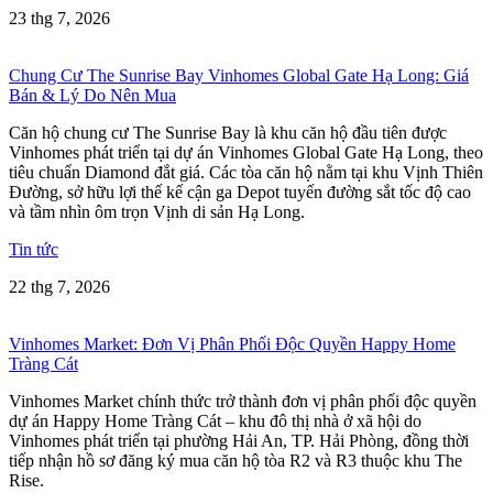
23 thg 7, 2026
Chung Cư The Sunrise Bay Vinhomes Global Gate Hạ Long: Giá
Bán & Lý Do Nên Mua
Căn hộ chung cư The Sunrise Bay là khu căn hộ đầu tiên được
Vinhomes phát triển tại dự án Vinhomes Global Gate Hạ Long, theo
tiêu chuẩn Diamond đắt giá. Các tòa căn hộ nằm tại khu Vịnh Thiên
Đường, sở hữu lợi thế kế cận ga Depot tuyến đường sắt tốc độ cao
và tầm nhìn ôm trọn Vịnh di sản Hạ Long.
Tin tức
22 thg 7, 2026
Vinhomes Market: Đơn Vị Phân Phối Độc Quyền Happy Home
Tràng Cát
Vinhomes Market chính thức trở thành đơn vị phân phối độc quyền
dự án Happy Home Tràng Cát – khu đô thị nhà ở xã hội do
Vinhomes phát triển tại phường Hải An, TP. Hải Phòng, đồng thời
tiếp nhận hồ sơ đăng ký mua căn hộ tòa R2 và R3 thuộc khu The
Rise.