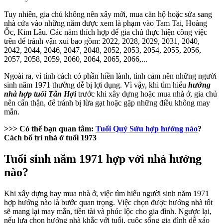
Tuy nhiên, gia chủ không nên xây mới, mua căn hộ hoặc sửa sang
nhà cửa vào những năm được xem là phạm vào Tam Tai, Hoàng
Ốc, Kim Lâu. Các năm thích hợp để gia chủ thực hiện công việc
trên để tránh vận xui bao gồm: 2022, 2028, 2029, 2031, 2040,
2042, 2044, 2046, 2047, 2048, 2052, 2053, 2054, 2055, 2056,
2057, 2058, 2059, 2060, 2064, 2065, 2066,...
Ngoài ra, vì tính cách có phần hiền lành, tình cảm nên những người
sinh năm 1971 thường dễ bị lợi dụng. Vì vậy, khi tìm hiểu
hướng
nhà hợp tuổi Tân Hợi
trước khi xây dựng hoặc mua nhà ở, gia chủ
nên cẩn thận, để tránh bị lừa gạt hoặc gặp những điều không may
mắn.
>>> Có thể bạn quan tâm:
Tuổi Quý Sửu hợp hướng nào
?
Cách bố trí nhà ở tuổi 1973
Tuổi sinh năm 1971 hợp với nhà hướng
nào?
Khi xây dựng hay mua nhà ở, việc tìm hiểu người sinh năm 1971
hợp hướng nào là bước quan trọng. Việc chọn được hướng nhà tốt
sẽ mang lại may mắn, tiền tài và phúc lộc cho gia đình. Ngược lại,
nếu lựa chọn hướng nhà khắc với tuổi, cuộc sống gia đình dễ xáo