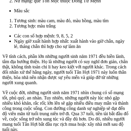
Nữ mạng: quẻ Tốn Mộc thuộc Đông Tứ Mệnh
Màu sắc
Tương sinh: màu cam, màu đỏ, màu hồng, màu tím
Tương hợp: màu trắng
Các con số hợp mệnh: 9, 8, 5, 2
Ngày giờ xuất hành hợp nhất: xuất hành vào giờ chẵn, ngày
lẻ, tháng chẵn thì hợp cho sự làm ăn
Về tính cách, phần lớn những người sinh năm 1971 đều hiền lành,
tâm địa hướng thiện. Họ là những người có suy nghĩ đơn giản, chân
thật, không tính toán chi li hay keo kiệt với người khác. Trong cách
đối nhân xử thế hằng ngày, người tuổi Tân Hợi 1971 này luôn thân
thiện, hòa nhã nên nhận được sự yêu mến và giúp đỡ từ những
người xung quanh.
Về cuộc đời, những người sinh năm 1971 nhìn chung có số mạng
tốt, phú quý, an nhàn. Tuy nhiên, những người này lúc nhỏ gặp
nhiều khó khăn, rắc rối; lớn lên sẽ gặp nhiều điều may mắn và thành
công trong cuộc sống. Con đường công danh sự nghiệp sẽ đạt đến
độ viên mãn từ tuổi trung niên trở đi. Qua 37 tuổi, tiền tài bắt đầu đổ
về, cuộc sống trở nên sung túc và đầy đủ hơn. Do đó, nhiều người
mang tuổi Tân Hợi bắt đầu rục rịch mua hoặc xây nhà mới sau độ
tuổi này.