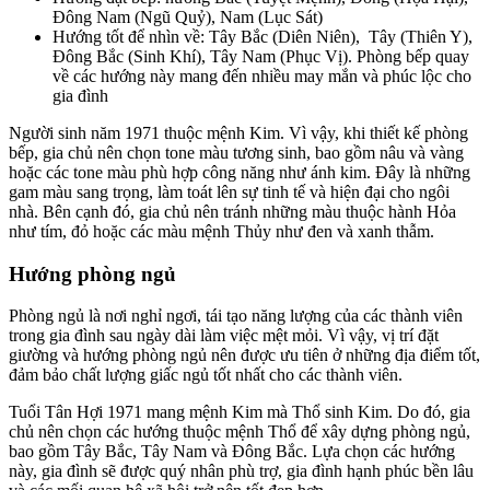
Đông Nam (Ngũ Quỷ), Nam (Lục Sát)
Hướng tốt để nhìn về: Tây Bắc (Diên Niên), Tây (Thiên Y),
Đông Bắc (Sinh Khí), Tây Nam (Phục Vị). Phòng bếp quay
về các hướng này mang đến nhiều may mắn và phúc lộc cho
gia đình
Người sinh năm 1971 thuộc mệnh Kim. Vì vậy, khi thiết kế phòng
bếp, gia chủ nên chọn tone màu tương sinh, bao gồm nâu và vàng
hoặc các tone màu phù hợp công năng như ánh kim. Đây là những
gam màu sang trọng, làm toát lên sự tinh tế và hiện đại cho ngôi
nhà. Bên cạnh đó, gia chủ nên tránh những màu thuộc hành Hỏa
như tím, đỏ hoặc các màu mệnh Thủy như đen và xanh thẫm.
Hướng phòng ngủ
Phòng ngủ là nơi nghỉ ngơi, tái tạo năng lượng của các thành viên
trong gia đình sau ngày dài làm việc mệt mỏi. Vì vậy, vị trí đặt
giường và hướng phòng ngủ nên được ưu tiên ở những địa điểm tốt,
đảm bảo chất lượng giấc ngủ tốt nhất cho các thành viên.
Tuổi Tân Hợi 1971 mang mệnh Kim mà Thổ sinh Kim. Do đó, gia
chủ nên chọn các hướng thuộc mệnh Thổ để xây dựng phòng ngủ,
bao gồm Tây Bắc, Tây Nam và Đông Bắc. Lựa chọn các hướng
này, gia đình sẽ được quý nhân phù trợ, gia đình hạnh phúc bền lâu