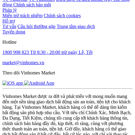
động
Chính sách bảo mật
Pháp lý
Miễn trừ trách nhiệm
Chính sách cookies
Hỗ trợ
Tư vấn
Câu hỏi thường gặp
Trung tâm giao dịch
Tuyển dụng
Hotline
1900 998 823
Từ 8:30 - 20:00 trừ ngày Lễ, Tết
market@vinhomes.vn
Theo dõi Vinhomes Market
Vinhomes Market được ra đời và phát triển với mong muốn mang
đến một nền tảng giao dịch bất động sản an toàn, tiện lợi cho khách
hàng. Tại Vinhomes Market, khách hàng có thể dễ dàng tìm kiếm
bất động sản phù hợp nhu cầu. Với tiêu chí Chính Xác, Minh Bạch,
Đa Dạng, Tiết Kiệm, chúng tôi cung cấp tới khách hàng thông tin,
chính sách bán hàng đầy đủ, kịp thời, rõ ràng, cùng với phương
thức thanh toán an toàn, tiện lợi. Giờ đây, khách hàng có thể giao
dịch bất động sản ở bất cứ đâu, bất cứ lúc nào, với chỉ vài thao tác