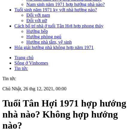
Nam sinh năm 1971 hợp hướng nhà nào?
Tuổi sinh năm 1971 kỵ với nhà hướng nào?
Đối với nam
Đối với nữ
Cách bố trí nhà ở tuổi Tân Hợi hợp phong thủy
Hướng bếp
Hướng phòng ngủ
Hướng nhà tắm, vệ sinh
Hóa giải hướng nhà không hợp năm 1971
Trang chủ
Sống ở Vinhomes
Tin tức
Tin tức
Chủ Nhật, 26 thg 12, 2021, 00:00
Tuổi Tân Hợi 1971 hợp hướng
nhà nào? Không hợp hướng
nào?