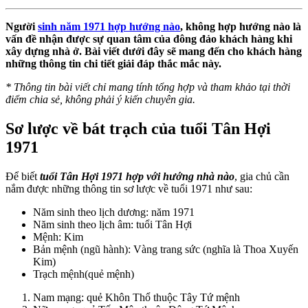
Người
sinh năm 1971 hợp hướng nào
, không hợp hướng nào là
vấn đề nhận được sự quan tâm của đông đảo khách hàng khi
xây dựng nhà ở. Bài viết dưới đây sẽ mang đến cho khách hàng
những thông tin chi tiết giải đáp thắc mắc này.
*
Thông tin bài viết chỉ mang tính tổng hợp và tham khảo tại thời
điểm chia sẻ, không phải ý kiến chuyên gia.
Sơ lược về bát trạch của tuổi Tân Hợi
1971
Để biết
tuổi Tân Hợi 1971 hợp với hướng nhà nào
, gia chủ cần
nắm được những thông tin sơ lược về tuổi 1971 như sau:
Năm sinh theo lịch dương: năm 1971
Năm sinh theo lịch âm: tuổi Tân Hợi
Mệnh: Kim
Bản mệnh (ngũ hành): Vàng trang sức (nghĩa là Thoa Xuyến
Kim)
Trạch mệnh(quẻ mệnh)
Nam mạng: quẻ Khôn Thổ thuộc Tây Tứ mệnh