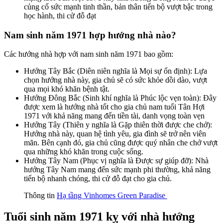
củng cố sức mạnh tinh thần, bản thân tiến bộ vượt bậc trong
học hành, thi cử đỗ đạt
Nam sinh năm 1971 hợp hướng nhà nào?
Các hướng nhà hợp với nam sinh năm 1971 bao gồm:
Hướng Tây Bắc (Diên niên nghĩa là Mọi sự ổn định): Lựa
chọn hướng nhà này, gia chủ sẽ có sức khỏe dồi dào, vượt
qua mọi khó khăn bệnh tật.
Hướng Đông Bắc (Sinh khí nghĩa là Phúc lộc vẹn toàn): Đây
được xem là hướng nhà tốt cho gia chủ nam tuổi Tân Hợi
1971 với khả năng mang đến tiền tài, danh vọng toàn vẹn
Hướng Tây (Thiên y nghĩa là Gặp thiên thời được che chở):
Hướng nhà này, quan hệ tình yêu, gia đình sẽ trở nên viên
mãn. Bên cạnh đó, gia chủ cũng được quý nhân che chở vượt
qua những khó khăn trong cuộc sống.
Hướng Tây Nam (Phục vị nghĩa là Được sự giúp đỡ): Nhà
hướng Tây Nam mang đến sức mạnh phi thường, khả năng
tiến bộ nhanh chóng, thi cử đỗ đạt cho gia chủ.
Thông tin
Hạ tầng Vinhomes Green Paradise
Tuổi sinh năm 1971 kỵ với nhà hướng