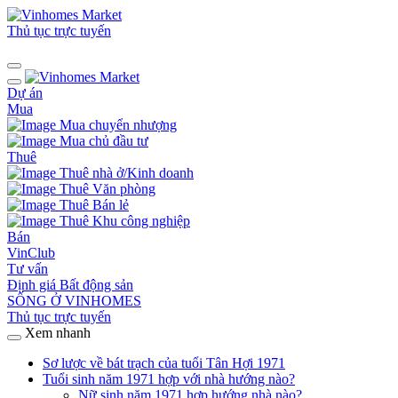
Thủ tục trực tuyến
Dự án
Mua
Mua chuyển nhượng
Mua chủ đầu tư
Thuê
Thuê nhà ở/Kinh doanh
Thuê Văn phòng
Thuê Bán lẻ
Thuê Khu công nghiệp
Bán
VinClub
Tư vấn
Định giá Bất động sản
SỐNG Ở VINHOMES
Thủ tục trực tuyến
Xem nhanh
Sơ lược về bát trạch của tuổi Tân Hợi 1971
Tuổi sinh năm 1971 hợp với nhà hướng nào?
Nữ sinh năm 1971 hợp hướng nhà nào?