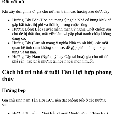
Đối với nữ
Khi xây dựng nhà ở, gia chủ nữ nên tránh các hướng xấu dưới đây:
Hướng Tây Bắc (Hoạ hại mang ý nghĩa Nhà có hung khí): dễ
gặp bất trắc, thị phi và thất bại trong cuộc sống
Hướng Đông Bắc (Tuyệt mệnh mang ý nghĩa Chết chóc): gia
chủ dễ bị thất thu, mất việc làm và gặp phải tranh chấp không
đáng có.
Hướng Tây (Lục sát mang ỹ nghĩa Nhà có sát khí): các mối
quan hệ tình cảm không suôn sẻ, dễ gặp phải thù hận, kiện
tụng và tai nạn.
Hướng Tây Nam (Ngũ quỷ hay Gặp tai hoạ): gia chủ nữ dễ
phá sản, gặp phải những tai họa ngoài mong muốn
Cách bố trí nhà ở tuổi Tân Hợi hợp phong
thủy
Hướng bếp
Gia chủ sinh năm Tân Hợi 1971 nên đặt phòng bếp ở các hướng
sau:
Hướng đặt bếp: hướng Bắc (Tuyệt Mệnh), Đông (Họa Hại),