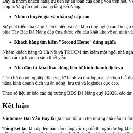
Đây là nhóm khách hàng ưu tiên sự an toàn của dòng vốn trên hết. Vớ
tăng trưởng ổn định của hạ tầng Đà Nẵng.
Nhóm chuyên gia và nhân sự cấp cao
Sự phát triển của cảng Liên Chiểu và các khu công nghệ cao lân cận 
phía Tây Bắc Đà Nẵng đáp ứng được yêu cầu khắt khe về an ninh và 
Khách hàng tìm kiếm "Second Home" đúng nghĩa
Nhóm khách hàng từ Hà Nội và TP.HCM tìm kiếm một ngôi nhà nghỉ dư
thốn các dịch vụ an sinh thiết yếu.
Nhà đầu tư khai thác dòng tiền từ kinh doanh dịch vụ
Các chủ doanh nghiệp dịch vụ, lữ hành và thương mại sẽ chọn bất độ
năng kinh doanh dịch vụ ăn uống, lưu trú và logistics cực cao.
Theo số liệu từ báo cáo thị trường BĐS Đà Nẵng quý I/2026, các dự án
Kết luận
Vinhomes Hải Vân Bay
là lựa chọn tối ưu cho những nhà đầu tư tìm
Tổng kết lại
, khi đặt lên bàn cân cùng các đại đô thị nghỉ dưỡng k