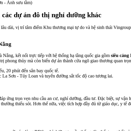
n - Ảnh sưu tầm)
các dự án đô thị nghỉ dưỡng khác
u dài, vị trí tâm điểm Khu thương mại tự do và hệ sinh thái Vingroup
 Nẵng
ẵng, kết nối trực tiếp với hệ thống hạ tầng quốc gia gồm
siêu cảng
trị phong thủy mà còn biến dự án thành cửa ngõ giao thương quan trọn
u, 20 phút đến sân bay quốc tế.
 La Sơn - Túy Loan và tuyến đường sắt tốc độ cao tương lai.
đáp ứng trọn vẹn nhu cầu an cư, nghỉ dưỡng, đầu tư. Đặc biệt, sự vận
thường thiếu sót. Hơn thế nữa, việc tích hợp đầy đủ từ giáo dục, y tế đ