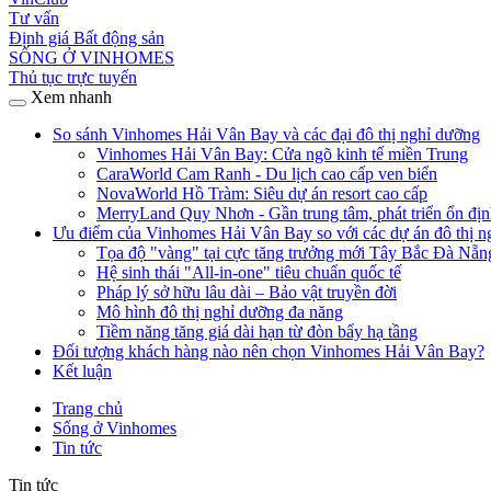
Tư vấn
Định giá Bất động sản
SỐNG Ở VINHOMES
Thủ tục trực tuyến
Xem nhanh
So sánh Vinhomes Hải Vân Bay và các đại đô thị nghỉ dưỡng
Vinhomes Hải Vân Bay: Cửa ngõ kinh tế miền Trung
CaraWorld Cam Ranh - Du lịch cao cấp ven biển
NovaWorld Hồ Tràm: Siêu dự án resort cao cấp
MerryLand Quy Nhơn - Gần trung tâm, phát triển ổn đị
Ưu điểm của Vinhomes Hải Vân Bay so với các dự án đô thị n
Tọa độ "vàng" tại cực tăng trưởng mới Tây Bắc Đà Nẵn
Hệ sinh thái "All-in-one" tiêu chuẩn quốc tế
Pháp lý sở hữu lâu dài – Bảo vật truyền đời
Mô hình đô thị nghỉ dưỡng đa năng
Tiềm năng tăng giá dài hạn từ đòn bẩy hạ tầng
Đối tượng khách hàng nào nên chọn Vinhomes Hải Vân Bay?
Kết luận
Trang chủ
Sống ở Vinhomes
Tin tức
Tin tức