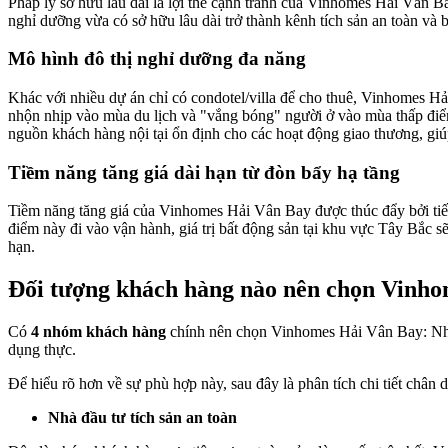
Pháp lý sở hữu lâu dài là lợi thế cạnh tranh của Vinhomes Hải Vân B
nghỉ dưỡng vừa có sở hữu lâu dài trở thành kênh tích sản an toàn và 
Mô hình đô thị nghỉ dưỡng đa năng
Khác với nhiều dự án chỉ có condotel/villa để cho thuê, Vinhomes H
nhộn nhịp vào mùa du lịch và "vắng bóng" người ở vào mùa thấp điểm
nguồn khách hàng nội tại ổn định cho các hoạt động giao thương, gi
Tiềm năng tăng giá dài hạn từ đòn bẩy hạ tầng
Tiềm năng tăng giá của Vinhomes Hải Vân Bay được thúc đẩy bởi tiến
điểm này đi vào vận hành, giá trị bất động sản tại khu vực Tây Bắc sẽ
hạn.
Đối tượng khách hàng nào nên chọn Vinh
Có
4 nhóm khách hàng
chính nên chọn Vinhomes Hải Vân Bay: Nhà đầ
dụng thực.
Để hiểu rõ hơn về sự phù hợp này, sau đây là phân tích chi tiết chân
Nhà đầu tư tích sản an toàn