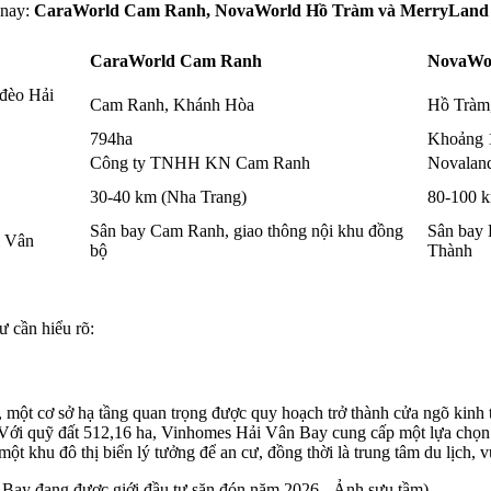
 nay:
CaraWorld Cam Ranh, NovaWorld Hồ Tràm và MerryLand
CaraWorld Cam Ranh
NovaWo
đèo Hải
Cam Ranh, Khánh Hòa
Hồ Tràm
794ha
Khoảng 
Công ty TNHH KN Cam Ranh
Novalan
30-40 km (Nha Trang)
80-100 
Sân bay Cam Ranh, giao thông nội khu đồng
Sân bay 
i Vân
bộ
Thành
ư cần hiểu rõ:
, một cơ sở hạ tầng quan trọng được quy hoạch trở thành cửa ngõ ki
Với quỹ đất 512,16 ha, Vinhomes Hải Vân Bay cung cấp một lựa chọn s
ột khu đô thị biển lý tưởng để an cư, đồng thời là trung tâm du lịch, vu
ay đang được giới đầu tư săn đón năm 2026 - Ảnh sưu tầm)