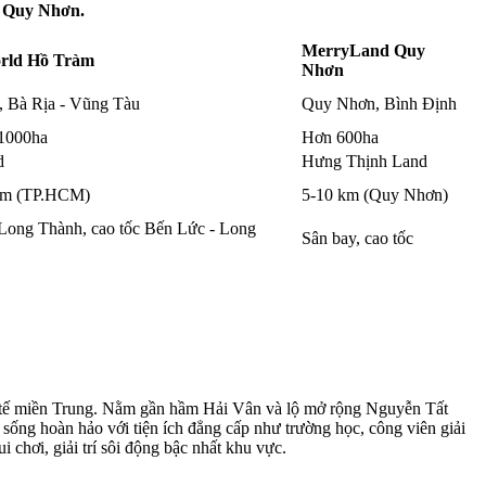
 Quy Nhơn.
MerryLand Quy
rld Hồ Tràm
Nhơn
, Bà Rịa - Vũng Tàu
Quy Nhơn, Bình Định
1000ha
Hơn 600ha
d
Hưng Thịnh Land
km (TP.HCM)
5-10 km (Quy Nhơn)
Long Thành, cao tốc Bến Lức - Long
Sân bay, cao tốc
nh tế miền Trung. Nằm gần hầm Hải Vân và lộ mở rộng Nguyễn Tất
ống hoàn hảo với tiện ích đẳng cấp như trường học, công viên giải
i chơi, giải trí sôi động bậc nhất khu vực.