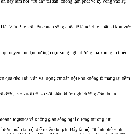
án này làm nơi "trú ẩn" tài sản, chống lạm phát và kỳ vọng vào sự
Hải Vân Bay với tiêu chuẩn sống quốc tế là nơi duy nhất tại khu vực
giúp họ yên tâm tận hưởng cuộc sống nghỉ dưỡng mà không lo thiếu
ịch qua đèo Hải Vân và lượng cư dân nội khu khổng lồ mang lại tiềm
tới 85%, cao vượt trội so với phân khúc nghỉ dưỡng đơn thuần.
h doanh logistics và không gian sống nghỉ dưỡng thượng lưu.
 đơn thuần là một điểm đến du lịch. Đây là một "thành phố vịnh