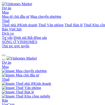
Dự án
Mua
Mua từ chủ đầu tư
Mua chuyển nhượng
Thuê
Thuê nhà ở/Kinh doanh
Thuê Văn phòng
Thuê Bán lẻ
Thuê Khu côn
Bán
VinClub
Dịch vụ
Tư vấn
Định giá Bất động sản
SỐNG Ở VINHOMES
Thủ tục trực tuyến
Dự án
Mua
Mua chuyển nhượng
Mua chủ đầu tư
Thuê
Thuê nhà ở/Kinh doanh
Thuê Văn phòng
Thuê Bán lẻ
Thuê Khu công nghiệp
Bán
VinClub