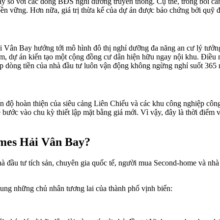
ay so với các dòng BĐS nghỉ dưỡng truyền thống. Cụ thể, trong bối cả
bền vững. Hơn nữa, giá trị thừa kế của dự án được bảo chứng bởi quỹ đấ
ải Vân Bay hướng tới mô hình đô thị nghỉ dưỡng đa năng an cư lý tưởng
, dự án kiến tạo một cộng đồng cư dân hiện hữu ngay nội khu. Điều n
úp dòng tiền của nhà đầu tư luôn vận động không ngừng nghỉ suốt 365 
 độ hoàn thiện của siêu cảng Liên Chiểu và các khu công nghiệp công 
 bước vào chu kỳ thiết lập mặt bằng giá mới. Vì vậy, đây là thời điểm v
omes Hải Vân Bay?
u tư tích sản, chuyên gia quốc tế, người mua Second-home và nhà đầu 
 dung những chủ nhân tương lai của thành phố vịnh biển: