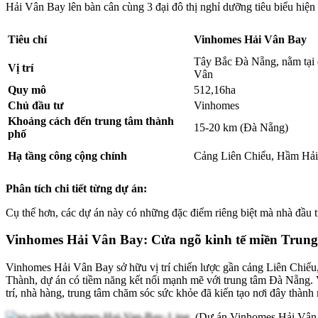
Hải Vân Bay lên bàn cân cùng 3 đại đô thị nghỉ dưỡng tiêu biểu hiện
Tiêu chí
Vinhomes Hải Vân Bay
Tây Bắc Đà Nẵng, nằm tại 
Vị trí
Vân
Quy mô
512,16ha
Chủ đầu tư
Vinhomes
Khoảng cách đến trung tâm thành
15-20 km (Đà Nẵng)
phố
Hạ tầng công cộng chính
Cảng Liên Chiểu, Hầm Hả
Phân tích chi tiết từng dự án:
Cụ thể hơn, các dự án này có những đặc điểm riêng biệt mà nhà đầu t
Vinhomes Hải Vân Bay: Cửa ngõ kinh tế miền Trung
Vinhomes Hải Vân Bay sở hữu vị trí chiến lược gần cảng Liên Chiểu
Thành, dự án có tiềm năng kết nối mạnh mẽ với trung tâm Đà Nẵng. 
trí, nhà hàng, trung tâm chăm sóc sức khỏe đã kiến tạo nơi đây thành m
(Dự án Vinhomes Hải Vân B