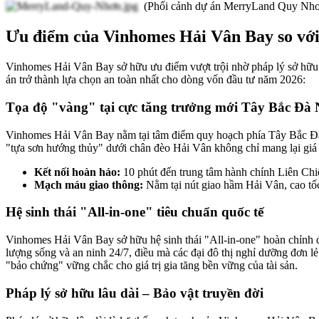
(Phối cảnh dự án MerryLand Quy Nhơ
Ưu điểm của Vinhomes Hải Vân Bay so với 
Vinhomes Hải Vân Bay sở hữu ưu điểm vượt trội nhờ pháp lý sở hữu lâ
án trở thành lựa chọn an toàn nhất cho dòng vốn đầu tư năm 2026:
Tọa độ "vàng" tại cực tăng trưởng mới Tây Bắc Đà
Vinhomes Hải Vân Bay nằm tại tâm điểm quy hoạch phía Tây Bắc Đà N
"tựa sơn hướng thủy" dưới chân đèo Hải Vân không chỉ mang lại giá 
Kết nối hoàn hảo:
10 phút đến trung tâm hành chính Liên Chiể
Mạch máu giao thông:
Nằm tại nút giao hầm Hải Vân, cao tốc
Hệ sinh thái "All-in-one" tiêu chuẩn quốc tế
Vinhomes Hải Vân Bay sở hữu hệ sinh thái "All-in-one" hoàn chỉnh 
lượng sống và an ninh 24/7, điều mà các đại đô thị nghỉ dưỡng đơn lẻ 
"bảo chứng" vững chắc cho giá trị gia tăng bền vững của tài sản.
Pháp lý sở hữu lâu dài – Bảo vật truyền đời