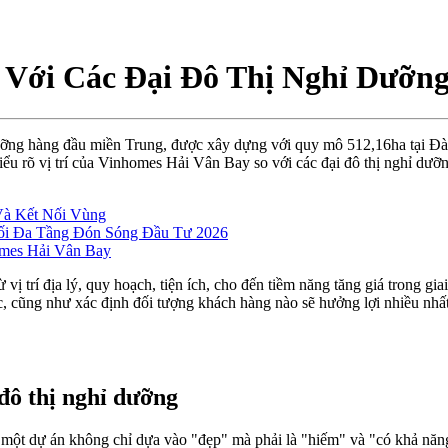
 Với Các Đại Đô Thị Nghỉ Dưỡn
ưỡng hàng đầu miền Trung, được xây dựng với quy mô 512,16ha tại Đà 
 hiểu rõ vị trí của Vinhomes Hải Vân Bay so với các đại đô thị ngh
Và Kết Nối Vùng
ối Đa Tầng Đón Sóng Đầu Tư 2026
omes Hải Vân Bay
ừ vị trí địa lý, quy hoạch, tiện ích, cho đến tiềm năng tăng giá trong 
c, cũng như xác định đối tượng khách hàng nào sẽ hưởng lợi nhiều nhất
đô thị nghỉ dưỡng
một dự án không chỉ dựa vào "đẹp" mà phải là "hiếm" và "có khả năng 