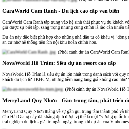
CaraWorld Cam Ranh - Du lịch cao cấp ven biển
CaraWorld Cam Ranh tập trung vào hệ sinh thái phục vụ du khách vớ
giữ được sự biệt lập, sang trọng nhưng cũng chính là rào cản khiến ti
Dự án này đặc biệt phù hợp cho những nhà đầu tư có khẩu vị "dòng t
an cư nhờ hệ thống tiện ích nội khu hoàn chỉnh hơn.
(Phối cảnh dự án CaraWorld Cam Ranh
NovaWorld Hồ Tràm: Siêu dự án resort cao cấp
NovaWorld Hồ Tràm là siêu dự án lớn nhất trong danh sách với quy m
khách du lịch từ TP.HCM, nhưng tiềm năng tăng giá không cao như 
(Phối cảnh dự án NovaWorld Hồ T
MerryLand Quy Nhơn - Gần trung tâm, phát triển ổ
MerryLand Quy Nhơn thắng về sự gần gũi trung tâm thành phố và tính 
đảo Hải Giang này đã khẳng định được vị thế là một "vương quốc khôn
trải nghiệm du lịch - giải trí ngắn ngày, trong khi dự án của Vinhomes