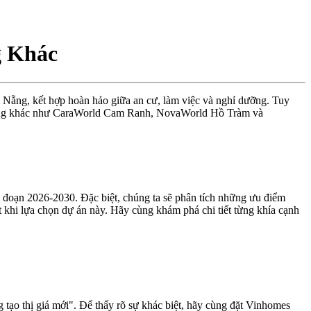
g Khác
Nẵng, kết hợp hoàn hảo giữa an cư, làm việc và nghỉ dưỡng. Tuy
ỉ dưỡng khác như CaraWorld Cam Ranh, NovaWorld Hồ Tràm và
giai đoạn 2026-2030. Đặc biệt, chúng ta sẽ phân tích những ưu điểm
 khi lựa chọn dự án này. Hãy cùng khám phá chi tiết từng khía cạnh
tạo thị giá mới". Để thấy rõ sự khác biệt, hãy cùng đặt Vinhomes