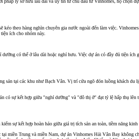
i pháp lý sở hữu lâu dài và uy tín từ chủ đầu tư Vinhomes, họ chọn dự 
sẽ kéo theo hàng nghìn chuyên gia nước ngoài đến làm việc. Vinhomes 
tiện ích cho nhóm này.
ỡng có thể ở lâu dài hoặc nghỉ hưu. Việc dự án có đầy đủ tiện ích 
ng sản tại các khu như Bạch Vân. Vị trí cửa ngõ đón luồng khách du l
 có sự kết hợp giữa "nghỉ dưỡng" và "đô thị ở" đạt tỷ lệ hấp thụ lên 
 kiếm sự kết hợp hoàn hảo giữa giá trị tích sản an toàn, tiềm năng kin
hác tại miền Trung và miền Nam, dự án Vinhomes Hải Vân Bay không chỉ