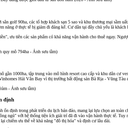
i sân golf 90ha, các tổ hợp khách sạn 5 sao và khu thương mại sầm u
ềm năng ở thực tế bị giảm đi đáng kể. Cư dân tại đây chủ yếu là khách 
iền", ưu tiên các sản phẩm có khả năng vận hành cho thuê ngay. Ngượ
 quy mô 794ha - Ảnh sưu tầm)
ô gần 1000ha, tập trung vào mô hình resort cao cấp và khu dân cư ve
Vinhomes Hải Vân Bay vì thị trường bất động sản Bà Rịa - Vũng Tàu 
ràm - Ảnh sưu tầm)
n định
ổn định trong phát triển du lịch bán đảo, mang lại lựa chọn an toàn ch
g ngủ" với hệ thống tiện ích giải trí đã đi vào vận hành thực tế. Tu
 lại chiếm ưu thế về khả năng "đô thị hóa" và định cư lâu dài.