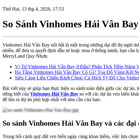
Thứ Hai, 13 thg 4, 2026, 17:53
So Sánh Vinhomes Hải Vân Bay
Vinhomes Hải Vân Bay nổi bật là một trong những đại đô thị nghỉ d
nhiên, để đưa ra quyết định đầu tư hoặc mua ở thông minh, bạn cần
MerryLand Quy Nhơn.
Vị Trí Vinhomes Hải Vân Bay ở Đâu? Phân Tích Tiềm Năng 
Hạ Tầng Vinhomes Hải Vân Bay Có Gì? Tọa Độ Vàng Kết N
Siêu Cảng Liên Chiểu Khởi Công: Cú Hích Tỷ Đô Cho Vinh
Bài viết này sẽ giúp bạn thực hiện so sánh toàn diện giữa các dự án, t
riêng biệt của
Vinhomes Hải Vân Bay
so với các dự án ven biển khá
để tìm ra dự án phù hợp nhất với nhu cầu của bạn.
So sánh Vinhomes Hải Vân Bay và các đại 
Trong bối cảnh quỹ đất ven biển ngày càng khan hiếm, việc lựa chọn 