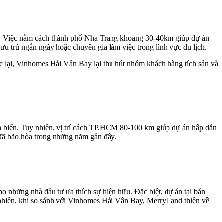
ất. Việc nằm cách thành phố Nha Trang khoảng 30-40km giúp dự án
lưu trú ngắn ngày hoặc chuyên gia làm việc trong lĩnh vực du lịch.
c lại, Vinhomes Hải Vân Bay lại thu hút nhóm khách hàng tích sản và
n biển. Tuy nhiên, vị trí cách TP.HCM 80-100 km giúp dự án hấp dẫn
đã bão hòa trong những năm gần đây.
o những nhà đầu tư ưa thích sự hiện hữu. Đặc biệt, dự án tại bán
y nhiên, khi so sánh với Vinhomes Hải Vân Bay, MerryLand thiên về