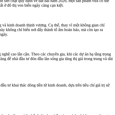
nh siết chặt quy định về đất đai năm 2026, một sản phẩm vừa có thể
t ở đô thị ven biển ngày càng cạn kiệt.
 và kinh doanh thịnh vượng. Cụ thể, thay vì một không gian chỉ
ày không chỉ biến nơi đây thành tổ ấm hoàn hảo, mà còn tạo ra
ngày.
nghệ cao lân cận. Theo các chuyên gia, khi các dự án hạ tầng trọng
àng để nhà đầu tư đón đầu làn sóng gia tăng thị giá trong trung và dài
tư khai thác dòng tiền từ kinh doanh, dựa trên tiêu chí giá trị sử