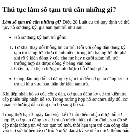
Thủ tục làm sổ tạm trú cần những gì?
Làm sổ tạm trú
cần những gì?
Điều 28 Luật cư trú quy định về thủ
tục, hồ sơ đăng ký, gia hạn tạm trú như sau:
Hồ sơ đăng ký tạm trú gồm:
Tờ khai thay đổi thông tin cư trú. Đối với công dân đăng ký
tạm trú là người chưa thành niên, trong tờ khai người đó phải
ghi rõ ý kiến đồng ý của cha mẹ hay người giám hộ, trừ
trường hợp đã được đồng ý bằng văn bản;
Giấy tờ, tài liệu chứng minh được chỗ ở hợp pháp.
Công dân nộp hồ sơ đăng ký tạm trú đến cơ quan đăng ký cư
trú tại khu vực bản thân dự kiến tạm trú.
Khi tiếp nhận hồ sơ của công dân, cơ quan đăng ký cư trú kiểm tra,
cấp phiếu tiếp nhận hồ sơ. Trong trường hợp hồ sơ chưa đầy đủ, cơ
quan sẽ hướng dẫn công dân bổ sung hồ sơ.
Trong thời hạn 3 ngày làm việc kể từ thời điểm nhận được hồ sơ
hợp lệ, cơ quan đăng ký cư trú có trách nhiệm thẩm định, sau đó sẽ
cập nhật thông tin về nơi tạm trú mới, thời hạn tạm trú của công dân
vào Cơ sở dữ liệu về cư trú. Người đăng ký sẽ nhận được thông báo