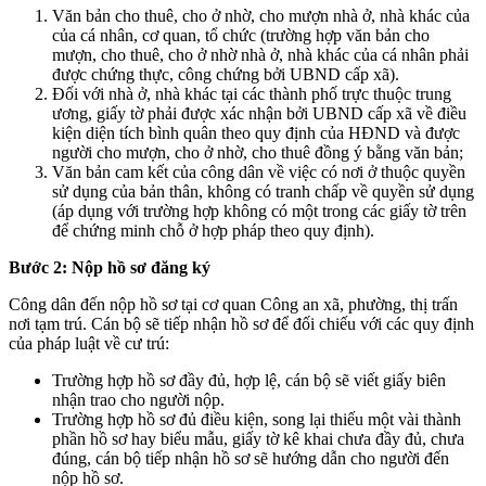
Văn bản cho thuê, cho ở nhờ, cho mượn nhà ở, nhà khác của
của cá nhân, cơ quan, tổ chức (trường hợp văn bản cho
mượn, cho thuê, cho ở nhờ nhà ở, nhà khác của cá nhân phải
được chứng thực, công chứng bởi UBND cấp xã).
Đối với nhà ở, nhà khác tại các thành phố trực thuộc trung
ương, giấy tờ phải được xác nhận bởi UBND cấp xã về điều
kiện diện tích bình quân theo quy định của HĐND và được
người cho mượn, cho ở nhờ, cho thuê đồng ý bằng văn bản;
Văn bản cam kết của công dân về việc có nơi ở thuộc quyền
sử dụng của bản thân, không có tranh chấp về quyền sử dụng
(áp dụng với trường hợp không có một trong các giấy tờ trên
để chứng minh chỗ ở hợp pháp theo quy định).
Bước 2: Nộp hồ sơ đăng ký
Công dân đến nộp hồ sơ tại cơ quan Công an xã, phường, thị trấn
nơi tạm trú. Cán bộ sẽ tiếp nhận hồ sơ để đối chiếu với các quy định
của pháp luật về cư trú:
Trường hợp hồ sơ đầy đủ, hợp lệ, cán bộ sẽ viết giấy biên
nhận trao cho người nộp.
Trường hợp hồ sơ đủ điều kiện, song lại thiếu một vài thành
phần hồ sơ hay biểu mẫu, giấy tờ kê khai chưa đầy đủ, chưa
đúng, cán bộ tiếp nhận hồ sơ sẽ hướng dẫn cho người đến
nộp hồ sơ.