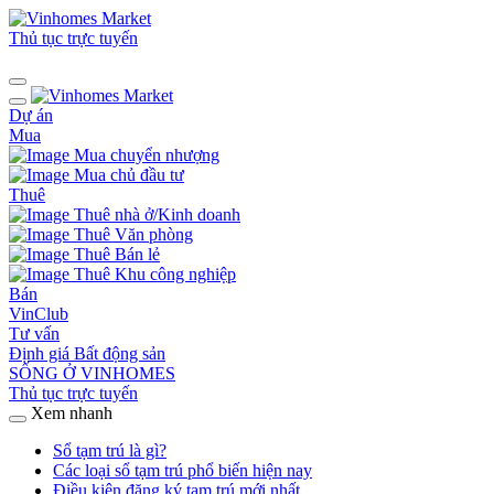
Thủ tục trực tuyến
Dự án
Mua
Mua chuyển nhượng
Mua chủ đầu tư
Thuê
Thuê nhà ở/Kinh doanh
Thuê Văn phòng
Thuê Bán lẻ
Thuê Khu công nghiệp
Bán
VinClub
Tư vấn
Định giá Bất động sản
SỐNG Ở VINHOMES
Thủ tục trực tuyến
Xem nhanh
Sổ tạm trú là gì?
Các loại sổ tạm trú phổ biến hiện nay
Điều kiện đăng ký tạm trú mới nhất