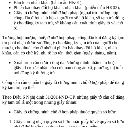
Bản khai nhân khẩu (bản mẫu HK01);
Phiếu báo thay đổi hộ khẩu, nhân khẩu (phiếu mẫu HK02);
Giấy tờ chứng minh chỗ ở hợp pháp (ngoại trừ trường hợp
công dân được chủ hộ - người có sổ hộ khẩu, sổ tạm trú đồng
ý cho đăng ký tạm trú, sẽ không cần xuất trình giấy tờ về chỗ
ở).
Trường hợp mượn, thuê, ở nhờ hợp pháp, công dân khi đăng ký tạm
trú phải nhận được sự đồng ý cho đăng ký tạm trú của người cho
mượn, cho thuê, cho ở nhờ tại phiếu báo thay đổi hộ khẩu, nhân
khẩu, cần có chữ ký, ghi rõ họ tên, thời gian (ngày, tháng, năm).
Xuất trình căn cước công dân/chứng minh nhân dân hoặc
giấy tờ có xác nhận của cơ quan công an xã, phường, thị trấn
nơi đăng ký thường trú.
Công dân cần chuẩn bị giấy tờ chứng minh chỗ ở hợp pháp để đăng
ký tạm trú, cụ thể:
Theo Điều 6 Nghị định 31/2014/NĐ-CP, những giấy tờ cần để đăng
ký tạm trú là một trong những giấy tờ sau:
Giấy tờ chứng minh chỗ ở hợp pháp thuộc quyền sở hữu:
Giấy chứng nhận quyền sở hữu hoặc giấy tờ về quyền sở hữu
nhà ở được cấp qua do cơ quan có thẩm quyền;