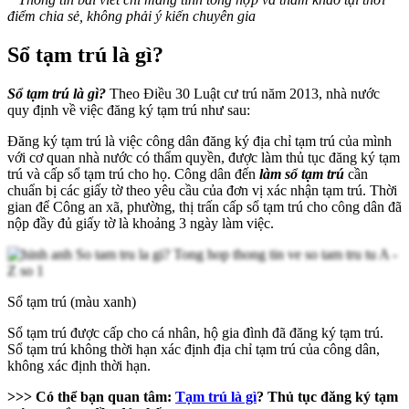
điểm chia sẻ, không phải ý kiến chuyên gia
Sổ tạm trú là gì?
Sổ tạm trú là gì?
Theo Điều 30 Luật cư trú năm 2013, nhà nước
quy định về việc đăng ký tạm trú như sau:
Đăng ký tạm trú là việc công dân đăng ký địa chỉ tạm trú của mình
với cơ quan nhà nước có thẩm quyền, được làm thủ tục đăng ký tạm
trú và cấp sổ tạm trú cho họ. Công dân đến
làm sổ tạm trú
cần
chuẩn bị các giấy tờ theo yêu cầu của đơn vị xác nhận tạm trú. Thời
gian để Công an xã, phường, thị trấn cấp sổ tạm trú cho công dân đã
nộp đầy đủ giấy tờ là khoảng 3 ngày làm việc.
Sổ tạm trú (màu xanh)
Sổ tạm trú được cấp cho cá nhân, hộ gia đình đã đăng ký tạm trú.
Sổ tạm trú không thời hạn xác định địa chỉ tạm trú của công dân,
không xác định thời hạn.
>>> Có thể bạn quan tâm:
Tạm trú là gì
? Thủ tục đăng ký tạm