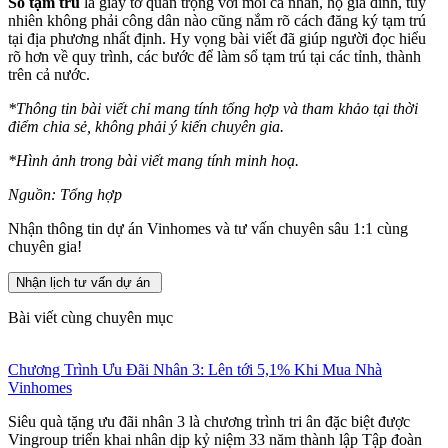
Sổ tạm trú
là giấy tờ quan trọng với mỗi cá nhân, hộ gia đình, tuy
nhiên không phải công dân nào cũng nắm rõ cách đăng ký tạm trú
tại địa phương nhất định. Hy vọng bài viết đã giúp người đọc hiểu
rõ hơn về quy trình, các bước để làm sổ tạm trú tại các tỉnh, thành
trên cả nước.
*Thông tin bài viết chỉ mang tính tổng hợp và tham khảo tại thời
điểm chia sẻ, không phải ý kiến chuyên gia.
*Hình ảnh trong bài viết mang tính minh hoạ.
Nguồn: Tổng hợp
Nhận thông tin dự án Vinhomes và tư vấn chuyên sâu 1:1 cùng
chuyên gia!
Nhận lịch tư vấn dự án
Bài viết cùng chuyên mục
Chương Trình Ưu Đãi Nhân 3: Lên tới 5,1% Khi Mua Nhà
Vinhomes
Siêu quà tặng ưu đãi nhân 3 là chương trình tri ân đặc biệt được
Vingroup triển khai nhân dịp kỷ niệm 33 năm thành lập Tập đoàn