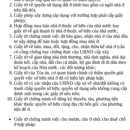
Giấy tờ về quyền sử dụng đất ở (tính bao gồm cả ngôi nhà ở
trên đất đó);
Giấy phép xây dựng (áp dụng với trường hợp phải cấp giấy
phép);
Hợp đồng mua bán nhà ở thuộc sở hữu của nhà nước hay
giấy tờ về giá thanh lý nhà ở thuộc sở hữu của nhà nước;
Giấy tờ chứng minh việc đã bàn giao, nhận nhà ở của nhà đầu
tư xây dựng để bán hoặc hợp đồng mua nhà ở;
Giấy tờ về bán, mua, đổi, tặng, cho, nhận thừa kế nhà ở (cần
có công chứng hay chứng thực của UBND cấp xã);
Giấy tờ về giao tặng nhà tình thương, nhà tình nghĩa, nhà đại
đoàn kết, cấp nhà, đất cho cá nhân, hộ gia đình đi di dân theo
kế hoạch của Nhà nước, các đối tượng khác;
Giấy tờ của Tòa án, cơ quan hành chính có thẩm quyền giải
quyết việc sở hữu nhà ở đã có hiệu lực pháp luật;
Giấy tờ có xác nhận của UBND cấp xã về nhà/đất không có
tranh chấp quyền sở hữu, quyền sử dụng nếu không cung cấp
được một trong các giấy tờ nêu trên;
Giấy tờ chứng minh về đăng ký thuyền, tàu, phương tiện
khác thuộc quyền sở hữu cùng địa chỉ bến gốc của phương
tiện để ở.
Giấy tờ chứng minh việc cho mượn, cho ở nhờ, cho thuê chỗ
ở hợp pháp: