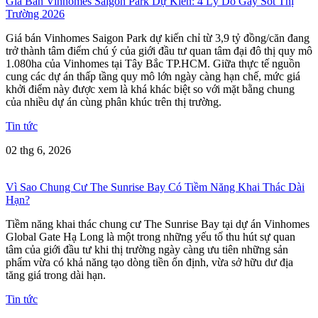
Giá Bán Vinhomes Saigon Park Dự Kiến: 4 Lý Do Gây Sốt Thị
Trường 2026
Giá bán Vinhomes Saigon Park dự kiến chỉ từ 3,9 tỷ đồng/căn đang
trở thành tâm điểm chú ý của giới đầu tư quan tâm đại đô thị quy mô
1.080ha của Vinhomes tại Tây Bắc TP.HCM. Giữa thực tế nguồn
cung các dự án thấp tầng quy mô lớn ngày càng hạn chế, mức giá
khởi điểm này được xem là khá khác biệt so với mặt bằng chung
của nhiều dự án cùng phân khúc trên thị trường.
Tin tức
02 thg 6, 2026
Vì Sao Chung Cư The Sunrise Bay Có Tiềm Năng Khai Thác Dài
Hạn?
Tiềm năng khai thác chung cư The Sunrise Bay tại dự án Vinhomes
Global Gate Hạ Long là một trong những yếu tố thu hút sự quan
tâm của giới đầu tư khi thị trường ngày càng ưu tiên những sản
phẩm vừa có khả năng tạo dòng tiền ổn định, vừa sở hữu dư địa
tăng giá trong dài hạn.
Tin tức