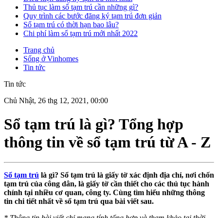
Thủ tục làm sổ tạm trú cần những gì?
Quy trình các bước đăng ký tạm trú đơn giản
Sổ tạm trú có thời hạn bao lâu?
Chi phí làm sổ tạm trú mới nhất 2022
Trang chủ
Sống ở Vinhomes
Tin tức
Tin tức
Chủ Nhật, 26 thg 12, 2021, 00:00
Sổ tạm trú là gì? Tổng hợp
thông tin về sổ tạm trú từ A - Z
Sổ tạm trú
là gì? Sổ tạm trú là giấy tờ xác định địa chỉ, nơi chốn
tạm trú của công dân, là giấy tờ cần thiết cho các thủ tục hành
chính tại nhiều cơ quan, công ty. Cùng tìm hiểu những thông
tin chi tiết nhất về sổ tạm trú qua bài viết sau.
*
Thông tin bài viết chỉ mang tính tổng hợp và tham khảo tại thời