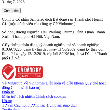
31 thg 7, 2026
Xem thêm
Công ty Cổ phần Sàn Giao dịch Bất động sản Thành phố Hoàng
Gia (một thành viên của công ty CP Vinhomes).
Số 72A, đường Nguyễn Trãi, Phường Thượng Đình, Quận Thanh
Xuân, Thành phố Hà Nội, Việt Nam.
Giấy chứng nhận đăng ký doanh nghiệp, mã số doanh nghiệp:
0103970225, đăng ký lần đầu ngày 11/06/2009, đăng ký thay đổi
lần thứ 14 ngày 12/12/2019, cấp bởi Sở Kế hoạch và Đầu tư Thành
phố Hà Nội.
Về Vingroup
Về Vinhomes
Điều kiện và điều khoản
Quy chế hoạt
động
Chính sách bảo mật
Pháp lý
Miễn trừ trách nhiệm
Chính sách cookies
Hỗ trợ
Tư vấn
Câu hỏi thường gặp
Trung tâm giao dịch
Tuyển dụng