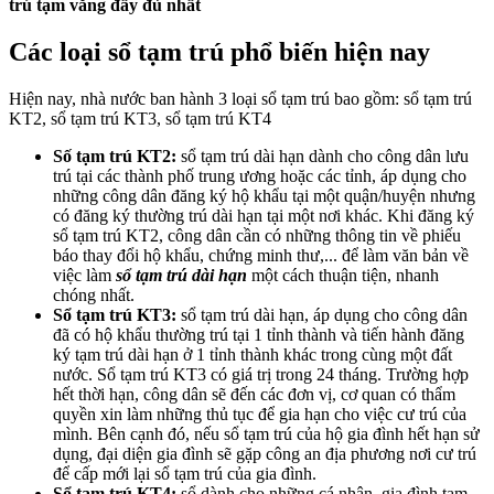
trú tạm vắng đầy đủ nhất
Các loại sổ tạm trú phổ biến hiện nay
Hiện nay, nhà nước ban hành 3 loại sổ tạm trú bao gồm: sổ tạm trú
KT2, sổ tạm trú KT3, sổ tạm trú KT4
Số tạm trú KT2:
sổ tạm trú dài hạn dành cho công dân lưu
trú tại các thành phố trung ương hoặc các tỉnh, áp dụng cho
những công dân đăng ký hộ khẩu tại một quận/huyện nhưng
có đăng ký thường trú dài hạn tại một nơi khác. Khi đăng ký
sổ tạm trú KT2, công dân cần có những thông tin về phiếu
báo thay đổi hộ khẩu, chứng minh thư,... để làm văn bản về
việc làm
sổ tạm trú dài hạn
một cách thuận tiện, nhanh
chóng nhất.
Sổ tạm trú KT3:
sổ tạm trú dài hạn, áp dụng cho công dân
đã có hộ khẩu thường trú tại 1 tỉnh thành và tiến hành đăng
ký tạm trú dài hạn ở 1 tỉnh thành khác trong cùng một đất
nước. Sổ tạm trú KT3 có giá trị trong 24 tháng. Trường hợp
hết thời hạn, công dân sẽ đến các đơn vị, cơ quan có thẩm
quyền xin làm những thủ tục để gia hạn cho việc cư trú của
mình. Bên cạnh đó, nếu sổ tạm trú của hộ gia đình hết hạn sử
dụng, đại diện gia đình sẽ gặp công an địa phương nơi cư trú
để cấp mới lại sổ tạm trú của gia đình.
Sổ tạm trú KT4:
sổ dành cho những cá nhân, gia đình tạm