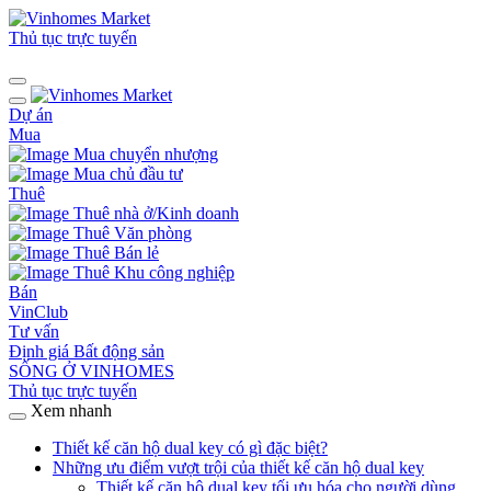
Thủ tục trực tuyến
Dự án
Mua
Mua chuyển nhượng
Mua chủ đầu tư
Thuê
Thuê nhà ở/Kinh doanh
Thuê Văn phòng
Thuê Bán lẻ
Thuê Khu công nghiệp
Bán
VinClub
Tư vấn
Định giá Bất động sản
SỐNG Ở VINHOMES
Thủ tục trực tuyến
Xem nhanh
Thiết kế căn hộ dual key có gì đặc biệt?
Những ưu điểm vượt trội của thiết kế căn hộ dual key
Thiết kế căn hộ dual key tối ưu hóa cho người dùng