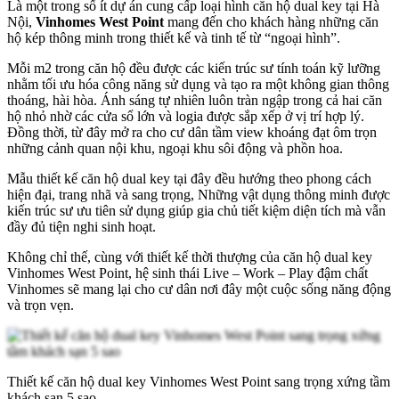
Là một trong số ít dự án cung cấp loại hình căn hộ dual key tại Hà
Nội,
Vinhomes West Point
mang đến cho khách hàng những căn
hộ kép thông minh trong thiết kế và tinh tế từ “ngoại hình”.
Mỗi m2 trong căn hộ đều được các kiến trúc sư tính toán kỹ lưỡng
nhằm tối ưu hóa công năng sử dụng và tạo ra một không gian thông
thoáng, hài hòa. Ánh sáng tự nhiên luôn tràn ngập trong cả hai căn
hộ nhỏ nhờ các cửa sổ lớn và logia được sắp xếp ở vị trí hợp lý.
Đồng thời, từ đây mở ra cho cư dân tầm view khoáng đạt ôm trọn
những cảnh quan nội khu, ngoại khu sôi động và phồn hoa.
Mẫu thiết kế căn hộ dual key tại đây đều hướng theo phong cách
hiện đại, trang nhã và sang trọng, Những vật dụng thông minh được
kiến trúc sư ưu tiên sử dụng giúp gia chủ tiết kiệm diện tích mà vẫn
đầy đủ tiện nghi sinh hoạt.
Không chỉ thế, cùng với thiết kế thời thượng của căn hộ dual key
Vinhomes West Point, hệ sinh thái Live – Work – Play đậm chất
Vinhomes sẽ mang lại cho cư dân nơi đây một cuộc sống năng động
và trọn vẹn.
Thiết kế căn hộ dual key Vinhomes West Point sang trọng xứng tầm
khách sạn 5 sao