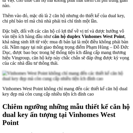
từ việc cho thuê căn hộ mà không phải mất thêm chi phí trung gian
nào.
Thêm vào đó, mặc dù là 2 căn hộ nhưng do thiết kế của dual key,
chi phí bảo trì mà chủ nhà phải trả chỉ tính một lần.
Đặc biệt, đối với các căn hộ có lợi thế về vị trí và được hưởng vô
vàn tiện ích hàng đầu như
căn hộ duplex Vinhomes West Point
,
khả năng sinh lời từ việc mua đi bán lại là một điều không phải bàn
cãi. Nằm ngay tại nút giao thông trọng điểm Phạm Hùng – Đỗ Đức
Dục, được bao bọc trong hệ thống tiện ích đẳng cấp mang thương
hiệu Vingroup, căn hộ kép này chắc chắn sẽ đáp ứng được kỳ vọng
của các nhà đầu tư thông thái.
Vinhomes West Point không chỉ mang đến các thiết kế căn hộ dual
key đẹp mà còn cung cấp nhiều tiện ích đỉnh cao
Chiêm ngưỡng những mẫu thiết kế căn hộ
dual key ấn tượng tại Vinhomes West
Point