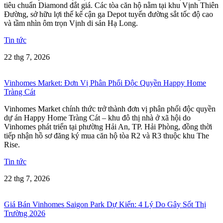
tiêu chuẩn Diamond đắt giá. Các tòa căn hộ nằm tại khu Vịnh Thiên
Đường, sở hữu lợi thế kế cận ga Depot tuyến đường sắt tốc độ cao
và tầm nhìn ôm trọn Vịnh di sản Hạ Long.
Tin tức
22 thg 7, 2026
Vinhomes Market: Đơn Vị Phân Phối Độc Quyền Happy Home
Tràng Cát
Vinhomes Market chính thức trở thành đơn vị phân phối độc quyền
dự án Happy Home Tràng Cát – khu đô thị nhà ở xã hội do
Vinhomes phát triển tại phường Hải An, TP. Hải Phòng, đồng thời
tiếp nhận hồ sơ đăng ký mua căn hộ tòa R2 và R3 thuộc khu The
Rise.
Tin tức
22 thg 7, 2026
Giá Bán Vinhomes Saigon Park Dự Kiến: 4 Lý Do Gây Sốt Thị
Trường 2026