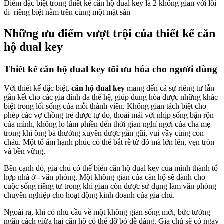
Điểm đặc biệt trong thiết kế căn hộ dual key là 2 không gian với lối
đi riêng biệt nằm trên cùng một mặt sàn
Những ưu điểm vượt trội của thiết kế căn
hộ dual key
Thiết kế căn hộ dual key tối ưu hóa cho người dùng
Với thiết kế đặc biệt,
căn hộ dual key
mang đến cả sự riêng tư lẫn
gắn kết cho các gia đình đa thế hệ, giúp dung hòa được những khác
biệt trong lối sống của mỗi thành viên. Không gian tách biệt cho
phép các vợ chồng trẻ được tự do, thoải mái với nhịp sống bận rộn
của mình, không lo làm phiền đến thời gian nghỉ ngơi của cha mẹ
trong khi ông bà thường xuyên được gần gũi, vui vầy cùng con
cháu. Một tổ ấm hạnh phúc có thể bắt rễ từ đó mà lớn lên, vẹn tròn
và bền vững.
Bên cạnh đó, gia chủ có thể biến căn hộ dual key của mình thành tổ
hợp nhà ở - văn phòng. Một không gian của căn hộ sẽ dành cho
cuộc sống riêng tư trong khi gian còn được sử dụng làm văn phòng
chuyên nghiệp cho hoạt động kinh doanh của gia chủ.
Ngoài ra, khi có nhu cầu về một không gian sống mới, bức tường
ngăn cách giữa hai căn hộ có thể dỡ bỏ dễ dàng. Gia chủ sẽ có ngay