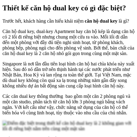
Thiết kế căn hộ dual key có gì đặc biệt?
Trước hết, khách hàng cần hiểu khái niệm
căn hộ dual key
là gì?
Căn hộ dual key, dual-key Apartment hay căn hộ kép là dạng căn hộ
có 2 lối đi riêng biệt nhưng chung một cửa ra vào. Mỗi lối đi dẫn
đến một phòng với đầy đủ tiện nghi sinh hoạt, từ phòng khách,
phòng bếp, phòng ngủ cho đến phòng vệ sinh. Bởi thế, bản chất của
căn hộ dual key là 2 căn hộ nhỏ gói gọn trong cùng một mặt sàn.
Singapore là nơi lần đầu tiên loại hình căn hộ hai chìa khóa này xuất
hiện. Sau đó nó dần trở nên thịnh hành tại các nước phát triển như
Nhật Bản, Hoa Kỳ và lan rộng ra toàn thế giới. Tại Việt Nam, mặc
dù dual key không còn quá xa lạ trong những năm gần đây song
không nhiều dự án bất động sản cung cấp loại hình căn hộ này.
Các căn dual key thông thường bao gồm một căn 2 phòng ngủ và
một căn studio, phân tách từ căn hộ lớn 3 phòng ngủ bằng vách
ngăn. Với kết cấu như vậy, chức năng sử dụng của căn hộ có thể
biến hóa vô cùng linh hoạt, tùy thuộc vào nhu cầu của chủ nhân.