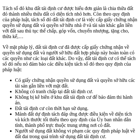
Tách sổ đỏ khu đất tái định cư được hiểu đơn giản là chia thửa đất
đó thành nhiều thửa đất có diện tích nhỏ hơn. Còn theo quy định
của pháp luật, tách sổ đỏ đất tái định cư là việc cấp giấy chứng nhận
quyền sử dụng đất và quyền sở hữu nhà ở và tài sản khác gắn liền
với đất sau thủ tục thế chấp, góp vốn, chuyển nhượng, tặng cho,
thừa kế,…
Về mặt pháp lý, đất tái định cư đã được cấp giấy chứng nhận về
quyền sử dụng đất và người sở hữu đất hợp pháp này hoàn toàn có
các quyền như các loại đất khác. Do vậy, đất tái định cư có thể tách
sổ đỏ nếu nó đảm bảo các điều kiện tách sổ đỏ theo quy định của
pháp luật:
Có giấy chứng nhận quyền sử dụng đất và quyền sở hữu các
tài sản gắn liền với mặt đất.
Không có tranh chấp tại đất tái định cư.
Không bị kê biên ở khu đất tái định cư để bảo đảm thi hành
án.
Đất tái định cư còn thời hạn sử dụng.
Mảnh đất dự định tách đáp ứng được điều kiện về diện tích
và kích thước tối thiểu theo quy định của Ủy ban nhân dân
tỉnh, thành phố trực thuộc trung ương nơi có đất.
Người sử dụng đất không vi phạm các quy định pháp luật về
đất đai trong quá trình sử dụng đất tái định cư.