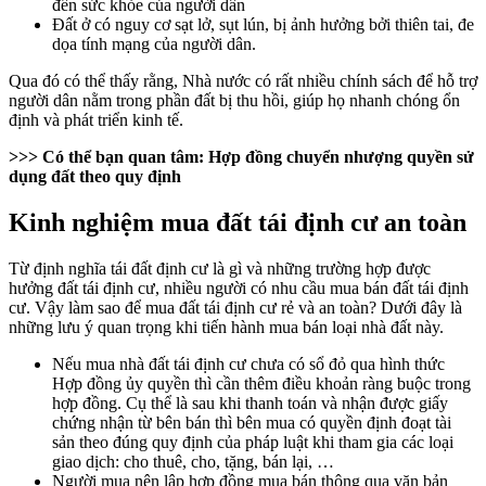
đến sức khỏe của người dân
Đất ở có nguy cơ sạt lở, sụt lún, bị ảnh hưởng bởi thiên tai, đe
dọa tính mạng của người dân.
Qua đó có thể thấy rằng, Nhà nước có rất nhiều chính sách để hỗ trợ
người dân nằm trong phần đất bị thu hồi, giúp họ nhanh chóng ổn
định và phát triển kinh tế.
>>> Có thể bạn quan tâm:
Hợp đồng chuyển nhượng quyền sử
dụng đất
theo quy định
Kinh nghiệm mua đất tái định cư an toàn
Từ định nghĩa tái đất định cư là gì và những trường hợp được
hưởng đất tái định cư, nhiều người có nhu cầu mua bán đất tái định
cư. Vậy làm sao để mua đất tái định cư rẻ và an toàn? Dưới đây là
những lưu ý quan trọng khi tiến hành mua bán loại nhà đất này.
Nếu mua nhà đất tái định cư chưa có sổ đỏ qua hình thức
Hợp đồng ủy quyền thì cần thêm điều khoản ràng buộc trong
hợp đồng. Cụ thể là sau khi thanh toán và nhận được giấy
chứng nhận từ bên bán thì bên mua có quyền định đoạt tài
sản theo đúng quy định của pháp luật khi tham gia các loại
giao dịch: cho thuê, cho, tặng, bán lại, …
Người mua nên lập hợp đồng mua bán thông qua văn bản