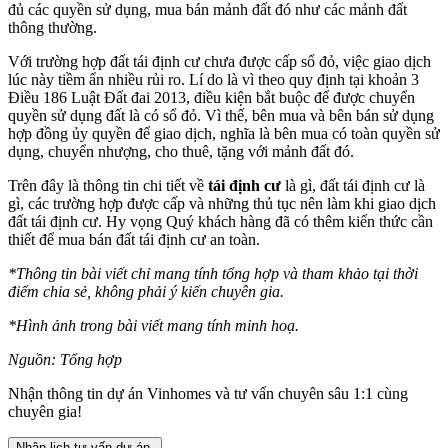
đủ các quyền sử dụng, mua bán mảnh đất đó như các mảnh đất
thông thường.
Với trường hợp đất tái định cư chưa được cấp sổ đỏ, việc giao dịch
lúc này tiềm ẩn nhiều rủi ro. Lí do là vì theo quy định tại khoản 3
Điều 186 Luật Đất đai 2013, điều kiện bắt buộc để được chuyển
quyền sử dụng đất là có sổ đỏ. Vì thế, bên mua và bên bán sử dụng
hợp đồng ủy quyền để giao dịch, nghĩa là bên mua có toàn quyền sử
dụng, chuyển nhượng, cho thuê, tặng với mảnh đất đó.
Trên đây là thông tin chi tiết về
tái định cư
là gì, đất tái định cư là
gì, các trường hợp được cấp và những thủ tục nên làm khi giao dịch
đất tái định cư. Hy vọng Quý khách hàng đã có thêm kiến thức cần
thiết để mua bán đất tái định cư an toàn.
*Thông tin bài viết chỉ mang tính tổng hợp và tham khảo tại thời
điểm chia sẻ, không phải ý kiến chuyên gia.
*Hình ảnh trong bài viết mang tính minh hoạ.
Nguồn: Tổng hợp
Nhận thông tin dự án Vinhomes và tư vấn chuyên sâu 1:1 cùng
chuyên gia!
Nhận lịch tư vấn dự án