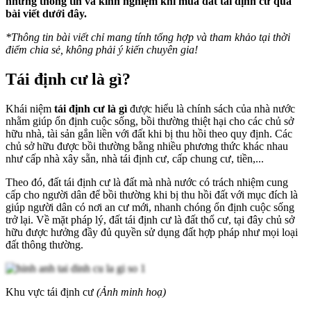
những thông tin và kinh nghiệm khi mua đất tái định cư qua
bài viết dưới đây.
*
Thông tin bài viết chỉ mang tính tổng hợp và tham khảo tại thời
điểm chia sẻ, không phải ý kiến chuyên gia!
Tái định cư là gì?
Khái niệm
tái định cư là gì
được hiểu là chính sách của nhà nước
nhằm giúp ổn định cuộc sống, bồi thường thiệt hại cho các chủ sở
hữu nhà, tài sản gắn liền với đất khi bị thu hồi theo quy định. Các
chủ sở hữu được bồi thường bằng nhiều phương thức khác nhau
như cấp nhà xây sẵn, nhà tái định cư, cấp chung cư, tiền,...
Theo đó, đất tái định cư là đất mà nhà nước có trách nhiệm cung
cấp cho người dân để bồi thường khi bị thu hồi đất với mục đích là
giúp người dân có nơi an cư mới, nhanh chóng ổn định cuộc sống
trở lại. Về mặt pháp lý, đất tái định cư là đất thổ cư, tại đây chủ sở
hữu được hưởng đầy đủ quyền sử dụng đất hợp pháp như mọi loại
đất thông thường.
Khu vực tái định cư
(Ảnh minh hoạ)