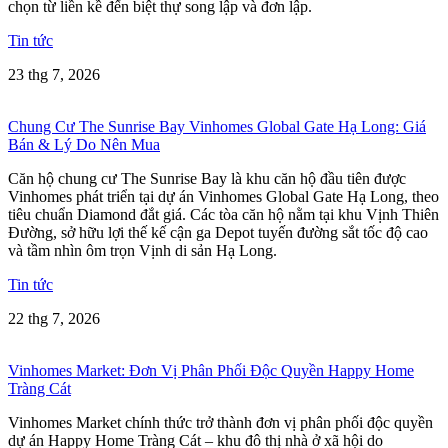
chọn từ liền kề đến biệt thự song lập và đơn lập.
Tin tức
23 thg 7, 2026
Chung Cư The Sunrise Bay Vinhomes Global Gate Hạ Long: Giá
Bán & Lý Do Nên Mua
Căn hộ chung cư The Sunrise Bay là khu căn hộ đầu tiên được
Vinhomes phát triển tại dự án Vinhomes Global Gate Hạ Long, theo
tiêu chuẩn Diamond đắt giá. Các tòa căn hộ nằm tại khu Vịnh Thiên
Đường, sở hữu lợi thế kế cận ga Depot tuyến đường sắt tốc độ cao
và tầm nhìn ôm trọn Vịnh di sản Hạ Long.
Tin tức
22 thg 7, 2026
Vinhomes Market: Đơn Vị Phân Phối Độc Quyền Happy Home
Tràng Cát
Vinhomes Market chính thức trở thành đơn vị phân phối độc quyền
dự án Happy Home Tràng Cát – khu đô thị nhà ở xã hội do