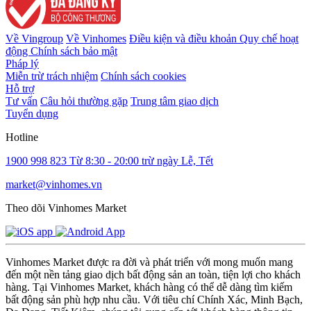
Về Vingroup
Về Vinhomes
Điều kiện và điều khoản
Quy chế hoạt
động
Chính sách bảo mật
Pháp lý
Miễn trừ trách nhiệm
Chính sách cookies
Hỗ trợ
Tư vấn
Câu hỏi thường gặp
Trung tâm giao dịch
Tuyển dụng
Hotline
1900 998 823
Từ 8:30 - 20:00 trừ ngày Lễ, Tết
market@vinhomes.vn
Theo dõi Vinhomes Market
Vinhomes Market được ra đời và phát triển với mong muốn mang
đến một nền tảng giao dịch bất động sản an toàn, tiện lợi cho khách
hàng. Tại Vinhomes Market, khách hàng có thể dễ dàng tìm kiếm
bất động sản phù hợp nhu cầu. Với tiêu chí Chính Xác, Minh Bạch,