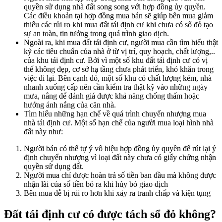
quyền sử dụng nhà đất song song với hợp đồng ủy quyền.
Các điều khoản tại hợp đồng mua bán sẽ giúp bên mua giảm
thiểu các rủi ro khi mua đất tái định cư khi chưa có sổ đỏ tạo
sự an toàn, tin tưởng trong quá trình giao dịch.
Ngoài ra, khi mua đất tái định cư, người mua cần tìm hiểu thật
kỹ các tiêu chuẩn của nhà ở từ vị trí, quy hoạch, chất lượng,..
của khu tái định cư. Bởi vì một số khu đất tái định cư có vị
thế không đẹp, cơ sở hạ tầng chưa phát triển, khó khăn trong
việc đi lại. Bên cạnh đó, một số khu có chất lượng kém, nhà
nhanh xuống cấp nên cần kiểm tra thật kỹ vào những ngày
mưa, nắng để đánh giá được khả năng chống thấm hoặc
hướng ánh nắng của căn nhà.
Tìm hiểu những hạn chế về quá trình chuyển nhượng mua
nhà tái định cư. Một số hạn chế của người mua loại hình nhà
đất này như:
Người bán có thể tự ý vô hiệu hợp đồng ủy quyền để rút lại ý
định chuyển nhượng vì loại đất này chưa có giấy chứng nhận
quyền sử dụng đất.
Người mua chỉ được hoàn trả số tiền ban đầu mà không được
nhận lãi của số tiền bỏ ra khi hủy bỏ giao dịch
Bên mua dễ bị rủi ro hơn khi xảy ra tranh chấp và kiện tụng
Đất tái định cư có được tách sổ đỏ không?