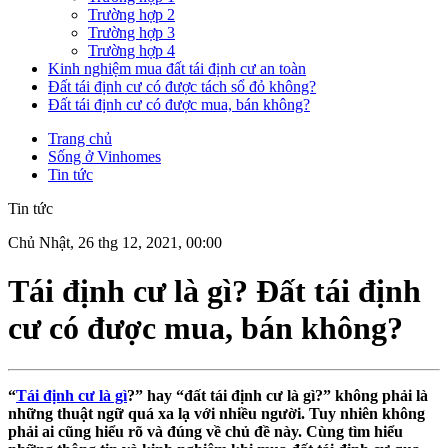
Trường hợp 2
Trường hợp 3
Trường hợp 4
Kinh nghiệm mua đất tái định cư an toàn
Đất tái định cư có được tách sổ đỏ không?
Đất tái định cư có được mua, bán không?
Trang chủ
Sống ở Vinhomes
Tin tức
Tin tức
Chủ Nhật, 26 thg 12, 2021, 00:00
Tái định cư là gì? Đất tái định
cư có được mua, bán không?
“
Tái định cư là gì
?” hay “đất tái định cư là gì?” không phải là
những thuật ngữ quá xa lạ với nhiều người. Tuy nhiên không
phải ai cũng hiểu rõ và đúng về chủ đề này. Cùng tìm hiểu