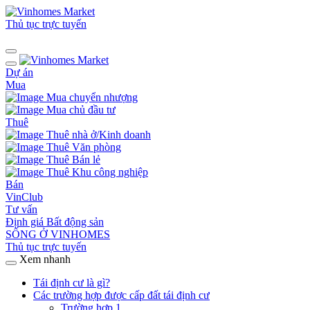
Thủ tục trực tuyến
Dự án
Mua
Mua chuyển nhượng
Mua chủ đầu tư
Thuê
Thuê nhà ở/Kinh doanh
Thuê Văn phòng
Thuê Bán lẻ
Thuê Khu công nghiệp
Bán
VinClub
Tư vấn
Định giá Bất động sản
SỐNG Ở VINHOMES
Thủ tục trực tuyến
Xem nhanh
Tái định cư là gì?
Các trường hợp được cấp đất tái định cư
Trường hợp 1