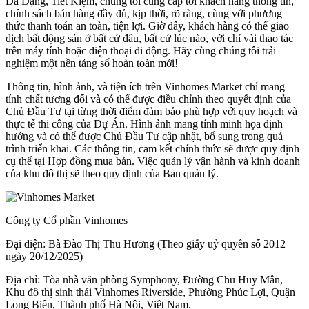
Đa Dạng, Tiết Kiệm, chúng tôi cung cấp tới khách hàng thông tin,
chính sách bán hàng đầy đủ, kịp thời, rõ ràng, cùng với phương
thức thanh toán an toàn, tiện lợi. Giờ đây, khách hàng có thể giao
dịch bất động sản ở bất cứ đâu, bất cứ lúc nào, với chỉ vài thao tác
trên máy tính hoặc điện thoại di động. Hãy cùng chúng tôi trải
nghiệm một nền tảng số hoàn toàn mới!
Thông tin, hình ảnh, và tiện ích trên Vinhomes Market chỉ mang
tính chất tương đối và có thể được điều chỉnh theo quyết định của
Chủ Đầu Tư tại từng thời điểm đảm bảo phù hợp với quy hoạch và
thực tế thi công của Dự Án. Hình ảnh mang tính minh họa định
hướng và có thể được Chủ Đầu Tư cập nhật, bổ sung trong quá
trình triển khai. Các thông tin, cam kết chính thức sẽ được quy định
cụ thể tại Hợp đồng mua bán. Việc quản lý vận hành và kinh doanh
của khu đô thị sẽ theo quy định của Ban quản lý.
Công ty Cổ phần Vinhomes
Đại diện: Bà Đào Thị Thu Hương (Theo giấy uỷ quyền số 2012
ngày 20/12/2025)
Địa chỉ: Tòa nhà văn phòng Symphony, Đường Chu Huy Mân,
Khu đô thị sinh thái Vinhomes Riverside, Phường Phúc Lợi, Quận
Long Biên, Thành phố Hà Nội, Việt Nam.