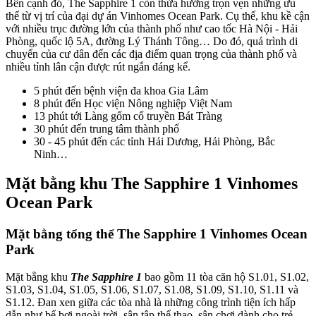
Bên cạnh đó, The Sapphire 1 còn thừa hưởng trọn vẹn những ưu
thế từ vị trí của đại dự án Vinhomes Ocean Park. Cụ thể, khu kề cận
với nhiều trục đường lớn của thành phố như cao tốc Hà Nội - Hải
Phòng, quốc lộ 5A, đường Lý Thánh Tông… Do đó, quá trình di
chuyển của cư dân đến các địa điểm quan trọng của thành phố và
nhiều tỉnh lân cận được rút ngắn đáng kể.
5 phút đến bệnh viện đa khoa Gia Lâm
8 phút đến Học viện Nông nghiệp Việt Nam
13 phút tới Làng gốm cổ truyền Bát Tràng
30 phút đến trung tâm thành phố
30 - 45 phút đến các tỉnh Hải Dương, Hải Phòng, Bắc
Ninh…
Mặt bằng khu The Sapphire 1 Vinhomes
Ocean Park
Mặt bằng tổng thể The Sapphire 1 Vinhomes Ocean
Park
Mặt bằng khu
The Sapphire 1
bao gồm 11 tòa căn hộ S1.01, S1.02,
S1.03, S1.04, S1.05, S1.06, S1.07, S1.08, S1.09, S1.10, S1.11 và
S1.12. Đan xen giữa các tòa nhà là những công trình tiện ích hấp
dẫn như bể bơi ngoài trời, sân tập thể thao, sân chơi dành cho trẻ