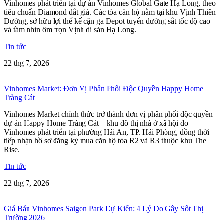
Vinhomes phát triển tại dự án Vinhomes Global Gate Hạ Long, theo
tiêu chuẩn Diamond đắt giá. Các tòa căn hộ nằm tại khu Vịnh Thiên
Đường, sở hữu lợi thế kế cận ga Depot tuyến đường sắt tốc độ cao
và tầm nhìn ôm trọn Vịnh di sản Hạ Long.
Tin tức
22 thg 7, 2026
Vinhomes Market: Đơn Vị Phân Phối Độc Quyền Happy Home
Tràng Cát
Vinhomes Market chính thức trở thành đơn vị phân phối độc quyền
dự án Happy Home Tràng Cát – khu đô thị nhà ở xã hội do
Vinhomes phát triển tại phường Hải An, TP. Hải Phòng, đồng thời
tiếp nhận hồ sơ đăng ký mua căn hộ tòa R2 và R3 thuộc khu The
Rise.
Tin tức
22 thg 7, 2026
Giá Bán Vinhomes Saigon Park Dự Kiến: 4 Lý Do Gây Sốt Thị
Trường 2026