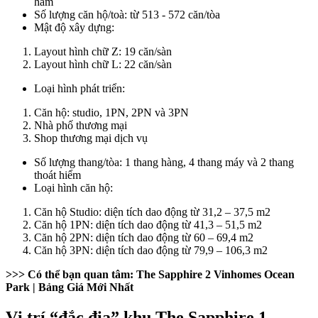
hầm
Số lượng căn hộ/toà: từ 513 - 572 căn/tòa
Mật độ xây dựng:
Layout hình chữ Z: 19 căn/sàn
Layout hình chữ L: 22 căn/sàn
Loại hình phát triển:
Căn hộ: studio, 1PN, 2PN và 3PN
Nhà phố thương mại
Shop thương mại dịch vụ
Số lượng thang/tòa: 1 thang hàng, 4 thang máy và 2 thang
thoát hiểm
Loại hình căn hộ:
Căn hộ Studio: diện tích dao động từ 31,2 – 37,5 m2
Căn hộ 1PN: diện tích dao động từ 41,3 – 51,5 m2
Căn hộ 2PN: diện tích dao động từ 60 – 69,4 m2
Căn hộ 3PN: diện tích dao động từ 79,9 – 106,3 m2
>>> Có thể bạn quan tâm:
The Sapphire 2 Vinhomes Ocean
Park
| Bảng Giá Mới Nhất
Vị trí “đắc địa” khu The Sapphire 1