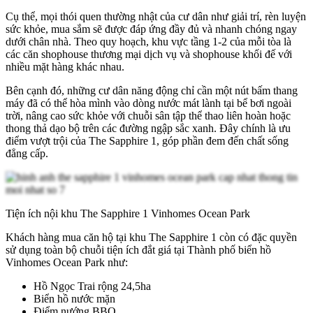
Cụ thể, mọi thói quen thường nhật của cư dân như giải trí, rèn luyện
sức khỏe, mua sắm sẽ được đáp ứng đầy đủ và nhanh chóng ngay
dưới chân nhà. Theo quy hoạch, khu vực tầng 1-2 của mỗi tòa là
các căn shophouse thương mại dịch vụ và shophouse khối đế với
nhiều mặt hàng khác nhau.
Bên cạnh đó, những cư dân năng động chỉ cần một nút bấm thang
máy đã có thể hòa mình vào dòng nước mát lành tại bể bơi ngoài
trời, nâng cao sức khỏe với chuỗi sân tập thể thao liên hoàn hoặc
thong thả dạo bộ trên các đường ngập sắc xanh. Đây chính là ưu
điểm vượt trội của The Sapphire 1, góp phần đem đến chất sống
đẳng cấp.
Tiện ích nội khu The Sapphire 1 Vinhomes Ocean Park
Khách hàng mua căn hộ tại khu The Sapphire 1 còn có đặc quyền
sử dụng toàn bộ chuỗi tiện ích đắt giá tại Thành phố biển hồ
Vinhomes Ocean Park như:
Hồ Ngọc Trai rộng 24,5ha
Biển hồ nước mặn
Điểm nướng BBQ