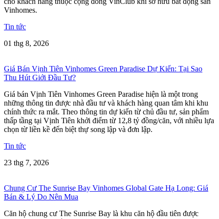
cho khách hàng thuộc cộng đồng VinClub khi sở hữu bất động sản
Vinhomes.
Tin tức
01 thg 8, 2026
Giá Bán Vịnh Tiên Vinhomes Green Paradise Dự Kiến: Tại Sao
Thu Hút Giới Đầu Tư?
Giá bán Vịnh Tiên Vinhomes Green Paradise hiện là một trong
những thông tin được nhà đầu tư và khách hàng quan tâm khi khu
chính thức ra mắt. Theo thông tin dự kiến từ chủ đầu tư, sản phẩm
thấp tầng tại Vịnh Tiên khởi điểm từ 12,8 tỷ đồng/căn, với nhiều lựa
chọn từ liền kề đến biệt thự song lập và đơn lập.
Tin tức
23 thg 7, 2026
Chung Cư The Sunrise Bay Vinhomes Global Gate Hạ Long: Giá
Bán & Lý Do Nên Mua
Căn hộ chung cư The Sunrise Bay là khu căn hộ đầu tiên được