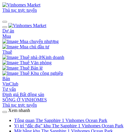
Thủ tục trực tuyến
Dự án
Mua
Mua chuyển nhượng
Mua chủ đầu tư
Thuê
Thuê nhà ở/Kinh doanh
Thuê Văn phòng
Thuê Bán lẻ
Thuê Khu công nghiệp
Bán
VinClub
Tư vấn
Định giá Bất động sản
SỐNG Ở VINHOMES
Thủ tục trực tuyến
Xem nhanh
Tổng quan The Sapphire 1 Vinhomes Ocean Park
Vị trí “đắc địa” khu The Sapphire 1 Vinhomes Ocean Park
Mặt bằng khu The Sapphire 1 Vinhomes Ocean Park