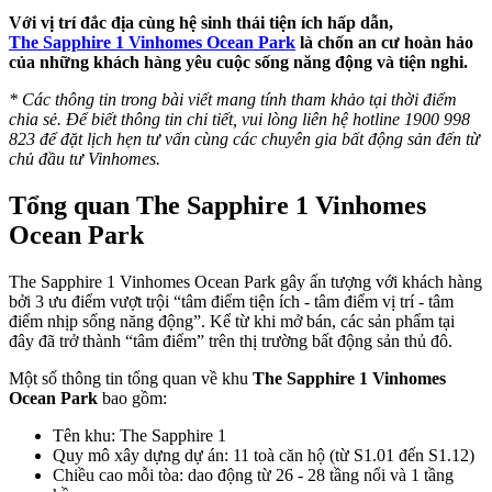
Với vị trí đắc địa cùng hệ sinh thái tiện ích hấp dẫn,
The Sapphire 1 Vinhomes Ocean Park
là chốn an cư hoàn hảo
của những khách hàng yêu cuộc sống năng động và tiện nghi.
* Các thông tin trong bài viết mang tính tham khảo tại thời điểm
chia sẻ. Để biết thông tin chi tiết, vui lòng liên hệ hotline 1900 998
823 để đặt lịch hẹn tư vấn cùng các chuyên gia bất động sản đến từ
chủ đầu tư Vinhomes.
Tổng quan The Sapphire 1 Vinhomes
Ocean Park
The Sapphire 1 Vinhomes Ocean Park gây ấn tượng với khách hàng
bởi 3 ưu điểm vượt trội “tâm điểm tiện ích - tâm điểm vị trí - tâm
điểm nhịp sống năng động”. Kể từ khi mở bán, các sản phẩm tại
đây đã trở thành “tâm điểm” trên thị trường bất động sản thủ đô.
Một số thông tin tổng quan về khu
The Sapphire 1 Vinhomes
Ocean Park
bao gồm:
Tên khu: The Sapphire 1
Quy mô xây dựng dự án: 11 toà căn hộ (từ S1.01 đến S1.12)
Chiều cao mỗi tòa: dao động từ 26 - 28 tầng nổi và 1 tầng