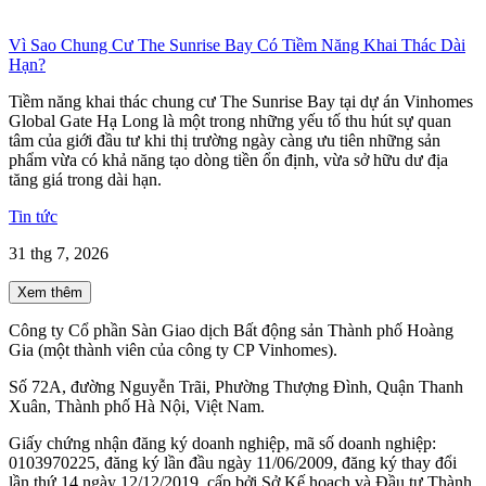
Vì Sao Chung Cư The Sunrise Bay Có Tiềm Năng Khai Thác Dài
Hạn?
Tiềm năng khai thác chung cư The Sunrise Bay tại dự án Vinhomes
Global Gate Hạ Long là một trong những yếu tố thu hút sự quan
tâm của giới đầu tư khi thị trường ngày càng ưu tiên những sản
phẩm vừa có khả năng tạo dòng tiền ổn định, vừa sở hữu dư địa
tăng giá trong dài hạn.
Tin tức
31 thg 7, 2026
Xem thêm
Công ty Cổ phần Sàn Giao dịch Bất động sản Thành phố Hoàng
Gia (một thành viên của công ty CP Vinhomes).
Số 72A, đường Nguyễn Trãi, Phường Thượng Đình, Quận Thanh
Xuân, Thành phố Hà Nội, Việt Nam.
Giấy chứng nhận đăng ký doanh nghiệp, mã số doanh nghiệp:
0103970225, đăng ký lần đầu ngày 11/06/2009, đăng ký thay đổi
lần thứ 14 ngày 12/12/2019, cấp bởi Sở Kế hoạch và Đầu tư Thành