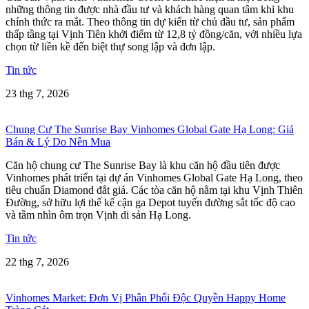
những thông tin được nhà đầu tư và khách hàng quan tâm khi khu
chính thức ra mắt. Theo thông tin dự kiến từ chủ đầu tư, sản phẩm
thấp tầng tại Vịnh Tiên khởi điểm từ 12,8 tỷ đồng/căn, với nhiều lựa
chọn từ liền kề đến biệt thự song lập và đơn lập.
Tin tức
23 thg 7, 2026
Chung Cư The Sunrise Bay Vinhomes Global Gate Hạ Long: Giá
Bán & Lý Do Nên Mua
Căn hộ chung cư The Sunrise Bay là khu căn hộ đầu tiên được
Vinhomes phát triển tại dự án Vinhomes Global Gate Hạ Long, theo
tiêu chuẩn Diamond đắt giá. Các tòa căn hộ nằm tại khu Vịnh Thiên
Đường, sở hữu lợi thế kế cận ga Depot tuyến đường sắt tốc độ cao
và tầm nhìn ôm trọn Vịnh di sản Hạ Long.
Tin tức
22 thg 7, 2026
Vinhomes Market: Đơn Vị Phân Phối Độc Quyền Happy Home