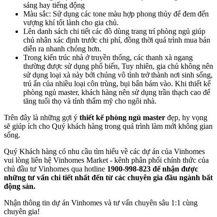
sáng hay tiếng động
Màu sắc: Sử dụng các tone màu hợp phong thủy để đem đến
vượng khí tốt lành cho gia chủ.
Lên danh sách chi tiết các đồ dùng trang trí phòng ngủ giúp
chủ nhân xác định trước chi phí, đồng thời quá trình mua bán
diễn ra nhanh chóng hơn.
Trong kiến trúc nhà ở truyền thống, các thanh xà ngang
thường được sử dụng phổ biến, Tuy nhiên, gia chủ không nên
sử dụng loại xà này bởi chúng vô tình trở thành nơi sinh sống,
trú ẩn của nhiều loại côn trùng, bụi bẩn bám vào. Khi thiết kế
phòng ngủ master, khách hàng nên sử dụng trần thạch cao để
tăng tuổi thọ và tính thẩm mỹ cho ngôi nhà.
Trên đây là những gợi ý
thiết kế phòng ngủ master
đẹp, hy vọng
sẽ giúp ích cho Quý khách hàng trong quá trình làm mới không gian
sống.
Quý Khách hàng có nhu cầu tìm hiểu về các dự án của Vinhomes
vui lòng liên hệ Vinhomes Market - kênh phân phối chính thức của
chủ đầu tư Vinhomes qua hotline
1900-998-823 để nhận được
những tư vấn chi tiết nhất đến từ các chuyên gia đầu ngành bất
động sản.
Nhận thông tin dự án Vinhomes và tư vấn chuyên sâu 1:1 cùng
chuyên gia!