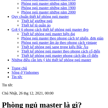
Phòng ngủ master những năm 1800
Phòng ngủ master những năm 1900
Phòng ngủ master những năm 2000
Quy chuẩn thiết kế phòng ngủ master
Thiết kế giường ngủ
Thiết kế tủ quần áo
Gợi ý 6 phong cách thiết kế phòng ngủ master đẹp
Thiết kế phòng ngủ master hiện đại
Phòng ngủ master theo phong cách tự nhiên, đơn giản
Phòng ngủ master ấm áp theo phong cách vintage
Thiết kế phòng ngủ sang trọng kiểu Bắc Âu
Thiết kế phòng ngủ master theo phong cách cổ điển
Thiết kế phòng ngủ master phong cách tân cổ điển
Những điều cần lưu ý khi thiết kế phòng ngủ master
Trang chủ
Sống ở Vinhomes
Tin tức
Tin tức
Chủ Nhật, 26 thg 12, 2021, 00:00
Phòng ngủ master là gì?