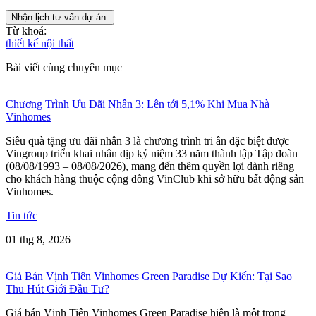
Nhận lịch tư vấn dự án
Từ khoá:
thiết kế nội thất
Bài viết cùng chuyên mục
Chương Trình Ưu Đãi Nhân 3: Lên tới 5,1% Khi Mua Nhà
Vinhomes
Siêu quà tặng ưu đãi nhân 3 là chương trình tri ân đặc biệt được
Vingroup triển khai nhân dịp kỷ niệm 33 năm thành lập Tập đoàn
(08/08/1993 – 08/08/2026), mang đến thêm quyền lợi dành riêng
cho khách hàng thuộc cộng đồng VinClub khi sở hữu bất động sản
Vinhomes.
Tin tức
01 thg 8, 2026
Giá Bán Vịnh Tiên Vinhomes Green Paradise Dự Kiến: Tại Sao
Thu Hút Giới Đầu Tư?
Giá bán Vịnh Tiên Vinhomes Green Paradise hiện là một trong