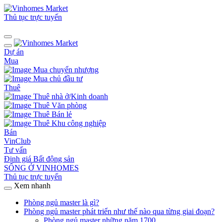
Thủ tục trực tuyến
Dự án
Mua
Mua chuyển nhượng
Mua chủ đầu tư
Thuê
Thuê nhà ở/Kinh doanh
Thuê Văn phòng
Thuê Bán lẻ
Thuê Khu công nghiệp
Bán
VinClub
Tư vấn
Định giá Bất động sản
SỐNG Ở VINHOMES
Thủ tục trực tuyến
Xem nhanh
Phòng ngủ master là gì?
Phòng ngủ master phát triển như thế nào qua từng giai đoạn?
Phòng ngủ master những năm 1700