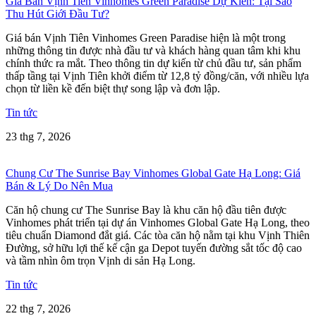
Giá Bán Vịnh Tiên Vinhomes Green Paradise Dự Kiến: Tại Sao
Thu Hút Giới Đầu Tư?
Giá bán Vịnh Tiên Vinhomes Green Paradise hiện là một trong
những thông tin được nhà đầu tư và khách hàng quan tâm khi khu
chính thức ra mắt. Theo thông tin dự kiến từ chủ đầu tư, sản phẩm
thấp tầng tại Vịnh Tiên khởi điểm từ 12,8 tỷ đồng/căn, với nhiều lựa
chọn từ liền kề đến biệt thự song lập và đơn lập.
Tin tức
23 thg 7, 2026
Chung Cư The Sunrise Bay Vinhomes Global Gate Hạ Long: Giá
Bán & Lý Do Nên Mua
Căn hộ chung cư The Sunrise Bay là khu căn hộ đầu tiên được
Vinhomes phát triển tại dự án Vinhomes Global Gate Hạ Long, theo
tiêu chuẩn Diamond đắt giá. Các tòa căn hộ nằm tại khu Vịnh Thiên
Đường, sở hữu lợi thế kế cận ga Depot tuyến đường sắt tốc độ cao
và tầm nhìn ôm trọn Vịnh di sản Hạ Long.
Tin tức
22 thg 7, 2026