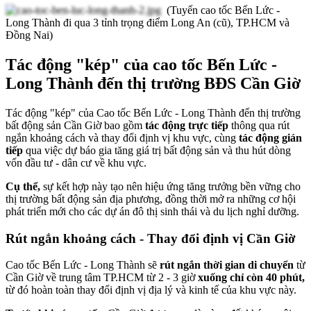
(Tuyến cao tốc Bến Lức -
Long Thành đi qua 3 tỉnh trọng điểm Long An (cũ), TP.HCM và
Đồng Nai)
Tác động "kép" của cao tốc Bến Lức -
Long Thành đến thị trường BĐS Cần Giờ
Tác động "kép" của Cao tốc Bến Lức - Long Thành đến thị trường
bất động sản Cần Giờ bao gồm
tác động trực tiếp
thông qua rút
ngắn khoảng cách và thay đổi định vị khu vực, cùng
tác động gián
tiếp
qua việc dự báo gia tăng giá trị bất động sản và thu hút dòng
vốn đầu tư - dân cư về khu vực.
Cụ thể,
sự kết hợp này tạo nên hiệu ứng tăng trưởng bền vững cho
thị trường bất động sản địa phương, đồng thời mở ra những cơ hội
phát triển mới cho các dự án đô thị sinh thái và du lịch nghỉ dưỡng.
Rút ngắn khoảng cách - Thay đổi định vị Cần Giờ
Cao tốc Bến Lức - Long Thành sẽ
rút ngắn thời gian di chuyển
từ
Cần Giờ về trung tâm TP.HCM từ 2 - 3 giờ
xuống chỉ còn 40 phút,
từ đó hoàn toàn thay đổi định vị địa lý và kinh tế của khu vực này.