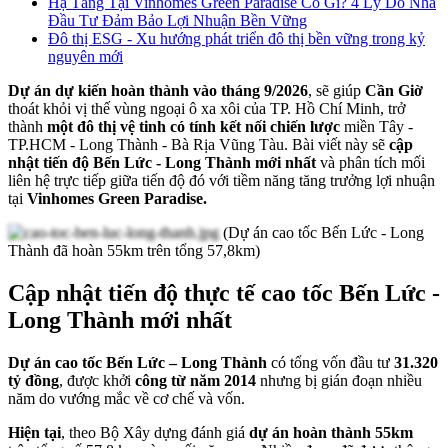
Hạ Tầng Tại Vinhomes Green Paradise Có Gì? 4 Lý Do Nhà
Đầu Tư Đảm Bảo Lợi Nhuận Bền Vững
Đô thị ESG - Xu hướng phát triển đô thị bền vững trong kỷ
nguyên mới
Dự án dự kiến hoàn thành vào tháng 9/2026
, sẽ giúp
Cần Giờ
thoát khỏi vị thế vùng ngoại ô xa xôi của TP. Hồ Chí Minh, trở
thành
một đô thị vệ tinh có tính kết nối chiến lược
miền Tây -
TP.HCM - Long Thành - Bà Rịa Vũng Tàu. Bài viết này sẽ
cập
nhật tiến độ Bến Lức - Long Thành mới nhất
và phân tích mối
liên hệ trực tiếp giữa tiến độ đó với tiềm năng tăng trưởng lợi nhuận
tại
Vinhomes Green Paradise.
(Dự án cao tốc Bến Lức - Long
Thành đã hoàn 55km trên tổng 57,8km)
Cập nhật tiến độ thực tế cao tốc Bến Lức -
Long Thành mới nhất
Dự án cao tốc Bến Lức – Long Thành
có tổng vốn đầu tư
31.320
tỷ đồng
, được khởi
công từ năm 2014
nhưng bị gián đoạn nhiều
năm do vướng mắc về cơ chế và vốn.
Hiện tại
, theo Bộ Xây dựng đánh giá
dự án hoàn thành 55km