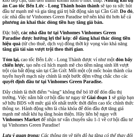
khó tiếp cận, dẫn đến thanh khoản luôn ở mức thấp.
Nhưng khi dự
án Cao tốc Bến Lức - Long Thành hoàn thành
sẽ tạo ra sức hút
đầu tư mạnh mẽ và gia tăng giá trị bất động sản tại Cần Giờ.
Do đó
,
các nhà đầu tư Vinhomes Green Paradise trở nên khả thi hơn kể cả
phương án khai thác dòng tiền hay tăng giá bán.
Đặc biệt,
các nhà đầu tư tại Vinhomes Vinhomes Green
Paradise được hưởng lợi thế kép
:
dễ dàng khai thác dòng tiền
hiệu quả
(từ cho thuê, dịch vụ) đồng thời kỳ vọng vào khả năng
tăng giá tài sản vượt trội theo thời gian
.
Tóm lại,
cao tốc Bến Lức - Long Thành được ví như một
đòn bẩy
chiến lược
, tạo nên cú hích mạnh mẽ cho tiềm năng sinh lời vượt
trội của bất động sản tại Cần Giờ. Mỗi một cột mốc hoàn thành của
tuyến huyết mạch này chính là một bước đệm vững chắc cho các
quyết định đầu tư tại Vinhomes Green Paradise.
Đây chính là thời điểm “vàng” không thể bỏ lỡ để đón đầu thị
trường. Việc nắm bắt cơ hội đầu tư ngay từ
Giai đoạn 1
sẽ giúp bạn
sở hữu BĐS với mức giá tốt nhất trước thời điểm cao tốc chính thức
thông xe. Hành động sớm là chìa khóa để đón đầu đợt tăng giá
mạnh mẽ nhất khi hạ tầng hoàn thiện. Hãy liên hệ ngay với
Vinhomes Market
để nhận tư vấn chuyên sâu 1-1 về cơ hội đầu tư
tại Vinhomes Green Paradise!
Lưu ý quan trọng:
Các thông tin về tiến độ hạ tầng có thể thay đổi