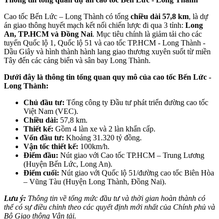
Cao tốc Bến Lức – Long Thành có tổng
chiều dài 57,8 km
, là dự
án giao thông huyết mạch kết nối chiến lược đi qua 3 tỉnh:
Long
An, TP.HCM và Đồng Nai
. Mục tiêu chính là giảm tải cho các
tuyến Quốc lộ 1, Quốc lộ 51 và cao tốc TP.HCM - Long Thành -
Dầu Giây và hình thành hành lang giao thương xuyên suốt từ miền
Tây đến các cảng biển và sân bay Long Thành.
Dưới đây là thông tin tổng quan quy mô của cao tốc Bến Lức -
Long Thành:
Chủ đầu tư:
Tổng công ty Đầu tư phát triển đường cao tốc
Việt Nam (VEC).
Chiều dài:
57,8 km.
Thiết kế:
Gồm 4 làn xe và 2 làn khẩn cấp.
Vốn đầu tư:
Khoảng 31.320 tỷ đồng.
Vận tốc thiết kế:
100km/h.
Điểm đầu:
Nút giao với Cao tốc TP.HCM – Trung Lương
(Huyện Bến Lức, Long An).
Điểm cuối:
Nút giao với Quốc lộ 51/đường cao tốc Biên Hòa
– Vũng Tàu (Huyện Long Thành, Đồng Nai).
Lưu ý:
Thông tin về tổng mức đầu tư và thời gian hoàn thành có
thể có sự điều chỉnh theo các quyết định mới nhất của Chính phủ và
Bộ Giao thông Vận tải.