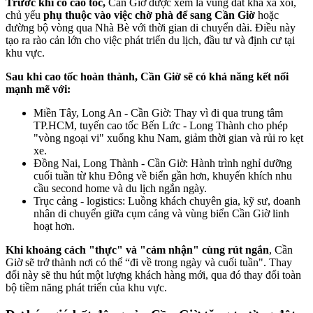
Trước khi có cao tốc,
Cần Giờ được xem là vùng đất khá xa xôi,
chủ yếu
phụ thuộc vào việc chờ phà để sang Cần Giờ
hoặc
đường bộ vòng qua Nhà Bè với thời gian di chuyển dài. Điều này
tạo ra rào cản lớn cho việc phát triển du lịch, đầu tư và định cư tại
khu vực.
Sau khi cao tốc hoàn thành, Cần Giờ sẽ có khả năng kết nối
mạnh mẽ với:
Miền Tây, Long An - Cần Giờ: Thay vì đi qua trung tâm
TP.HCM, tuyến cao tốc Bến Lức - Long Thành cho phép
"vòng ngoại vi" xuống khu Nam, giảm thời gian và rủi ro kẹt
xe.
Đồng Nai, Long Thành - Cần Giờ: Hành trình nghỉ dưỡng
cuối tuần từ khu Đông về biển gần hơn, khuyến khích nhu
cầu second home và du lịch ngắn ngày.
Trục cảng - logistics: Luồng khách chuyên gia, kỹ sư, doanh
nhân di chuyển giữa cụm cảng và vùng biển Cần Giờ linh
hoạt hơn.
Khi khoảng cách "thực" và "cảm nhận" cùng rút ngắn
, Cần
Giờ sẽ trở thành nơi có thể “đi về trong ngày và cuối tuần". Thay
đổi này sẽ thu hút một lượng khách hàng mới, qua đó thay đổi toàn
bộ tiềm năng phát triển của khu vực.