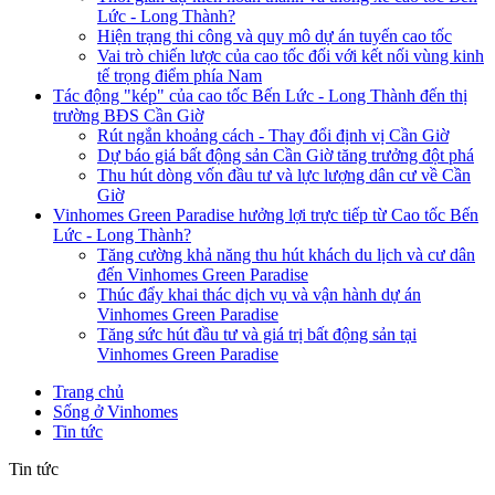
Lức - Long Thành?
Hiện trạng thi công và quy mô dự án tuyến cao tốc
Vai trò chiến lược của cao tốc đối với kết nối vùng kinh
tế trọng điểm phía Nam
Tác động "kép" của cao tốc Bến Lức - Long Thành đến thị
trường BĐS Cần Giờ
Rút ngắn khoảng cách - Thay đổi định vị Cần Giờ
Dự báo giá bất động sản Cần Giờ tăng trưởng đột phá
Thu hút dòng vốn đầu tư và lực lượng dân cư về Cần
Giờ
Vinhomes Green Paradise hưởng lợi trực tiếp từ Cao tốc Bến
Lức - Long Thành?
Tăng cường khả năng thu hút khách du lịch và cư dân
đến Vinhomes Green Paradise
Thúc đẩy khai thác dịch vụ và vận hành dự án
Vinhomes Green Paradise
Tăng sức hút đầu tư và giá trị bất động sản tại
Vinhomes Green Paradise
Trang chủ
Sống ở Vinhomes
Tin tức
Tin tức