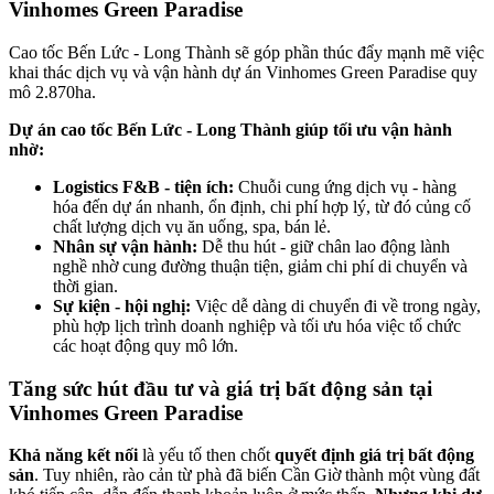
Vinhomes Green Paradise
Cao tốc Bến Lức - Long Thành sẽ góp phần thúc đẩy mạnh mẽ việc
khai thác dịch vụ và vận hành dự án Vinhomes Green Paradise quy
mô 2.870ha.
Dự án cao tốc Bến Lức - Long Thành giúp tối ưu vận hành
nhờ:
Logistics F&B - tiện ích:
Chuỗi cung ứng dịch vụ - hàng
hóa đến dự án nhanh, ổn định, chi phí hợp lý, từ đó củng cố
chất lượng dịch vụ ăn uống, spa, bán lẻ.
Nhân sự vận hành:
Dễ thu hút - giữ chân lao động lành
nghề nhờ cung đường thuận tiện, giảm chi phí di chuyển và
thời gian.
Sự kiện - hội nghị:
Việc dễ dàng di chuyển đi về trong ngày,
phù hợp lịch trình doanh nghiệp và tối ưu hóa việc tổ chức
các hoạt động quy mô lớn.
Tăng sức hút đầu tư và giá trị bất động sản tại
Vinhomes Green Paradise
Khả năng kết nối
là yếu tố then chốt
quyết định giá trị bất động
sản
. Tuy nhiên, rào cản từ phà đã biến Cần Giờ thành một vùng đất