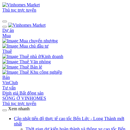
Thủ tục trực tuyến
Dự án
Mua
Mua chuyển nhượng
Mua chủ đầu tư
Thuê
Thuê nhà ở/Kinh doanh
Thuê Văn phòng
Thuê Bán lẻ
Thuê Khu công nghiệp
Bán
VinClub
Tư vấn
Định giá Bất động sản
SỐNG Ở VINHOMES
Thủ tục trực tuyến
Xem nhanh
Cập nhật tiến độ thực tế cao tốc Bến Lức - Long Thành mới
nhất
Thời gian dự kiến hoàn thành và thông xe cao tốc Bến