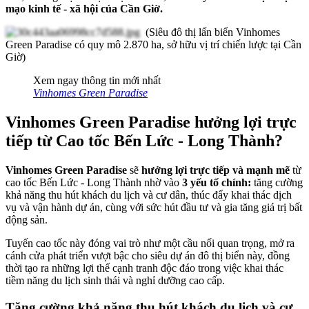
mạo kinh tế - xã hội của Cần Giờ.
(Siêu đô thị lấn biển Vinhomes
Green Paradise có quy mô 2.870 ha, sở hữu vị trí chiến lược tại Cần
Giờ)
Xem ngay thông tin mới nhất
Vinhomes Green Paradise
Vinhomes Green Paradise hưởng lợi trực
tiếp từ Cao tốc Bến Lức - Long Thành?
Vinhomes Green Paradise
sẽ
hưởng lợi trực tiếp và mạnh mẽ
từ
cao tốc Bến Lức - Long Thành nhờ vào
3 yếu tố chính:
tăng cường
khả năng thu hút khách du lịch và cư dân, thúc đẩy khai thác dịch
vụ và vận hành dự án, cùng với sức hút đầu tư và gia tăng giá trị bất
động sản.
Tuyến cao tốc này đóng vai trò như một cầu nối quan trọng, mở ra
cánh cửa phát triển vượt bậc cho siêu dự án đô thị biển này, đồng
thời tạo ra những lợi thế cạnh tranh độc đáo trong việc khai thác
tiềm năng du lịch sinh thái và nghỉ dưỡng cao cấp.
Tăng cường khả năng thu hút khách du lịch và cư