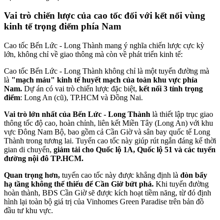
Vai trò chiến lược của cao tốc đối với kết nối vùng
kinh tế trọng điểm phía Nam
Cao tốc Bến Lức - Long Thành mang ý nghĩa chiến lược cực kỳ
lớn, không chỉ về giao thông mà còn về phát triển kinh tế:
Cao tốc Bến Lức - Long Thành không chỉ là một tuyến đường mà
là
"mạch máu" kinh tế huyết mạch của toàn khu vực phía
Nam.
Dự án có vai trò chiến lược đặc biệt,
kết nối 3 tỉnh trọng
điểm
: Long An (cũ), TP.HCM và Đồng Nai.
Vai trò lớn nhất của Bến Lức - Long Thành
là thiết lập trục giao
thông tốc độ cao, hoàn chỉnh, liên kết Miền Tây (Long An) với khu
vực Đông Nam Bộ, bao gồm cả Cần Giờ và sân bay quốc tế Long
Thành trong tương lai. Tuyến cao tốc này giúp rút ngắn đáng kể thời
gian di chuyển,
giảm tải cho Quốc lộ 1A, Quốc lộ 51 và các tuyến
đường nội đô TP.HCM.
Quan trọng hơn,
tuyến cao tốc này được khẳng định là
đòn bẩy
hạ tầng không thể thiếu để Cần Giờ bứt phá.
Khi tuyến đường
hoàn thành, BĐS Cần Giờ sẽ được kích hoạt tiềm năng, từ đó định
hình lại toàn bộ giá trị của Vinhomes Green Paradise trên bản đồ
đầu tư khu vực.