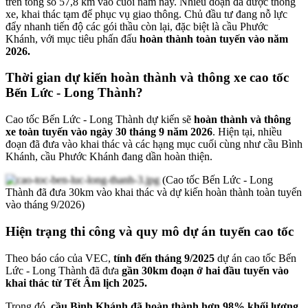
trên tổng số 57,8 km vào cuối năm nay. Nhiều đoạn đã được thông
xe, khai thác tạm để phục vụ giao thông. Chủ đầu tư đang nỗ lực
đẩy nhanh tiến độ các gói thầu còn lại, đặc biệt là cầu Phước
Khánh, với mục tiêu phấn đấu
hoàn thành toàn tuyến vào năm
2026.
Thời gian dự kiến hoàn thành và thông xe cao tốc
Bến Lức - Long Thành?
Cao tốc Bến Lức - Long Thành dự kiến sẽ
hoàn thành và thông
xe toàn tuyến vào ngày 30 tháng 9 năm 2026
. Hiện tại, nhiều
đoạn đã đưa vào khai thác và các hạng mục cuối cùng như cầu Bình
Khánh, cầu Phước Khánh đang dần hoàn thiện.
(Cao tốc Bến Lức - Long
Thành đã đưa 30km vào khai thác và dự kiến hoàn thành toàn tuyến
vào tháng 9/2026)
Hiện trạng thi công và quy mô dự án tuyến cao tốc
Theo báo cáo của VEC,
tính đến tháng 9/2025
dự án cao tốc Bến
Lức - Long Thành đã đưa
gần 30km đoạn ở hai đầu tuyến vào
khai thác từ Tết Âm lịch 2025.
Trong đó,
cầu Bình Khánh đã hoàn thành hơn 98% khối lượng
,