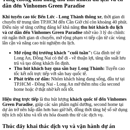
dân đến Vinhomes Green Paradise
Khi tuyến cao tốc Bến Lức - Long Thành thông xe
, thời gian di
chuyển từ trung tâm TP.HCM đến Cần Giờ chỉ còn khoảng 40 phút.
Điều này sẽ tăng cường đáng kể khả năng
thu hút khách du lịch
và cư dân đến Vinhomes Green Paradise
nhờ vào 3 lý do chính:
rút ngắn thời gian di chuyển, mở rộng phạm vi tiếp cận từ các vùng
lân cận và nâng cao trải nghiệm du lịch.
Mở rộng thị trường khách "cuối tuần":
Gia đình trẻ từ
Long An, Đồng Nai có thể đi - về thuận lợi, tăng tần suất lưu
trú và tạo dòng khách ổn định.
Thu hút khách bay qua sân bay Long Thành:
Tuyến cao
tốc kết nối trực tiếp với sân bay quốc tế.
Phát triển cư dân:
Nhóm khách hàng đang sống, đầu tư tại
TP.HCM - Đồng Nai - Long An mở thêm nhu cầu second
home hoặc ở thật nhờ kết nối tốt.
Hiệu ứng trực tiếp
là thu hút lượng
khách quốc tế đến Vinhomes
Green Paradise
, giúp các sản phẩm nghỉ dưỡng, second home tại
dự án trở nên hấp dẫn hơn bao giờ hết, đồng thời tăng hệ số sử dụng
tiện ích nội khu và tối ưu hóa doanh thu từ các dịch vụ.
Thúc đẩy khai thác dịch vụ và vận hành dự án