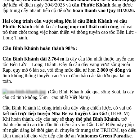
dự kiến về đích ngày 30/8/2025 và
cầu Phước Khánh
đang được
tập trung đẩy nhanh tiến độ để sớm
hoàn thành vào Quý III/2026.
Hai công trình cầu vượt sông lớn
là
cầu Bình Khánh
và
cầu
Phước Khánh
chính là các
hạng mục nút thắt cuối cùng
, có vai
trò then chốt trong việc hoàn thiện và thông tuyến cao tốc Bến Lức -
Long Thành.
Cầu Bình Khánh hoàn thành 98%:
Cầu Bình Khánh dài 2,764 m
là cây cầu lớn nhất thuộc tuyến cao
tốc Bến Lức – Long Thành. Đây là cầu dây văng vượt sông Soài
Rạp, quy mô 6 làn xe, với tổng mức đầu tư hơn
2.800 tỷ đồng
và
tĩnh không thông thuyền cao 55 m đảm bảo các tàu lớn qua lại an
toàn.
(Cầu Bình Khánh bắc qua sông Soài, là cây
cầu có tĩnh không 55m - cao nhất Việt Nam)
Cầu Bình Khánh là công trình cầu dây văng chiến lược, có vai trò
kết nối trực tiếp huyện Nhà Bè và huyện Cần Giờ
(TP.HCM).
Khi hoàn thành, cây cầu này sẽ
thay thế phà Bình Khánh
, trở
thành cầu nối cao tốc đầu tiên tiến sâu vào Cần Giờ. Điều này giúp
rút ngắn đáng kể thời gian di chuyển từ trung tâm TP.HCM, tạo điều
kiện thuận lợi cho việc tiếp cận dự án
Vinhomes Green Paradise
.