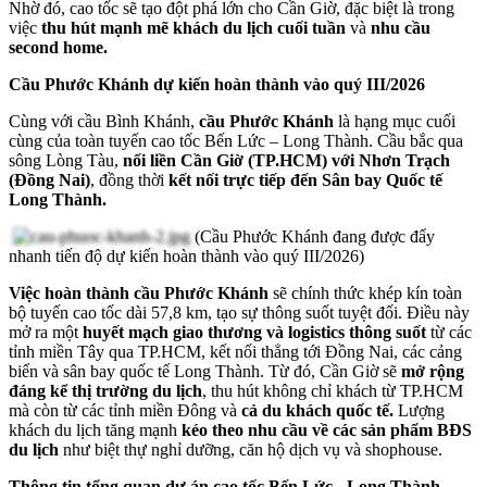
Nhờ đó, cao tốc sẽ tạo đột phá lớn cho Cần Giờ, đặc biệt là trong
việc
thu hút mạnh mẽ khách du lịch cuối tuần
và
nhu cầu
second home.
Cầu Phước Khánh dự kiến hoàn thành vào quý III/2026
Cùng với cầu Bình Khánh,
cầu Phước Khánh
là hạng mục cuối
cùng của toàn tuyến cao tốc Bến Lức – Long Thành. Cầu bắc qua
sông Lòng Tàu,
nối liền Cần Giờ (TP.HCM) với Nhơn Trạch
(Đồng Nai)
, đồng thời
kết nối trực tiếp đến Sân bay Quốc tế
Long Thành.
(Cầu Phước Khánh đang được đẩy
nhanh tiến độ dự kiến hoàn thành vào quý III/2026)
Việc hoàn thành cầu Phước Khánh
sẽ chính thức khép kín toàn
bộ tuyến cao tốc dài 57,8 km, tạo sự thông suốt tuyệt đối. Điều này
mở ra một
huyết mạch giao thương và logistics thông suốt
từ các
tỉnh miền Tây qua TP.HCM, kết nối thẳng tới Đồng Nai, các cảng
biển và sân bay quốc tế Long Thành. Từ đó, Cần Giờ sẽ
mở rộng
đáng kể thị trường du lịch
, thu hút không chỉ khách từ TP.HCM
mà còn từ các tỉnh miền Đông và
cả du khách quốc tế.
Lượng
khách du lịch tăng mạnh
kéo theo nhu cầu về các sản phẩm BĐS
du lịch
như biệt thự nghỉ dưỡng, căn hộ dịch vụ và shophouse.
Thông tin tổng quan dự án cao tốc Bến Lức - Long Thành