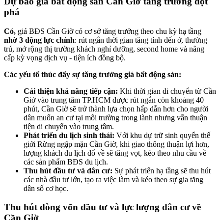
Dự báo giá bất động sản Cần Giờ tăng trưởng đột
phá
Có,
giá BĐS Cần Giờ có cơ sở tăng trưởng theo chu kỳ hạ tầng
nhờ 3 động lực chính
: rút ngắn thời gian tăng tính đến ở, thường
trú, mở rộng thị trường khách nghỉ dưỡng, second home và nâng
cấp kỳ vọng dịch vụ - tiện ích đồng bộ.
Các yếu tố thúc đẩy sự tăng trưởng giá bất động sản:
Cải thiện khả năng tiếp cận:
Khi thời gian di chuyển từ Cần
Giờ vào trung tâm TP.HCM được rút ngắn còn khoảng 40
phút, Cần Giờ sẽ trở thành lựa chọn hấp dẫn hơn cho người
dân muốn an cư tại môi trường trong lành nhưng vẫn thuận
tiện di chuyển vào trung tâm.
Phát triển du lịch sinh thái:
Với khu dự trữ sinh quyển thế
giới Rừng ngập mặn Cần Giờ, khi giao thông thuận lợi hơn,
lượng khách du lịch đổ về sẽ tăng vọt, kéo theo nhu cầu về
các sản phẩm BĐS du lịch.
Thu hút đầu tư và dân cư:
Sự phát triển hạ tầng sẽ thu hút
các nhà đầu tư lớn, tạo ra việc làm và kéo theo sự gia tăng
dân số cơ học.
Thu hút dòng vốn đầu tư và lực lượng dân cư về
Cần Giờ