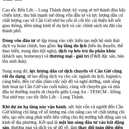
Cao tốc Bến Lức – Long Thành được kỳ vọng sẽ trở thành đòn bẩy
chiến lược, thu hút mạnh mẽ dòng vốn đầu tư và lực lượng dân cư
chất lượng cao về Cần Giờ nhờ ba yếu tố cốt lõi: cải thiện kết nối
giao thông, tiềm năng kinh tế du lịch và các chính sách ưu đãi của
thành phố.
Dòng vốn đầu tư
sẽ tập trung vào việc kiến tạo một hệ sinh thái
dịch vụ hoàn chỉnh, bao gồm:
hạ tầng du lịch
(bến du thuyền, thể
thao biển, trung tâm hội nghị),
dịch vụ lưu trú đa phân khúc
(khách sạn, homestay) và
thương mại - giải trí
(F&B đặc sản, bảo
tồn sinh thái).
Song song đó,
lực lượng dân cư dịch chuyển về Cần Giờ cũng
rất đa dạng
, từ lao động dịch vụ cho các ngành du lịch, logistics,
cảng biển, đến cư dân (làm việc nội đô và nghỉ dưỡng, sinh sống
linh hoạt tại Cần Giờ vào cuối tuần), cùng với chuyên gia và nhà
đầu tư thường xuyên di chuyển giữa Long An - TP.HCM - Đồng
Nai nhờ trục cao tốc Bến Lức - Long Thành.
Khi dự án hạ tầng này vận hành
, sức hút vốn và người đến Cần
Giờ không chỉ tăng về số lượng mà còn nâng cao về chất lượng chi
tiêu, tạo nền tảng phát triển bền vững cho thị trường bất động sản và
kinh tế địa phương. Kết quả là
một làn sóng đầu tư vào bất động
sản
, thương mại và dịch vụ sẽ đổ về, làm
thay đổi toàn diện diện