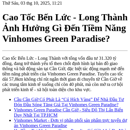
Thứ Sáu, 03 thg 10, 2025, 11:21
Cao Tốc Bến Lức - Long Thành
Ảnh Hưởng Gì Đến Tiềm Năng
Vinhomes Green Paradise?
Cao tốc Bến Lức - Long Thành với tổng vốn đầu tư 31.320 tỷ
đồng, đang trở thành yếu tố then chốt định hình lại bản đồ giao
thông và bất động sản tại Cần Giờ, đặc biệt tác động mạnh mẽ đến
tiềm năng phát triển của Vinhomes Green Paradise. Tuyến cao tốc
dài 57,8km không chỉ rút ngắn thời gian di chuyển từ Cần Giờ về
các trung tâm kinh tế xuống chỉ còn 40 phút, mà còn mở ra cơ hội
phát triển kinh tế - xã hội toàn diện cho khu vực.
Cầu Cần Giờ Có Phải Là “Cú Hích Vàng” Để Nhà Đầu Tư
Đón Đầu Sóng Tăng Giá Tại Vinhomes Green Paradise?
Vinhomes Green Paradise Cần Giờ - Siêu Đô Thị Lấn Biển
Duy Nhất Tại TP.HCM
Vinhomes Market - Đơn vị phân phối sản phẩm trực tuyến dự
án Vinhomes Green Paradise