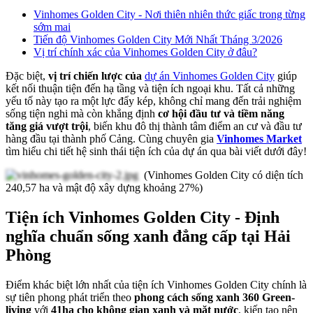
Vinhomes Golden City - Nơi thiên nhiên thức giấc trong từng
sớm mai
Tiến độ Vinhomes Golden City Mới Nhất Tháng 3/2026
Vị trí chính xác của Vinhomes Golden City ở đâu?
Đặc biệt,
vị trí chiến lược của
dự án Vinhomes Golden City
giúp
kết nối thuận tiện đến hạ tầng và tiện ích ngoại khu. Tất cả những
yếu tố này tạo ra một lực đẩy kép, không chỉ mang đến trải nghiệm
sống tiện nghi mà còn khẳng định
cơ hội đầu tư và tiềm năng
tăng giá vượt trội
, biến khu đô thị thành tâm điểm an cư và đầu tư
hàng đầu tại thành phố Cảng. Cùng chuyên gia
Vinhomes Market
tìm hiểu chi tiết hệ sinh thái tiện ích của dự án qua bài viết dưới đây!
(Vinhomes Golden City có diện tích
240,57 ha và mật độ xây dựng khoảng 27%)
Tiện ích Vinhomes Golden City - Định
nghĩa chuẩn sống xanh đẳng cấp tại Hải
Phòng
Điểm khác biệt lớn nhất của tiện ích Vinhomes Golden City chính là
sự tiên phong phát triển theo
phong cách sống xanh 360 Green-
living
với
41ha cho không gian xanh và mặt nước
, kiến tạo nên