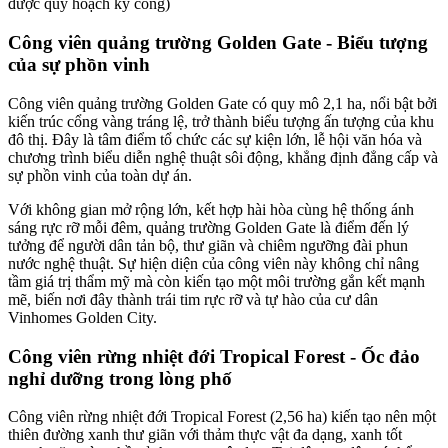
được quy hoạch kỳ công)
Công viên quảng trường Golden Gate - Biểu tượng
của sự phồn vinh
Công viên quảng trường Golden Gate có quy mô 2,1 ha, nổi bật bởi
kiến trúc cổng vàng tráng lệ, trở thành biểu tượng ấn tượng của khu
đô thị. Đây là tâm điểm tổ chức các sự kiện lớn, lễ hội văn hóa và
chương trình biểu diễn nghệ thuật sôi động, khẳng định đẳng cấp và
sự phồn vinh của toàn dự án.
Với không gian mở rộng lớn, kết hợp hài hòa cùng hệ thống ánh
sáng rực rỡ mỗi đêm, quảng trường Golden Gate là điểm đến lý
tưởng để người dân tản bộ, thư giãn và chiêm ngưỡng đài phun
nước nghệ thuật. Sự hiện diện của công viên này không chỉ nâng
tầm giá trị thẩm mỹ mà còn kiến tạo một môi trường gắn kết mạnh
mẽ, biến nơi đây thành trái tim rực rỡ và tự hào của cư dân
Vinhomes Golden City.
Công viên rừng nhiệt đới Tropical Forest - Ốc đảo
nghỉ dưỡng trong lòng phố
Công viên rừng nhiệt đới Tropical Forest (2,56 ha) kiến tạo nên một
thiên đường xanh thư giãn với thảm thực vật đa dạng, xanh tốt