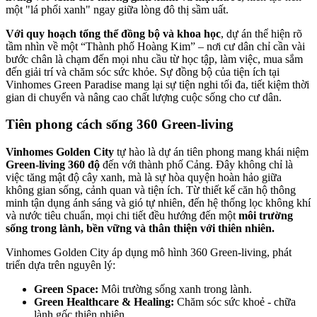
một "lá phổi xanh" ngay giữa lòng đô thị sầm uất.
Với quy hoạch tổng thể đồng bộ và khoa học
, dự án thể hiện rõ
tầm nhìn về một “Thành phố Hoàng Kim” – nơi cư dân chỉ cần vài
bước chân là chạm đến mọi nhu cầu từ học tập, làm việc, mua sắm
đến giải trí và chăm sóc sức khỏe. Sự đồng bộ của tiện ích tại
Vinhomes Green Paradise mang lại sự tiện nghi tối đa, tiết kiệm thời
gian di chuyển và nâng cao chất lượng cuộc sống cho cư dân.
Tiên phong cách sống 360 Green-living
Vinhomes Golden City
tự hào là dự án tiên phong mang khái niệm
Green-living 360 độ
đến với thành phố Cảng. Đây không chỉ là
việc tăng mật độ cây xanh, mà là sự hòa quyện hoàn hảo giữa
không gian sống, cảnh quan và tiện ích. Từ thiết kế căn hộ thông
minh tận dụng ánh sáng và gió tự nhiên, đến hệ thống lọc không khí
và nước tiêu chuẩn, mọi chi tiết đều hướng đến một
môi trường
sống trong lành, bền vững và thân thiện với thiên nhiên.
Vinhomes Golden City áp dụng mô hình 360 Green-living, phát
triển dựa trên nguyên lý:
Green Space:
Môi trường sống xanh trong lành.
Green Healthcare & Healing:
Chăm sóc sức khoẻ - chữa
lành gốc thiên nhiên.