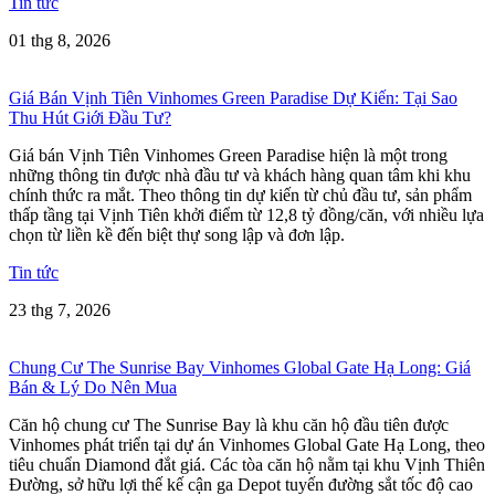
Tin tức
01 thg 8, 2026
Giá Bán Vịnh Tiên Vinhomes Green Paradise Dự Kiến: Tại Sao
Thu Hút Giới Đầu Tư?
Giá bán Vịnh Tiên Vinhomes Green Paradise hiện là một trong
những thông tin được nhà đầu tư và khách hàng quan tâm khi khu
chính thức ra mắt. Theo thông tin dự kiến từ chủ đầu tư, sản phẩm
thấp tầng tại Vịnh Tiên khởi điểm từ 12,8 tỷ đồng/căn, với nhiều lựa
chọn từ liền kề đến biệt thự song lập và đơn lập.
Tin tức
23 thg 7, 2026
Chung Cư The Sunrise Bay Vinhomes Global Gate Hạ Long: Giá
Bán & Lý Do Nên Mua
Căn hộ chung cư The Sunrise Bay là khu căn hộ đầu tiên được
Vinhomes phát triển tại dự án Vinhomes Global Gate Hạ Long, theo
tiêu chuẩn Diamond đắt giá. Các tòa căn hộ nằm tại khu Vịnh Thiên
Đường, sở hữu lợi thế kế cận ga Depot tuyến đường sắt tốc độ cao