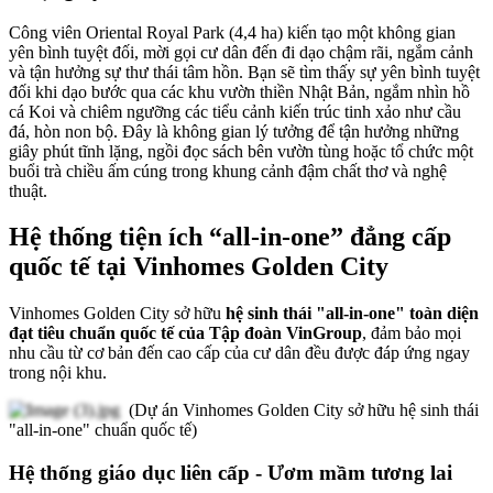
Công viên Oriental Royal Park (4,4 ha) kiến tạo một không gian
yên bình tuyệt đối, mời gọi cư dân đến đi dạo chậm rãi, ngắm cảnh
và tận hưởng sự thư thái tâm hồn. Bạn sẽ tìm thấy sự yên bình tuyệt
đối khi dạo bước qua các khu vườn thiền Nhật Bản, ngắm nhìn hồ
cá Koi và chiêm ngưỡng các tiểu cảnh kiến trúc tinh xảo như cầu
đá, hòn non bộ. Đây là không gian lý tưởng để tận hưởng những
giây phút tĩnh lặng, ngồi đọc sách bên vườn tùng hoặc tổ chức một
buổi trà chiều ấm cúng trong khung cảnh đậm chất thơ và nghệ
thuật.
Hệ thống tiện ích “all-in-one” đẳng cấp
quốc tế tại Vinhomes Golden City
Vinhomes Golden City sở hữu
hệ sinh thái "all-in-one" toàn diện
đạt tiêu chuẩn quốc tế của Tập đoàn VinGroup
, đảm bảo mọi
nhu cầu từ cơ bản đến cao cấp của cư dân đều được đáp ứng ngay
trong nội khu.
(Dự án Vinhomes Golden City sở hữu hệ sinh thái
"all-in-one" chuẩn quốc tế)
Hệ thống giáo dục liên cấp - Ươm mầm tương lai