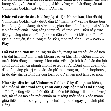
lượng sống và tiềm năng tăng giá bền vững của bất động sản tại
Vinhomes Golden City trong tương lai.
Khác với các dự án chỉ dừng lại ở tiện ích cơ bản
, khu đô thị
Vinhomes Golden City được đầu tư "mạnh tay" vào hệ thống tiện
ích đồng bộ, đa dạng, từ sức khỏe, giáo dục, đến thương mại sẽ kiến
tạo nên một chất lượng sống vượt trội và trọn vẹn. Điều này trực
tiếp gia tăng nhu cầu ở thực do cư dân có thể tiết kiệm tối đa thời
gian di chuyển, tận hưởng cuộc sống theo mô hình Live - Work -
Play.
Đối với nhà đầu tư,
những dự án này mang lại cơ hội lớn để tích
sản dài hạn nhờ tính thanh khoản cao và khả năng chống chịu tốt
trước biến động thị trường. Hơn nữa, việc tiện ích hoàn hảo thu hút
cộng đồng dân cư nhanh chóng sẽ tạo ra lưu lượng kinh doanh dồi
dào, làm tăng giá trị cho các sản phẩm thương mại như shophouse,
từ đó đẩy giá trị tổng thể của toàn bộ dự án lên một tầm cao mới.
Như vậy,
tiện ích tại Vinhomes Golden City
đã thực sự kiến tạo
nên một
hệ sinh thái sống xanh đẳng cấp bậc nhất Hải Phòng.
Từ 5 đại công viên chủ đề độc đáo, đến hệ thống “all-in-one” vượt
trội, tất cả đã tạo nên một chuẩn mực sống mới: sống khỏe mạnh
giữa thiên nhiên, sống tiện nghi chuẩn quốc tế ngay tại thành phố
Cảng.