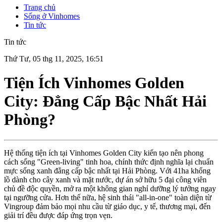
Trang chủ
Sống ở Vinhomes
Tin tức
Tin tức
Thứ Tư, 05 thg 11, 2025, 16:51
Tiện Ích Vinhomes Golden
City: Đẳng Cấp Bậc Nhất Hải
Phòng?
Hệ thống tiện ích tại Vinhomes Golden City kiến tạo nên phong
cách sống "Green-living" tinh hoa, chính thức định nghĩa lại chuẩn
mực sống xanh đẳng cấp bậc nhất tại Hải Phòng. Với 41ha khổng
lồ dành cho cây xanh và mặt nước, dự án sở hữu 5 đại công viên
chủ đề độc quyền, mở ra một không gian nghỉ dưỡng lý tưởng ngay
tại ngưỡng cửa. Hơn thế nữa, hệ sinh thái "all-in-one" toàn diện từ
Vingroup đảm bảo mọi nhu cầu từ giáo dục, y tế, thương mại, đến
giải trí đều được đáp ứng trọn vẹn.