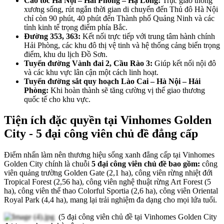
Cao tốc Hà Nội – Hải Phòng – Hạ Long:
Trục giao thông
xương sống, rút ngắn thời gian di chuyển đến Thủ đô Hà Nội
chỉ còn 90 phút, 40 phút đến Thành phố Quảng Ninh và các
tỉnh kinh tế trọng điểm phía Bắc.
Đường 353, 363:
Kết nối trực tiếp với trung tâm hành chính
Hải Phòng, các khu đô thị vệ tinh và hệ thống cảng biển trọng
điểm, khu du lịch Đồ Sơn.
Tuyến đường Vành đai 2, Cầu Rào 3:
Giúp kết nối nội đô
và các khu vực lân cận một cách linh hoạt.
Tuyến đường sắt quy hoạch Lào Cai – Hà Nội – Hải
Phòng:
Khi hoàn thành sẽ tăng cường vị thế giao thương
quốc tế cho khu vực.
Tiện ích đặc quyền tại Vinhomes Golden
City - 5 đại công viên chủ đề đẳng cấp
Điểm nhấn làm nên thương hiệu sống xanh đẳng cấp tại Vinhomes
Golden City chính là chuỗi
5 đại công viên chủ đề bao gồm:
công
viên quảng trường Golden Gate (2,1 ha), công viên rừng nhiệt đới
Tropical Forest (2,56 ha), công viên nghệ thuật rừng Art Forest (5
ha), công viên thể thao Colorful Sportia (2,6 ha), công viên Oriental
Royal Park (4,4 ha), mang lại trải nghiệm đa dạng cho mọi lứa tuổi.
(5 đại công viên chủ đề tại Vinhomes Golden City