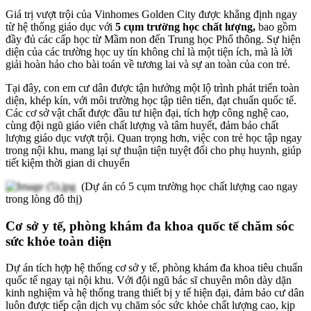
Giá trị vượt trội của Vinhomes Golden City được khẳng định ngay
từ hệ thống giáo dục với
5 cụm trường học chất lượng,
bao gồm
đầy đủ các cấp học từ Mầm non đến Trung học Phổ thông. Sự hiện
diện của các trường học uy tín không chỉ là một tiện ích, mà là lời
giải hoàn hảo cho bài toán về tương lai và sự an toàn của con trẻ.
Tại đây, con em cư dân được tận hưởng một lộ trình phát triển toàn
diện, khép kín, với môi trường học tập tiên tiến, đạt chuẩn quốc tế.
Các cơ sở vật chất được đầu tư hiện đại, tích hợp công nghệ cao,
cùng đội ngũ giáo viên chất lượng và tâm huyết, đảm bảo chất
lượng giáo dục vượt trội. Quan trọng hơn, việc con trẻ học tập ngay
trong nội khu, mang lại sự thuận tiện tuyệt đối cho phụ huynh, giúp
tiết kiệm thời gian di chuyển
(Dự án có 5 cụm trường học chất lượng cao ngay
trong lòng đô thị)
Cơ sở y tế, phòng khám đa khoa quốc tế chăm sóc
sức khỏe toàn diện
Dự án tích hợp hệ thống cơ sở y tế, phòng khám đa khoa tiêu chuẩn
quốc tế ngay tại nội khu. Với đội ngũ bác sĩ chuyên môn dày dặn
kinh nghiệm và hệ thống trang thiết bị y tế hiện đại, đảm bảo cư dân
luôn được tiếp cận dịch vụ chăm sóc sức khỏe chất lượng cao, kịp