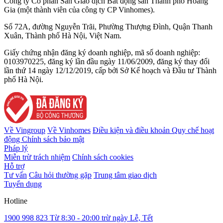
Công ty Cổ phần Sàn Giao dịch Bất động sản Thành phố Hoàng
Gia (một thành viên của công ty CP Vinhomes).
Số 72A, đường Nguyễn Trãi, Phường Thượng Đình, Quận Thanh
Xuân, Thành phố Hà Nội, Việt Nam.
Giấy chứng nhận đăng ký doanh nghiệp, mã số doanh nghiệp:
0103970225, đăng ký lần đầu ngày 11/06/2009, đăng ký thay đổi
lần thứ 14 ngày 12/12/2019, cấp bởi Sở Kế hoạch và Đầu tư Thành
phố Hà Nội.
Về Vingroup
Về Vinhomes
Điều kiện và điều khoản
Quy chế hoạt
động
Chính sách bảo mật
Pháp lý
Miễn trừ trách nhiệm
Chính sách cookies
Hỗ trợ
Tư vấn
Câu hỏi thường gặp
Trung tâm giao dịch
Tuyển dụng
Hotline
1900 998 823
Từ 8:30 - 20:00 trừ ngày Lễ, Tết