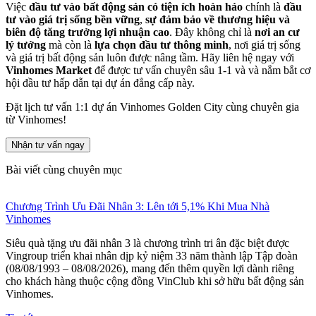
Việc
đầu tư vào bất động sản có tiện ích hoàn hảo
chính là
đầu
tư vào giá trị sống bền vững
,
sự đảm bảo về thương hiệu và
biên độ tăng trưởng lợi nhuận cao
. Đây không chỉ là
nơi an cư
lý tưởng
mà còn là
lựa chọn đầu tư thông minh
, nơi giá trị sống
và giá trị bất động sản luôn được nâng tầm. Hãy liên hệ ngay với
Vinhomes Market
để được tư vấn chuyên sâu 1-1 và và nắm bắt cơ
hội đầu tư hấp dẫn tại dự án đẳng cấp này.
Đặt lịch tư vấn 1:1 dự án Vinhomes Golden City cùng chuyên gia
từ Vinhomes!
Nhận tư vấn ngay
Bài viết cùng chuyên mục
Chương Trình Ưu Đãi Nhân 3: Lên tới 5,1% Khi Mua Nhà
Vinhomes
Siêu quà tặng ưu đãi nhân 3 là chương trình tri ân đặc biệt được
Vingroup triển khai nhân dịp kỷ niệm 33 năm thành lập Tập đoàn
(08/08/1993 – 08/08/2026), mang đến thêm quyền lợi dành riêng
cho khách hàng thuộc cộng đồng VinClub khi sở hữu bất động sản
Vinhomes.