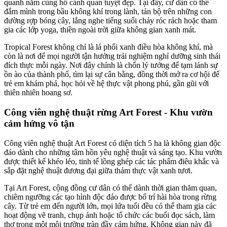
quanh năm cùng hồ cảnh quan tuyệt đẹp. Tại đây, cư dân có thể
đắm mình trong bầu không khí trong lành, tản bộ trên những con
đường rợp bóng cây, lắng nghe tiếng suối chảy róc rách hoặc tham
gia các lớp yoga, thiền ngoài trời giữa không gian xanh mát.
Tropical Forest không chỉ là lá phổi xanh điều hòa không khí, mà
còn là nơi để mọi người tận hưởng trải nghiệm nghỉ dưỡng sinh thái
đích thực mỗi ngày. Nơi đây chính là chốn lý tưởng để tạm lánh sự
ồn ào của thành phố, tìm lại sự cân bằng, đồng thời mở ra cơ hội để
trẻ em khám phá, học hỏi về hệ thực vật phong phú, gần gũi với
thiên nhiên hoang sơ.
Công viên nghệ thuật rừng Art Forest - Khu vườn
cảm hứng vô tận
Công viên nghệ thuật Art Forest có diện tích 5 ha là không gian độc
đáo dành cho những tâm hồn yêu nghệ thuật và sáng tạo. Khu vườn
được thiết kế khéo léo, tinh tế lồng ghép các tác phẩm điêu khắc và
sắp đặt nghệ thuật đương đại giữa thảm thực vật xanh tươi.
Tại Art Forest, cộng đồng cư dân có thể dành thời gian thăm quan,
chiêm ngưỡng các tạo hình độc đáo được bố trí hài hòa trong rừng
cây. Từ trẻ em đến người lớn, mọi lứa tuổi đều có thể tham gia các
hoạt động vẽ tranh, chụp ảnh hoặc tổ chức các buổi đọc sách, làm
thơ trong một môi trường tràn đầy cảm hứng. Không gian này đã