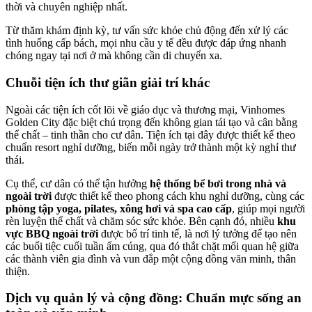
thời và chuyên nghiệp nhất.
Từ thăm khám định kỳ, tư vấn sức khỏe chủ động đến xử lý các
tình huống cấp bách, mọi nhu cầu y tế đều được đáp ứng nhanh
chóng ngay tại nơi ở mà không cần di chuyển xa.
Chuỗi tiện ích thư giãn giải trí khác
Ngoài các tiện ích cốt lõi về giáo dục và thương mại, Vinhomes
Golden City đặc biệt chú trọng đến không gian tái tạo và cân bằng
thể chất – tinh thần cho cư dân. Tiện ích tại đây được thiết kế theo
chuẩn resort nghỉ dưỡng, biến mỗi ngày trở thành một kỳ nghỉ thư
thái.
Cụ thể, cư dân có thể tận hưởng
hệ thống bể bơi trong nhà và
ngoài trời
được thiết kế theo phong cách khu nghỉ dưỡng, cùng các
phòng tập yoga, pilates, xông hơi và spa cao cấp
, giúp mọi người
rèn luyện thể chất và chăm sóc sức khỏe. Bên cạnh đó, nhiều
khu
vực BBQ ngoài trời
được bố trí tinh tế, là nơi lý tưởng để tạo nên
các buổi tiệc cuối tuần ấm cúng, qua đó thắt chặt mối quan hệ giữa
các thành viên gia đình và vun đắp một cộng đồng văn minh, thân
thiện.
Dịch vụ quản lý và cộng đồng: Chuẩn mực sống an