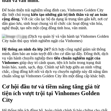
toàn và văn minh.
Để hoàn thiện trải nghiệm sống đỉnh cao, Vinhomes Golden City
đặc biệt chú trọng
kiến tạo những giá trị tinh thần và sự an toàn
cộng đồng
. Với các câu lạc bộ đa dạng là trung tâm gắn kết, nơi cư
dân giao lưu, sinh hoạt chung và tổ chức các hoạt động văn hóa,
nghệ thuật, tạo nên một cộng đồng tinh hoa, văn minh.
(Dịch vụ quản lý và vận hành tại Vinhomes Golden
City tuân thủ quy trình nghiêm ngặt của Vinhomes)
Hệ thống an ninh đa lớp 24/7
tích hợp công nghệ giám sát thông
minh, đảm bảo an toàn tuyệt đối cho cư dân tại đây. Đồng thời, dịch
vụ vận hành chuyên nghiệp theo
tiêu chuẩn nghiêm ngặt của
Vinhomes
giúp duy trì cảnh quan, tiện ích luôn trong trạng thái
hoàn hảo, xanh, sạch, đẹp. Chính sự kết hợp giữa an ninh vững
chắc, cộng đồng kết nối và dịch vụ chuyên nghiệp này đã nâng tầm
chuẩn sống tại Vinhomes Golden City lên một đẳng cấp khác biệt.
Cơ hội đầu tư và tiềm năng tăng giá từ
tiện ích vượt trội tại Vinhomes Golden
City
Hệ thống tiện ích đồng bộ, hoàn chỉnh chính là bảo chứng cho chất