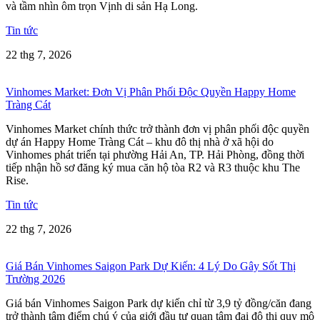
và tầm nhìn ôm trọn Vịnh di sản Hạ Long.
Tin tức
22 thg 7, 2026
Vinhomes Market: Đơn Vị Phân Phối Độc Quyền Happy Home
Tràng Cát
Vinhomes Market chính thức trở thành đơn vị phân phối độc quyền
dự án Happy Home Tràng Cát – khu đô thị nhà ở xã hội do
Vinhomes phát triển tại phường Hải An, TP. Hải Phòng, đồng thời
tiếp nhận hồ sơ đăng ký mua căn hộ tòa R2 và R3 thuộc khu The
Rise.
Tin tức
22 thg 7, 2026
Giá Bán Vinhomes Saigon Park Dự Kiến: 4 Lý Do Gây Sốt Thị
Trường 2026
Giá bán Vinhomes Saigon Park dự kiến chỉ từ 3,9 tỷ đồng/căn đang
trở thành tâm điểm chú ý của giới đầu tư quan tâm đại đô thị quy mô