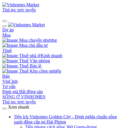
Thủ tục trực tuyến
Dự án
Mua
Mua chuyển nhượng
Mua chủ đầu tư
Thuê
Thuê nhà ở/Kinh doanh
Thuê Văn phòng
Thuê Bán lẻ
Thuê Khu công nghiệp
Bán
VinClub
Tư vấn
Định giá Bất động sản
SỐNG Ở VINHOMES
Thủ tục trực tuyến
Xem nhanh
Tiện ích Vinhomes Golden City - Định nghĩa chuẩn sống
xanh đẳng cấp tại Hải Phòng
Tiên phong cách sống 360 Green-living