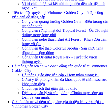
Vị trí chiến lược và kết nối thuận tiện đến các tiện ích
ngoại khu
Tiện ích đặc quyền tại Vinhomes Golden City - 5 đại công
viên chủ đề đẳng cấp
Công viên quảng trường Golden Gate - Biểu tượng của
sự phồn vinh
Công viên rừng nhiệt đới Tropical Forest - Ốc đảo nghỉ
dưỡng trong lòng phố
Công viên nghệ thuật rừng Art Forest - Khu vườn cảm
hứng vô tận
Công viên thể thao Colorful Sportia - Sân chơi năng
động cho cộng đồng
Công viên Oriental Royal Park - Tuyệt tác vườn
thượng uyển
Hệ thống tiện ích “all-in-one” đẳng cấp quốc tế tại Vinhomes
Golden City
Hệ thống giáo dục liên cấp - Ươm mầm tương lai
Cơ sở y tế, phòng khám đa khoa quốc tế chăm sóc sức
khỏe toàn diện
Chuỗi tiện ích thư giãn giải trí khác
Dịch vụ quản lý và cộng đồng: Chuẩn mực sống an
toàn và văn minh.
Cơ hội đầu tư và tiềm năng tăng giá từ tiện ích vượt trội tại
Vinhomes Golden City