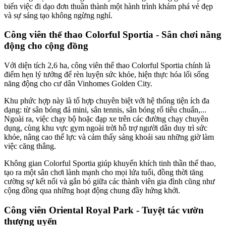
biến việc đi dạo đơn thuần thành một hành trình khám phá vẻ đẹp
và sự sáng tạo không ngừng nghỉ.
Công viên thể thao Colorful Sportia - Sân chơi năng
động cho cộng đồng
Với diện tích 2,6 ha, công viên thể thao Colorful Sportia chính là
điểm hẹn lý tưởng để rèn luyện sức khỏe, hiện thực hóa lối sống
năng động cho cư dân Vinhomes Golden City.
Khu phức hợp này là tổ hợp chuyên biệt với hệ thống tiện ích đa
dạng: từ sân bóng đá mini, sân tennis, sân bóng rổ tiêu chuẩn,...
Ngoài ra, việc chạy bộ hoặc đạp xe trên các đường chạy chuyên
dụng, cùng khu vực gym ngoài trời hỗ trợ người dân duy trì sức
khỏe, nâng cao thể lực và cảm thấy sảng khoái sau những giờ làm
việc căng thẳng.
Không gian Colorful Sportia giúp khuyến khích tinh thần thể thao,
tạo ra một sân chơi lành mạnh cho mọi lứa tuổi, đồng thời tăng
cường sự kết nối và gắn bó giữa các thành viên gia đình cũng như
cộng đồng qua những hoạt động chung đầy hứng khởi.
Công viên Oriental Royal Park - Tuyệt tác vườn
thượng uyển