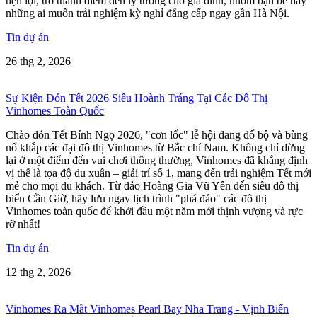
tiện lợi, trở thành điểm đến lý tưởng cho gia đình, nhóm bạn bè hay
những ai muốn trải nghiệm kỳ nghỉ đẳng cấp ngay gần Hà Nội.
Tin dự án
26 thg 2, 2026
Sự Kiện Đón Tết 2026 Siêu Hoành Tráng Tại Các Đô Thị
Vinhomes Toàn Quốc
Chào đón Tết Bính Ngọ 2026, "cơn lốc" lễ hội đang đổ bộ và bùng
nổ khắp các đại đô thị Vinhomes từ Bắc chí Nam. Không chỉ dừng
lại ở một điểm đến vui chơi thông thường, Vinhomes đã khẳng định
vị thế là tọa độ du xuân – giải trí số 1, mang đến trải nghiệm Tết mới
mẻ cho mọi du khách. Từ đảo Hoàng Gia Vũ Yên đến siêu đô thị
biển Cần Giờ, hãy lưu ngay lịch trình "phá đảo" các đô thị
Vinhomes toàn quốc để khởi đầu một năm mới thịnh vượng và rực
rỡ nhất!
Tin dự án
12 thg 2, 2026
Vinhomes Ra Mắt Vinhomes Pearl Bay Nha Trang - Vịnh Biển