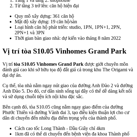
Tầng 1 và tầng 2: shophouse
Từ tầng 3 trở lên: căn hộ hiện đại
Quy mô xây dựng: 361 căn hộ
Mật độ xây dựng: 19 căn hộ/sàn
Loại hình căn hộ phát triển: studio, 1PN, 1PN+1, 2PN,
2PN+1 và 3PN
Thời gian bàn giao nhà: dự kiến vào tháng 8 năm 2022
Vị trí tòa S10.05 Vinhomes Grand Park
Vị trí
tòa S10.05 Vinhomes Grand Park
được giới chuyên môn
đánh giá cao khi sở hữu tọa độ đắt giá cả trong khu The Origami và
đại dự án.
Cụ thể, tòa nhà nằm ngay nút giao của đường Anh Đào 2 và đường
Anh Đào 5. Do đó, cư dân sinh sống tại đây có thể dễ dàng kết nối
và sử dụng chuỗi tiện ích nội khu đặc sắc.
Bên cạnh đó, tòa S10.05 cũng nằm ngay giao điểm của đường
Phước Thiên và đường Vành đai 3, tạo điều kiện thuận lợi cho cư
dân di chuyển đến nhiều địa điểm trọng yếu của thành phố.
Cách cao tốc Long Thành - Dầu Giây chỉ 4km
1km đã có thể di chuyển đến bệnh viện đa khoa Thành phố