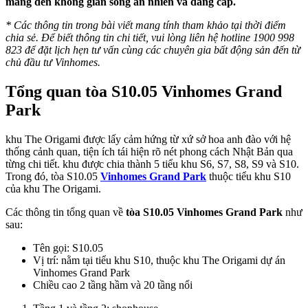
mang đến không gian sống an nhiên và đẳng cấp.
* Các thông tin trong bài viết mang tính tham khảo tại thời điểm
chia sẻ. Để biết thông tin chi tiết, vui lòng liên hệ hotline 1900 998
823 để đặt lịch hẹn tư vấn cùng các chuyên gia bất động sản đến từ
chủ đầu tư Vinhomes.
Tổng quan tòa S10.05 Vinhomes Grand
Park
khu The Origami được lấy cảm hứng từ xứ sở hoa anh đào với hệ
thống cảnh quan, tiện ích tái hiện rõ nét phong cách Nhật Bản qua
từng chi tiết. khu được chia thành 5 tiểu khu S6, S7, S8, S9 và S10.
Trong đó, tòa S10.05
Vinhomes Grand Park
thuộc tiểu khu S10
của khu The Origami.
Các thông tin tổng quan về
tòa S10.05 Vinhomes Grand Park
như
sau:
Tên gọi: S10.05
Vị trí: nằm tại tiểu khu S10, thuộc khu The Origami dự án
Vinhomes Grand Park
Chiều cao 2 tầng hầm và 20 tầng nổi