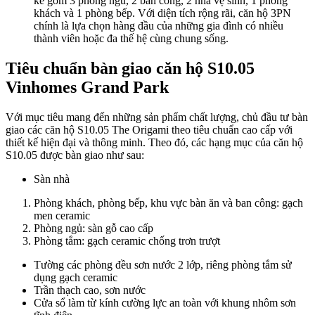
kế gồm 3 phòng ngủ, 2 ban công, 2 nhà vệ sinh, 1 phòng
khách và 1 phòng bếp. Với diện tích rộng rãi, căn hộ 3PN
chính là lựa chọn hàng đầu của những gia đình có nhiều
thành viên hoặc đa thế hệ cùng chung sống.
Tiêu chuẩn bàn giao căn hộ S10.05
Vinhomes Grand Park
Với mục tiêu mang đến những sản phẩm chất lượng, chủ đầu tư bàn
giao các căn hộ S10.05 The Origami theo tiêu chuẩn cao cấp với
thiết kế hiện đại và thông minh. Theo đó, các hạng mục của căn hộ
S10.05 được bàn giao như sau:
Sàn nhà
Phòng khách, phòng bếp, khu vực bàn ăn và ban công: gạch
men ceramic
Phòng ngủ: sàn gỗ cao cấp
Phòng tắm: gạch ceramic chống trơn trượt
Tường các phòng đều sơn nước 2 lớp, riêng phòng tắm sử
dụng gạch ceramic
Trần thạch cao, sơn nước
Cửa sổ làm từ kính cường lực an toàn với khung nhôm sơn