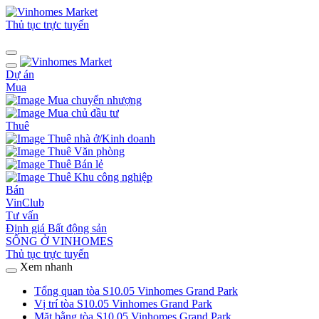
Thủ tục trực tuyến
Dự án
Mua
Mua chuyển nhượng
Mua chủ đầu tư
Thuê
Thuê nhà ở/Kinh doanh
Thuê Văn phòng
Thuê Bán lẻ
Thuê Khu công nghiệp
Bán
VinClub
Tư vấn
Định giá Bất động sản
SỐNG Ở VINHOMES
Thủ tục trực tuyến
Xem nhanh
Tổng quan tòa S10.05 Vinhomes Grand Park
Vị trí tòa S10.05 Vinhomes Grand Park
Mặt bằng tòa S10.05 Vinhomes Grand Park