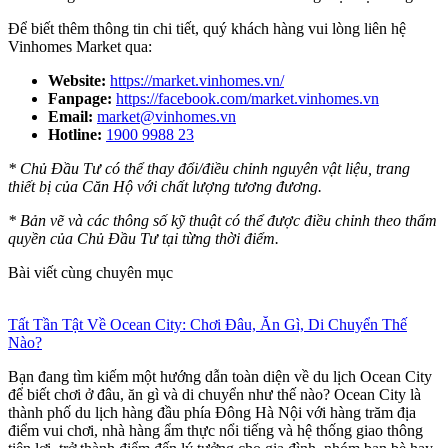
Để biết thêm thông tin chi tiết, quý khách hàng vui lòng liên hệ
Vinhomes Market qua:
Website:
https://market.vinhomes.vn/
Fanpage:
https://facebook.com/market.vinhomes.vn
Email:
market@vinhomes.vn
Hotline:
1900 9988 23
* Chủ Đầu Tư có thể thay đổi/điều chỉnh nguyên vật liệu, trang
thiết bị của Căn Hộ với chất lượng tương đương.
* Bản vẽ và các thông số kỹ thuật có thể được điều chỉnh theo thẩm
quyền của Chủ Đầu Tư tại từng thời điểm.
Bài viết cùng chuyên mục
Tất Tần Tật Về Ocean City: Chơi Đâu, Ăn Gì, Di Chuyển Thế
Nào?
Bạn đang tìm kiếm một hướng dẫn toàn diện về du lịch Ocean City
để biết chơi ở đâu, ăn gì và di chuyển như thế nào? Ocean City là
thành phố du lịch hàng đầu phía Đông Hà Nội với hàng trăm địa
điểm vui chơi, nhà hàng ẩm thực nổi tiếng và hệ thống giao thông