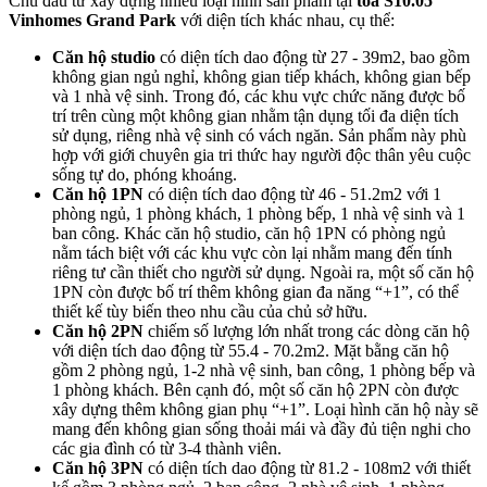
Chủ đầu tư xây dựng nhiều loại hình sản phẩm tại
tòa S10.05
Vinhomes Grand Park
với diện tích khác nhau, cụ thể:
Căn hộ studio
có diện tích dao động từ 27 - 39m2, bao gồm
không gian ngủ nghỉ, không gian tiếp khách, không gian bếp
và 1 nhà vệ sinh. Trong đó, các khu vực chức năng được bố
trí trên cùng một không gian nhằm tận dụng tối đa diện tích
sử dụng, riêng nhà vệ sinh có vách ngăn. Sản phẩm này phù
hợp với giới chuyên gia tri thức hay người độc thân yêu cuộc
sống tự do, phóng khoáng.
Căn hộ 1PN
có diện tích dao động từ 46 - 51.2m2 với 1
phòng ngủ, 1 phòng khách, 1 phòng bếp, 1 nhà vệ sinh và 1
ban công. Khác căn hộ studio, căn hộ 1PN có phòng ngủ
nằm tách biệt với các khu vực còn lại nhằm mang đến tính
riêng tư cần thiết cho người sử dụng. Ngoài ra, một số căn hộ
1PN còn được bố trí thêm không gian đa năng “+1”, có thể
thiết kế tùy biến theo nhu cầu của chủ sở hữu.
Căn hộ 2PN
chiếm số lượng lớn nhất trong các dòng căn hộ
với diện tích dao động từ 55.4 - 70.2m2. Mặt bằng căn hộ
gồm 2 phòng ngủ, 1-2 nhà vệ sinh, ban công, 1 phòng bếp và
1 phòng khách. Bên cạnh đó, một số căn hộ 2PN còn được
xây dựng thêm không gian phụ “+1”. Loại hình căn hộ này sẽ
mang đến không gian sống thoải mái và đầy đủ tiện nghi cho
các gia đình có từ 3-4 thành viên.
Căn hộ 3PN
có diện tích dao động từ 81.2 - 108m2 với thiết