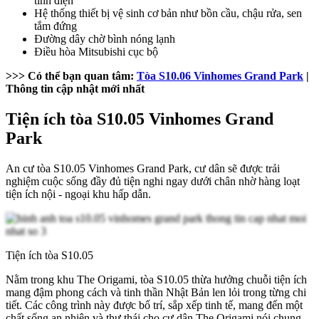
tĩnh điện
Hệ thống thiết bị vệ sinh cơ bản như bồn cầu, chậu rửa, sen
tắm đứng
Đường dây chờ bình nóng lạnh
Điều hòa Mitsubishi cục bộ
>>> Có thể bạn quan tâm:
Tòa S10.06 Vinhomes Grand Park
|
Thông tin cập nhật mới nhất
Tiện ích tòa S10.05 Vinhomes Grand
Park
An cư tòa S10.05 Vinhomes Grand Park, cư dân sẽ được trải
nghiệm cuộc sống đầy đủ tiện nghi ngay dưới chân nhờ hàng loạt
tiện ích nội - ngoại khu hấp dẫn.
Tiện ích tòa S10.05
Nằm trong khu The Origami, tòa S10.05 thừa hưởng chuỗi tiện ích
mang đậm phong cách và tinh thần Nhật Bản len lỏi trong từng chi
tiết. Các công trình này được bố trí, sắp xếp tinh tế, mang đến một
chất sống an nhiên và thư thái cho cư dân The Origami nói chung