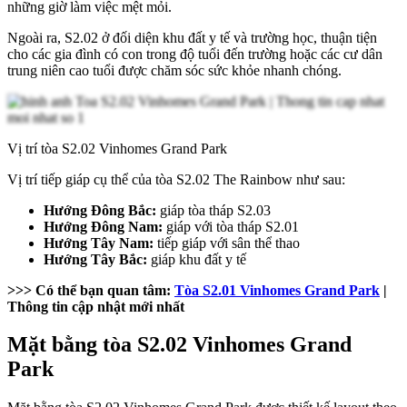
những giờ làm việc mệt mỏi.
Ngoài ra, S2.02 ở đối diện khu đất y tế và trường học, thuận tiện
cho các gia đình có con trong độ tuổi đến trường hoặc các cư dân
trung niên cao tuổi được chăm sóc sức khỏe nhanh chóng.
Vị trí tòa S2.02 Vinhomes Grand Park
Vị trí tiếp giáp cụ thể của tòa S2.02 The Rainbow như sau:
Hướng Đông Bắc:
giáp tòa tháp S2.03
Hướng Đông Nam:
giáp với tòa tháp S2.01
Hướng Tây Nam:
tiếp giáp với sân thể thao
Hướng Tây Bắc:
giáp khu đất y tế
>>> Có thể bạn quan tâm:
Tòa S2.01 Vinhomes Grand Park
|
Thông tin cập nhật mới nhất
Mặt bằng tòa S2.02 Vinhomes Grand
Park