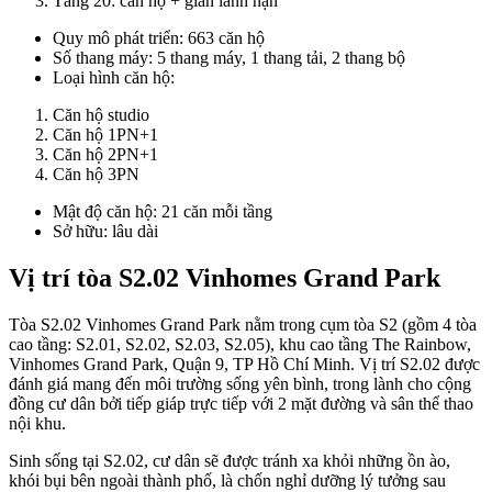
Tầng 20: căn hộ + gian lánh nạn
Quy mô phát triển: 663 căn hộ
Số thang máy: 5 thang máy, 1 thang tải, 2 thang bộ
Loại hình căn hộ:
Căn hộ studio
Căn hộ 1PN+1
Căn hộ 2PN+1
Căn hộ 3PN
Mật độ căn hộ: 21 căn mỗi tầng
Sở hữu: lâu dài
Vị trí tòa S2.02 Vinhomes Grand Park
Tòa S2.02 Vinhomes Grand Park nằm trong cụm tòa S2 (gồm 4 tòa
cao tầng: S2.01, S2.02, S2.03, S2.05), khu cao tầng The Rainbow,
Vinhomes Grand Park, Quận 9, TP Hồ Chí Minh. Vị trí S2.02 được
đánh giá mang đến môi trường sống yên bình, trong lành cho cộng
đồng cư dân bởi tiếp giáp trực tiếp với 2 mặt đường và sân thể thao
nội khu.
Sinh sống tại S2.02, cư dân sẽ được tránh xa khỏi những ồn ào,
khói bụi bên ngoài thành phố, là chốn nghỉ dưỡng lý tưởng sau