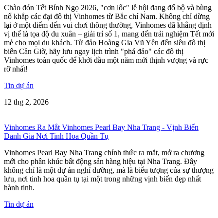
Chào đón Tết Bính Ngọ 2026, "cơn lốc" lễ hội đang đổ bộ và bùng
nổ khắp các đại đô thị Vinhomes từ Bắc chí Nam. Không chỉ dừng
lại ở một điểm đến vui chơi thông thường, Vinhomes đã khẳng định
vị thế là tọa độ du xuân – giải trí số 1, mang đến trải nghiệm Tết mới
mẻ cho mọi du khách. Từ đảo Hoàng Gia Vũ Yên đến siêu đô thị
biển Cần Giờ, hãy lưu ngay lịch trình "phá đảo" các đô thị
Vinhomes toàn quốc để khởi đầu một năm mới thịnh vượng và rực
rỡ nhất!
Tin dự án
12 thg 2, 2026
Vinhomes Ra Mắt Vinhomes Pearl Bay Nha Trang - Vịnh Biển
Danh Gia Nơi Tinh Hoa Quần Tụ
Vinhomes Pearl Bay Nha Trang chính thức ra mắt, mở ra chương
mới cho phân khúc bất động sản hàng hiệu tại Nha Trang. Đây
không chỉ là một dự án nghỉ dưỡng, mà là biểu tượng của sự thượng
lưu, nơi tinh hoa quần tụ tại một trong những vịnh biển đẹp nhất
hành tinh.
Tin dự án