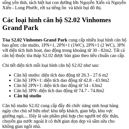
sống yên tĩnh, tách biệt hai con đường lớn Nguyễn Xiển và Nguyễn
Xiển - Long Phước, rời xa tiếng ồn và khói bụi đô thị.
Các loại hình căn hộ S2.02 Vinhomes
Grand Park
Tòa S2.02 Vinhomes Grand Park
cung cấp nhiều loại hình căn hộ
bao gồm: căn studio, 1PN+1, 2PN+1 (1WC), 2PN+1 (2 WC), 3PN
với diện tích linh hoat, dao động trong khoảng từ 30 - 82m2. Tất cả
căn hộ thuộc tòa tháp S2.02 được bàn giao theo tiêu chuẩn cao cấp.
Chi tiết diện tích mỗi loại hình căn hộ S2.02 như sau:
Căn hộ studio: diện tích dao động từ 26.3 - 27.6 m2
Căn hộ 1PN+1: diện tích dao động từ 42.8 - 43.9m2
Căn hộ 2PN+1: diện tích dao động từ 54 - 63m2
Căn hộ 3PN: diện tích dao động từ 74.7 - 74.8m2
Căn hộ studio
Căn hộ studio S2.02 cung cấp đầy đủ chức năng sinh hoạt hàng
ngày cho chủ sở hữu như: khu tiếp khách, gian bếp, khu vực
giường ngủ,... Đây là sản phẩm phù hợp cho người trẻ độc thân,
chuyên gia nước ngoài ít có thời gian dọn dẹp và sắm sửa cho
không gian ngôi nhà.