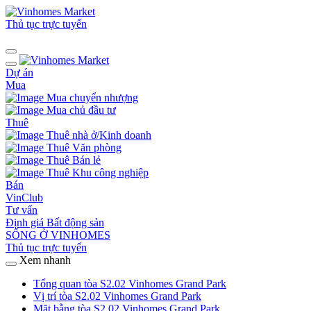
Thủ tục trực tuyến
Dự án
Mua
Mua chuyển nhượng
Mua chủ đầu tư
Thuê
Thuê nhà ở/Kinh doanh
Thuê Văn phòng
Thuê Bán lẻ
Thuê Khu công nghiệp
Bán
VinClub
Tư vấn
Định giá Bất động sản
SỐNG Ở VINHOMES
Thủ tục trực tuyến
Xem nhanh
Tổng quan tòa S2.02 Vinhomes Grand Park
Vị trí tòa S2.02 Vinhomes Grand Park
Mặt bằng tòa S2.02 Vinhomes Grand Park