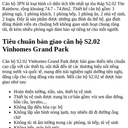
Căn hộ 3PN là loại hình có diện tích lớn nhất tại tòa tháp S2.02 The
Rainbow, rộng khoảng 74.7 - 74.8m2. Thiết kế căn hộ gồm: 3
phòng ngủ, 1 phòng khách, 1 phòng bếp, 1 phòng ăn, 2 nhà vệ sinh,
2 logia. Đây là sản phẩm được những gia đình đa thế hệ, gia đình
đông thành viên ưa chuộng bởi không gian sinh hoạt chung rộng
rãi, đi kèm nhiều phòng ngủ đảm bảo sự riêng tư cho mỗi người.
Tiêu chuẩn bàn giao căn hộ S2.02
Vinhomes Grand Park
Căn hộ S2.02 Vinhomes Grand Park được bàn giao thiêu tiêu chuẩn
cao cấp với các thiết bị, nội thất đến từ các thương hiệu nổi tiếng
trong nước và quốc tế, mang đến trải nghiệm nghỉ dưỡng tiện nghi,
đẳng cấp cho cộng đồng văn minh. Mỗi căn hộ S2.02 sẽ được bàn
giao như sau:
Hoàn thiện tường, trần, sàn, thiết bị vệ sinh
Thiết bị vệ sinh được trang bị cơ bản gồm: vòi sen tắm đứng,
bồn cầu, lavabo,...
Không lắp điều hòa cục bộ
Không lắp sẵn bình nóng lạnh, tuy nhiên đã đi đường ống
chờ
Không tủ: tủ âm tường trong các phòng, tủ bếp, tủ vệ sinh
Không bếp, máy hút mùi