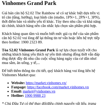
Vinhomes Grand Park
Giá bán căn hộ S2.02 The Rainbow sẽ có sự khác biệt dựa trên vị
trí căn (tầng, hướng), loại hình căn (studio, 1PN+1, 2PN+1, 3PN),
thời điểm bán và nhiều yếu tố khác. Tùy theo nhu cầu và khả năng
tài chính, khách hàng nên cân nhắc lựa chọn sản phẩm phù hợp.
Khách hàng quan tâm và muốn biết mức giá cụ thể của sản phẩm
căn hộ S2.02 vui lòng để lại thông tin tư vấn hoặc liên hệ trực tiếp
theo hotline: 1900 2323 89.
Tòa S2.02 Vinhomes Grand Park
là sự lựa chọn tuyệt vời cho
những khách hàng yêu thích sự yên tĩnh nhưng đồng thời vẫn đáp
ứng được đầy đủ nhu cầu cuộc sống hàng ngày của cư dân như:
mua sắm, ăn uống, y tế,...
Để biết thêm thông tin chi tiết, quý khách hàng vui lòng liên hệ
Vinhomes Market qua:
Website:
https://market.vinhomes.vn/
Fanpage:
https://facebook.com/market.vinhomes.vn
Email:
market@vinhomes.vn
Hotline:
1900 9988 23
* Chủ Đầu Tư có thể thay đổi/điều chỉnh nguyên vật liệu, trang