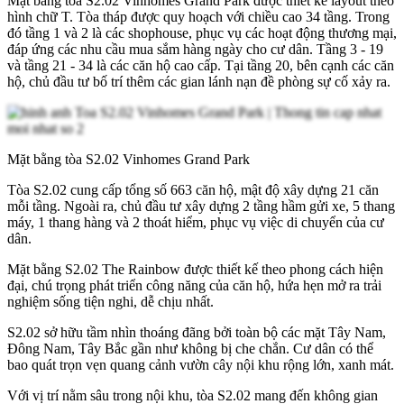
Mặt bằng tòa S2.02 Vinhomes Grand Park được thiết kế layout theo
hình chữ T. Tòa tháp được quy hoạch với chiều cao 34 tầng. Trong
đó tầng 1 và 2 là các shophouse, phục vụ các hoạt động thương mại,
đáp ứng các nhu cầu mua sắm hàng ngày cho cư dân. Tầng 3 - 19
và tầng 21 - 34 là các căn hộ cao cấp. Tại tầng 20, bên cạnh các căn
hộ, chủ đầu tư bố trí thêm các gian lánh nạn đề phòng sự cố xảy ra.
Mặt bằng tòa S2.02 Vinhomes Grand Park
Tòa S2.02 cung cấp tổng số 663 căn hộ, mật độ xây dựng 21 căn
mỗi tầng. Ngoài ra, chủ đầu tư xây dựng 2 tầng hầm gửi xe, 5 thang
máy, 1 thang hàng và 2 thoát hiểm, phục vụ việc di chuyển của cư
dân.
Mặt bằng S2.02 The Rainbow được thiết kế theo phong cách hiện
đại, chú trọng phát triển công năng của căn hộ, hứa hẹn mở ra trải
nghiệm sống tiện nghi, dễ chịu nhất.
S2.02 sở hữu tầm nhìn thoáng đãng bởi toàn bộ các mặt Tây Nam,
Đông Nam, Tây Bắc gần như không bị che chắn. Cư dân có thể
bao quát trọn vẹn quang cảnh vườn cây nội khu rộng lớn, xanh mát.
Với vị trí nằm sâu trong nội khu, tòa S2.02 mang đến không gian