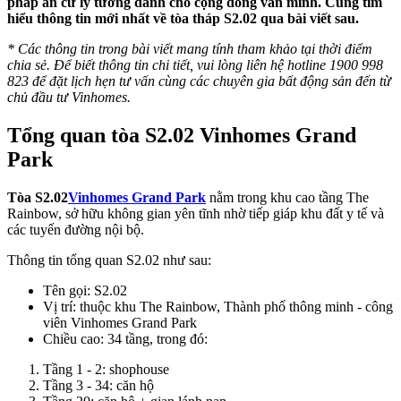
pháp an cư lý tưởng dành cho cộng đồng văn minh. Cùng tìm
hiểu thông tin mới nhất về tòa tháp S2.02 qua bài viết sau.
* Các thông tin trong bài viết mang tính tham khảo tại thời điểm
chia sẻ. Để biết thông tin chi tiết, vui lòng liên hệ hotline 1900 998
823 để đặt lịch hẹn tư vấn cùng các chuyên gia bất động sản đến từ
chủ đầu tư Vinhomes.
Tổng quan tòa S2.02 Vinhomes Grand
Park
Tòa S2.02
Vinhomes Grand Park
nằm trong khu cao tầng The
Rainbow, sở hữu không gian yên tĩnh nhờ tiếp giáp khu đất y tế và
các tuyến đường nội bộ.
Thông tin tổng quan S2.02 như sau:
Tên gọi: S2.02
Vị trí: thuộc khu The Rainbow, Thành phố thông minh - công
viên Vinhomes Grand Park
Chiều cao: 34 tầng, trong đó:
Tầng 1 - 2: shophouse
Tầng 3 - 34: căn hộ