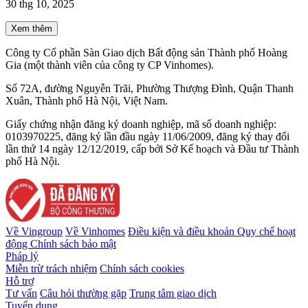
30 thg 10, 2025
Xem thêm
Công ty Cổ phần Sàn Giao dịch Bất động sản Thành phố Hoàng
Gia (một thành viên của công ty CP Vinhomes).
Số 72A, đường Nguyễn Trãi, Phường Thượng Đình, Quận Thanh
Xuân, Thành phố Hà Nội, Việt Nam.
Giấy chứng nhận đăng ký doanh nghiệp, mã số doanh nghiệp:
0103970225, đăng ký lần đầu ngày 11/06/2009, đăng ký thay đổi
lần thứ 14 ngày 12/12/2019, cấp bởi Sở Kế hoạch và Đầu tư Thành
phố Hà Nội.
Về Vingroup
Về Vinhomes
Điều kiện và điều khoản
Quy chế hoạt
động
Chính sách bảo mật
Pháp lý
Miễn trừ trách nhiệm
Chính sách cookies
Hỗ trợ
Tư vấn
Câu hỏi thường gặp
Trung tâm giao dịch
Tuyển dụng