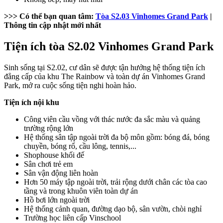
>>> Có thể bạn quan tâm:
Tòa S2.03 Vinhomes Grand Park
|
Thông tin cập nhật mới nhất
Tiện ích tòa S2.02 Vinhomes Grand Park
Sinh sống tại S2.02, cư dân sẽ được tận hưởng hệ thống tiện ích
đẳng cấp của khu The Rainbow và toàn dự án Vinhomes Grand
Park, mở ra cuộc sống tiện nghi hoàn hảo.
Tiện ích nội khu
Công viên cầu vồng với thác nước đa sắc màu và quảng
trường rộng lớn
Hệ thống sân tập ngoài trời đa bộ môn gồm: bóng đá, bóng
chuyền, bóng rổ, cầu lông, tennis,...
Shophouse khối đế
Sân chơi trẻ em
Sân vận động liên hoàn
Hơn 50 máy tập ngoài trời, trải rộng dưới chân các tòa cao
tầng và trong khuôn viên toàn dự án
Hồ bơi lớn ngoài trời
Hệ thống cảnh quan, đường dạo bộ, sân vườn, chòi nghỉ
Trường học liên cấp Vinschool