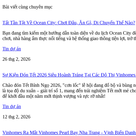
Bài viết cùng chuyên mục
Tất Tần Tật Về Ocean City: Chơi Đâu, Ăn Gì, Di Chuyển Thế Nào?
Bạn đang tìm kiếm một hướng dẫn toàn diện về du lịch Ocean City để 
chơi, nhà hàng ẩm thực nổi tiếng và hệ thống giao thông tiện lợi, t
Tin dự án
26 thg 2, 2026
Sự Kiện Đón Tết 2026 Siêu Hoành Tráng Tại Các Đô Thị Vinhome
Chào đón Tết Bính Ngọ 2026, "cơn lốc" lễ hội đang đổ bộ và bùng n
là tọa độ du xuân – giải trí số 1, mang đến trải nghiệm Tết mới mẻ 
để khởi đầu một năm mới thịnh vượng và rực rỡ nhất!
Tin dự án
12 thg 2, 2026
Vinhomes Ra Mắt Vinhomes Pearl Bay Nha Trang - Vịnh Biển Danh