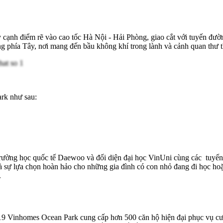
y cạnh điểm rẽ vào cao tốc Hà Nội - Hải Phòng, giao cắt với tuyến đườn
ng phía Tây, nơi mang đến bầu không khí trong lành và cảnh quan thư t
ark như sau:
ường học quốc tế Daewoo và đối diện đại học VinUni cùng các tuyến 
là sự lựa chọn hoàn hảo cho những gia đình có con nhỏ đang đi học hoặ
.
2.19 Vinhomes Ocean Park cung cấp hơn 500 căn hộ hiện đại phục vụ c