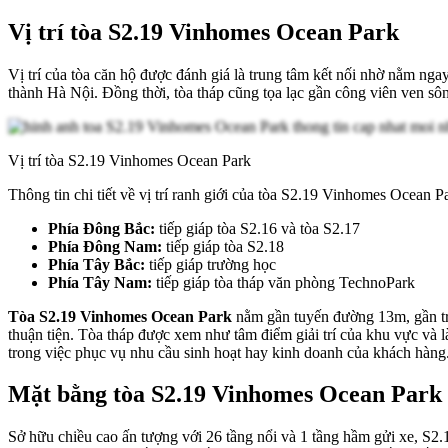
Vị trí tòa S2.19 Vinhomes Ocean Park
Vị trí của tòa căn hộ được đánh giá là trung tâm kết nối nhờ nằm nga
thành Hà Nội. Đồng thời, tòa tháp cũng tọa lạc gần công viên ven sô
Vị trí tòa S2.19 Vinhomes Ocean Park
Thông tin chi tiết về vị trí ranh giới của tòa S2.19 Vinhomes Ocean P
Phía Đông Bắc:
tiếp giáp tòa S2.16 và tòa S2.17
Phía Đông Nam:
tiếp giáp tòa S2.18
Phía Tây Bắc:
tiếp giáp trường học
Phía Tây Nam:
tiếp giáp tòa tháp văn phòng TechnoPark
Tòa S2.19 Vinhomes Ocean Park
nằm gần tuyến đường 13m, gần tr
thuận tiện. Tòa tháp được xem như tâm điểm giải trí của khu vực và 
trong việc phục vụ nhu cầu sinh hoạt hay kinh doanh của khách hàng
Mặt bằng tòa S2.19 Vinhomes Ocean Park
Sở hữu chiều cao ấn tượng với 26 tầng nổi và 1 tầng hầm gửi xe, S