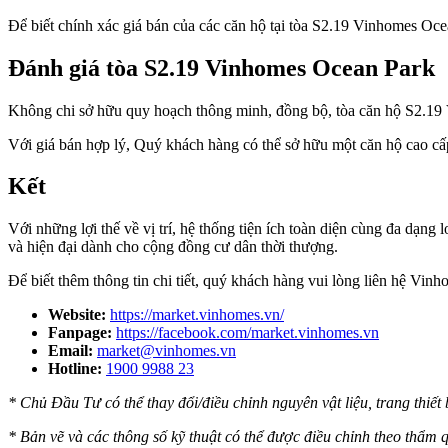
Để biết chính xác giá bán của các căn hộ tại tòa S2.19 Vinhomes Oce
Đánh giá tòa S2.19 Vinhomes Ocean Park
Không chi sở hữu quy hoạch thông minh, đồng bộ, tòa căn hộ S2.19 V
Với giá bán hợp lý, Quý khách hàng có thể sở hữu một căn hộ cao cấp,
Kết
Với những lợi thế về vị trí, hệ thống tiện ích toàn diện cùng đa dạng
và hiện đại dành cho cộng đồng cư dân thời thượng.
Để biết thêm thông tin chi tiết, quý khách hàng vui lòng liên hệ Vin
Website:
https://market.vinhomes.vn/
Fanpage:
https://facebook.com/market.vinhomes.vn
Email:
market@vinhomes.vn
Hotline:
1900 9988 23
* Chủ Đầu Tư có thể thay đổi/điều chỉnh nguyên vật liệu, trang thiế
* Bản vẽ và các thông số kỹ thuật có thể được điều chỉnh theo thẩ