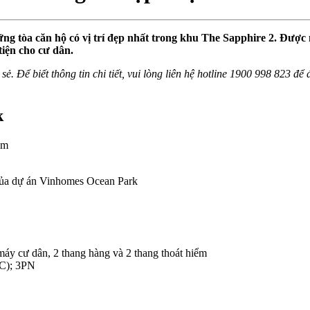
g tòa căn hộ có vị trí đẹp nhất trong khu The Sapphire 2. Được 
tiện cho cư dân.
sẻ. Để biết thông tin chi tiết, vui lòng liên hệ hotline 1900 998 823 đ
k
ồm
 của dự án Vinhomes Ocean Park
máy cư dân, 2 thang hàng và 2 thang thoát hiểm
WC); 3PN