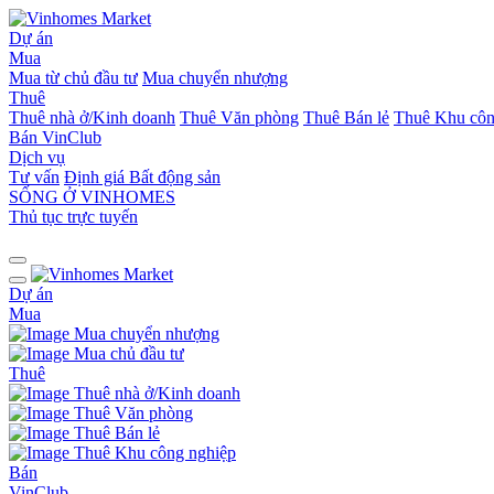
Dự án
Mua
Mua từ chủ đầu tư
Mua chuyển nhượng
Thuê
Thuê nhà ở/Kinh doanh
Thuê Văn phòng
Thuê Bán lẻ
Thuê Khu côn
Bán
VinClub
Dịch vụ
Tư vấn
Định giá Bất động sản
SỐNG Ở VINHOMES
Thủ tục trực tuyến
Dự án
Mua
Mua chuyển nhượng
Mua chủ đầu tư
Thuê
Thuê nhà ở/Kinh doanh
Thuê Văn phòng
Thuê Bán lẻ
Thuê Khu công nghiệp
Bán
VinClub