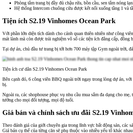
Phòng tắm trang bị đầy đủ chậu rửa, bồn cầu, sen tắm nóng lạnh
Hệ thống Intercom chuông cửa được kết nối xuống tầng 1 và t
Tiện ích S2.19 Vinhomes Ocean Park
Với phần lớn diện tích dành cho cảnh quan thiên nhiên như công viê
mát lành mà còn được trải nghiệm vô số các tiện ích đẳng cấp, đồng 
Tại dự án, chủ đầu tư trang bị tới hơn 700 máy tập Gym ngoài trời, 
Tiện ích cư dân S2.19 Vinhomes Ocean Park
Bên cạnh đó, 6 công viên BBQ ngoài trời ngay trong lòng dự án, với 
bị.
Ngoài ra, các shophouse phục vụ nhu cầu mua sắm đa dạng cho mẹ, tiện
tưởng cho mọi đối tượng, mọi độ tuổi.
Giá bán và chính sách ưu đãi S2.19 Vinho
Theo đánh giá của giới chuyên gia trong lĩnh vực bất động sản, các 
Giá bán cụ thể của từng căn sẽ phụ thuộc vào nhiều yếu tố khác nhau 