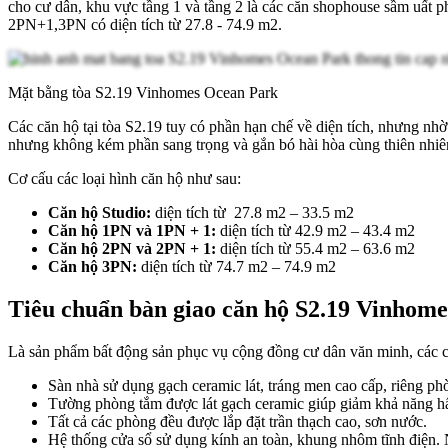
cho cư dân, khu vực tầng 1 và tầng 2 là các căn shophouse sầm uất p
2PN+1,3PN có diện tích từ 27.8 - 74.9 m2.
Mặt bằng tòa S2.19 Vinhomes Ocean Park
Các căn hộ tại tòa S2.19 tuy có phần hạn chế về diện tích, nhưng nh
nhưng không kém phần sang trọng và gắn bó hài hòa cùng thiên nhiê
Cơ cấu các loại hình căn hộ như sau:
Căn hộ Studio:
diện tích từ 27.8 m2 – 33.5 m2
Căn hộ 1PN và 1PN + 1:
diện tích từ 42.9 m2 – 43.4 m2
Căn hộ 2PN và 2PN + 1:
diện tích từ 55.4 m2 – 63.6 m2
Căn hộ 3PN:
diện tích từ 74.7 m2 – 74.9 m2
Tiêu chuẩn bàn giao căn hộ S2.19 Vinhom
Là sản phẩm bất động sản phục vụ cộng đồng cư dân văn minh, các 
Sàn nhà sử dụng gạch ceramic lát, tráng men cao cấp, riêng ph
Tường phòng tắm được lát gạch ceramic giúp giảm khả năng hấ
Tất cả các phòng đều được lắp đặt trần thạch cao, sơn nước.
Hệ thống cửa sổ sử dụng kính an toàn, khung nhôm tĩnh điện.