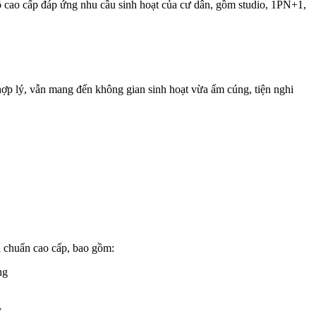
hộ cao cấp đáp ứng nhu cầu sinh hoạt của cư dân, gồm studio, 1PN+1,
hợp lý, vẫn mang đến không gian sinh hoạt vừa ấm cúng, tiện nghi
u chuẩn cao cấp, bao gồm:
ng
y