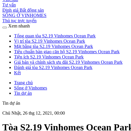
Tư vấn
Định giá Bất động sản
SỐNG Ở VINHOMES
Thủ tục trực tuyến
Xem nhanh
Tổng quan tòa S2.19 Vinhomes Ocean Park
Vị trí tòa S2.19 Vinhomes Ocean Park
Mặt bằng tòa S2.19 Vinhomes Ocean Park
Tiêu chuẩn bàn giao căn hộ S2.19 Vinhomes Ocean Park
Tiện ích S2.19 Vinhomes Ocean Park
Giá bán và chính sách ưu đãi S2.19 Vinhomes Ocean Park
Đánh giá tòa S2.19 Vinhomes Ocean Park
Kết
Trang chủ
Sống ở Vinhomes
Tin dự án
Tin dự án
Chủ Nhật, 26 thg 12, 2021, 00:00
Tòa S2.19 Vinhomes Ocean Park