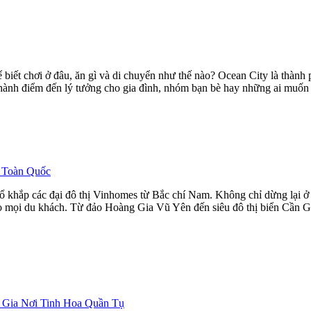
biết chơi ở đâu, ăn gì và di chuyển như thế nào? Ocean City là thành
rở thành điểm đến lý tưởng cho gia đình, nhóm bạn bè hay những ai muố
s Toàn Quốc
ổ khắp các đại đô thị Vinhomes từ Bắc chí Nam. Không chỉ dừng lại ở
cho mọi du khách. Từ đảo Hoàng Gia Vũ Yên đến siêu đô thị biển Cần Gi
 Gia Nơi Tinh Hoa Quần Tụ