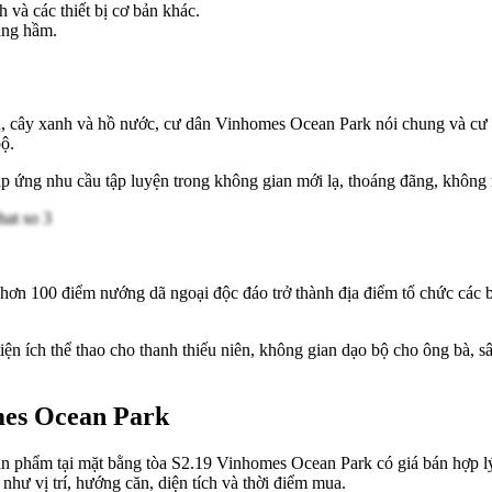
 và các thiết bị cơ bản khác.
ầng hầm.
n, cây xanh và hồ nước, cư dân Vinhomes Ocean Park nói chung và cư d
bộ.
đáp ứng nhu cầu tập luyện trong không gian mới lạ, thoáng đãng, không
hơn 100 điểm nướng dã ngoại độc đáo trở thành địa điểm tổ chức các b
 ích thể thao cho thanh thiếu niên, không gian dạo bộ cho ông bà, sân 
mes Ocean Park
sản phẩm tại mặt bằng tòa S2.19 Vinhomes Ocean Park có giá bán hợp l
như vị trí, hướng căn, diện tích và thời điểm mua.