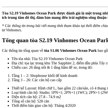
Tòa S2.19 Vinhomes Ocean Park được đánh giá là một trong nhữn
ích trung tâm đô thị, đảm bảo mang đến trải nghiệm sống thuận 
* Các thông tin trong bài viết mang tính tham khảo tại thời điểm chia 
tư Vinhomes.
Tổng quan tòa S2.19 Vinhomes Ocean Par
Các thông tin tổng quan về
tòa S1.06 Vinhomes Ocean Park
bao g
Tên tòa nhà: Tòa S2.19 Vinhomes Ocean Park
Địa chỉ: tọa lạc trong khu The Sapphire 2, điểm đầu phía Tây
Chiều cao: 26 tầng nổi & 1 tầng hầm để xe, trong đó:
Tầng 1 – 2: Shophouse khối đế kinh doanh
Tầng 3 – 26: Các căn hộ cao cấp
Thiết kế Layout: Hình chữ L, bao gồm 22 căn/sàn, có 4 thang 
Loại hình căn hộ: Studio; 1PN+1; 2PN+1 (1WC); 2PN+1 (2
Diện tích căn hộ: 27.8 - 74.9 m2
Tổng số căn hộ: 528 căn
Thời điểm bàn giao căn hộ: Tháng 4/2020