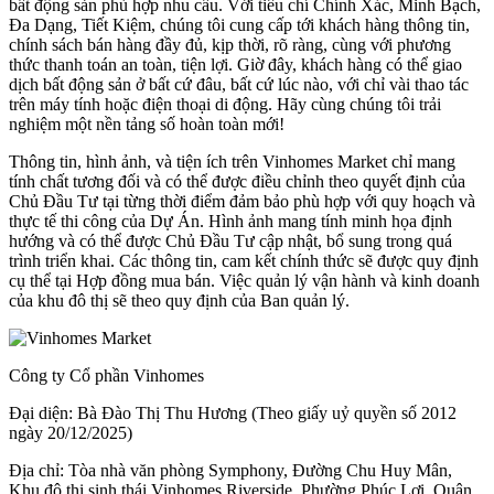
bất động sản phù hợp nhu cầu. Với tiêu chí Chính Xác, Minh Bạch,
Đa Dạng, Tiết Kiệm, chúng tôi cung cấp tới khách hàng thông tin,
chính sách bán hàng đầy đủ, kịp thời, rõ ràng, cùng với phương
thức thanh toán an toàn, tiện lợi. Giờ đây, khách hàng có thể giao
dịch bất động sản ở bất cứ đâu, bất cứ lúc nào, với chỉ vài thao tác
trên máy tính hoặc điện thoại di động. Hãy cùng chúng tôi trải
nghiệm một nền tảng số hoàn toàn mới!
Thông tin, hình ảnh, và tiện ích trên Vinhomes Market chỉ mang
tính chất tương đối và có thể được điều chỉnh theo quyết định của
Chủ Đầu Tư tại từng thời điểm đảm bảo phù hợp với quy hoạch và
thực tế thi công của Dự Án. Hình ảnh mang tính minh họa định
hướng và có thể được Chủ Đầu Tư cập nhật, bổ sung trong quá
trình triển khai. Các thông tin, cam kết chính thức sẽ được quy định
cụ thể tại Hợp đồng mua bán. Việc quản lý vận hành và kinh doanh
của khu đô thị sẽ theo quy định của Ban quản lý.
Công ty Cổ phần Vinhomes
Đại diện: Bà Đào Thị Thu Hương (Theo giấy uỷ quyền số 2012
ngày 20/12/2025)
Địa chỉ: Tòa nhà văn phòng Symphony, Đường Chu Huy Mân,
Khu đô thị sinh thái Vinhomes Riverside, Phường Phúc Lợi, Quận