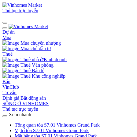
Thủ tục trực tuyến
Dự án
Mua
Mua chuyển nhượng
Mua chủ đầu tư
Thuê
Thuê nhà ở/Kinh doanh
Thuê Văn phòng
Thuê Bán lẻ
Thuê Khu công nghiệp
Bán
VinClub
Tư vấn
Định giá Bất động sản
SỐNG Ở VINHOMES
Thủ tục trực tuyến
Xem nhanh
Tổng quan tòa S7.01 Vinhomes Grand Park
Vị trí tòa S7.01 Vinhomes Grand Park
Mặt bằng tòa S7.01 Vinhomes Grand Park