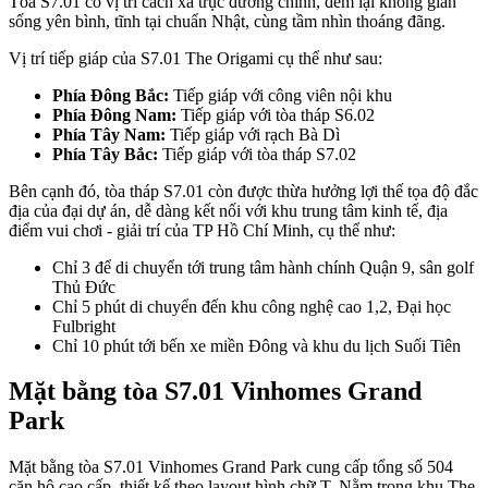
Tòa S7.01 có vị trí cách xa trục đường chính, đem lại không gian
sống yên bình, tĩnh tại chuẩn Nhật, cùng tầm nhìn thoáng đãng.
Vị trí tiếp giáp của S7.01 The Origami cụ thể như sau:
Phía Đông Bắc:
Tiếp giáp với công viên nội khu
Phía Đông Nam:
Tiếp giáp với tòa tháp S6.02
Phía Tây Nam:
Tiếp giáp với rạch Bà Dì
Phía Tây Bắc:
Tiếp giáp với tòa tháp S7.02
Bên cạnh đó, tòa tháp S7.01 còn được thừa hưởng lợi thế tọa độ đắc
địa của đại dự án, dễ dàng kết nối với khu trung tâm kinh tế, địa
điểm vui chơi - giải trí của TP Hồ Chí Minh, cụ thể như:
Chỉ 3 để di chuyển tới trung tâm hành chính Quận 9, sân golf
Thủ Đức
Chỉ 5 phút di chuyển đến khu công nghệ cao 1,2, Đại học
Fulbright
Chỉ 10 phút tới bến xe miền Đông và khu du lịch Suối Tiên
Mặt bằng tòa S7.01 Vinhomes Grand
Park
Mặt bằng tòa S7.01 Vinhomes Grand Park cung cấp tổng số 504
căn hộ cao cấp, thiết kế theo layout hình chữ T. Nằm trong khu The