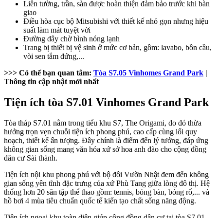
Liên tường, trần, sàn được hoàn thiện đảm bảo trước khi bàn
giao
Điều hòa cục bộ Mitsubishi với thiết kế nhỏ gọn nhưng hiệu
suất làm mát tuyệt vời
Đường dây chờ bình nóng lạnh
Trang bị thiết bị vệ sinh ở mức cơ bản, gồm: lavabo, bồn cầu,
vòi sen tắm đứng,...
>>> Có thể bạn quan tâm:
Tòa S7.05 Vinhomes Grand Park
|
Thông tin cập nhật mới nhất
Tiện ích tòa S7.01 Vinhomes Grand Park
Tòa tháp S7.01 nằm trong tiểu khu S7, The Origami, do đó thừa
hưởng trọn vẹn chuỗi tiện ích phong phú, cao cấp cùng lối quy
hoạch, thiết kế ấn tượng. Đây chính là điểm đến lý tưởng, đáp ứng
không gian sống mang văn hóa xứ sở hoa anh đào cho cộng đồng
dân cư Sài thành.
Tiện ích nội khu phong phú với bộ đôi Vườn Nhật đem đến không
gian sống yên tĩnh đặc trưng của xứ Phù Tang giữa lòng đô thị. Hệ
thống hơn 20 sân tập thể thao gồm: tennis, bóng bàn, bóng rổ,... và
hồ bơi 4 mùa tiêu chuẩn quốc tế kiến tạo chất sống năng động.
Tiện ích ngoại khu toàn diện giúp cộng đồng dân cư tại tòa S7.01