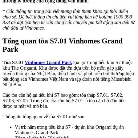
dưỡng lý tưởng của cộng đồng văn minh.
* Các thông tin trong bài viết mang tính tham khảo tại thời điểm
chia sẻ. Để biết thông tin chi tiết, vui lòng liên hệ hotline 1900 998
823 để đặt lịch hẹn tư vấn cùng các chuyên gia bất động sản đến từ
chủ đầu tư Vinhomes.
Tổng quan tòa S7.01 Vinhomes Grand
Park
Tòa S7.01
Vinhomes Grand Park
tọa lạc trong tiểu khu S7 thuộc
khu The Origami. Khu được đặt tên dựa trên bộ môn gấp giấy
truyền thống của Nhật Bản, điều hành và phát triển bởi thương hiệu
bất động sản Vinhomes Việt Nam và tập đoàn nổi tiếng Mitsubishi
Nhật Bản.
Các tòa căn hộ tại tiểu khi S7 bao gồm: tòa tháp S7.01, S7.02,
S7.03, S7.05. Trong đó, tòa căn hộ S7.01 là tòa căn hộ đầu tiên
được ra mắt và mở bán.
Thông tin tổng quan về tòa S7.01 như sau:
Vị trí: nằm trong tiểu khu S7 - dự án khu Origami dự án
Vinhomes Grand Park