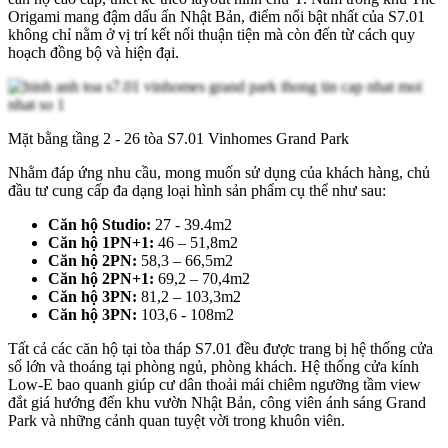
Origami mang đậm dấu ấn Nhật Bản, điểm nổi bật nhất của S7.01
không chỉ nằm ở vị trí kết nối thuận tiện mà còn đến từ cách quy
hoạch đồng bộ và hiện đại.
Mặt bằng tầng 2 - 26 tòa S7.01 Vinhomes Grand Park
Nhằm đáp ứng nhu cầu, mong muốn sử dụng của khách hàng, chủ
đầu tư cung cấp đa dạng loại hình sản phẩm cụ thể như sau:
Căn hộ Studio:
27 - 39.4m2
Căn hộ 1PN+1:
46 – 51,8m2
Căn hộ 2PN:
58,3 – 66,5m2
Căn hộ 2PN+1:
69,2 – 70,4m2
Căn hộ 3PN:
81,2 – 103,3m2
Căn hộ 3PN:
103,6 - 108m2
Tất cả các căn hộ tại tòa tháp S7.01 đều được trang bị hệ thống cửa
sổ lớn và thoáng tại phòng ngủ, phòng khách. Hệ thống cửa kính
Low-E bao quanh giúp cư dân thoải mái chiêm ngưỡng tầm view
đắt giá hướng đến khu vườn Nhật Bản, công viên ánh sáng Grand
Park và những cảnh quan tuyệt vời trong khuôn viên.