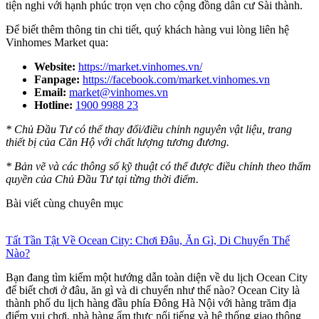
tiện nghi với hạnh phúc trọn vẹn cho cộng đồng dân cư Sài thành.
Để biết thêm thông tin chi tiết, quý khách hàng vui lòng liên hệ
Vinhomes Market qua:
Website:
https://market.vinhomes.vn/
Fanpage:
https://facebook.com/market.vinhomes.vn
Email:
market@vinhomes.vn
Hotline:
1900 9988 23
* Chủ Đầu Tư có thể thay đổi/điều chỉnh nguyên vật liệu, trang
thiết bị của Căn Hộ với chất lượng tương đương.
* Bản vẽ và các thông số kỹ thuật có thể được điều chỉnh theo thẩm
quyền của Chủ Đầu Tư tại từng thời điểm.
Bài viết cùng chuyên mục
Tất Tần Tật Về Ocean City: Chơi Đâu, Ăn Gì, Di Chuyển Thế
Nào?
Bạn đang tìm kiếm một hướng dẫn toàn diện về du lịch Ocean City
để biết chơi ở đâu, ăn gì và di chuyển như thế nào? Ocean City là
thành phố du lịch hàng đầu phía Đông Hà Nội với hàng trăm địa
điểm vui chơi, nhà hàng ẩm thực nổi tiếng và hệ thống giao thông