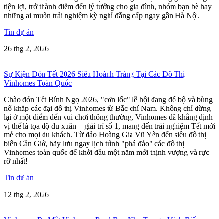
tiện lợi, trở thành điểm đến lý tưởng cho gia đình, nhóm bạn bè hay
những ai muốn trải nghiệm kỳ nghỉ đẳng cấp ngay gần Hà Nội.
Tin dự án
26 thg 2, 2026
Sự Kiện Đón Tết 2026 Siêu Hoành Tráng Tại Các Đô Thị
Vinhomes Toàn Quốc
Chào đón Tết Bính Ngọ 2026, "cơn lốc" lễ hội đang đổ bộ và bùng
nổ khắp các đại đô thị Vinhomes từ Bắc chí Nam. Không chỉ dừng
lại ở một điểm đến vui chơi thông thường, Vinhomes đã khẳng định
vị thế là tọa độ du xuân – giải trí số 1, mang đến trải nghiệm Tết mới
mẻ cho mọi du khách. Từ đảo Hoàng Gia Vũ Yên đến siêu đô thị
biển Cần Giờ, hãy lưu ngay lịch trình "phá đảo" các đô thị
Vinhomes toàn quốc để khởi đầu một năm mới thịnh vượng và rực
rỡ nhất!
Tin dự án
12 thg 2, 2026