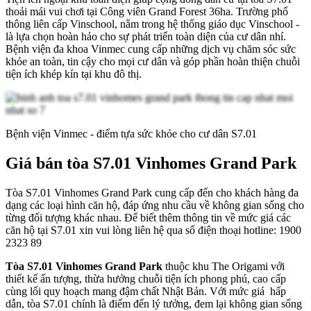
thoải mái vui chơi tại Công viên Grand Forest 36ha. Trường phổ
thông liên cấp Vinschool, nằm trong hệ thống giáo dục Vinschool -
là lựa chọn hoàn hảo cho sự phát triển toàn diện của cư dân nhí.
Bệnh viện đa khoa Vinmec cung cấp những dịch vụ chăm sóc sức
khỏe an toàn, tin cậy cho mọi cư dân và góp phần hoàn thiện chuỗi
tiện ích khép kín tại khu đô thị.
Bệnh viện Vinmec - điểm tựa sức khỏe cho cư dân S7.01
Giá bán tòa S7.01 Vinhomes Grand Park
Tòa S7.01 Vinhomes Grand Park cung cấp đến cho khách hàng đa
dạng các loại hình căn hộ, đáp ứng nhu cầu về không gian sống cho
từng đối tượng khác nhau. Để biết thêm thông tin về mức giá các
căn hộ tại S7.01 xin vui lòng liên hệ qua số điện thoại hotline: 1900
2323 89
Tòa S7.01 Vinhomes Grand Park
thuộc khu The Origami với
thiết kế ấn tượng, thừa hưởng chuỗi tiện ích phong phú, cao cấp
cùng lối quy hoạch mang đậm chất Nhật Bản. Với mức giá hấp
dẫn, tòa S7.01 chính là điểm đến lý tưởng, đem lại không gian sống