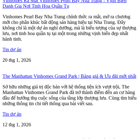
Vinhomes Ra Mắt Vinhomes Pearl Bay Nha Trang - Vịnh Biển
Danh Gia Nơi Tinh Hoa Quần Tụ
Vinhomes Pearl Bay Nha Trang chính thức ra mắt, mở ra chương
mới cho phân khúc bất động sản hàng hiệu tại Nha Trang. Đây
không chỉ là một dự án nghỉ dưỡng, mà là biểu tượng của sự thượng
lưu, nơi tinh hoa quần tụ tại một trong những vịnh biển đẹp nhất
hành tinh.
Tin dự án
20 thg 1, 2026
The Manhattan Vinhomes Grand Park | Bảng giá & Ưu đãi mới nhất
Sở hữu những giá trị độc bản với hệ thống tiện ích vượt trội, The
Manhattan Vinhomes Grand Park đã trở thành điểm đến an cư hàng
đầu để hưởng thụ cuộc sống của tầng lớp thượng lưu. Cùng tìm hiểu
những thông tin chi tiết thông qua bài viết sau.
Tin dự án
12 thg 1, 2026