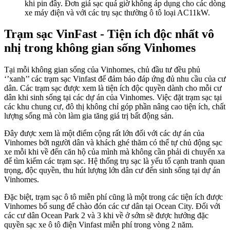
khi pin đầy. Đơn giá sạc quá giờ không áp dụng cho các dòng
xe máy điện và với các trụ sạc thường ô tô loại AC11kW.
Trạm sạc VinFast - Tiện ích độc nhất vô
nhị trong không gian sống Vinhomes
Tại mỗi không gian sống của Vinhomes, chủ đầu tư đều phủ
‘’xanh’’ các trạm sạc Vinfast để đảm bảo đáp ứng đủ nhu cầu của cư
dân. Các trạm sạc được xem là tiện ích độc quyền dành cho mỗi cư
dân khi sinh sống tại các dự án của Vinhomes. Việc đặt trạm sạc tại
các khu chung cư, đô thị không chỉ góp phần nâng cao tiện ích, chất
lượng sống mà còn làm gia tăng giá trị bất động sản.
Đây được xem là một điểm cộng rất lớn đối với các dự án của
Vinhomes bởi người dân và
khách ghé thăm
có thể tự chủ động sạc
xe mỗi khi về đến căn hộ của mình mà không cần phải di chuyển xa
để tìm kiếm các trạm sạc. Hệ thống trụ sạc là yếu tố cạnh tranh quan
trọng, độc quyền, thu hút lượng lớn dân cư đến sinh sống tại dự án
Vinhomes.
Đặc biệt, trạm sạc ô tô miễn phí cũng là một trong các tiện ích được
Vinhomes bổ sung để chào đón các cư dân tại Ocean City. Đối với
các cư dân Ocean Park 2 và 3 khi về ở sớm sẽ được hưởng đặc
quyền sạc xe ô tô điện Vinfast miễn phí trong vòng 2 năm.