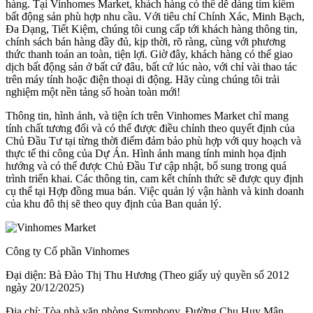
hàng. Tại Vinhomes Market, khách hàng có thể dễ dàng tìm kiếm
bất động sản phù hợp nhu cầu. Với tiêu chí Chính Xác, Minh Bạch,
Đa Dạng, Tiết Kiệm, chúng tôi cung cấp tới khách hàng thông tin,
chính sách bán hàng đầy đủ, kịp thời, rõ ràng, cùng với phương
thức thanh toán an toàn, tiện lợi. Giờ đây, khách hàng có thể giao
dịch bất động sản ở bất cứ đâu, bất cứ lúc nào, với chỉ vài thao tác
trên máy tính hoặc điện thoại di động. Hãy cùng chúng tôi trải
nghiệm một nền tảng số hoàn toàn mới!
Thông tin, hình ảnh, và tiện ích trên Vinhomes Market chỉ mang
tính chất tương đối và có thể được điều chỉnh theo quyết định của
Chủ Đầu Tư tại từng thời điểm đảm bảo phù hợp với quy hoạch và
thực tế thi công của Dự Án. Hình ảnh mang tính minh họa định
hướng và có thể được Chủ Đầu Tư cập nhật, bổ sung trong quá
trình triển khai. Các thông tin, cam kết chính thức sẽ được quy định
cụ thể tại Hợp đồng mua bán. Việc quản lý vận hành và kinh doanh
của khu đô thị sẽ theo quy định của Ban quản lý.
Công ty Cổ phần Vinhomes
Đại diện: Bà Đào Thị Thu Hương (Theo giấy uỷ quyền số 2012
ngày 20/12/2025)
Địa chỉ: Tòa nhà văn phòng Symphony, Đường Chu Huy Mân,