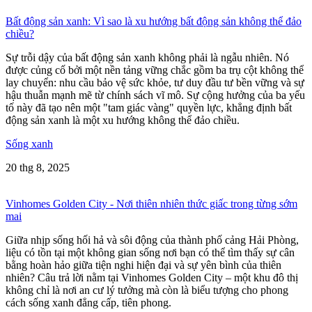
Bất động sản xanh: Vì sao là xu hướng bất động sản không thể đảo
chiều?
Sự trỗi dậy của bất động sản xanh không phải là ngẫu nhiên. Nó
được củng cố bởi một nền tảng vững chắc gồm ba trụ cột không thể
lay chuyển: nhu cầu bảo vệ sức khỏe, tư duy đầu tư bền vững và sự
hậu thuẫn mạnh mẽ từ chính sách vĩ mô. Sự cộng hưởng của ba yếu
tố này đã tạo nên một "tam giác vàng" quyền lực, khẳng định bất
động sản xanh là một xu hướng không thể đảo chiều.
Sống xanh
20 thg 8, 2025
Vinhomes Golden City - Nơi thiên nhiên thức giấc trong từng sớm
mai
Giữa nhịp sống hối hả và sôi động của thành phố cảng Hải Phòng,
liệu có tồn tại một không gian sống nơi bạn có thể tìm thấy sự cân
bằng hoàn hảo giữa tiện nghi hiện đại và sự yên bình của thiên
nhiên? Câu trả lời nằm tại Vinhomes Golden City – một khu đô thị
không chỉ là nơi an cư lý tưởng mà còn là biểu tượng cho phong
cách sống xanh đẳng cấp, tiên phong.