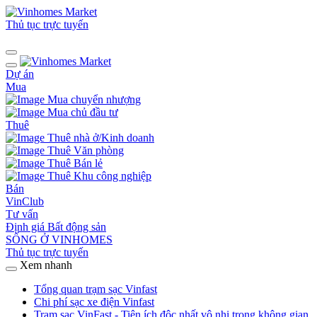
Thủ tục trực tuyến
Dự án
Mua
Mua chuyển nhượng
Mua chủ đầu tư
Thuê
Thuê nhà ở/Kinh doanh
Thuê Văn phòng
Thuê Bán lẻ
Thuê Khu công nghiệp
Bán
VinClub
Tư vấn
Định giá Bất động sản
SỐNG Ở VINHOMES
Thủ tục trực tuyến
Xem nhanh
Tổng quan trạm sạc Vinfast
Chi phí sạc xe điện Vinfast
Trạm sạc VinFast - Tiện ích độc nhất vô nhị trong không gian