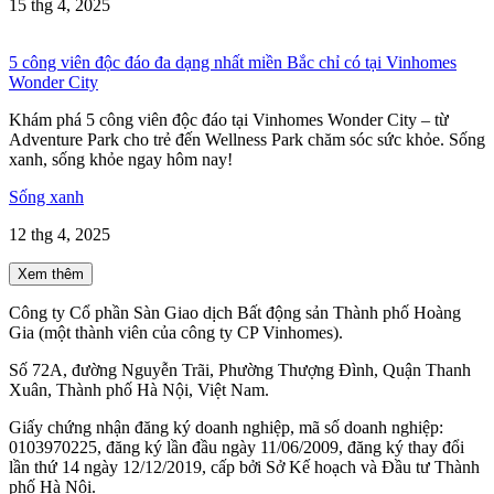
15 thg 4, 2025
5 công viên độc đáo đa dạng nhất miền Bắc chỉ có tại Vinhomes
Wonder City
Khám phá 5 công viên độc đáo tại Vinhomes Wonder City – từ
Adventure Park cho trẻ đến Wellness Park chăm sóc sức khỏe. Sống
xanh, sống khỏe ngay hôm nay!
Sống xanh
12 thg 4, 2025
Xem thêm
Công ty Cổ phần Sàn Giao dịch Bất động sản Thành phố Hoàng
Gia (một thành viên của công ty CP Vinhomes).
Số 72A, đường Nguyễn Trãi, Phường Thượng Đình, Quận Thanh
Xuân, Thành phố Hà Nội, Việt Nam.
Giấy chứng nhận đăng ký doanh nghiệp, mã số doanh nghiệp:
0103970225, đăng ký lần đầu ngày 11/06/2009, đăng ký thay đổi
lần thứ 14 ngày 12/12/2019, cấp bởi Sở Kế hoạch và Đầu tư Thành
phố Hà Nội.