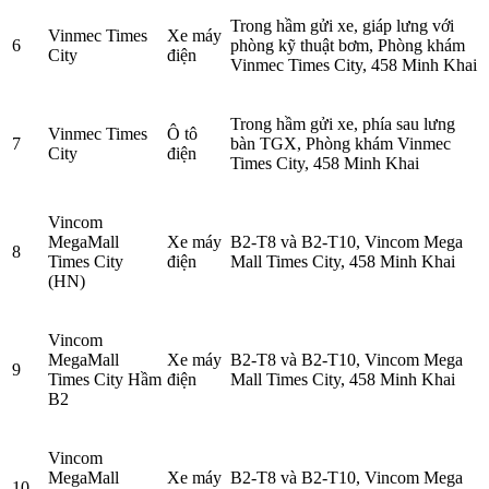
Trong hầm gửi xe, giáp lưng với
Vinmec Times
Xe máy
6
phòng kỹ thuật bơm, Phòng khám
City
điện
Vinmec Times City, 458 Minh Khai
Trong hầm gửi xe, phía sau lưng
Vinmec Times
Ô tô
7
bàn TGX, Phòng khám Vinmec
City
điện
Times City, 458 Minh Khai
Vincom
MegaMall
Xe máy
B2-T8 và B2-T10, Vincom Mega
8
Times City
điện
Mall Times City, 458 Minh Khai
(HN)
Vincom
MegaMall
Xe máy
B2-T8 và B2-T10, Vincom Mega
9
Times City Hầm
điện
Mall Times City, 458 Minh Khai
B2
Vincom
MegaMall
Xe máy
B2-T8 và B2-T10, Vincom Mega
10