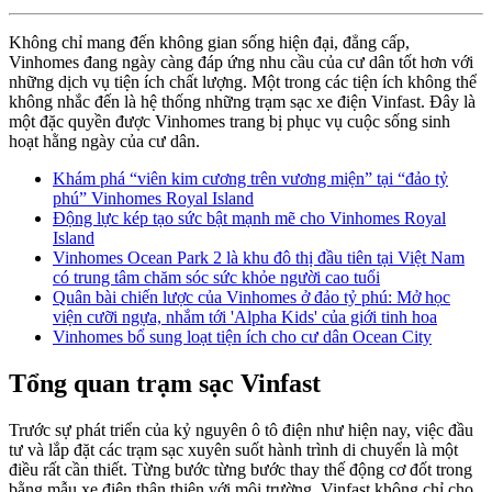
Không chỉ mang đến không gian sống hiện đại, đẳng cấp,
Vinhomes đang ngày càng đáp ứng nhu cầu của cư dân tốt hơn với
những dịch vụ tiện ích chất lượng. Một trong các tiện ích không thể
không nhắc đến là hệ thống những trạm sạc xe điện Vinfast. Đây là
một đặc quyền được Vinhomes trang bị phục vụ cuộc sống sinh
hoạt hằng ngày của cư dân.
Khám phá “viên kim cương trên vương miện” tại “đảo tỷ
phú” Vinhomes Royal Island
Động lực kép tạo sức bật mạnh mẽ cho Vinhomes Royal
Island
Vinhomes Ocean Park 2 là khu đô thị đầu tiên tại Việt Nam
có trung tâm chăm sóc sức khỏe người cao tuổi
Quân bài chiến lược của Vinhomes ở đảo tỷ phú: Mở học
viện cưỡi ngựa, nhắm tới 'Alpha Kids' của giới tinh hoa
Vinhomes bổ sung loạt tiện ích cho cư dân Ocean City
Tổng quan trạm sạc Vinfast
Trước sự phát triển của kỷ nguyên ô tô điện như hiện nay, việc đầu
tư và lắp đặt các trạm sạc xuyên suốt hành trình di chuyển là một
điều rất cần thiết. Từng bước từng bước thay thế động cơ đốt trong
bằng mẫu xe điện thân thiện với môi trường, Vinfast không chỉ cho