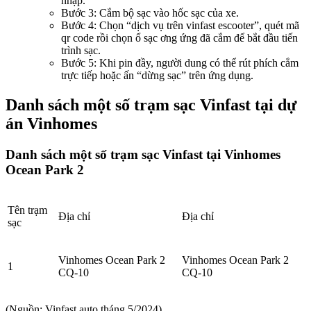
nhập.
Bước 3: Cắm bộ sạc vào hốc sạc của xe.
Bước 4: Chọn “dịch vụ trên vinfast escooter”, quét mã
qr code rồi chọn ổ sạc ơng ứng đã cắm để bắt đầu tiến
trình sạc.
Bước 5: Khi pin đầy, người dung có thể rút phích cắm
trực tiếp hoặc ấn “dừng sạc” trên ứng dụng.
Danh sách một số trạm sạc Vinfast tại dự
án Vinhomes
Danh sách một số trạm sạc Vinfast tại Vinhomes
Ocean Park 2
Tên trạm
Địa chỉ
Địa chỉ
sạc
Vinhomes Ocean Park 2
Vinhomes Ocean Park 2
1
CQ-10
CQ-10
(Nguồn: Vinfast auto tháng 5/2024)