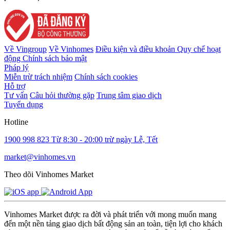
Về Vingroup
Về Vinhomes
Điều kiện và điều khoản
Quy chế hoạt
động
Chính sách bảo mật
Pháp lý
Miễn trừ trách nhiệm
Chính sách cookies
Hỗ trợ
Tư vấn
Câu hỏi thường gặp
Trung tâm giao dịch
Tuyển dụng
Hotline
1900 998 823
Từ 8:30 - 20:00 trừ ngày Lễ, Tết
market@vinhomes.vn
Theo dõi Vinhomes Market
Vinhomes Market được ra đời và phát triển với mong muốn mang
đến một nền tảng giao dịch bất động sản an toàn, tiện lợi cho khách