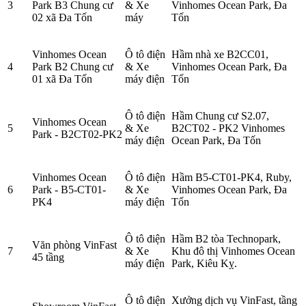
3
Park B3 Chung cư
& Xe
Vinhomes Ocean Park, Đa
02 xã Đa Tốn
máy
Tốn
Vinhomes Ocean
Ô tô điện
Hầm nhà xe B2CC01,
4
Park B2 Chung cư
& Xe
Vinhomes Ocean Park, Đa
01 xã Đa Tốn
máy điện
Tốn
Ô tô điện
Hầm Chung cư S2.07,
Vinhomes Ocean
5
& Xe
B2CT02 - PK2 Vinhomes
Park - B2CT02-PK2
máy điện
Ocean Park, Đa Tốn
Vinhomes Ocean
Ô tô điện
Hầm B5-CT01-PK4, Ruby,
6
Park - B5-CT01-
& Xe
Vinhomes Ocean Park, Đa
PK4
máy điện
Tốn
Ô tô điện
Hầm B2 tòa Technopark,
Văn phòng VinFast
7
& Xe
Khu đô thị Vinhomes Ocean
45 tầng
máy điện
Park, Kiêu Kỵ.
Ô tô điện
Xưởng dịch vụ VinFast, tầng