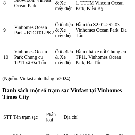
Showroom VinFast
8
& Xe
1, TTTM Vincom Ocean
Ocean Park
máy điện
Park, Kiêu Kỵ.
Ô tô điện
Hầm tòa S2.01->S2.03
Vinhomes Ocean
9
& Xe
Vinhomes Ocean Park, Đa
Park - B2CT01-PK2
máy điện
Tốn
Vinhomes Ocean
Ô tô điện
Hầm nhà xe nổi Chung cư
10
Park Chung cư
& Xe
TP11, Vinhomes Ocean
TP11 xã Đa Tốn
máy điện
Park, Đa Tốn
(Nguồn: Vinfast auto tháng 5/2024)
Danh sách một số trạm sạc Vinfast tại Vinhomes
Times City
Phân
STT
Tên trạm sạc
Địa chỉ
loại