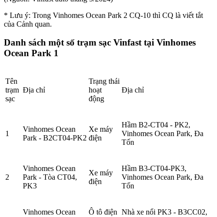
* Lưu ý: Trong
Vinhomes Ocean Park 2
CQ-10 thì CQ là viết tắt
của Cảnh quan.
Danh sách một số trạm sạc Vinfast tại Vinhomes
Ocean Park 1
Tên
Trạng thái
trạm
Địa chỉ
hoạt
Địa chỉ
sạc
động
Hầm B2-CT04 - PK2,
Vinhomes Ocean
Xe máy
1
Vinhomes Ocean Park, Đa
Park - B2CT04-PK2
điện
Tốn
Vinhomes Ocean
Hầm B3-CT04-PK3,
Xe máy
2
Park - Tòa CT04,
Vinhomes Ocean Park, Đa
điện
PK3
Tốn
Vinhomes Ocean
Ô tô điện
Nhà xe nổi PK3 - B3CC02,