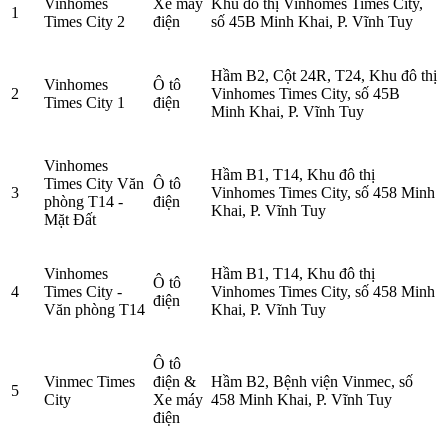
Vinhomes
Xe máy
Khu đô thị Vinhomes Times City,
1
Times City 2
điện
số 45B Minh Khai, P. Vĩnh Tuy
Hầm B2, Cột 24R, T24, Khu đô thị
Vinhomes
Ô tô
2
Vinhomes Times City, số 45B
Times City 1
điện
Minh Khai, P. Vĩnh Tuy
Vinhomes
Hầm B1, T14, Khu đô thị
Times City Văn
Ô tô
3
Vinhomes Times City, số 458 Minh
phòng T14 -
điện
Khai, P. Vĩnh Tuy
Mặt Đất
Vinhomes
Hầm B1, T14, Khu đô thị
Ô tô
4
Times City -
Vinhomes Times City, số 458 Minh
điện
Văn phòng T14
Khai, P. Vĩnh Tuy
Ô tô
Vinmec Times
điện &
Hầm B2, Bệnh viện Vinmec, số
5
City
Xe máy
458 Minh Khai, P. Vĩnh Tuy
điện