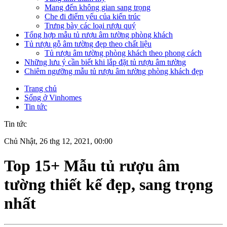
Mang đến không gian sang trọng
Che đi điểm yếu của kiến trúc
Trưng bày các loại rượu quý
Tổng hợp mẫu tủ rượu âm tường phòng khách
Tủ rượu gỗ âm tường đẹp theo chất liệu
Tủ rượu âm tường phòng khách theo phong cách
Những lưu ý cần biết khi lắp đặt tủ rượu âm tường
Chiêm ngưỡng mẫu tủ rượu âm tường phòng khách đẹp
Trang chủ
Sống ở Vinhomes
Tin tức
Tin tức
Chủ Nhật, 26 thg 12, 2021, 00:00
Top 15+ Mẫu tủ rượu âm
tường thiết kế đẹp, sang trọng
nhất