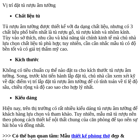
Vị trí đặt tủ rượu âm tường
Chất liệu tủ
Tủ rượu âm tường được thiết kế với đa dạng chất liệu, nhưng có 3
chất liệu phổ biến nhất là tủ rượu gỗ, tủ rượu kính và nhôm kính.
Tùy vào sở thích, nhu cầu và khả năng tài chính kinh tế mà chủ nhà
lựa chọn chất liệu tủ phù hợp; tuy nhiên, cần cân nhắc mẫu tủ có độ
bền tốt và có giá trị thẩm mỹ cao.
Kích thước
Không có tiêu chuẩn cụ thể nào đặt ra cho kích thước tủ rượu âm
tường. Song, trước khi tiến hành lắp đặt tủ, chủ nhà cần xem xét kỹ
về đặc điểm vị trí lắp đặt tủ rượu âm tường để có tính toán về tỉ lệ độ
sâu, chiều rộng và độ cao sao cho hợp lý nhất.
Kiểu dáng
Hiện nay, trên thị trường có rất nhiều kiểu dáng tủ rượu âm tường để
khách hàng lựa chọn và tham khảo. Tuy nhiên, mẫu mã tủ rượu nên
theo phong cách thiết kế nội thất chung của căn phòng để tạo nên sự
hài hòa và đồng nhất.
>>> Có thể bạn quan tâm:
Mẫu
thiết kế phòng thờ
đẹp &