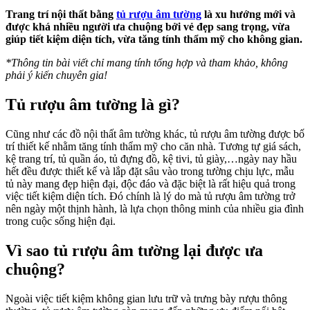
Trang trí nội thất bằng
tủ rượu âm tường
là xu hướng mới và
được khá nhiều người ưa chuộng bởi vẻ đẹp sang trọng, vừa
giúp tiết kiệm diện tích, vừa tăng tính thẩm mỹ cho không gian.
*Thông tin bài viết chỉ mang tính tổng hợp và tham khảo, không
phải ý kiến chuyên gia!
Tủ rượu âm tường là gì?
Cũng như các đồ nội thất âm tường khác, tủ rượu âm tường được bố
trí thiết kế nhằm tăng tính thẩm mỹ cho căn nhà. Tương tự giá sách,
kệ trang trí, tủ quần áo, tủ đựng đồ, kệ tivi, tủ giày,…ngày nay hầu
hết đều được thiết kế và lắp đặt sâu vào trong tường chịu lực, mẫu
tủ này mang đẹp hiện đại, độc đáo và đặc biệt là rất hiệu quả trong
việc tiết kiệm diện tích. Đó chính là lý do mà tủ rượu âm tường trở
nên ngày một thịnh hành, là lựa chọn thông minh của nhiều gia đình
trong cuộc sống hiện đại.
Vì sao tủ rượu âm tường lại được ưa
chuộng?
Ngoài việc tiết kiệm không gian lưu trữ và trưng bày rượu thông