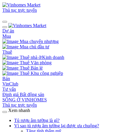
Thủ tục trực tuyến
Dự án
Mua
Mua chuyển nhượng
Mua chủ đầu tư
Thuê
Thuê nhà ở/Kinh doanh
Thuê Văn phòng
Thuê Bán lẻ
Thuê Khu công nghiệp
Bán
VinClub
Tư vấn
Định giá Bất động sản
SỐNG Ở VINHOMES
Thủ tục trực tuyến
Xem nhanh
Tủ rượu âm tường là gì?
Vì sao tủ rượu âm tường lại được ưa chuộng?
Tăng tính thẩm mỹ