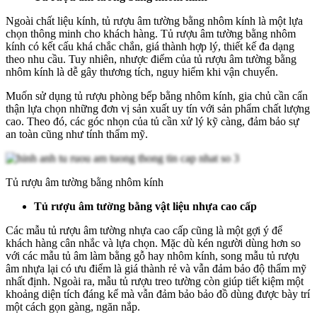
Ngoài chất liệu kính, tủ rượu âm tường bằng nhôm kính là một lựa
chọn thông minh cho khách hàng. Tủ rượu âm tường bằng nhôm
kính có kết cấu khá chắc chắn, giá thành hợp lý, thiết kế đa dạng
theo nhu cầu. Tuy nhiên, nhược điểm của tủ rượu âm tường bằng
nhôm kính là dễ gây thương tích, nguy hiểm khi vận chuyển.
Muốn sử dụng tủ rượu phòng bếp bằng nhôm kính, gia chủ cần cẩn
thận lựa chọn những đơn vị sản xuất uy tín với sản phẩm chất lượng
cao. Theo đó, các góc nhọn của tủ cần xử lý kỹ càng, đảm bảo sự
an toàn cũng như tính thẩm mỹ.
Tủ rượu âm tường bằng nhôm kính
Tủ rượu âm tường bằng vật liệu nhựa cao cấp
Các mẫu tủ rượu âm tường nhựa cao cấp cũng là một gợi ý để
khách hàng cân nhắc và lựa chọn. Mặc dù kén người dùng hơn so
với các mẫu tủ âm làm bằng gỗ hay nhôm kính, song mẫu tủ rượu
âm nhựa lại có ưu điểm là giá thành rẻ và vẫn đảm bảo độ thẩm mỹ
nhất định. Ngoài ra, mẫu tủ rượu treo tường còn giúp tiết kiệm một
khoảng diện tích đáng kể mà vẫn đảm bảo bảo đồ dùng được bày trí
một cách gọn gàng, ngăn nắp.