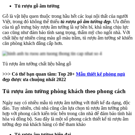
Tủ rượu gỗ âm tường
Gỗ là vật liệu quen thuộc trong hầu hết các loại nội thất của người
Việt, trong đó không thể thiếu
tủ rượu gỗ âm tường đẹp
. Ưu điểm
của tủ gỗ trưng bày rượu âm tường là sự bền bỉ, khả năng chịu lực
cao cũng như đảm bảo tính sang trọng, thẩm mỹ cho ngôi nhà. Với
chất liệu tự nhiên cùng màu gỗ màu trầm, tủ rượu âm tường sẽ khiến
căn phòng khách đẳng cấp hơn.
Tủ rượu âm tường chất liệu bằng gỗ
>>> Có thể bạn quan tâm: Top 20+
Mẫu thiết kế phòng ngủ
đẹp được ưa chuộng nhất 2022
Tủ rượu âm tường phòng khách theo phong cách
Ngày nay có nhiều mẫu tủ rượu âm tường với thiết kế đa dạng, độc
đáo. Tuy nhiên, chủ nhà cũng cần lựa chọn tủ rượu âm tường phù
hợp với phong cách kiến trúc bên trong căn nhà để đảm bảo tính hài
hòa và đồng bộ. Sau đây là một số phong cách thiết kế tủ rượu âm
tường đẹp mà khách hàng có thể tham khảo
Tủ rượu âm tường hiện đại