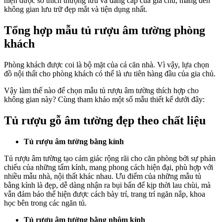
hiện được sở thích thượng lưu và đẳng cấp của gia chủ, mang đến
không gian lưu trữ đẹp mắt và tiện dụng nhất.
Tổng hợp mẫu tủ rượu âm tường phòng
khách
Phòng khách được coi là bộ mặt của cả căn nhà. Vì vậy, lựa chọn
đồ nội thất cho phòng khách có thể là ưu tiên hàng đầu của gia chủ.
Vậy làm thế nào để chọn mẫu tủ rượu âm tường thích hợp cho
không gian này? Cùng tham khảo một số mẫu thiết kế dưới đây:
Tủ rượu gỗ âm tường đẹp theo chất liệu
Tủ rượu âm tường bằng kính
Tủ rượu âm tường tạo cảm giác rộng rãi cho căn phòng bởi sự phản
chiếu của những tấm kính, mang phong cách hiện đại, phù hợp với
nhiều mẫu nhà, nội thất khác nhau. Ưu điểm của những mẫu tủ
bằng kính là đẹp, dễ dàng nhận ra bụi bẩn để kịp thời lau chùi, mà
vẫn đảm bảo thể hiện được cách bày trí, trang trí ngăn nắp, khoa
học bên trong các ngăn tủ.
Tủ rượu âm tường bằng nhôm kính