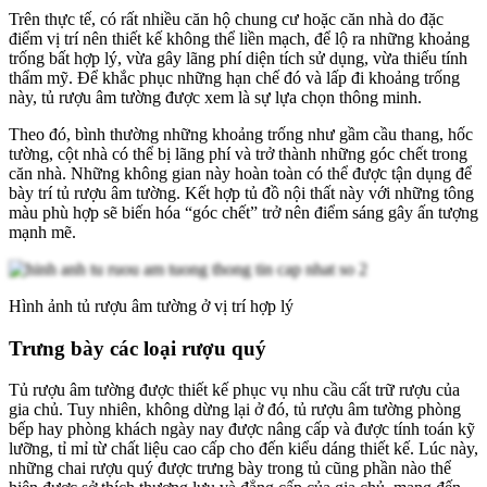
Trên thực tế, có rất nhiều căn hộ chung cư hoặc căn nhà do đặc
điểm vị trí nên thiết kế không thể liền mạch, để lộ ra những khoảng
trống bất hợp lý, vừa gây lãng phí diện tích sử dụng, vừa thiếu tính
thẩm mỹ. Để khắc phục những hạn chế đó và lấp đi khoảng trống
này, tủ rượu âm tường được xem là sự lựa chọn thông minh.
Theo đó, bình thường những khoảng trống như gầm cầu thang, hốc
tường, cột nhà có thể bị lãng phí và trở thành những góc chết trong
căn nhà. Những không gian này hoàn toàn có thể được tận dụng để
bày trí tủ rượu âm tường. Kết hợp tủ đồ nội thất này với những tông
màu phù hợp sẽ biến hóa “góc chết” trở nên điểm sáng gây ấn tượng
mạnh mẽ.
Hình ảnh tủ rượu âm tường ở vị trí hợp lý
Trưng bày các loại rượu quý
Tủ rượu âm tường được thiết kế phục vụ nhu cầu cất trữ rượu của
gia chủ. Tuy nhiên, không dừng lại ở đó, tủ rượu âm tường phòng
bếp hay phòng khách ngày nay được nâng cấp và được tính toán kỹ
lưỡng, tỉ mỉ từ chất liệu cao cấp cho đến kiểu dáng thiết kế. Lúc này,
những chai rượu quý được trưng bày trong tủ cũng phần nào thể