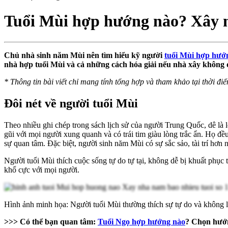
Tuổi Mùi hợp hướng nào? Xây n
Chủ nhà sinh năm Mùi nên tìm hiểu kỹ người
tuổi Mùi hợp hướ
nhà hợp tuổi Mùi và cả những cách hóa giải nếu nhà xây không
*
Thông tin bài viết chỉ mang tính tổng hợp và tham khảo tại thời điể
Đôi nét về người tuổi Mùi
Theo nhiều ghi chép trong sách lịch sử của người Trung Quốc, dê là
gũi với mọi người xung quanh và có trái tim giàu lòng trắc ẩn. Họ đ
sự quan tâm. Đặc biệt, người sinh năm Mùi có sự sắc sảo, tài trí hơn
Người tuổi Mùi thích cuộc sống tự do tự tại, không dễ bị khuất phục 
khổ cực với mọi người.
Hình ảnh minh họa: Người tuổi Mùi thường thích sự tự do và không 
>>> Có thể bạn quan tâm:
Tuổi Ngọ hợp hướng nào
? Chọn hướn