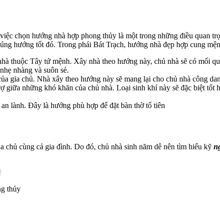
việc chọn hướng nhà hợp phong thủy là một trong những điều quan tr
úng hướng tốt đó. Trong phái Bát Trạch, hướng nhà đẹp hợp cung mện
hà thuộc Tây tứ mệnh. Xây nhà theo hướng này, chủ nhà sẽ có mối quan
 nhẹ nhàng và suôn sẻ.
c của gia chủ. Nhà xây theo hướng này sẽ mang lại cho chủ nhà công da
rợ giữa những khó khăn của chủ nhà. Loại sinh khí này sẽ đặc biệt tốt 
 an lành. Đây là hướng phù hợp để đặt bàn thờ tổ tiên
ia chủ cùng cả gia đình. Do đó, chủ nhà sinh năm dê nên tìm hiểu kỹ
n
ng thủy