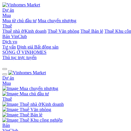
Dự án
Mua
Mua từ chủ đầu tư
Mua chuyển nhượng
Thuê
Thuê nhà ở/Kinh doanh
Thuê Văn phòng
Thuê Bán lẻ
Thuê Khu côn
Bán
VinClub
Dịch vụ
Tư vấn
Định giá Bất động sản
SỐNG Ở VINHOMES
Thủ tục trực tuyến
Dự án
Mua
Mua chuyển nhượng
Mua chủ đầu tư
Thuê
Thuê nhà ở/Kinh doanh
Thuê Văn phòng
Thuê Bán lẻ
Thuê Khu công nghiệp
Bán
VinClub