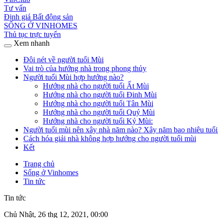
Tư vấn
Định giá Bất động sản
SỐNG Ở VINHOMES
Thủ tục trực tuyến
Xem nhanh
Đôi nét về người tuổi Mùi
Vai trò của hướng nhà trong phong thủy
Người tuổi Mùi hợp hướng nào?
Hướng nhà cho người tuổi Ất Mùi
Hướng nhà cho người tuổi Đinh Mùi
Hướng nhà cho người tuổi Tân Mùi
Hướng nhà cho người tuổi Quý Mùi
Hướng nhà cho người tuổi Kỷ Mùi:
Người tuổi mùi nên xây nhà năm nào? Xây năm bao nhiêu tuổi
Cách hóa giải nhà không hợp hướng cho người tuổi mùi
Kết
Trang chủ
Sống ở Vinhomes
Tin tức
Tin tức
Chủ Nhật, 26 thg 12, 2021, 00:00