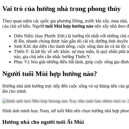
Vai trò của hướng nhà trong phong thủy
Theo quan niệm các quốc gia phương Đông, trước khi xây, mua nhà, 
của chủ sở hữu. Người
tuổi Mùi hợp hướng nào
nên xây nhà theo đ
Diên Niên: (hay Phước Đức) là hướng tốt nhất với những chủ n
đi lên, nhanh chóng được hàn gắn dù cãi vã; đường tình duyên
Sinh Khí: đại diện cho danh tiếng, cuộc sống làm ăn và tài lộ
Thiên Y: là lợi lộc về sức khỏe, sự may mắn, là quý nhân phù t
nào, gia chủ nên cân nhắc hướng Thiên Y.
Phục Vị: hóa giải những điều bất lành, giúp cuộc sống gia đình
Người tuổi Mùi hợp hướng nào?
Hướng nhà ảnh hưởng trực tiếp đến cuộc sống và sự thăng tiến của g
ấm cho mình.
Hình ảnh minh họa: Nam, nữ tuổi Mùi nên chọn hướng nhà hợp pho
Hướng nhà cho người tuổi Ất Mùi