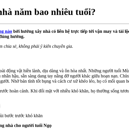
hà năm bao nhiêu tuổi?
ng nào
bởi hướng xây nhà có liên hệ trực tiếp tới vận may và tài lộ
 đúng hướng.
m chia sẻ, không phải ý kiến chuyên gia.
 loài động vật hiền lành, dịu dàng và ôn hòa nhất. Những người tuổi 
ều nhân hậu, sẵn sàng dang tay nâng đỡ người khác giữa hoạn nạn. Chín
 người. Nhờ bản tính tốt bụng và cách cư xử khéo léo, họ có mối quan h
trước hoàn cảnh. Khi đối mặt với nhiều khó khăn, họ thường sống tương
lùi bước trước khó khăn
g nhà cho người tuổi Ngọ