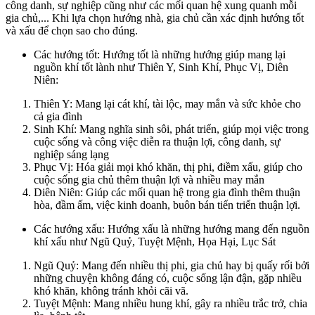
công danh, sự nghiệp cũng như các mối quan hệ xung quanh mỗi
gia chủ,... Khi lựa chọn hướng nhà, gia chủ cần xác định hướng tốt
và xấu để chọn sao cho đúng.
Các hướng tốt: Hướng tốt là những hướng giúp mang lại
nguồn khí tốt lành như Thiên Y, Sinh Khí, Phục Vị, Diên
Niên:
Thiên Y: Mang lại cát khí, tài lộc, may mắn và sức khỏe cho
cả gia đình
Sinh Khí: Mang nghĩa sinh sôi, phát triển, giúp mọi việc trong
cuộc sống và công việc diễn ra thuận lợi, công danh, sự
nghiệp sáng lạng
Phục Vị: Hóa giải mọi khó khăn, thị phi, điềm xấu, giúp cho
cuộc sống gia chủ thêm thuận lợi và nhiều may mắn
Diên Niên: Giúp các mối quan hệ trong gia đình thêm thuận
hòa, đầm ấm, việc kinh doanh, buôn bán tiến triển thuận lợi.
Các hướng xấu: Hướng xấu là những hướng mang đến nguồn
khí xấu như Ngũ Quỷ, Tuyệt Mệnh, Họa Hại, Lục Sát
Ngũ Quỷ: Mang đến nhiều thị phi, gia chủ hay bị quấy rối bởi
những chuyện không đáng có, cuộc sống lận đận, gặp nhiều
khó khăn, không tránh khỏi cãi vã.
Tuyệt Mệnh: Mang nhiều hung khí, gây ra nhiều trắc trở, chia