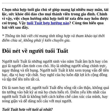
Chọn nhà hợp tuổi gia chủ sẽ giúp mang lại nhiều may mắn, tài
lộc, sức khỏe dồi dào cho mọi thành viên trong gia đình. Chính
vì vậy, việc chọn hướng nhà hợp tuổi từ xưa đến nay luôn được
coi trọng. Vậy
tuổi Tuất hợp hướng nào
? Cùng tìm hiểu qua
bài viết sau đây.
*
Thông tin bài viết chỉ mang tính tổng hợp và tham khảo tại thời
điểm chia sẻ, không phải ý kiến chuyên gia.
Đôi nét về người tuổi Tuất
Người tuổi Tuất là những người sinh vào năm Tuất âm lịch hay còn
gọi là người cầm tinh con chó. Họ là những người sống chính trực,
ngay thẳng và tốt bụng. Người tuổi Tuất ít khi xem trọng vấn đề tiền
bạc, địa vị hay vật chất. Suy nghĩ của họ luôn đặt lợi ích cộng đồng
và tập thế lên trên tất cả.
Dù là nam hay nữ, người tuổi Tuất đều sống rất cẩn thận, không quá
tin tưởng vào bất kỳ ai mà họ chưa hiểu rõ. Điểm yếu lớn nhất của
người tuổi Tuất là không biết cách kiềm chế cảm xúc của mình, hay
nóng giận và dễ dàng nổi cáu với mọi người.
Tuổi Tuất hợp với tuổi gì nhất?