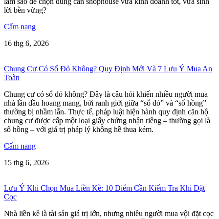
làm sao để chọn đúng căn shophouse vừa kinh doanh tốt, vừa sinh
lời bền vững?
Cẩm nang
16 thg 6, 2026
Chung Cư Có Sổ Đỏ Không? Quy Định Mới Và 7 Lưu Ý Mua An
Toàn
Chung cư có sổ đỏ không? Đây là câu hỏi khiến nhiều người mua
nhà lần đầu hoang mang, bởi ranh giới giữa “sổ đỏ” và “sổ hồng”
thường bị nhầm lẫn. Thực tế, pháp luật hiện hành quy định căn hộ
chung cư được cấp một loại giấy chứng nhận riêng – thường gọi là
sổ hồng – với giá trị pháp lý không hề thua kém.
Cẩm nang
15 thg 6, 2026
Lưu Ý Khi Chọn Mua Liền Kề: 10 Điểm Cần Kiểm Tra Khi Đặt
Cọc
Nhà liền kề là tài sản giá trị lớn, nhưng nhiều người mua vội đặt cọc