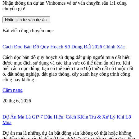
Nhận thông tin dự án Vinhomes và tư vấn chuyên sâu 1:1 cùng
chuyên gia!
Nhận lịch tư vấn dự án
Bài viết cùng chuyên mục
Cách Đọc Bản Đồ Quy Hoạch Sử Dụng Đất 2026 Chính Xác
Cách đọc bản đồ quy hoạch sử dụng đất giúp người mua đất hiểu
được mục đích sử dụng và các khu vực có thể tiềm ẩn rủi ro. Khi
biết cách đọc đúng, bạn có thể kiểm tra sơ bộ thửa đất có thuộc đất
ở, đất nông nghiệp, đất giao thông, cây xanh hay công trình công
cộng hay không.
Cẩm nang
20 thg 6, 2026
Dự Án Ma Là Gì? 7 Dấu Hiệu, Cách Kiểm Tra & Xử Lý Khi Lỡ
Mua
Dự án ma là những dự án bất động sản không có thật hoặc không
đủ điều kiện pháp lý để mở bán, được "vẽ" ra nhằm chiếm đoạt tiền