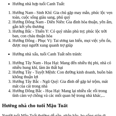
Hướng nhà hợp tuổi Canh Tuất:
Hướng Nam - Sinh Khí: Gia chủ gặp may mắn, phúc lộc vẹn
toàn, cuộc sống giàu sang, phú quý
Hướng Đông Nam - Diên Niên: Gia đình hòa thuận, yên ấm,
gắn kết yêu thương
Hướng Bắc - Thiên Y: Có quý nhân phù trợ, phúc lộc trời
ban, con cháu thuận hòa
Hướng Đông - Phục Vị: Tai ương tan biến, mọi việc yên ổn,
được mọi người xung quanh trợ giúp
Hướng nhà xấu, tuổi Canh Tuất nên tránh:
Hướng Tây Nam - Họa Hại: Mang đến nhiều thị phi, nhà có
nhiều hung khí, làm ăn thất bại
Hướng Tây - Tuyệt Mệnh: Con đường kinh doanh, buôn bán
không thuận lợi
Hướng Tây Bắc - Ngũ Quỷ: Gia đình dễ gặp kẻ trộm, mát
mát của cải trong nhà
Hướng Đông Bắc - Họa Hại: Mang lại nhiều rắc rối trong
tình cảm vợ chồng và các mối quan hệ trong nhà khác,...
Hướng nhà cho tuổi Mậu Tuất
Người tuổi Mậu Tuất thường dễ gần, nhân hậu, họ sống giản dị,