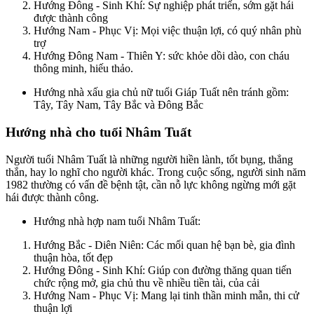
Hướng Đông - Sinh Khí: Sự nghiệp phát triển, sớm gặt hái
được thành công
Hướng Nam - Phục Vị: Mọi việc thuận lợi, có quý nhân phù
trợ
Hướng Đông Nam - Thiên Y: sức khỏe dồi dào, con cháu
thông minh, hiếu thảo.
Hướng nhà xấu gia chủ nữ tuổi Giáp Tuất nên tránh gồm:
Tây, Tây Nam, Tây Bắc và Đông Bắc
Hướng nhà cho tuổi Nhâm Tuất
Người tuổi Nhâm Tuất là những người hiền lành, tốt bụng, thẳng
thắn, hay lo nghĩ cho người khác. Trong cuộc sống, người sinh năm
1982 thường có vấn đề bệnh tật, cần nỗ lực không ngừng mới gặt
hái được thành công.
Hướng nhà hợp nam tuổi Nhâm Tuất:
Hướng Bắc - Diên Niên: Các mối quan hệ bạn bè, gia đình
thuận hòa, tốt đẹp
Hướng Đông - Sinh Khí: Giúp con đường thăng quan tiến
chức rộng mở, gia chủ thu về nhiều tiền tài, của cải
Hướng Nam - Phục Vị: Mang lại tinh thần minh mẫn, thi cử
thuận lợi