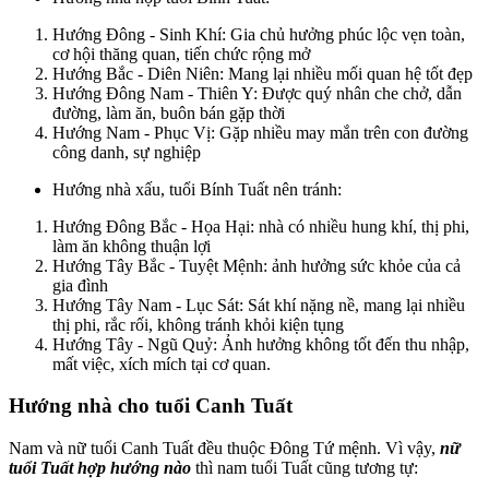
Hướng Đông - Sinh Khí: Gia chủ hưởng phúc lộc vẹn toàn,
cơ hội thăng quan, tiến chức rộng mở
Hướng Bắc - Diên Niên: Mang lại nhiều mối quan hệ tốt đẹp
Hướng Đông Nam - Thiên Y: Được quý nhân che chở, dẫn
đường, làm ăn, buôn bán gặp thời
Hướng Nam - Phục Vị: Gặp nhiều may mắn trên con đường
công danh, sự nghiệp
Hướng nhà xấu, tuổi Bính Tuất nên tránh:
Hướng Đông Bắc - Họa Hại: nhà có nhiều hung khí, thị phi,
làm ăn không thuận lợi
Hướng Tây Bắc - Tuyệt Mệnh: ảnh hưởng sức khỏe của cả
gia đình
Hướng Tây Nam - Lục Sát: Sát khí nặng nề, mang lại nhiều
thị phi, rắc rối, không tránh khỏi kiện tụng
Hướng Tây - Ngũ Quỷ: Ảnh hưởng không tốt đến thu nhập,
mất việc, xích mích tại cơ quan.
Hướng nhà cho tuổi Canh Tuất
Nam và nữ tuổi Canh Tuất đều thuộc Đông Tứ mệnh. Vì vậy,
nữ
tuổi Tuất hợp hướng nào
thì nam tuổi Tuất cũng tương tự: