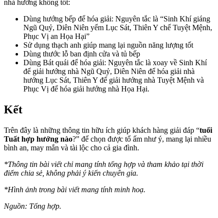
nhà hướng không tốt:
Dùng hướng bếp để hóa giải: Nguyên tắc là “Sinh Khí giáng
Ngũ Quỷ, Diên Niên yểm Lục Sát, Thiên Y chế Tuyệt Mệnh,
Phục Vị an Họa Hại”
Sử dụng thạch anh giúp mang lại nguồn năng lượng tốt
Dùng thước lỗ ban định cửa và tủ bếp
Dùng Bát quái để hóa giải: Nguyên tắc là xoay về Sinh Khí
để giải hướng nhà Ngũ Quỷ, Diên Niên để hóa giải nhà
hướng Lục Sát, Thiên Y để giải hướng nhà Tuyệt Mệnh và
Phục Vị để hóa giải hướng nhà Họa Hại.
Kết
Trên đây là những thông tin hữu ích giúp khách hàng giải đáp “
tuổi
Tuất hợp hướng nào
?” để chọn được tổ ấm như ý, mang lại nhiều
bình an, may mắn và tài lộc cho cả gia đình.
*Thông tin bài viết chỉ mang tính tổng hợp và tham khảo tại thời
điểm chia sẻ, không phải ý kiến chuyên gia.
*Hình ảnh trong bài viết mang tính minh hoạ.
Nguồn: Tổng hợp.