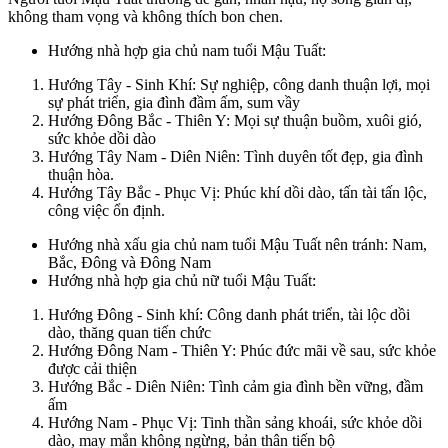
không tham vọng và không thích bon chen.
Hướng nhà hợp gia chủ nam tuổi Mậu Tuất:
Hướng Tây - Sinh Khí: Sự nghiệp, công danh thuận lợi, mọi
sự phát triển, gia đình đầm ấm, sum vầy
Hướng Đông Bắc - Thiên Y: Mọi sự thuận buồm, xuôi gió,
sức khỏe dồi dào
Hướng Tây Nam - Diên Niên: Tình duyên tốt đẹp, gia đình
thuận hòa.
Hướng Tây Bắc - Phục Vị: Phúc khí dồi dào, tấn tài tấn lộc,
công việc ổn định.
Hướng nhà xấu gia chủ nam tuổi Mậu Tuất nên tránh: Nam,
Bắc, Đông và Đông Nam
Hướng nhà hợp gia chủ nữ tuổi Mậu Tuất:
Hướng Đông - Sinh khí: Công danh phát triển, tài lộc dồi
dào, thăng quan tiến chức
Hướng Đông Nam - Thiên Y: Phúc đức mãi về sau, sức khỏe
được cải thiện
Hướng Bắc - Diên Niên: Tình cảm gia đình bền vững, đầm
ấm
Hướng Nam - Phục Vị: Tinh thần sảng khoái, sức khỏe dồi
dào, may mắn không ngừng, bản thân tiến bộ