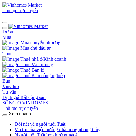
Thủ tục trực tuyến
Dự án
Mua
Mua chuyển nhượng
Mua chủ đầu tư
Thuê
Thuê nhà ở/Kinh doanh
Thuê Văn phòng
Thuê Bán lẻ
Thuê Khu công nghiệp
Bán
VinClub
Tư vấn
Định giá Bất động sản
SỐNG Ở VINHOMES
Thủ tục trực tuyến
Xem nhanh
Đôi nét về người tuổi Tuất
Vai trò của việc hướng nhà trong phong thủy
Người tuổi Tuất hợp hướng nào?