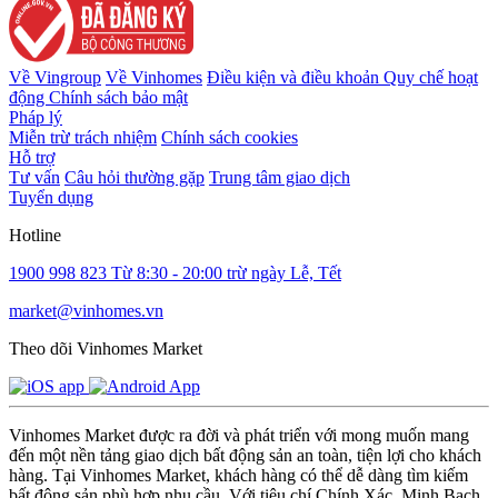
Về Vingroup
Về Vinhomes
Điều kiện và điều khoản
Quy chế hoạt
động
Chính sách bảo mật
Pháp lý
Miễn trừ trách nhiệm
Chính sách cookies
Hỗ trợ
Tư vấn
Câu hỏi thường gặp
Trung tâm giao dịch
Tuyển dụng
Hotline
1900 998 823
Từ 8:30 - 20:00 trừ ngày Lễ, Tết
market@vinhomes.vn
Theo dõi Vinhomes Market
Vinhomes Market được ra đời và phát triển với mong muốn mang
đến một nền tảng giao dịch bất động sản an toàn, tiện lợi cho khách
hàng. Tại Vinhomes Market, khách hàng có thể dễ dàng tìm kiếm
bất động sản phù hợp nhu cầu. Với tiêu chí Chính Xác, Minh Bạch,