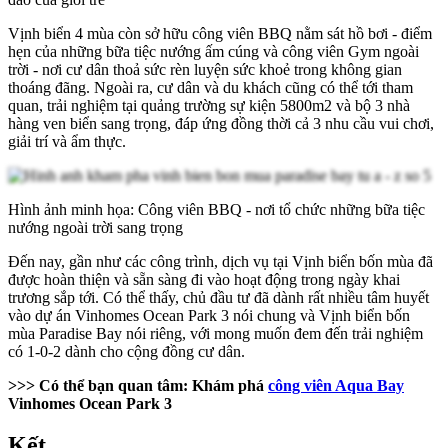
Vịnh biển 4 mùa còn sở hữu công viên BBQ nằm sát hồ bơi - điểm
hẹn của những bữa tiệc nướng ấm cúng và công viên Gym ngoài
trời - nơi cư dân thoả sức rèn luyện sức khoẻ trong không gian
thoáng đãng. Ngoài ra, cư dân và du khách cũng có thể tới tham
quan, trải nghiệm tại quảng trường sự kiện 5800m2 và bộ 3 nhà
hàng ven biển sang trọng, đáp ứng đồng thời cả 3 nhu cầu vui chơi,
giải trí và ẩm thực.
Hình ảnh minh họa: Công viên BBQ - nơi tổ chức những bữa tiệc
nướng ngoài trời sang trọng
Đến nay, gần như các công trình, dịch vụ tại Vịnh biển bốn mùa đã
được hoàn thiện và sẵn sàng đi vào hoạt động trong ngày khai
trương sắp tới. Có thể thấy, chủ đầu tư đã dành rất nhiều tâm huyết
vào dự án Vinhomes Ocean Park 3 nói chung và Vịnh biển bốn
mùa Paradise Bay nói riêng, với mong muốn đem đến trải nghiệm
có 1-0-2 dành cho cộng đồng cư dân.
>>> Có thể bạn quan tâm:
Khám phá
công viên Aqua Bay
Vinhomes Ocean Park 3
Kết