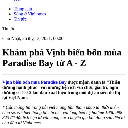
Trang chủ
Sống ở Vinhomes
Tin tức
Tin tức
Chủ Nhật, 26 thg 12, 2021, 00:00
Khám phá Vịnh biển bốn mùa
Paradise Bay từ A - Z
Vịnh biển bốn mùa Paradise Bay
được mệnh danh là “Thiên
đường hạnh phúc” với những tiện ích vui chơi, giải trí, nghỉ
dưỡng có 1-0-2 lần đầu xuất hiện trong một dự án siêu đô thị
tại Việt Nam.
* Các thông tin trong bài viết mang tính tham khảo tại thời điểm
chia sẻ. Để biết thông tin chi tiết, vui lòng liên hệ hotline 1900 998
823 để đặt lịch hẹn tư vấn cùng các chuyên gia bất động sản đến từ
chủ đầu tư Vinhomes.