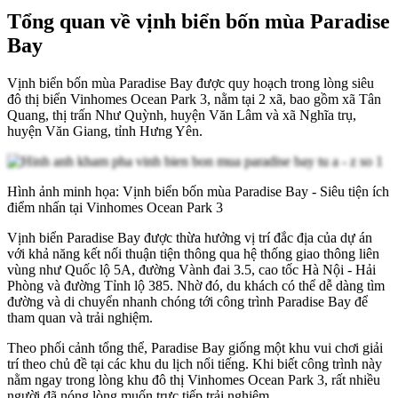
Tổng quan về vịnh biển bốn mùa Paradise
Bay
Vịnh biển bốn mùa Paradise Bay được quy hoạch trong lòng siêu
đô thị biển Vinhomes Ocean Park 3, nằm tại 2 xã, bao gồm xã Tân
Quang, thị trấn Như Quỳnh, huyện Văn Lâm và xã Nghĩa trụ,
huyện Văn Giang, tỉnh Hưng Yên.
Hình ảnh minh họa: Vịnh biển bốn mùa Paradise Bay - Siêu tiện ích
điểm nhấn tại Vinhomes Ocean Park 3
Vịnh biển Paradise Bay được thừa hưởng vị trí đắc địa của dự án
với khả năng kết nối thuận tiện thông qua hệ thống giao thông liên
vùng như Quốc lộ 5A, đường Vành đai 3.5, cao tốc Hà Nội - Hải
Phòng và đường Tỉnh lộ 385. Nhờ đó, du khách có thể dễ dàng tìm
đường và di chuyển nhanh chóng tới công trình Paradise Bay để
tham quan và trải nghiệm.
Theo phối cảnh tổng thể, Paradise Bay giống một khu vui chơi giải
trí theo chủ đề tại các khu du lịch nổi tiếng. Khi biết công trình này
nằm ngay trong lòng khu đô thị Vinhomes Ocean Park 3, rất nhiều
người đã nóng lòng muốn trực tiếp trải nghiệm.