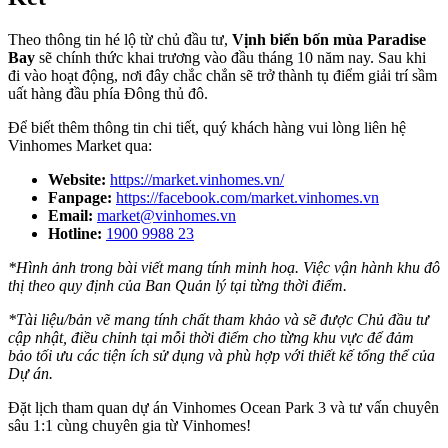
Theo thông tin hé lộ từ chủ đầu tư,
Vịnh biển bốn mùa Paradise
Bay
sẽ chính thức khai trương vào đầu tháng 10 năm nay. Sau khi
đi vào hoạt động, nơi đây chắc chắn sẽ trở thành tụ điểm giải trí sầm
uất hàng đầu phía Đông thủ đô.
Để biết thêm thông tin chi tiết, quý khách hàng vui lòng liên hệ
Vinhomes Market qua:
Website:
https://market.vinhomes.vn/
Fanpage:
https://facebook.com/market.vinhomes.vn
Email:
market@vinhomes.vn
Hotline:
1900 9988 23
*Hình ảnh trong bài viết mang tính minh hoạ. Việc vận hành khu đô
thị theo quy định của Ban Quản lý tại từng thời điểm.
*Tài liệu/bản vẽ mang tính chất tham khảo và sẽ được Chủ đầu tư
cập nhật, điều chỉnh tại mỗi thời điểm cho từng khu vực để đảm
bảo tối ưu các tiện ích sử dụng và phù hợp với thiết kế tổng thể của
Dự án.
Đặt lịch tham quan dự án Vinhomes Ocean Park 3 và tư vấn chuyên
sâu 1:1 cùng chuyên gia từ Vinhomes!