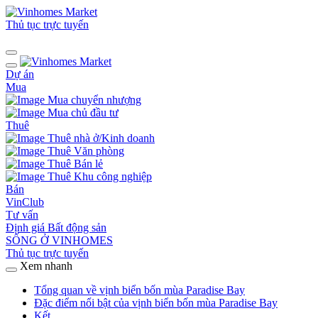
Thủ tục trực tuyến
Dự án
Mua
Mua chuyển nhượng
Mua chủ đầu tư
Thuê
Thuê nhà ở/Kinh doanh
Thuê Văn phòng
Thuê Bán lẻ
Thuê Khu công nghiệp
Bán
VinClub
Tư vấn
Định giá Bất động sản
SỐNG Ở VINHOMES
Thủ tục trực tuyến
Xem nhanh
Tổng quan về vịnh biển bốn mùa Paradise Bay
Đặc điểm nổi bật của vịnh biển bốn mùa Paradise Bay
Kết