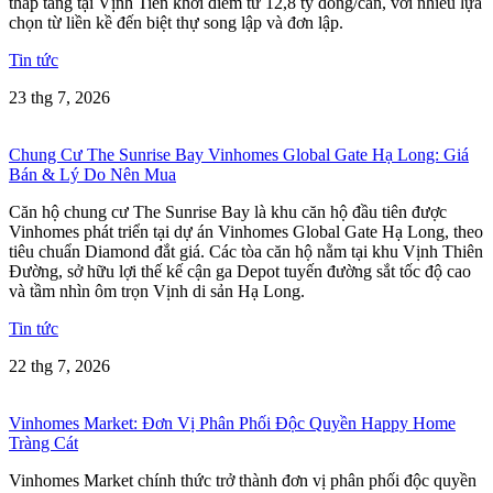
thấp tầng tại Vịnh Tiên khởi điểm từ 12,8 tỷ đồng/căn, với nhiều lựa
chọn từ liền kề đến biệt thự song lập và đơn lập.
Tin tức
23 thg 7, 2026
Chung Cư The Sunrise Bay Vinhomes Global Gate Hạ Long: Giá
Bán & Lý Do Nên Mua
Căn hộ chung cư The Sunrise Bay là khu căn hộ đầu tiên được
Vinhomes phát triển tại dự án Vinhomes Global Gate Hạ Long, theo
tiêu chuẩn Diamond đắt giá. Các tòa căn hộ nằm tại khu Vịnh Thiên
Đường, sở hữu lợi thế kế cận ga Depot tuyến đường sắt tốc độ cao
và tầm nhìn ôm trọn Vịnh di sản Hạ Long.
Tin tức
22 thg 7, 2026
Vinhomes Market: Đơn Vị Phân Phối Độc Quyền Happy Home
Tràng Cát
Vinhomes Market chính thức trở thành đơn vị phân phối độc quyền