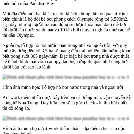
biển bốn mùa Paradise Bay
Một địa điểm nổi bật khác mà du khách không thể bỏ qua tại Vịnh
biển chính là bộ đôi bể bơi phong cách Olympic rộng tới 3.500m2.
Tại đây, những người ưa vận động sẽ được thỏa mãn đam mê bơi
lội dưới làn nước xanh mát và 10 làn bơi chuyên nghiệp như các bể
thi đấu Olympic.
Ngoài ra, tổ hợp hồ bơi nước mặn trong nhà và ngoài trời, với quy
mô xây dựng lên tới 3,5 ha sẽ mang đến trải nghiệm tận hưởng khác
biệt trong suốt 365 ngày/năm. Đặc biệt, bể bơi trong nhà được thiết
kế thành hình mái vòm canopy, tạo hiệu ứng thị giác như đang bơi
dưới bầu trời sao lấp lánh.
Hình ảnh minh họa: Tổ hợp hồ bơi nước trong nhà và ngoài trời
Art-work điểm nhấn được xây trên bãi cát trắng mịn, vận chuyển kỳ
công từ Nha Trang. Đây hứa hẹn sẽ là góc check - in thu hút nhiều
tín đồ sống ảo.
Hình ảnh minh họa: Art-work điểm nhấn - địa điểm check-in độc
đáo của giới trẻ