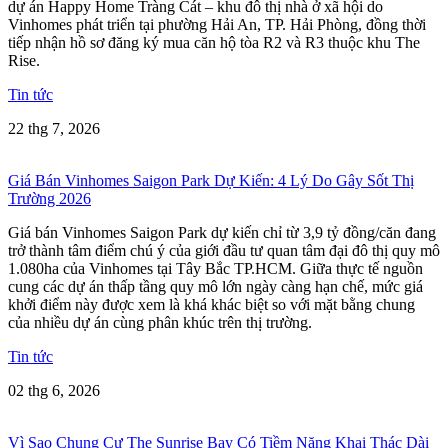
dự án Happy Home Tràng Cát – khu đô thị nhà ở xã hội do
Vinhomes phát triển tại phường Hải An, TP. Hải Phòng, đồng thời
tiếp nhận hồ sơ đăng ký mua căn hộ tòa R2 và R3 thuộc khu The
Rise.
Tin tức
22 thg 7, 2026
Giá Bán Vinhomes Saigon Park Dự Kiến: 4 Lý Do Gây Sốt Thị
Trường 2026
Giá bán Vinhomes Saigon Park dự kiến chỉ từ 3,9 tỷ đồng/căn đang
trở thành tâm điểm chú ý của giới đầu tư quan tâm đại đô thị quy mô
1.080ha của Vinhomes tại Tây Bắc TP.HCM. Giữa thực tế nguồn
cung các dự án thấp tầng quy mô lớn ngày càng hạn chế, mức giá
khởi điểm này được xem là khá khác biệt so với mặt bằng chung
của nhiều dự án cùng phân khúc trên thị trường.
Tin tức
02 thg 6, 2026
Vì Sao Chung Cư The Sunrise Bay Có Tiềm Năng Khai Thác Dài