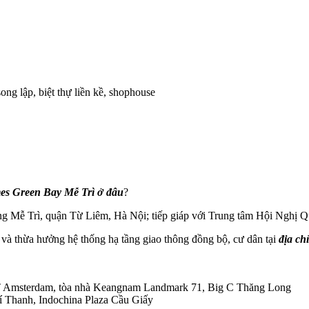
 song lập, biệt thự liền kề, shophouse
es Green Bay Mễ Trì ở đâu
?
ng Mễ Trì, quận Từ Liêm, Hà Nội; tiếp giáp với Trung tâm Hội Nghị Q
và thừa hưởng hệ thống hạ tầng giao thông đồng bộ, cư dân tại
địa ch
PT Amsterdam, tòa nhà Keangnam Landmark 71, Big C Thăng Long
 Thanh, Indochina Plaza Cầu Giấy