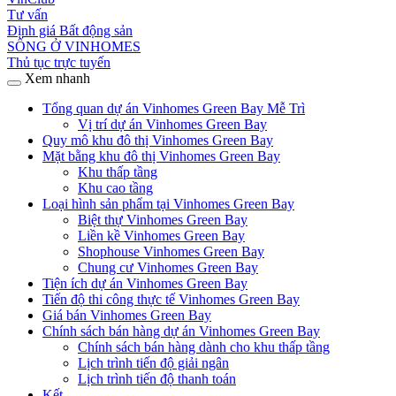
Tư vấn
Định giá Bất động sản
SỐNG Ở VINHOMES
Thủ tục trực tuyến
Xem nhanh
Tổng quan dự án Vinhomes Green Bay Mễ Trì
Vị trí dự án Vinhomes Green Bay
Quy mô khu đô thị Vinhomes Green Bay
Mặt bằng khu đô thị Vinhomes Green Bay
Khu thấp tầng
Khu cao tầng
Loại hình sản phẩm tại Vinhomes Green Bay
Biệt thự Vinhomes Green Bay
Liền kề Vinhomes Green Bay
Shophouse Vinhomes Green Bay
Chung cư Vinhomes Green Bay
Tiện ích dự án Vinhomes Green Bay
Tiến độ thi công thực tế Vinhomes Green Bay
Giá bán Vinhomes Green Bay
Chính sách bán hàng dự án Vinhomes Green Bay
Chính sách bán hàng dành cho khu thấp tầng
Lịch trình tiến độ giải ngân
Lịch trình tiến độ thanh toán
Kết