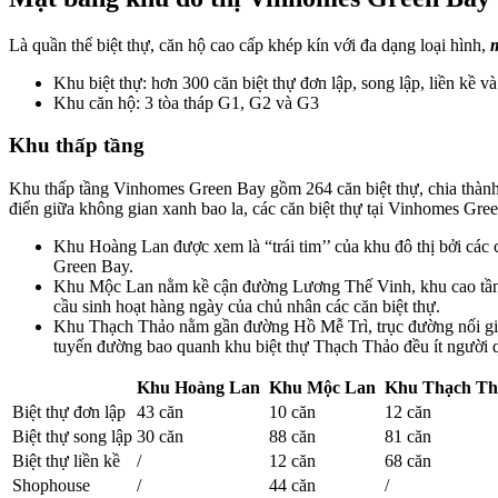
Là quần thể biệt thự, căn hộ cao cấp khép kín với đa dạng loại hình,
Khu biệt thự: hơn 300 căn biệt thự đơn lập, song lập, liền kề 
Khu căn hộ: 3 tòa tháp G1, G2 và G3
Khu thấp tầng
Khu thấp tầng Vinhomes Green Bay gồm 264 căn biệt thự, chia thành
điển giữa không gian xanh bao la, các căn biệt thự tại Vinhomes Gr
Khu Hoàng Lan được xem là “trái tim’’ của khu đô thị bởi các
Green Bay.
Khu Mộc Lan nằm kề cận đường Lương Thế Vinh, khu cao tầng 
cầu sinh hoạt hàng ngày của chủ nhân các căn biệt thự.
Khu Thạch Thảo nằm gần đường Hồ Mễ Trì, trục đường nối giữa
tuyến đường bao quanh khu biệt thự Thạch Thảo đều ít người q
Khu
Hoàng Lan
Khu Mộc Lan
Khu
Thạch Th
Biệt thự đơn lập
43 căn
10 căn
12 căn
Biệt thự song lập
30 căn
88 căn
81 căn
Biệt thự liền kề
/
12 căn
68 căn
Shophouse
/
44 căn
/