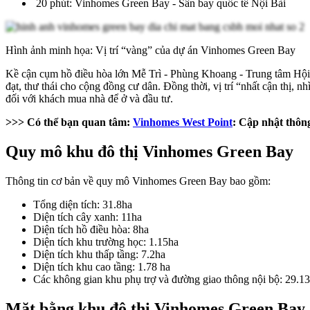
20 phút: Vinhomes Green Bay - Sân bay quốc tế Nội Bài
Hình ảnh minh họa: Vị trí “vàng” của dự án Vinhomes Green Bay
Kề cận cụm hồ điều hòa lớn Mễ Trì - Phùng Khoang - Trung tâm Hội
đạt, thư thái cho cộng đồng cư dân. Đồng thời, vị trí “nhất cận thị, n
đối với khách mua nhà để ở và đầu tư.
>>> Có thể bạn quan tâm:
Vinhomes West Point
: Cập nhật thông
Quy mô khu đô thị Vinhomes Green Bay
Thông tin cơ bản về quy mô Vinhomes Green Bay bao gồm:
Tổng diện tích: 31.8ha
Diện tích cây xanh: 11ha
Diện tích hồ điều hòa: 8ha
Diện tích khu trường học: 1.15ha
Diện tích khu thấp tầng: 7.2ha
Diện tích khu cao tầng: 1.78 ha
Các không gian khu phụ trợ và đường giao thông nội bộ: 29.1
Mặt bằng khu đô thị Vinhomes Green Bay