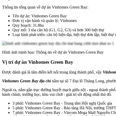
Thông tin tổng quan về dự án Vinhomes Green Bay:
Tên dự án: Vinhomes Green Bay
Đơn vị vận hành và quản lý: Vinhomes
Quy hoạch: 31.8ha
Quy mô: 3 tòa căn hộ (G1, G2, G3) và hơn 300 biệt thự
Loại hình phát triển: căn hộ hiện đại, biệt thự đơn lập, biệt thự
Hình ảnh minh họa: Thông tin về dự án Vinhomes Green Bay
Vị trí dự án Vinhomes Green Bay
Được đánh giá là tâm điểm kết nối trong lòng thành phố, vậy
Vinhom
Vinhomes Green Bay địa chỉ
nằm tại số 7 Đại lô Thăng Long, phườ
Ngoài ra, nằm gần trục đường huyết mạch giữa nội - ngoại thành phố 
hành chính, trường học, khu vui chơi - giải trí sôi động nhất thủ đô.
3 phút: Vinhomes Green Bay - Trung tâm Hội nghị Quốc gia
5 phút: Vinhomes Green Bay - Bảo tàng Hà Nội, trường TH
7 phút: Vinhomes Green Bay - Vincom Mega Mall Nguyễn Chí