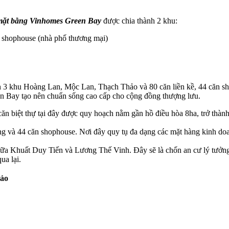
mặt bằng Vinhomes Green Bay
được chia thành 2 khu:
và shophouse (nhà phố thương mại)
 3 khu Hoàng Lan, Mộc Lan, Thạch Thảo và 80 căn liền kề, 44 căn sho
een Bay tạo nên chuẩn sống cao cấp cho cộng đồng thượng lưu.
 căn biệt thự tại đây được quy hoạch nằm gần hồ điều hòa 8ha, trở thà
và 44 căn shophouse. Nơi đây quy tụ đa dạng các mặt hàng kinh doa
 Khuất Duy Tiến và Lương Thế Vinh. Đây sẽ là chốn an cư lý tưởng d
ua lại.
ảo