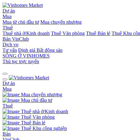
Dự án
Mua
Mua từ chủ đầu tư
Mua chuyển nhượng
Thuê
Thuê nhà ở/Kinh doanh
Thuê Văn phòng
Thuê Bán lẻ
Thuê Khu côn
Bán
VinClub
Dịch vụ
Tư vấn
Định giá Bất động sản
SỐNG Ở VINHOMES
Thủ tục trực tuyến
Dự án
Mua
Mua chuyển nhượng
Mua chủ đầu tư
Thuê
Thuê nhà ở/Kinh doanh
Thuê Văn phòng
Thuê Bán lẻ
Thuê Khu công nghiệp
Bán
VinClub