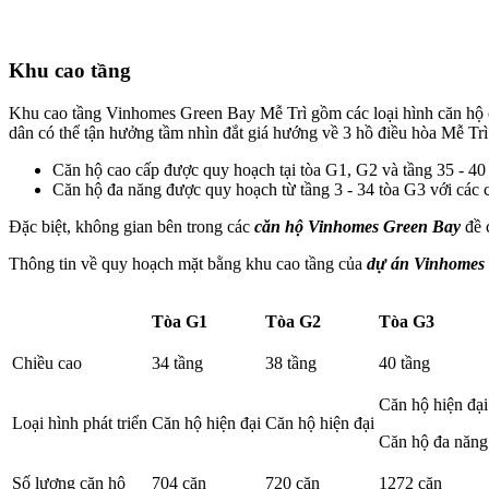
Khu cao tầng
Khu cao tầng Vinhomes Green Bay Mễ Trì gồm các loại hình căn hộ c
dân có thể tận hưởng tầm nhìn đắt giá hướng về 3 hồ điều hòa Mễ Tr
Căn hộ cao cấp được quy hoạch tại tòa G1, G2 và tầng 35 - 40 c
Căn hộ đa năng được quy hoạch từ tầng 3 - 34 tòa G3 với các c
Đặc biệt, không gian bên trong các
căn hộ Vinhomes Green Bay
đề 
Thông tin về quy hoạch mặt bằng khu cao tầng của
dự án Vinhomes
Tòa G1
Tòa G2
Tòa G3
Chiều cao
34 tầng
38 tầng
40 tầng
Căn hộ hiện đại
Loại hình phát triển
Căn hộ hiện đại
Căn hộ hiện đại
Căn hộ đa năng
Số lượng căn hộ
704 căn
720 căn
1272 căn