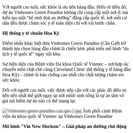
Với người cao tuổi, sức khỏe là ưu tiên hàng đầu. Hiểu rõ điều đó,
dự án Vinhomes Green Paradise không chỉ cung cấp một nơi ở, mà
kiến tạo một “hệ sinh thái an dưỡng” đẳng cấp quốc tế, nơi mỗi cư
dân đều được chăm sóc y tế toàn diện chỉ với vài bước chân.
Hệ thống y tế chuẩn Hoa Kỳ
Điểm nhấn khác biệt đưa Vinhomes Green Paradise (Cần Giờ) trở
thành lựa chọn hàng đầu chính là chiến lược phát triển mô hình “du
lịch y tế quốc tế” ngay nội khu.
Sự hiện diện của Bệnh viện Đa khoa Quốc tế Vinmec – nơi hợp tác
chuyên môn chặt chẽ cùng Cleveland Clinic (hệ thống y tế hàng đầu
Hoa Kỳ) – chính là bảo chứng cao nhất cho chất lượng chăm sóc
sức khỏe.
Đối với người cao tuổi, việc được tiếp cận với các phác đồ điều trị
tiên tiến nhất thế giới ngay tại nơi mình sinh sống là sự an tâm vô
giá mà hiếm dự án nào có thể mang lại.
Ảnh phối cảnh Bệnh
viện đa khoa quốc tế Vinmec tại Vinhomes Green Paradise
Mô hình "Vin New Horizon" – Giải pháp an dưỡng chủ động