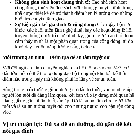
Không gian sinh hoạt chung tinh tế:
Các nhà sinh hoạt
cộng đồng, thư viện đọc sách với không gian yên tĩnh, trang
nhã được thiết kế để trở thành điểm hẹn lý tưởng cho những
buổi trò chuyện tâm giao.
Sự kiện gắn kết gia đình & cộng đồng:
Các ngày hội sức
khỏe, các buổi triển lãm nghệ thuật hay các hoạt động lễ hội
truyền thống được tổ chức định kỳ, giúp người cao tuổi luôn
cảm thấy mình là một phần quan trọng của cộng đồng, từ đó
khơi dậy nguồn năng lượng sống tích cực.
Môi trường an ninh – Điểm tựa để an tâm tuyệt đối
Với đội ngũ an ninh chuyên nghiệp và hệ thống camera 24/7, cư
dân lớn tuổi có thể thong dong dạo bộ trong nội khu bất kể thời
điểm nào trong ngày mà không phải lo lắng về sự an toàn.
Sống trong môi trường gồm những cư dân tri thức, văn minh giúp
người lớn tuổi dễ dàng làm quen, kết bạn và xây dựng mối quan hệ
"láng giềng gần" thân thiết, ấm áp. Đó là sự an tâm cho người lớn
tuổi và là sự tin tưởng tuyệt đối cho những người con bận rộn công
việc.
Vị trí thuận lợi: Đủ xa để an dưỡng, đủ gần để kết
nối gia đình