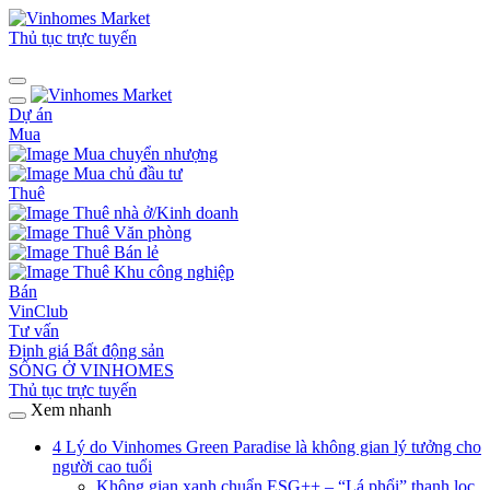
Thủ tục trực tuyến
Dự án
Mua
Mua chuyển nhượng
Mua chủ đầu tư
Thuê
Thuê nhà ở/Kinh doanh
Thuê Văn phòng
Thuê Bán lẻ
Thuê Khu công nghiệp
Bán
VinClub
Tư vấn
Định giá Bất động sản
SỐNG Ở VINHOMES
Thủ tục trực tuyến
Xem nhanh
4 Lý do Vinhomes Green Paradise là không gian lý tưởng cho
người cao tuổi
Không gian xanh chuẩn ESG++ – “Lá phổi” thanh lọc