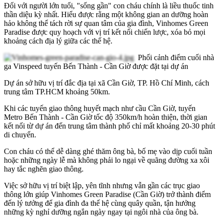
Đối với người lớn tuổi, "sống gần" con cháu chính là liều thuốc tinh
thần diệu kỳ nhất. Hiểu được rằng một không gian an dưỡng hoàn
hảo không thể tách rời sự quan tâm của gia đình, Vinhomes Green
Paradise được quy hoạch với vị trí kết nối chiến lược, xóa bỏ mọi
khoảng cách địa lý giữa các thế hệ.
Phối cảnh điểm cuối nhà
ga Vinspeed tuyến Bến Thành - Cần Giờ được đặt tại dự án
Dự án sở hữu vị trí đắc địa tại xã Cần Giờ, TP. Hồ Chí Minh,
cách
trung tâm TP.HCM khoảng 50km.
Khi các tuyến giao thông huyết mạch như cầu Cần Giờ, tuyến
Metro Bến Thành - Cần Giờ tốc độ 350km/h hoàn thiện, thời gian
kết nối từ dự án đến trung tâm thành phố c
hỉ mất khoảng 20-30 phút
di chuyển.
Con cháu có thể dễ dàng ghé thăm ông bà, bố mẹ vào dịp cuối tuần
hoặc những ngày lễ mà không phải lo ngại về quãng đường xa xôi
hay tắc nghẽn giao thông.
Việc sở hữu vị trí biệt lập, yên tĩnh nhưng vẫn gần các trục giao
thông lớn giúp Vinhomes Green Paradise (Cần Giờ) trở thành điểm
đến lý tưởng để gia đình đa thế hệ cùng quây quần, tận hưởng
những kỳ nghỉ dưỡng ngắn ngày ngay tại ngôi nhà của ông bà.