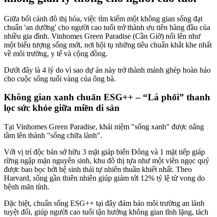
Giữa bối cảnh đô thị hóa, việc tìm kiếm một không gian sống đạt
chuẩn 'an dưỡng' cho người cao tuổi trở thành ưu tiên hàng đầu của
nhiều gia đình. Vinhomes Green Paradise (Cần Giờ) nổi lên như
một biểu tượng sống mới, nơi hội tụ những tiêu chuẩn khắt khe nhất
về môi trường, y tế và cộng đồng.
Dưới đây là 4 lý do vì sao dự án này trở thành mảnh ghép hoàn hảo
cho cuộc sống tuổi vàng của ông bà.
Không gian xanh chuẩn ESG++ – “Lá phổi” thanh
lọc sức khỏe giữa miền di sản
Tại Vinhomes Green Paradise, khái niệm "sống xanh" được nâng
tầm lên thành "sống chữa lành".
Với vị trí độc bản sở hữu 3 mặt giáp biển Đông và 1 mặt tiếp giáp
rừng ngập mặn nguyên sinh, khu đô thị tựa như một viên ngọc quý
được bao bọc bởi hệ sinh thái tự nhiên thuần khiết nhất. Theo
Harvard, sống gần thiên nhiên giúp giảm tới 12% tỷ lệ tử vong do
bệnh mãn tính.
Đặc biệt, chuẩn sống ESG++ tại đây đảm bảo môi trường an lành
tuyệt đối, giúp người cao tuổi tận hưởng không gian tĩnh lặng, tách