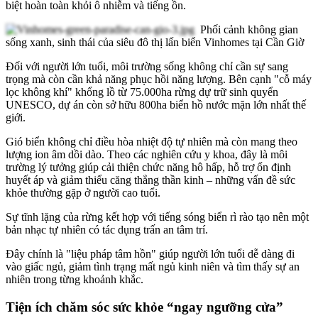
biệt hoàn toàn khỏi ô nhiễm và tiếng ồn.
Phối cảnh không gian
sống xanh, sinh thái của siêu đô thị lấn biển Vinhomes tại Cần Giờ
Đối với người lớn tuổi, môi trường sống không chỉ cần sự sang
trọng mà còn cần khả năng phục hồi năng lượng. Bên cạnh "cỗ máy
lọc không khí" khổng lồ từ 75.000ha rừng dự trữ sinh quyển
UNESCO, dự án còn sở hữu 800ha biển hồ nước mặn lớn nhất thế
giới.
Gió biển không chỉ điều hòa nhiệt độ tự nhiên mà còn mang theo
lượng ion âm dồi dào. Theo các nghiên cứu y khoa, đây là môi
trường lý tưởng giúp cải thiện chức năng hô hấp, hỗ trợ ổn định
huyết áp và giảm thiểu căng thẳng thần kinh – những vấn đề sức
khỏe thường gặp ở người cao tuổi.
Sự tĩnh lặng của rừng kết hợp với tiếng sóng biển rì rào tạo nên một
bản nhạc tự nhiên có tác dụng trấn an tâm trí.
Đây chính là "liệu pháp tâm hồn" giúp người lớn tuổi dễ dàng đi
vào giấc ngủ, giảm tình trạng mất ngủ kinh niên và tìm thấy sự an
nhiên trong từng khoảnh khắc.
Tiện ích chăm sóc sức khỏe “ngay ngưỡng cửa”