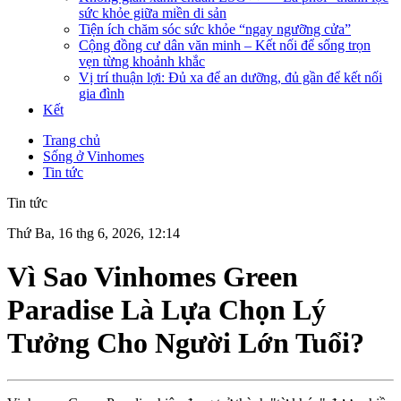
sức khỏe giữa miền di sản
Tiện ích chăm sóc sức khỏe “ngay ngưỡng cửa”
Cộng đồng cư dân văn minh – Kết nối để sống trọn
vẹn từng khoảnh khắc
Vị trí thuận lợi: Đủ xa để an dưỡng, đủ gần để kết nối
gia đình
Kết
Trang chủ
Sống ở Vinhomes
Tin tức
Tin tức
Thứ Ba, 16 thg 6, 2026, 12:14
Vì Sao Vinhomes Green
Paradise Là Lựa Chọn Lý
Tưởng Cho Người Lớn Tuổi?