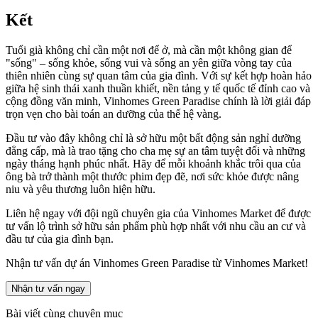
Kết
Tuổi già không chỉ cần một nơi để ở, mà cần một không gian để
"sống" – sống khỏe, sống vui và sống an yên giữa vòng tay của
thiên nhiên cùng sự quan tâm của gia đình. Với sự kết hợp hoàn hảo
giữa hệ sinh thái xanh thuần khiết, nền tảng y tế quốc tế đỉnh cao và
cộng đồng văn minh, Vinhomes Green Paradise chính là lời giải đáp
trọn vẹn cho bài toán an dưỡng của thế hệ vàng.
Đầu tư vào đây không chỉ là sở hữu một bất động sản nghỉ dưỡng
đẳng cấp, mà là trao tặng cho cha mẹ sự an tâm tuyệt đối và những
ngày tháng hạnh phúc nhất. Hãy để mỗi khoảnh khắc trôi qua của
ông bà trở thành một thước phim đẹp đẽ, nơi sức khỏe được nâng
niu và yêu thương luôn hiện hữu.
Liên hệ ngay với đội ngũ chuyên gia của Vinhomes Market để được
tư vấn lộ trình sở hữu sản phẩm phù hợp nhất với nhu cầu an cư và
đầu tư của gia đình bạn.
Nhận tư vấn dự án Vinhomes Green Paradise từ Vinhomes Market!
Nhận tư vấn ngay
Bài viết cùng chuyên mục