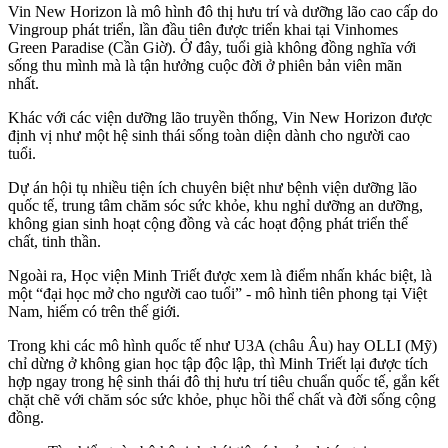
Vin New Horizon là mô hình đô thị hưu trí và dưỡng lão cao cấp do
Vingroup phát triển, lần đầu tiên được triển khai tại Vinhomes
Green Paradise (Cần Giờ). Ở đây, tuổi già không đồng nghĩa với
sống thu mình mà là tận hưởng cuộc đời ở phiên bản viên mãn
nhất.
Khác với các viện dưỡng lão truyền thống, Vin New Horizon được
định vị như một hệ sinh thái sống toàn diện dành cho người cao
tuổi.
Dự án hội tụ nhiều tiện ích chuyên biệt như bệnh viện dưỡng lão
quốc tế, trung tâm chăm sóc sức khỏe, khu nghỉ dưỡng an dưỡng,
không gian sinh hoạt cộng đồng và các hoạt động phát triển thể
chất, tinh thần.
Ngoài ra, Học viện Minh Triết được xem là điểm nhấn khác biệt, là
một “đại học mở cho người cao tuổi” - mô hình tiên phong tại Việt
Nam, hiếm có trên thế giới.
Trong khi các mô hình quốc tế như U3A (châu Âu) hay OLLI (Mỹ)
chỉ dừng ở không gian học tập độc lập, thì Minh Triết lại được tích
hợp ngay trong hệ sinh thái đô thị hưu trí tiêu chuẩn quốc tế, gắn kết
chặt chẽ với chăm sóc sức khỏe, phục hồi thể chất và đời sống cộng
đồng.