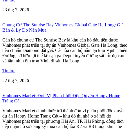
23 thg 7, 2026
Chung Cư The Sunrise Bay Vinhomes Global Gate Hạ Long: Giá
Bán & Lý Do Nên Mua
Căn hộ chung cư The Sunrise Bay là khu căn hộ đầu tiên được
Vinhomes phát triển tại dự án Vinhomes Global Gate Hạ Long, theo
tiêu chuẩn Diamond đắt giá. Các tòa căn hộ nằm tại khu Vịnh Thiên
Đường, sở hữu lợi thế kế cận ga Depot tuyến đường sắt tốc độ cao
và tầm nhìn ôm trọn Vịnh di sản Hạ Long.
Tin tức
22 thg 7, 2026
Vinhomes Market: Đơn Vị Phân Phối Độc Quyền Happy Home
Tràng Cát
Vinhomes Market chính thức trở thành đơn vị phân phối độc quyền
dự án Happy Home Tràng Cát – khu đô thị nhà ở xã hội do
Vinhomes phát triển tại phường Hải An, TP. Hải Phòng, đồng thời
tiếp nhận hồ sơ đăng ký mua căn hộ tòa R2 và R3 thuộc khu The