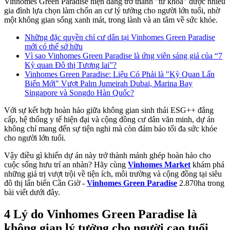
Vinhomes Green Paradise hiện đang trở thành "từ khóa" được nhiều
gia đình lựa chọn làm chốn an cư lý tưởng cho người lớn tuổi, nhờ
một không gian sống xanh mát, trong lành và an tâm về sức khỏe.
Những đặc quyền chỉ cư dân tại Vinhomes Green Paradise
mới có thể sở hữu
Vì sao Vinhomes Green Paradise là ứng viên sáng giá của “7
Kỳ quan Đô thị Tương lai”?
Vinhomes Green Paradise: Liệu Có Phải là "Kỳ Quan Lấn
Biển Mới" Vượt Palm Jumeirah Dubai, Marina Bay
Singapore và Songdo Hàn Quốc?
Với sự kết hợp hoàn hảo giữa không gian sinh thái ESG++ đẳng
cấp, hệ thống y tế hiện đại và cộng đồng cư dân văn minh, dự án
không chỉ mang đến sự tiện nghi mà còn đảm bảo tối đa sức khỏe
cho người lớn tuổi.
Vậy điều gì khiến dự án này trở thành mảnh ghép hoàn hảo cho
cuộc sống hưu trí an nhàn? Hãy cùng
Vinhomes Market
khám phá
những giá trị vượt trội về tiện ích, môi trường và cộng đồng tại siêu
đô thị lấn biển Cần Giờ -
Vinhomes Green Paradise
2.870ha trong
bài viết dưới đây.
4 Lý do Vinhomes Green Paradise là
không gian lý tưởng cho người cao tuổi