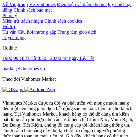
Về Vingroup
Về Vinhomes
Điều kiện và điều khoản
Quy chế hoạt
động
Chính sách bảo mật
Pháp lý
Miễn trừ trách nhiệm
Chính sách cookies
Hỗ trợ
Tư vấn
Câu hỏi thường gặp
Trung tâm giao dịch
Tuyển dụng
Hotline
1900 998 823
Từ 8:30 - 20:00 trừ ngày Lễ, Tết
market@vinhomes.vn
Theo dõi Vinhomes Market
Vinhomes Market được ra đời và phát triển với mong muốn mang
đến một nền tảng giao dịch bất động sản an toàn, tiện lợi cho khách
hàng. Tại Vinhomes Market, khách hàng có thể dễ dàng tìm kiếm
bất động sản phù hợp nhu cầu. Với tiêu chí Chính Xác, Minh Bạch,
Đa Dạng, Tiết Kiệm, chúng tôi cung cấp tới khách hàng thông tin,
chính sách bán hàng đầy đủ, kịp thời, rõ ràng, cùng với phương
thức thanh toán an toàn, tiện lợi. Giờ đây, khách hàng có thể giao