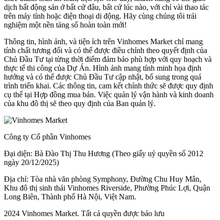
dịch bất động sản ở bất cứ đâu, bất cứ lúc nào, với chỉ vài thao tác
trên máy tính hoặc điện thoại di động. Hãy cùng chúng tôi trải
nghiệm một nền tảng số hoàn toàn mới!
Thông tin, hình ảnh, và tiện ích trên Vinhomes Market chỉ mang
tính chất tương đối và có thể được điều chỉnh theo quyết định của
Chủ Đầu Tư tại từng thời điểm đảm bảo phù hợp với quy hoạch và
thực tế thi công của Dự Án. Hình ảnh mang tính minh họa định
hướng và có thể được Chủ Đầu Tư cập nhật, bổ sung trong quá
trình triển khai. Các thông tin, cam kết chính thức sẽ được quy định
cụ thể tại Hợp đồng mua bán. Việc quản lý vận hành và kinh doanh
của khu đô thị sẽ theo quy định của Ban quản lý.
Công ty Cổ phần Vinhomes
Đại diện: Bà Đào Thị Thu Hương (Theo giấy uỷ quyền số 2012
ngày 20/12/2025)
Địa chỉ: Tòa nhà văn phòng Symphony, Đường Chu Huy Mân,
Khu đô thị sinh thái Vinhomes Riverside, Phường Phúc Lợi, Quận
Long Biên, Thành phố Hà Nội, Việt Nam.
2024 Vinhomes Market. Tất cả quyền được bảo lưu