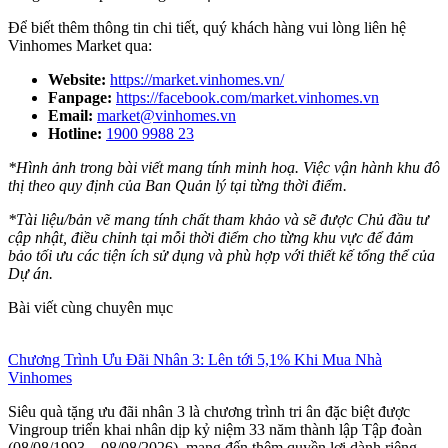
Để biết thêm thông tin chi tiết, quý khách hàng vui lòng liên hệ
Vinhomes Market qua:
Website:
https://market.vinhomes.vn/
Fanpage:
https://facebook.com/market.vinhomes.vn
Email:
market@vinhomes.vn
Hotline:
1900 9988 23
*Hình ảnh trong bài viết mang tính minh hoạ. Việc vận hành khu đô
thị theo quy định của Ban Quản lý tại từng thời điểm.
*Tài liệu/bản vẽ mang tính chất tham khảo và sẽ được Chủ đầu tư
cập nhật, điều chỉnh tại mỗi thời điểm cho từng khu vực để đảm
bảo tối ưu các tiện ích sử dụng và phù hợp với thiết kế tổng thể của
Dự án.
Bài viết cùng chuyên mục
Chương Trình Ưu Đãi Nhân 3: Lên tới 5,1% Khi Mua Nhà
Vinhomes
Siêu quà tặng ưu đãi nhân 3 là chương trình tri ân đặc biệt được
Vingroup triển khai nhân dịp kỷ niệm 33 năm thành lập Tập đoàn
(08/08/1993 – 08/08/2026), mang đến thêm quyền lợi dành riêng