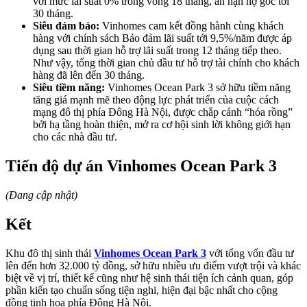
với mức lãi suất 0% trong vòng 18 tháng, ân hạn nợ gốc tới
30 tháng.
Siêu đảm bảo:
Vinhomes cam kết đồng hành cùng khách
hàng với chính sách Bảo đảm lãi suất tới 9,5%/năm được áp
dụng sau thời gian hỗ trợ lãi suất trong 12 tháng tiếp theo.
Như vậy, tổng thời gian chủ đầu tư hỗ trợ tài chính cho khách
hàng đã lên đến 30 tháng.
Siêu tiềm năng:
Vinhomes Ocean Park 3 sở hữu tiềm năng
tăng giá mạnh mẽ theo động lực phát triển của cuộc cách
mạng đô thị phía Đông Hà Nội, được chắp cánh “hóa rồng”
bởi hạ tầng hoàn thiện, mở ra cơ hội sinh lời không giới hạn
cho các nhà đầu tư.
Tiến độ dự án Vinhomes Ocean Park 3
(Đang cập nhật)
Kết
Khu đô thị sinh thái
Vinhomes Ocean Park 3
với tổng vốn đầu tư
lên đến hơn 32.000 tỷ đồng, sở hữu nhiều ưu điểm vượt trội và khác
biệt về vị trí, thiết kế cũng như hệ sinh thái tiện ích cảnh quan, góp
phần kiến tạo chuẩn sống tiện nghi, hiện đại bậc nhất cho cộng
đồng tinh hoa phía Đông Hà Nội.