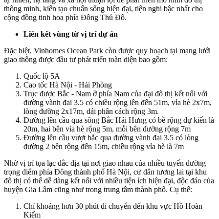
thông minh, kiến tạo chuẩn sống hiện đại, tiện nghi bậc nhất cho
cộng đồng tinh hoa phía Đông Thủ Đô.
Liên kết vùng từ vị trí dự án
Đặc biệt, Vinhomes Ocean Park còn được quy hoạch tại mạng lưới
giao thông được đầu tư phát triển toàn diện bao gồm:
Quốc lộ 5A
Cao tốc Hà Nội - Hải Phòng
Trục được Bắc - Nam ở phía Nam của đại đô thị kết nối với
đường vành đai 3.5 có chiều rộng lên đến 51m, vỉa hè 2x7m,
lòng đường 2x17m, dải phân cách rộng 3m.
Đường lên cầu qua sông Bắc Hải Hưng có bề rộng dự kiến là
20m, hai bên vỉa hè rộng 5m, mỗi bên đường rộng 7m
Đường lên cầu vượt bắc qua đường vành đai 3.5 có lòng
đường 2 bên rộng đến 15m, chiều rộng vỉa hè là 7m
Nhờ vị trí tọa lạc đắc địa tại nơi giao nhau của nhiều tuyến đường
trọng điểm phía Đông thành phố Hà Nội, cư dân tương lai tại khu
đô thị có thể dễ dàng kết nối với nhiều tiện ích hiện đại, độc đáo của
huyện Gia Lâm cũng như trong trung tâm thành phố. Cụ thể:
Chỉ khoảng hơn 30 phút di chuyển đến khu vực Hồ Hoàn
Kiếm