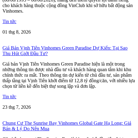
cho khách hàng thuộc cộng đồng VinClub khi sở hữu bất động sản
Vinhomes.
Tin tức
01 thg 8, 2026
Giá Bán Vịnh Tiên Vinhomes Green Paradise Dự Kiến: Tại Sao
Thu Hút Giới Đầu Tư?
Giá bán Vịnh Tiên Vinhomes Green Paradise hiện là một trong
những thông tin được nhà đầu tư và khách hàng quan tâm khi khu
chính thức ra mắt. Theo thông tin dự kiến từ chủ đầu tư, sản phẩm
thấp tầng tại Vịnh Tiên khởi điểm từ 12,8 tỷ đồng/căn, với nhiều lựa
chọn từ liền kề đến biệt thự song lập và đơn lập.
Tin tức
23 thg 7, 2026
Chung Cư The Sunrise Bay Vinhomes Global Gate Hạ Long: Giá
Bán & Lý Do Nên Mua