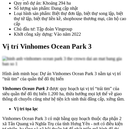
Quy mô dự án: Khoảng 294 ha
Số lượng sản phẩm: Đang cập nhật
Loại hình sản phẩm: Biệt thự đơn lập, biệt thự song lập, biệt
thự tứ lập, biệt thự liền kề, shophouse thương mại, căn hộ cao
cấp
Chủ đầu tư: Tập đoàn Vingroup
Khởi công xây dựng: Vào năm 2022
Vị trí Vinhomes Ocean Park 3
Hình ảnh minh họa: Dự án Vinhomes Ocean Park 3 nằm tại vị trí
“trái tim” của quần thể đô thị biển
Vinhomes Ocean Park 3
được quy hoạch tại vị trí “trái tim” của
siêu quần thể đô thị biển 1.200 ha, thừa hưởng mọi lợi thế về giao
thông di chuyển cũng như hệ tiện ích sinh thái đẳng cấp, xứng tầm.
Vị trí tọa lạc
Vinhomes Ocean Park 3 có mặt bằng quy hoạch thuộc địa phận 2
xã Tân Quang và Nghĩa Trụ của tỉnh Hưng Yên - nơi có điều kiện
tự nhiên, hạ tầng và xã hội thuận lợi để phát triển mô hình đô thị