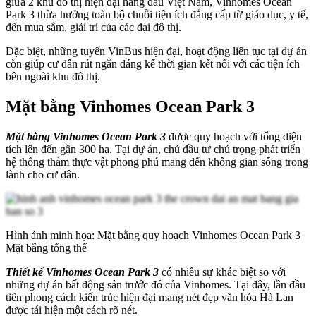
giữa 2 khu đô thị hiện đại hàng đầu Việt Nam, Vinhomes Ocean
Park 3 thừa hưởng toàn bộ chuỗi tiện ích đẳng cấp từ giáo dục, y tế,
đến mua sắm, giải trí của các đại đô thị.
Đặc biệt, những tuyến VinBus hiện đại, hoạt động liên tục tại dự án
còn giúp cư dân rút ngắn đáng kể thời gian kết nối với các tiện ích
bên ngoài khu đô thị.
Mặt bằng Vinhomes Ocean Park 3
Mặt bằng Vinhomes Ocean Park 3
được quy hoạch với tổng diện
tích lên đến gần 300 ha. Tại dự án, chủ đầu tư chú trọng phát triển
hệ thống thảm thực vật phong phú mang đến không gian sống trong
lành cho cư dân.
Hình ảnh minh họa: Mặt bằng quy hoạch Vinhomes Ocean Park 3
Mặt bằng tổng thể
Thiết kế Vinhomes Ocean Park 3
có nhiều sự khác biệt so với
những dự án bất động sản trước đó của Vinhomes. Tại đây, lần đầu
tiên phong cách kiến trúc hiện đại mang nét đẹp văn hóa Hà Lan
được tái hiện một cách rõ nét.