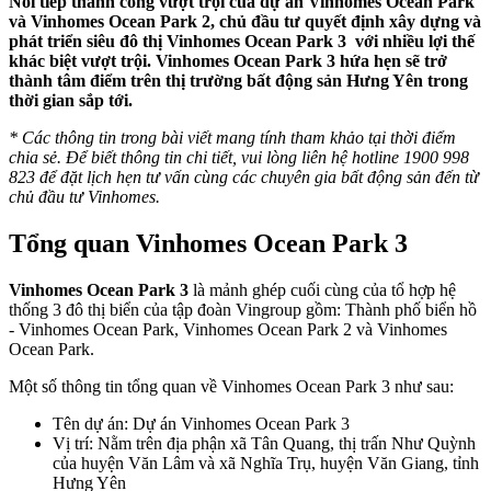
Nối tiếp thành công vượt trội của dự án Vinhomes Ocean Park
và Vinhomes Ocean Park 2, chủ đầu tư quyết định xây dựng và
phát triển siêu đô thị Vinhomes Ocean Park 3 với nhiều lợi thế
khác biệt vượt trội. Vinhomes Ocean Park 3 hứa hẹn sẽ trở
thành tâm điểm trên thị trường bất động sản Hưng Yên trong
thời gian sắp tới.
* Các thông tin trong bài viết mang tính tham khảo tại thời điểm
chia sẻ. Để biết thông tin chi tiết, vui lòng liên hệ hotline 1900 998
823 để đặt lịch hẹn tư vấn cùng các chuyên gia bất động sản đến từ
chủ đầu tư Vinhomes.
Tổng quan Vinhomes Ocean Park 3
Vinhomes Ocean Park 3
là mảnh ghép cuối cùng của tổ hợp hệ
thống 3 đô thị biển của tập đoàn Vingroup gồm: Thành phố biển hồ
- Vinhomes Ocean Park, Vinhomes Ocean Park 2 và Vinhomes
Ocean Park.
Một số thông tin tổng quan về Vinhomes Ocean Park 3 như sau:
Tên dự án: Dự án Vinhomes Ocean Park 3
Vị trí: Nằm trên địa phận xã Tân Quang, thị trấn Như Quỳnh
của huyện Văn Lâm và xã Nghĩa Trụ, huyện Văn Giang, tỉnh
Hưng Yên