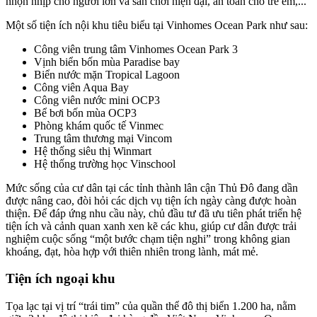
nhộn nhịp cho người lớn và sân chơi hiện đại, an toàn cho trẻ em,...
Một số tiện ích nội khu tiêu biểu tại Vinhomes Ocean Park như sau:
Công viên trung tâm Vinhomes Ocean Park 3
Vịnh biển bốn mùa Paradise bay
Biển nước mặn Tropical Lagoon
Công viên Aqua Bay
Công viên nước mini OCP3
Bể bơi bốn mùa OCP3
Phòng khám quốc tế Vinmec
Trung tâm thương mại Vincom
Hệ thống siêu thị Winmart
Hệ thống trường học Vinschool
Mức sống của cư dân tại các tỉnh thành lân cận Thủ Đô đang dần
được nâng cao, đòi hỏi các dịch vụ tiện ích ngày càng được hoàn
thiện. Để đáp ứng nhu cầu này, chủ đầu tư đã ưu tiên phát triển hệ
tiện ích và cảnh quan xanh xen kẽ các khu, giúp cư dân được trải
nghiệm cuộc sống “một bước chạm tiện nghi” trong không gian
khoáng, đạt, hòa hợp với thiên nhiên trong lành, mát mẻ.
Tiện ích ngoại khu
Tọa lạc tại vị trí “trái tim” của quần thể đô thị biển 1.200 ha, nằm