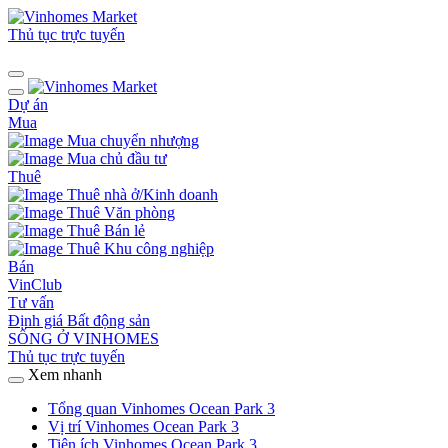
Thủ tục trực tuyến
Dự án
Mua
Mua chuyển nhượng
Mua chủ đầu tư
Thuê
Thuê nhà ở/Kinh doanh
Thuê Văn phòng
Thuê Bán lẻ
Thuê Khu công nghiệp
Bán
VinClub
Tư vấn
Định giá Bất động sản
SỐNG Ở VINHOMES
Thủ tục trực tuyến
Xem nhanh
Tổng quan Vinhomes Ocean Park 3
Vị trí Vinhomes Ocean Park 3
Tiện ích Vinhomes Ocean Park 3