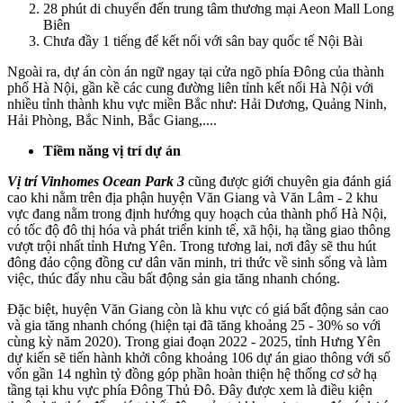
28 phút di chuyển đến trung tâm thương mại Aeon Mall Long
Biên
Chưa đầy 1 tiếng để kết nối với sân bay quốc tế Nội Bài
Ngoài ra, dự án còn án ngữ ngay tại cửa ngõ phía Đông của thành
phố Hà Nội, gần kề các cung đường liên tỉnh kết nối Hà Nội với
nhiều tỉnh thành khu vực miền Bắc như: Hải Dương, Quảng Ninh,
Hải Phòng, Bắc Ninh, Bắc Giang,....
Tiềm năng vị trí dự án
Vị trí Vinhomes Ocean Park 3
cũng được giới chuyên gia đánh giá
cao khi nằm trên địa phận huyện Văn Giang và Văn Lâm - 2 khu
vực đang nằm trong định hướng quy hoạch của thành phố Hà Nội,
có tốc độ đô thị hóa và phát triển kinh tế, xã hội, hạ tầng giao thông
vượt trội nhất tỉnh Hưng Yên. Trong tương lai, nơi đây sẽ thu hút
đông đảo cộng đồng cư dân văn minh, tri thức về sinh sống và làm
việc, thúc đẩy nhu cầu bất động sản gia tăng nhanh chóng.
Đặc biệt, huyện Văn Giang còn là khu vực có giá bất động sản cao
và gia tăng nhanh chóng (hiện tại đã tăng khoảng 25 - 30% so với
cùng kỳ năm 2020). Trong giai đoạn 2022 - 2025, tỉnh Hưng Yên
dự kiến sẽ tiến hành khởi công khoảng 106 dự án giao thông với số
vốn gần 14 nghìn tỷ đồng góp phần hoàn thiện hệ thống cơ sở hạ
tầng tại khu vực phía Đông Thủ Đô. Đây được xem là điều kiện