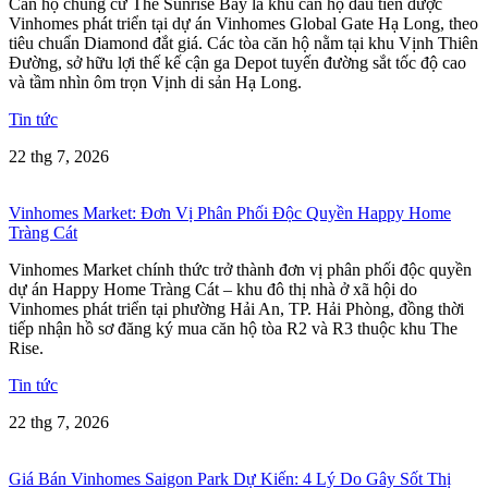
Căn hộ chung cư The Sunrise Bay là khu căn hộ đầu tiên được
Vinhomes phát triển tại dự án Vinhomes Global Gate Hạ Long, theo
tiêu chuẩn Diamond đắt giá. Các tòa căn hộ nằm tại khu Vịnh Thiên
Đường, sở hữu lợi thế kế cận ga Depot tuyến đường sắt tốc độ cao
và tầm nhìn ôm trọn Vịnh di sản Hạ Long.
Tin tức
22 thg 7, 2026
Vinhomes Market: Đơn Vị Phân Phối Độc Quyền Happy Home
Tràng Cát
Vinhomes Market chính thức trở thành đơn vị phân phối độc quyền
dự án Happy Home Tràng Cát – khu đô thị nhà ở xã hội do
Vinhomes phát triển tại phường Hải An, TP. Hải Phòng, đồng thời
tiếp nhận hồ sơ đăng ký mua căn hộ tòa R2 và R3 thuộc khu The
Rise.
Tin tức
22 thg 7, 2026
Giá Bán Vinhomes Saigon Park Dự Kiến: 4 Lý Do Gây Sốt Thị