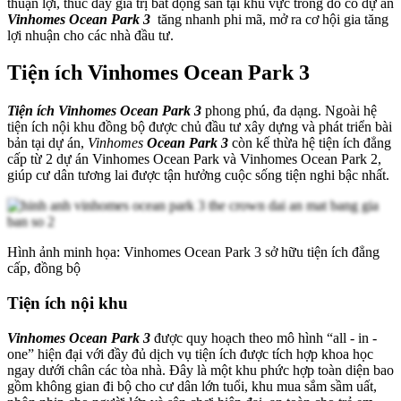
thuận lợi, thúc đẩy giá trị bất động sản tại khu vực trong đó có dự án
Vinhomes Ocean Park 3
tăng nhanh phi mã, mở ra cơ hội gia tăng
lợi nhuận cho các nhà đầu tư.
Tiện ích Vinhomes Ocean Park 3
Tiện ích Vinhomes Ocean Park 3
phong phú, đa dạng. Ngoài hệ
tiện ích nội khu đồng bộ được chủ đầu tư xây dựng và phát triển bài
bản tại dự án,
Vinhomes
Ocean Park 3
còn kế thừa hệ tiện ích đẳng
cấp từ 2 dự án Vinhomes Ocean Park và Vinhomes Ocean Park 2,
giúp cư dân tương lai được tận hưởng cuộc sống tiện nghi bậc nhất.
Hình ảnh minh họa: Vinhomes Ocean Park 3 sở hữu tiện ích đẳng
cấp, đồng bộ
Tiện ích nội khu
Vinhomes Ocean Park 3
được quy hoạch theo mô hình “all - in -
one” hiện đại với đầy đủ dịch vụ tiện ích được tích hợp khoa học
ngay dưới chân các tòa nhà. Đây là một khu phức hợp toàn diện bao
gồm không gian đi bộ cho cư dân lớn tuổi, khu mua sắm sầm uất,