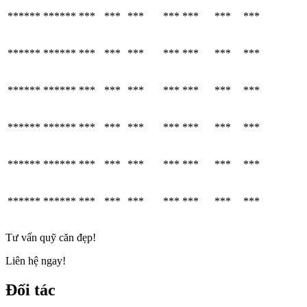
******
******
***
***
***
***
***
***
***
******
******
***
***
***
***
***
***
***
******
******
***
***
***
***
***
***
***
******
******
***
***
***
***
***
***
***
******
******
***
***
***
***
***
***
***
******
******
***
***
***
***
***
***
***
Tư vấn quỹ căn đẹp!
Liên hệ ngay!
Đối tác