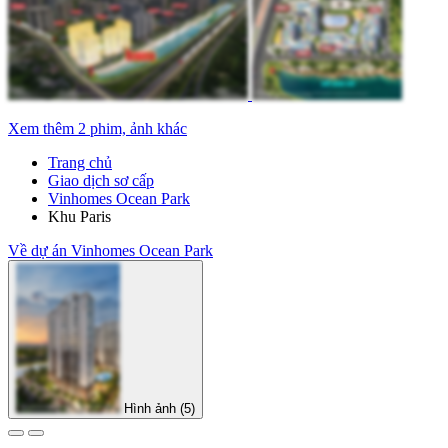
Xem thêm 2 phim, ảnh khác
Trang chủ
Giao dịch sơ cấp
Vinhomes Ocean Park
Khu Paris
Về dự án Vinhomes Ocean Park
Hình ảnh (5)