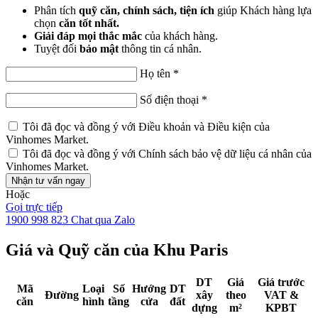
Phân tích
quỹ căn, chính sách, tiện ích
giúp Khách hàng lựa
chọn
căn tốt nhất.
Giải đáp mọi thắc mắc
của khách hàng.
Tuyệt đối
bảo mật
thông tin cá nhân.
Họ tên
*
Số điện thoại
*
Tôi đã đọc và đồng ý với
Điều khoản và Điều kiện
của
Vinhomes Market.
Tôi đã đọc và đồng ý với
Chính sách bảo vệ dữ liệu cá nhân
của
Vinhomes Market.
Nhận tư vấn ngay
Hoặc
Gọi trực tiếp
1900 998 823
Chat qua Zalo
Giá và Quỹ căn của Khu Paris
DT
Giá
Giá trước
Mã
Loại
Số
Hướng
DT
Đường
xây
theo
VAT &
căn
hình
tầng
cửa
đất
dựng
m²
KPBT