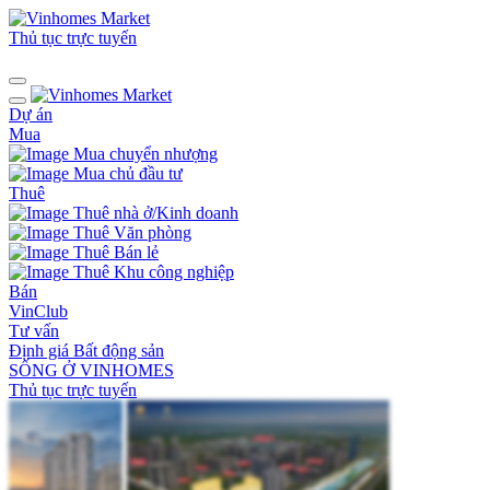
Thủ tục trực tuyến
Dự án
Mua
Mua chuyển nhượng
Mua chủ đầu tư
Thuê
Thuê nhà ở/Kinh doanh
Thuê Văn phòng
Thuê Bán lẻ
Thuê Khu công nghiệp
Bán
VinClub
Tư vấn
Định giá Bất động sản
SỐNG Ở VINHOMES
Thủ tục trực tuyến