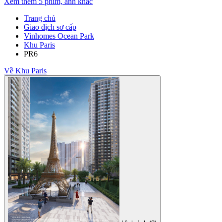
Xem thêm 5 phim, ảnh khác
Trang chủ
Giao dịch sơ cấp
Vinhomes Ocean Park
Khu Paris
PR6
Về Khu Paris