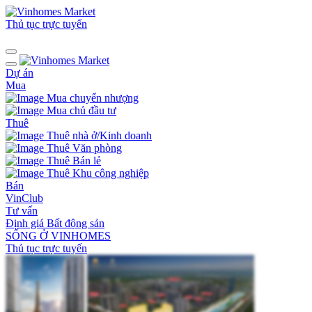
Thủ tục trực tuyến
Dự án
Mua
Mua chuyển nhượng
Mua chủ đầu tư
Thuê
Thuê nhà ở/Kinh doanh
Thuê Văn phòng
Thuê Bán lẻ
Thuê Khu công nghiệp
Bán
VinClub
Tư vấn
Định giá Bất động sản
SỐNG Ở VINHOMES
Thủ tục trực tuyến