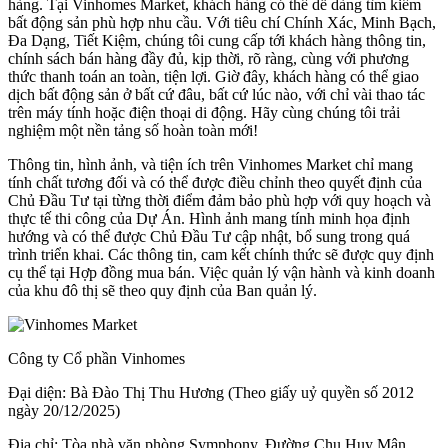
hàng. Tại Vinhomes Market, khách hàng có thể dễ dàng tìm kiếm
bất động sản phù hợp nhu cầu. Với tiêu chí Chính Xác, Minh Bạch,
Đa Dạng, Tiết Kiệm, chúng tôi cung cấp tới khách hàng thông tin,
chính sách bán hàng đầy đủ, kịp thời, rõ ràng, cùng với phương
thức thanh toán an toàn, tiện lợi. Giờ đây, khách hàng có thể giao
dịch bất động sản ở bất cứ đâu, bất cứ lúc nào, với chỉ vài thao tác
trên máy tính hoặc điện thoại di động. Hãy cùng chúng tôi trải
nghiệm một nền tảng số hoàn toàn mới!
Thông tin, hình ảnh, và tiện ích trên Vinhomes Market chỉ mang
tính chất tương đối và có thể được điều chỉnh theo quyết định của
Chủ Đầu Tư tại từng thời điểm đảm bảo phù hợp với quy hoạch và
thực tế thi công của Dự Án. Hình ảnh mang tính minh họa định
hướng và có thể được Chủ Đầu Tư cập nhật, bổ sung trong quá
trình triển khai. Các thông tin, cam kết chính thức sẽ được quy định
cụ thể tại Hợp đồng mua bán. Việc quản lý vận hành và kinh doanh
của khu đô thị sẽ theo quy định của Ban quản lý.
Công ty Cổ phần Vinhomes
Đại diện: Bà Đào Thị Thu Hương (Theo giấy uỷ quyền số 2012
ngày 20/12/2025)
Địa chỉ: Tòa nhà văn phòng Symphony, Đường Chu Huy Mân,