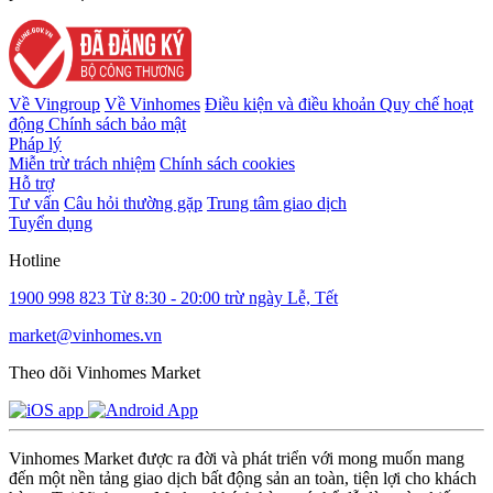
Về Vingroup
Về Vinhomes
Điều kiện và điều khoản
Quy chế hoạt
động
Chính sách bảo mật
Pháp lý
Miễn trừ trách nhiệm
Chính sách cookies
Hỗ trợ
Tư vấn
Câu hỏi thường gặp
Trung tâm giao dịch
Tuyển dụng
Hotline
1900 998 823
Từ 8:30 - 20:00 trừ ngày Lễ, Tết
market@vinhomes.vn
Theo dõi Vinhomes Market
Vinhomes Market được ra đời và phát triển với mong muốn mang
đến một nền tảng giao dịch bất động sản an toàn, tiện lợi cho khách