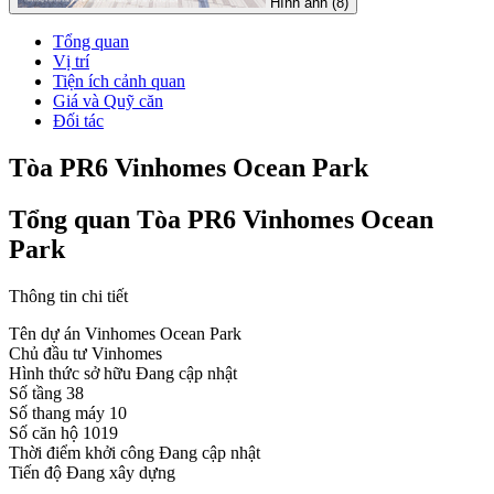
Hình ảnh (8)
Tổng quan
Vị trí
Tiện ích cảnh quan
Giá và Quỹ căn
Đối tác
Tòa PR6 Vinhomes Ocean Park
Tổng quan Tòa PR6 Vinhomes Ocean
Park
Thông tin chi tiết
Tên dự án
Vinhomes Ocean Park
Chủ đầu tư
Vinhomes
Hình thức sở hữu
Đang cập nhật
Số tầng
38
Số thang máy
10
Số căn hộ
1019
Thời điểm khởi công
Đang cập nhật
Tiến độ
Đang xây dựng