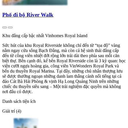
Phố đi bộ River Walk
Khu đẳng cấp bậc nhất Vinhomes Royal Island
Sức hút của khu Royal Riverside không chỉ đến từ “tọa độ” vàng
nằm ngay cửa sông Bạch Đằng, mà còn cả hệ sinh thái đẳng cấp
đến từ công viên nhiệt đới rộng lớn trải dài theo phía sau mỗi căn
biệt thự. Bên cạnh đó, kế bên Royal Riverside còn là 3 kỳ quan: học
viện cưỡi ngựa hoàng gia, công viên VinWonders Royal Park và
bến du thuyền Royal Marina. Tại đây, những chủ nhân thượng lưu
sẽ được thưởng ngoạn những danh lam thắng cảnh nổi tiếng tại cả
đảo Cát Bà Hải Phòng & vịnh Hạ Long Quảng Ninh trên những
chiếc du thuyền siêu sang – Một trải nghiệm đặc quyền mà không
nơi đâu có được.
Danh sách tiện ích
Giải trí (4)