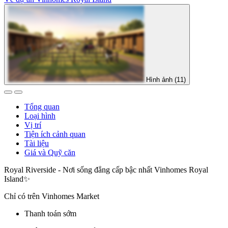
Hình ảnh (11)
Tổng quan
Loại hình
Vị trí
Tiện ích cảnh quan
Tài liệu
Giá và Quỹ căn
Royal Riverside - Nơi sống đẳng cấp bậc nhất Vinhomes Royal
Island✨
Chỉ có trên Vinhomes Market
Thanh toán sớm