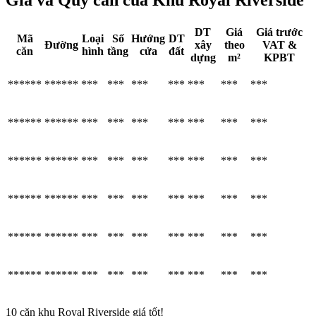
DT
Giá
Giá trước
Mã
Loại
Số
Hướng
DT
Đường
xây
theo
VAT &
căn
hình
tầng
cửa
đất
dựng
m²
KPBT
******
******
***
***
***
***
***
***
***
******
******
***
***
***
***
***
***
***
******
******
***
***
***
***
***
***
***
******
******
***
***
***
***
***
***
***
******
******
***
***
***
***
***
***
***
******
******
***
***
***
***
***
***
***
10 căn khu Royal Riverside giá tốt!