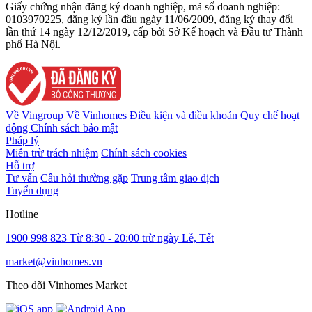
Giấy chứng nhận đăng ký doanh nghiệp, mã số doanh nghiệp:
0103970225, đăng ký lần đầu ngày 11/06/2009, đăng ký thay đổi
lần thứ 14 ngày 12/12/2019, cấp bởi Sở Kế hoạch và Đầu tư Thành
phố Hà Nội.
Về Vingroup
Về Vinhomes
Điều kiện và điều khoản
Quy chế hoạt
động
Chính sách bảo mật
Pháp lý
Miễn trừ trách nhiệm
Chính sách cookies
Hỗ trợ
Tư vấn
Câu hỏi thường gặp
Trung tâm giao dịch
Tuyển dụng
Hotline
1900 998 823
Từ 8:30 - 20:00 trừ ngày Lễ, Tết
market@vinhomes.vn
Theo dõi Vinhomes Market