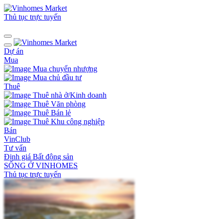
Thủ tục trực tuyến
Dự án
Mua
Mua chuyển nhượng
Mua chủ đầu tư
Thuê
Thuê nhà ở/Kinh doanh
Thuê Văn phòng
Thuê Bán lẻ
Thuê Khu công nghiệp
Bán
VinClub
Tư vấn
Định giá Bất động sản
SỐNG Ở VINHOMES
Thủ tục trực tuyến