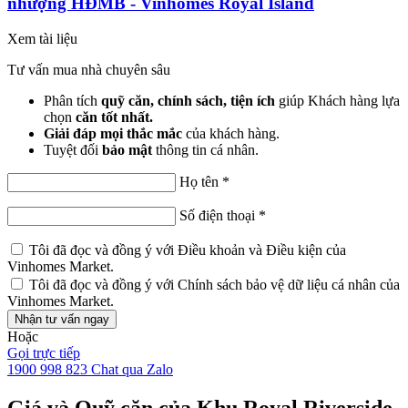
nhượng HĐMB - Vinhomes Royal Island
Xem tài liệu
Tư vấn mua nhà chuyên sâu
Phân tích
quỹ căn, chính sách, tiện ích
giúp Khách hàng lựa
chọn
căn tốt nhất.
Giải đáp mọi thắc mắc
của khách hàng.
Tuyệt đối
bảo mật
thông tin cá nhân.
Họ tên
*
Số điện thoại
*
Tôi đã đọc và đồng ý với
Điều khoản và Điều kiện
của
Vinhomes Market.
Tôi đã đọc và đồng ý với
Chính sách bảo vệ dữ liệu cá nhân
của
Vinhomes Market.
Nhận tư vấn ngay
Hoặc
Gọi trực tiếp
1900 998 823
Chat qua Zalo
Giá và Quỹ căn của Khu Royal Riverside