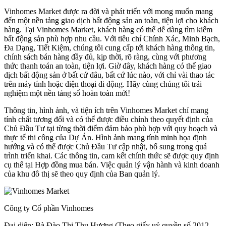
Vinhomes Market được ra đời và phát triển với mong muốn mang
đến một nền tảng giao dịch bất động sản an toàn, tiện lợi cho khách
hàng. Tại Vinhomes Market, khách hàng có thể dễ dàng tìm kiếm
bất động sản phù hợp nhu cầu. Với tiêu chí Chính Xác, Minh Bạch,
Đa Dạng, Tiết Kiệm, chúng tôi cung cấp tới khách hàng thông tin,
chính sách bán hàng đầy đủ, kịp thời, rõ ràng, cùng với phương
thức thanh toán an toàn, tiện lợi. Giờ đây, khách hàng có thể giao
dịch bất động sản ở bất cứ đâu, bất cứ lúc nào, với chỉ vài thao tác
trên máy tính hoặc điện thoại di động. Hãy cùng chúng tôi trải
nghiệm một nền tảng số hoàn toàn mới!
Thông tin, hình ảnh, và tiện ích trên Vinhomes Market chỉ mang
tính chất tương đối và có thể được điều chỉnh theo quyết định của
Chủ Đầu Tư tại từng thời điểm đảm bảo phù hợp với quy hoạch và
thực tế thi công của Dự Án. Hình ảnh mang tính minh họa định
hướng và có thể được Chủ Đầu Tư cập nhật, bổ sung trong quá
trình triển khai. Các thông tin, cam kết chính thức sẽ được quy định
cụ thể tại Hợp đồng mua bán. Việc quản lý vận hành và kinh doanh
của khu đô thị sẽ theo quy định của Ban quản lý.
Công ty Cổ phần Vinhomes
Đại diện: Bà Đào Thị Thu Hương (Theo giấy uỷ quyền số 2012