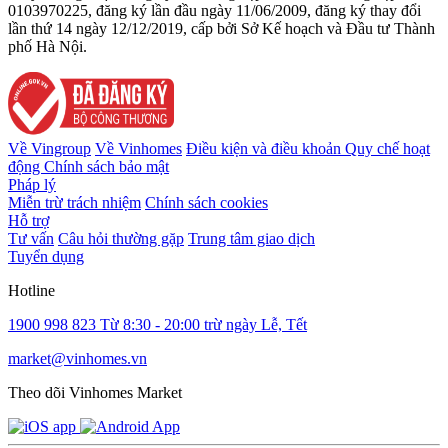
0103970225, đăng ký lần đầu ngày 11/06/2009, đăng ký thay đổi
lần thứ 14 ngày 12/12/2019, cấp bởi Sở Kế hoạch và Đầu tư Thành
phố Hà Nội.
Về Vingroup
Về Vinhomes
Điều kiện và điều khoản
Quy chế hoạt
động
Chính sách bảo mật
Pháp lý
Miễn trừ trách nhiệm
Chính sách cookies
Hỗ trợ
Tư vấn
Câu hỏi thường gặp
Trung tâm giao dịch
Tuyển dụng
Hotline
1900 998 823
Từ 8:30 - 20:00 trừ ngày Lễ, Tết
market@vinhomes.vn
Theo dõi Vinhomes Market