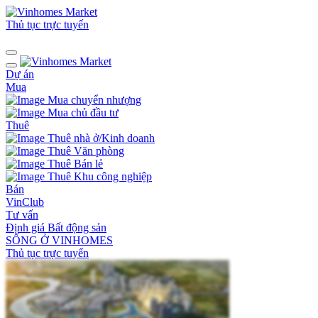
Thủ tục trực tuyến
Dự án
Mua
Mua chuyển nhượng
Mua chủ đầu tư
Thuê
Thuê nhà ở/Kinh doanh
Thuê Văn phòng
Thuê Bán lẻ
Thuê Khu công nghiệp
Bán
VinClub
Tư vấn
Định giá Bất động sản
SỐNG Ở VINHOMES
Thủ tục trực tuyến