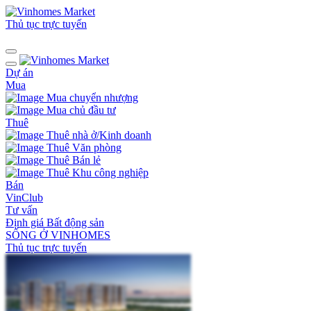
Thủ tục trực tuyến
Dự án
Mua
Mua chuyển nhượng
Mua chủ đầu tư
Thuê
Thuê nhà ở/Kinh doanh
Thuê Văn phòng
Thuê Bán lẻ
Thuê Khu công nghiệp
Bán
VinClub
Tư vấn
Định giá Bất động sản
SỐNG Ở VINHOMES
Thủ tục trực tuyến