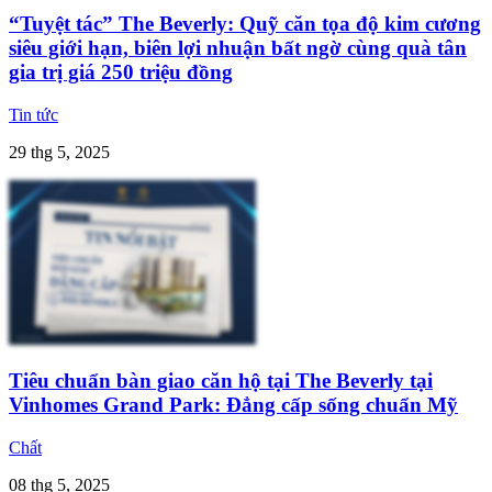
“Tuyệt tác” The Beverly: Quỹ căn tọa độ kim cương
siêu giới hạn, biên lợi nhuận bất ngờ cùng quà tân
gia trị giá 250 triệu đồng
Tin tức
29 thg 5, 2025
Tiêu chuẩn bàn giao căn hộ tại The Beverly tại
Vinhomes Grand Park: Đẳng cấp sống chuẩn Mỹ
Chất
08 thg 5, 2025