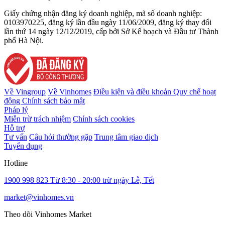
Giấy chứng nhận đăng ký doanh nghiệp, mã số doanh nghiệp:
0103970225, đăng ký lần đầu ngày 11/06/2009, đăng ký thay đổi
lần thứ 14 ngày 12/12/2019, cấp bởi Sở Kế hoạch và Đầu tư Thành
phố Hà Nội.
Về Vingroup
Về Vinhomes
Điều kiện và điều khoản
Quy chế hoạt
động
Chính sách bảo mật
Pháp lý
Miễn trừ trách nhiệm
Chính sách cookies
Hỗ trợ
Tư vấn
Câu hỏi thường gặp
Trung tâm giao dịch
Tuyển dụng
Hotline
1900 998 823
Từ 8:30 - 20:00 trừ ngày Lễ, Tết
market@vinhomes.vn
Theo dõi Vinhomes Market