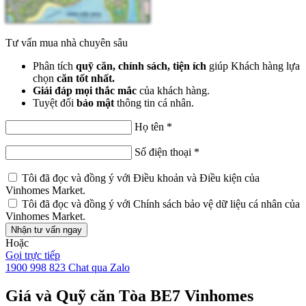
Tư vấn mua nhà chuyên sâu
Phân tích
quỹ căn, chính sách, tiện ích
giúp Khách hàng lựa
chọn
căn tốt nhất.
Giải đáp mọi thắc mắc
của khách hàng.
Tuyệt đối
bảo mật
thông tin cá nhân.
Họ tên
*
Số điện thoại
*
Tôi đã đọc và đồng ý với
Điều khoản và Điều kiện
của
Vinhomes Market.
Tôi đã đọc và đồng ý với
Chính sách bảo vệ dữ liệu cá nhân
của
Vinhomes Market.
Nhận tư vấn ngay
Hoặc
Gọi trực tiếp
1900 998 823
Chat qua Zalo
Giá và Quỹ căn Tòa BE7 Vinhomes