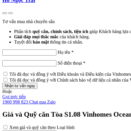
Hồ Ngọc Trai
Tư vấn mua nhà chuyên sâu
Phân tích
quỹ căn, chính sách, tiện ích
giúp Khách hàng lựa
Giải đáp mọi thắc mắc
của khách hàng.
Tuyệt đối
bảo mật
thông tin cá nhân.
Họ tên
*
Số điện thoại
*
Tôi đã đọc và đồng ý với
Điều khoản và Điều kiện
của Vinhomes
Tôi đã đọc và đồng ý với
Chính sách bảo vệ dữ liệu cá nhân
của 
Nhận tư vấn ngay
Hoặc
Gọi trực tiếp
1900 998 823
Chat qua Zalo
Giá và Quỹ căn Tòa S1.08 Vinhomes Ocea
Xem giá và quỹ căn theo Loại hình