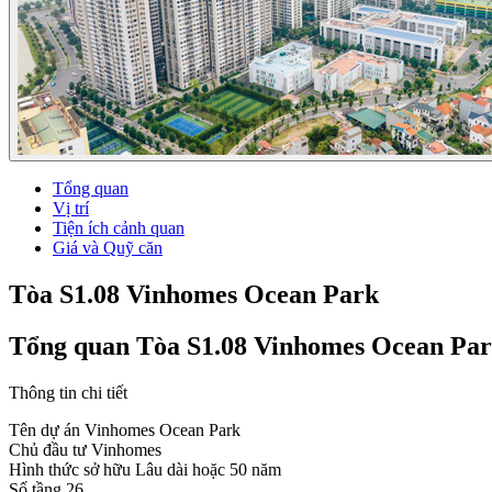
Tổng quan
Vị trí
Tiện ích cảnh quan
Giá và Quỹ căn
Tòa S1.08 Vinhomes Ocean Park
Tổng quan Tòa S1.08 Vinhomes Ocean Pa
Thông tin chi tiết
Tên dự án
Vinhomes Ocean Park
Chủ đầu tư
Vinhomes
Hình thức sở hữu
Lâu dài hoặc 50 năm
Số tầng
26