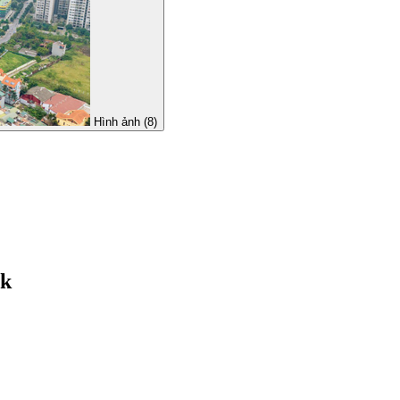
Hình ảnh (8)
rk