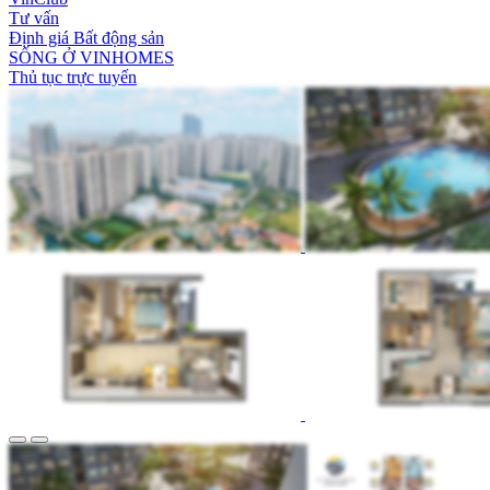
Tư vấn
Định giá Bất động sản
SỐNG Ở VINHOMES
Thủ tục trực tuyến