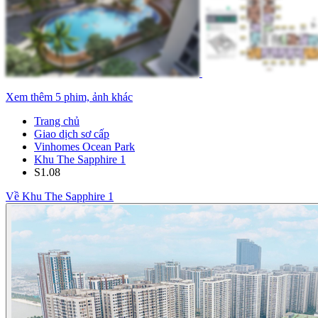
Xem thêm 5 phim, ảnh khác
Trang chủ
Giao dịch sơ cấp
Vinhomes Ocean Park
Khu The Sapphire 1
S1.08
Về Khu The Sapphire 1