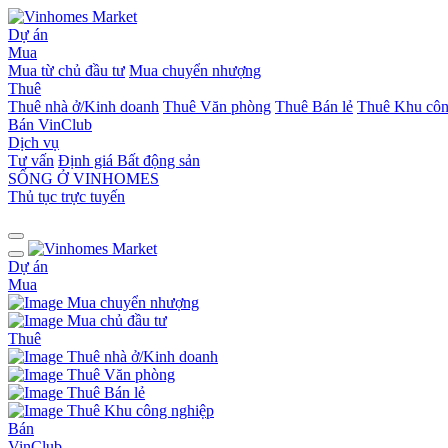
Dự án
Mua
Mua từ chủ đầu tư
Mua chuyển nhượng
Thuê
Thuê nhà ở/Kinh doanh
Thuê Văn phòng
Thuê Bán lẻ
Thuê Khu côn
Bán
VinClub
Dịch vụ
Tư vấn
Định giá Bất động sản
SỐNG Ở VINHOMES
Thủ tục trực tuyến
Dự án
Mua
Mua chuyển nhượng
Mua chủ đầu tư
Thuê
Thuê nhà ở/Kinh doanh
Thuê Văn phòng
Thuê Bán lẻ
Thuê Khu công nghiệp
Bán
VinClub