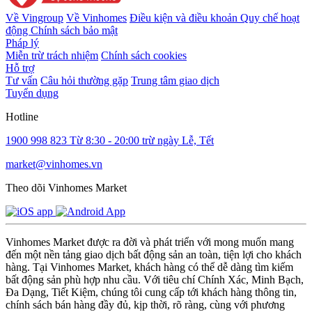
Về Vingroup
Về Vinhomes
Điều kiện và điều khoản
Quy chế hoạt
động
Chính sách bảo mật
Pháp lý
Miễn trừ trách nhiệm
Chính sách cookies
Hỗ trợ
Tư vấn
Câu hỏi thường gặp
Trung tâm giao dịch
Tuyển dụng
Hotline
1900 998 823
Từ 8:30 - 20:00 trừ ngày Lễ, Tết
market@vinhomes.vn
Theo dõi Vinhomes Market
Vinhomes Market được ra đời và phát triển với mong muốn mang
đến một nền tảng giao dịch bất động sản an toàn, tiện lợi cho khách
hàng. Tại Vinhomes Market, khách hàng có thể dễ dàng tìm kiếm
bất động sản phù hợp nhu cầu. Với tiêu chí Chính Xác, Minh Bạch,
Đa Dạng, Tiết Kiệm, chúng tôi cung cấp tới khách hàng thông tin,
chính sách bán hàng đầy đủ, kịp thời, rõ ràng, cùng với phương