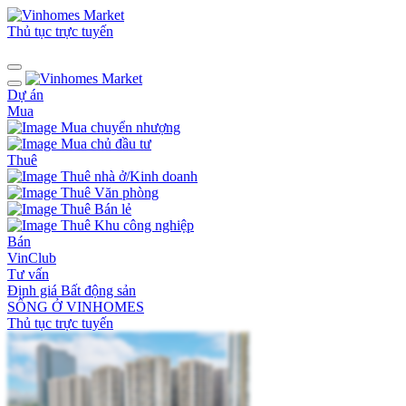
Thủ tục trực tuyến
Dự án
Mua
Mua chuyển nhượng
Mua chủ đầu tư
Thuê
Thuê nhà ở/Kinh doanh
Thuê Văn phòng
Thuê Bán lẻ
Thuê Khu công nghiệp
Bán
VinClub
Tư vấn
Định giá Bất động sản
SỐNG Ở VINHOMES
Thủ tục trực tuyến