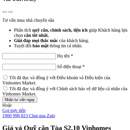
Tư vấn mua nhà chuyên sâu
Phân tích
quỹ căn, chính sách, tiện ích
giúp Khách hàng lựa
chọn
căn tốt nhất.
Giải đáp mọi thắc mắc
của khách hàng.
Tuyệt đối
bảo mật
thông tin cá nhân.
Họ tên
*
Số điện thoại
*
Tôi đã đọc và đồng ý với
Điều khoản và Điều kiện
của
Vinhomes Market.
Tôi đã đọc và đồng ý với
Chính sách bảo vệ dữ liệu cá nhân
của
Vinhomes Market.
Nhận tư vấn ngay
Hoặc
Gọi trực tiếp
1900 998 823
Chat qua Zalo
Giá và Quỹ căn Tòa S2.10 Vinhomes