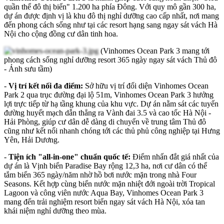
quần thể đô thị biển" 1.200 ha phía Đông. Với quy mô gần 300 ha,
dự án được định vị là khu đô thị nghỉ dưỡng cao cấp nhất, nơi mang
đến phong cách sống như tại các resort hạng sang ngay sát vách Hà
Nội cho cộng đồng cư dân tinh hoa.
(Vinhomes Ocean Park 3 mang tới
phong cách sống nghỉ dưỡng resort 365 ngày ngay sát vách Thủ đô
- Ảnh sưu tầm)
-
Vị trí kết nối đa điểm:
Sở hữu vị trí đối diện Vinhomes Ocean
Park 2 qua trục đường đại lộ 51m, Vinhomes Ocean Park 3 hưởng
lợi trực tiếp từ hạ tầng khung của khu vực. Dự án nằm sát các tuyến
đường huyết mạch dẫn thẳng ra Vành đai 3.5 và cao tốc Hà Nội -
Hải Phòng, giúp cư dân dễ dàng di chuyển về trung tâm Thủ đô
cũng như kết nối nhanh chóng tới các thủ phủ công nghiệp tại Hưng
Yên, Hải Dương.
-
Tiện ích "all-in-one" chuẩn quốc tế:
Điểm nhấn đắt giá nhất của
dự án là Vịnh biển Paradise Bay rộng 12,3 ha, nơi cư dân có thể
tắm biển 365 ngày/năm nhờ hồ bơi nước mặn trong nhà Four
Seasons. Kết hợp cùng biển nước mặn nhiệt đới ngoài trời Tropical
Lagoon và công viên nước Aqua Bay, Vinhomes Ocean Park 3
mang đến trải nghiệm resort biển ngay sát vách Hà Nội, xóa tan
khái niệm nghỉ dưỡng theo mùa.