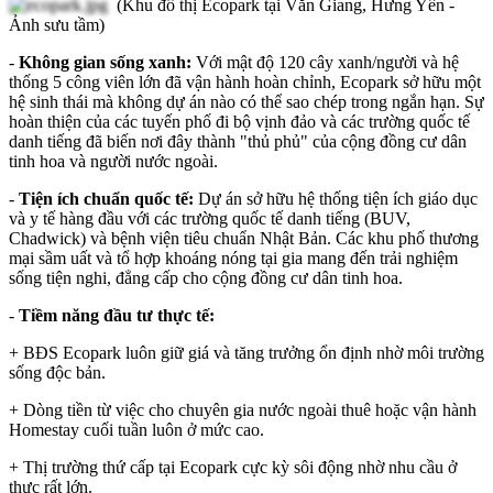
(Khu đô thị Ecopark tại Văn Giang, Hưng Yên -
Ảnh sưu tầm)
-
Không gian sống xanh:
Với mật độ 120 cây xanh/người và hệ
thống 5 công viên lớn đã vận hành hoàn chỉnh, Ecopark sở hữu một
hệ sinh thái mà không dự án nào có thể sao chép trong ngắn hạn. Sự
hoàn thiện của các tuyến phố đi bộ vịnh đảo và các trường quốc tế
danh tiếng đã biến nơi đây thành "thủ phủ" của cộng đồng cư dân
tinh hoa và người nước ngoài.
-
Tiện ích chuẩn quốc tế:
Dự án sở hữu hệ thống tiện ích giáo dục
và y tế hàng đầu với các trường quốc tế danh tiếng (BUV,
Chadwick) và bệnh viện tiêu chuẩn Nhật Bản. Các khu phố thương
mại sầm uất và tổ hợp khoáng nóng tại gia mang đến trải nghiệm
sống tiện nghi, đẳng cấp cho cộng đồng cư dân tinh hoa.
-
Tiềm năng đầu tư thực tế:
+ BĐS Ecopark luôn giữ giá và tăng trưởng ổn định nhờ môi trường
sống độc bản.
+ Dòng tiền từ việc cho chuyên gia nước ngoài thuê hoặc vận hành
Homestay cuối tuần luôn ở mức cao.
+ Thị trường thứ cấp tại Ecopark cực kỳ sôi động nhờ nhu cầu ở
thực rất lớn.