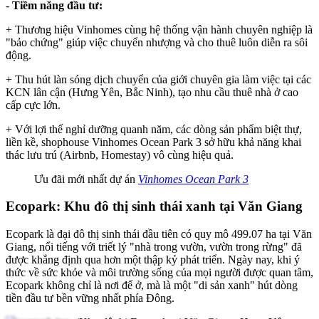
-
Tiềm năng đầu tư:
+ Thương hiệu Vinhomes cùng hệ thống vận hành chuyên nghiệp là
"bảo chứng" giúp việc chuyển nhượng và cho thuê luôn diễn ra sôi
động.
+ Thu hút làn sóng dịch chuyển của giới chuyên gia làm việc tại các
KCN lân cận (Hưng Yên, Bắc Ninh), tạo nhu cầu thuê nhà ở cao
cấp cực lớn.
+ Với lợi thế nghỉ dưỡng quanh năm, các dòng sản phẩm biệt thự,
liền kề, shophouse Vinhomes Ocean Park 3 sở hữu khả năng khai
thác lưu trú (Airbnb, Homestay) vô cùng hiệu quả.
Ưu đãi mới nhất dự án
Vinhomes Ocean Park 3
Ecopark: Khu đô thị sinh thái xanh tại Văn Giang
Ecopark là đại đô thị sinh thái đầu tiên có quy mô 499.07 ha tại Văn
Giang, nổi tiếng với triết lý "nhà trong vườn, vườn trong rừng" đã
được khẳng định qua hơn một thập kỷ phát triển. Ngày nay, khi ý
thức về sức khỏe và môi trường sống của mọi người được quan tâm,
Ecopark không chỉ là nơi để ở, mà là một "di sản xanh" hút dòng
tiền đầu tư bền vững nhất phía Đông.