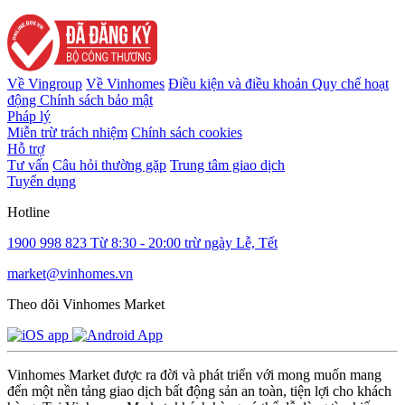
Về Vingroup
Về Vinhomes
Điều kiện và điều khoản
Quy chế hoạt
động
Chính sách bảo mật
Pháp lý
Miễn trừ trách nhiệm
Chính sách cookies
Hỗ trợ
Tư vấn
Câu hỏi thường gặp
Trung tâm giao dịch
Tuyển dụng
Hotline
1900 998 823
Từ 8:30 - 20:00 trừ ngày Lễ, Tết
market@vinhomes.vn
Theo dõi Vinhomes Market
Vinhomes Market được ra đời và phát triển với mong muốn mang
đến một nền tảng giao dịch bất động sản an toàn, tiện lợi cho khách