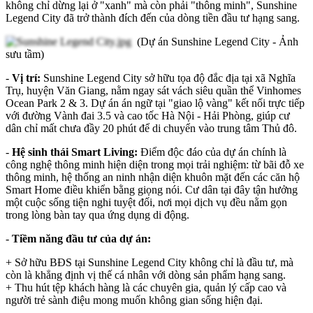
không chỉ dừng lại ở "xanh" mà còn phải "thông minh", Sunshine
Legend City đã trở thành đích đến của dòng tiền đầu tư hạng sang.
(Dự án Sunshine Legend City - Ảnh
sưu tầm)
-
Vị trí:
Sunshine Legend City sở hữu tọa độ đắc địa tại xã Nghĩa
Trụ, huyện Văn Giang, nằm ngay sát vách siêu quần thể Vinhomes
Ocean Park 2 & 3. Dự án án ngữ tại "giao lộ vàng" kết nối trực tiếp
với đường Vành đai 3.5 và cao tốc Hà Nội - Hải Phòng, giúp cư
dân chỉ mất chưa đầy 20 phút để di chuyển vào trung tâm Thủ đô.
-
Hệ sinh thái Smart Living:
Điểm độc đáo của dự án chính là
công nghệ thông minh hiện diện trong mọi trải nghiệm: từ bãi đỗ xe
thông minh, hệ thống an ninh nhận diện khuôn mặt đến các căn hộ
Smart Home điều khiển bằng giọng nói. Cư dân tại đây tận hưởng
một cuộc sống tiện nghi tuyệt đối, nơi mọi dịch vụ đều nằm gọn
trong lòng bàn tay qua ứng dụng di động.
-
Tiềm năng đầu tư của dự án:
+ Sở hữu BĐS tại Sunshine Legend City không chỉ là đầu tư, mà
còn là khẳng định vị thế cá nhân với dòng sản phẩm hạng sang.
+ Thu hút tệp khách hàng là các chuyên gia, quản lý cấp cao và
người trẻ sành điệu mong muốn không gian sống hiện đại.