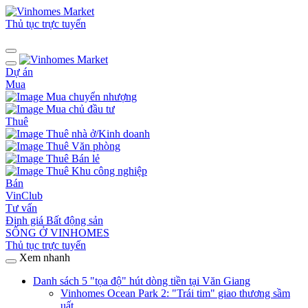
Thủ tục trực tuyến
Dự án
Mua
Mua chuyển nhượng
Mua chủ đầu tư
Thuê
Thuê nhà ở/Kinh doanh
Thuê Văn phòng
Thuê Bán lẻ
Thuê Khu công nghiệp
Bán
VinClub
Tư vấn
Định giá Bất động sản
SỐNG Ở VINHOMES
Thủ tục trực tuyến
Xem nhanh
Danh sách 5 "tọa độ" hút dòng tiền tại Văn Giang
Vinhomes Ocean Park 2: "Trái tim" giao thương sầm
uất