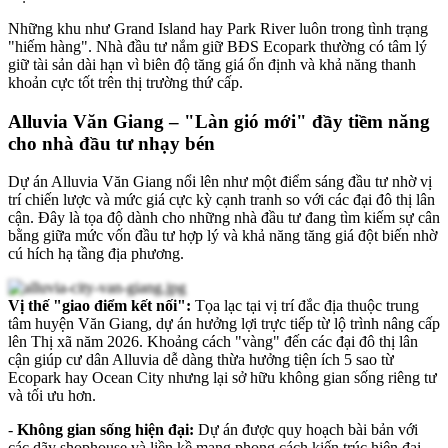
Những khu như Grand Island hay Park River luôn trong tình trạng
"hiếm hàng". Nhà đầu tư nắm giữ BĐS Ecopark thường có tâm lý
giữ tài sản dài hạn vì biên độ tăng giá ổn định và khả năng thanh
khoản cực tốt trên thị trường thứ cấp.
Alluvia Văn Giang – "Làn gió mới" đầy tiềm năng
cho nhà đầu tư nhạy bén
Dự án Alluvia Văn Giang nổi lên như một điểm sáng đầu tư nhờ vị
trí chiến lược và mức giá cực kỳ cạnh tranh so với các đại đô thị lân
cận. Đây là tọa độ dành cho những nhà đầu tư đang tìm kiếm sự cân
bằng giữa mức vốn đầu tư hợp lý và khả năng tăng giá đột biến nhờ
cú hích hạ tầng địa phương.
Vị thế "giao điểm kết nối":
Tọa lạc tại vị trí đắc địa thuộc trung
tâm huyện Văn Giang, dự án hưởng lợi trực tiếp từ lộ trình nâng cấp
lên Thị xã năm 2026. Khoảng cách "vàng" đến các đại đô thị lân
cận giúp cư dân Alluvia dễ dàng thừa hưởng tiện ích 5 sao từ
Ecopark hay Ocean City nhưng lại sở hữu không gian sống riêng tư
và tối ưu hơn.
-
Không gian sống hiện đại:
Dự án được quy hoạch bài bản với
các dãy shophouse và liền kề mang phong cách kiến trúc hiện đại,