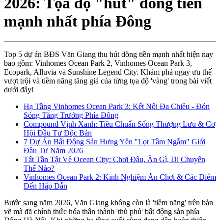
2026: Tọa độ "hút" dòng tiền
mạnh nhất phía Đông
Top 5 dự án BĐS Văn Giang thu hút dòng tiền mạnh nhất hiện nay
bao gồm: Vinhomes Ocean Park 2, Vinhomes Ocean Park 3,
Ecopark, Alluvia và Sunshine Legend City. Khám phá ngay ưu thế
vượt trội và tiềm năng tăng giá của từng tọa độ 'vàng' trong bài viết
dưới đây!
Hạ Tầng Vinhomes Ocean Park 3: Kết Nối Đa Chiều - Đón
Sóng Tăng Trưởng Phía Đông
Compound Vịnh Xanh: Tiêu Chuẩn Sống Thượng Lưu & Cơ
Hội Đầu Tư Độc Bản
7 Dự Án Bất Động Sản Hưng Yên "Lọt Tầm Ngắm" Giới
Đầu Tư Năm 2026
Tất Tần Tật Về Ocean City: Chơi Đâu, Ăn Gì, Di Chuyển
Thế Nào?
Vinhomes Ocean Park 2: Kinh Nghiệm Ăn Chơi & Các Điểm
Đến Hấp Dẫn
Bước sang năm 2026, Văn Giang không còn là 'tiềm năng' trên bản
vẽ mà đã chính thức hóa thân thành 'thủ phủ' bất động sản phía