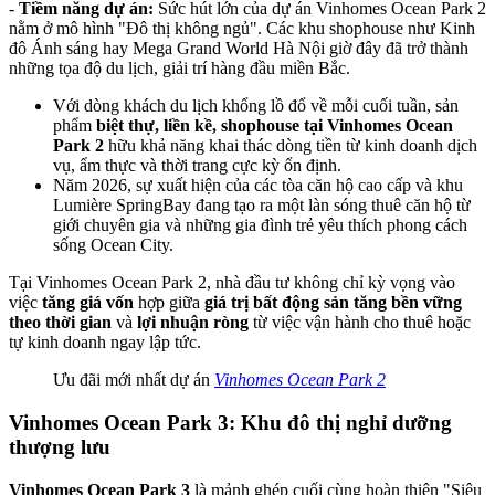
-
Tiềm năng dự án:
Sức hút lớn của dự án Vinhomes Ocean Park 2
nằm ở mô hình "Đô thị không ngủ". Các khu shophouse như Kinh
đô Ánh sáng hay Mega Grand World Hà Nội giờ đây đã trở thành
những tọa độ du lịch, giải trí hàng đầu miền Bắc.
Với dòng khách du lịch khổng lồ đổ về mỗi cuối tuần, sản
phẩm
biệt thự, liền kề, shophouse tại Vinhomes Ocean
Park 2
hữu khả năng khai thác dòng tiền từ kinh doanh dịch
vụ, ẩm thực và thời trang cực kỳ ổn định.
Năm 2026, sự xuất hiện của các tòa căn hộ cao cấp và khu
Lumière SpringBay đang tạo ra một làn sóng thuê căn hộ từ
giới chuyên gia và những gia đình trẻ yêu thích phong cách
sống Ocean City.
Tại Vinhomes Ocean Park 2, nhà đầu tư không chỉ kỳ vọng vào
việc
tăng giá vốn
hợp giữa
giá trị bất động sản tăng bền vững
theo thời gian
và
lợi nhuận ròng
từ việc vận hành cho thuê hoặc
tự kinh doanh ngay lập tức.
Ưu đãi mới nhất dự án
Vinhomes Ocean Park 2
Vinhomes Ocean Park 3: Khu đô thị nghỉ dưỡng
thượng lưu
Vinhomes Ocean Park 3
là mảnh ghép cuối cùng hoàn thiện "Siêu