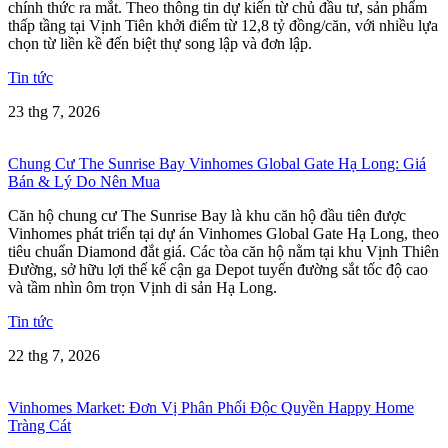
chính thức ra mắt. Theo thông tin dự kiến từ chủ đầu tư, sản phẩm
thấp tầng tại Vịnh Tiên khởi điểm từ 12,8 tỷ đồng/căn, với nhiều lựa
chọn từ liền kề đến biệt thự song lập và đơn lập.
Tin tức
23 thg 7, 2026
Chung Cư The Sunrise Bay Vinhomes Global Gate Hạ Long: Giá
Bán & Lý Do Nên Mua
Căn hộ chung cư The Sunrise Bay là khu căn hộ đầu tiên được
Vinhomes phát triển tại dự án Vinhomes Global Gate Hạ Long, theo
tiêu chuẩn Diamond đắt giá. Các tòa căn hộ nằm tại khu Vịnh Thiên
Đường, sở hữu lợi thế kế cận ga Depot tuyến đường sắt tốc độ cao
và tầm nhìn ôm trọn Vịnh di sản Hạ Long.
Tin tức
22 thg 7, 2026
Vinhomes Market: Đơn Vị Phân Phối Độc Quyền Happy Home
Tràng Cát