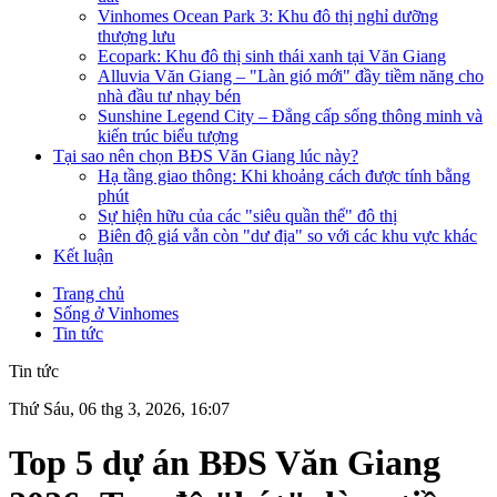
Vinhomes Ocean Park 3: Khu đô thị nghỉ dưỡng
thượng lưu
Ecopark: Khu đô thị sinh thái xanh tại Văn Giang
Alluvia Văn Giang – "Làn gió mới" đầy tiềm năng cho
nhà đầu tư nhạy bén
Sunshine Legend City – Đẳng cấp sống thông minh và
kiến trúc biểu tượng
Tại sao nên chọn BĐS Văn Giang lúc này?
Hạ tầng giao thông: Khi khoảng cách được tính bằng
phút
Sự hiện hữu của các "siêu quần thể" đô thị
Biên độ giá vẫn còn "dư địa" so với các khu vực khác
Kết luận
Trang chủ
Sống ở Vinhomes
Tin tức
Tin tức
Thứ Sáu, 06 thg 3, 2026, 16:07
Top 5 dự án BĐS Văn Giang