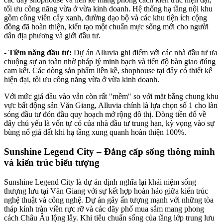
tối ưu công năng vừa ở vừa kinh doanh. Hệ thống hạ tầng nội khu
gồm công viên cây xanh, đường dạo bộ và các khu tiện ích cộng
đồng đã hoàn thiện, kiến tạo một chuẩn mực sống mới cho người
dân địa phương và giới đầu tư.
-
Tiềm năng đầu tư:
Dự án Alluvia ghi điểm với các nhà đầu tư ưa
chuộng sự an toàn nhờ pháp lý minh bạch và tiến độ bàn giao đúng
cam kết. Các dòng sản phẩm liền kề, shophouse tại đây có thiết kế
hiện đại, tối ưu công năng vừa ở vừa kinh doanh.
Với mức giá đầu vào vẫn còn rất "mềm" so với mặt bằng chung khu
vực bất động sản Văn Giang, Alluvia chính là lựa chọn số 1 cho làn
sóng đầu tư đón đầu quy hoạch mở rộng đô thị. Dòng tiền đổ về
đây chủ yếu là vốn tự có của nhà đầu tư trung hạn, kỳ vọng vào sự
bùng nổ giá đất khi hạ tầng xung quanh hoàn thiện 100%.
Sunshine Legend City – Đẳng cấp sống thông minh
và kiến trúc biểu tượng
Sunshine Legend City là dự án định nghĩa lại khái niệm sống
thượng lưu tại Văn Giang với sự kết hợp hoàn hảo giữa kiến trúc
nghệ thuật và công nghệ. Dự án gây ấn tượng mạnh với những tòa
tháp kính tràn viền rực rỡ và các dãy phố mua sắm mang phong
cách Châu Âu lộng lẫy. Khi tiêu chuẩn sống của tầng lớp trung lưu