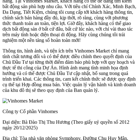
hàng. Tại Vinhomes Market, khách hàng có thể dễ dàng tìm kiếm
bất động sản phù hợp nhu cầu. Với tiêu chí Chính Xác, Minh Bạch,
Đa Dạng, Tiết Kiệm, chúng tôi cung cấp tới khách hàng thông tin,
chính sách bán hàng đầy đủ, kịp thời, rõ ràng, cùng với phương
thức thanh toán an toàn, tiện lợi. Giờ đây, khách hàng có thể giao
dịch bất động sản ở bất cứ đâu, bất cứ lúc nào, với chỉ vài thao tác
trên máy tính hoặc điện thoại di động. Hãy cùng chúng tôi trải
nghiệm một nền tảng số hoàn toàn mới!
Thông tin, hình ảnh, và tiện ích trên Vinhomes Market chỉ mang
tính chất tương đối và có thể được điều chỉnh theo quyết định của
Chủ Đầu Tư tại từng thời điểm đảm bảo phù hợp với quy hoạch và
thực tế thi công của Dự Án. Hình ảnh mang tính minh họa định
hướng và có thể được Chủ Đầu Tư cập nhật, bổ sung trong quá
trình triển khai. Các thông tin, cam kết chính thức sẽ được quy định
cụ thể tại Hợp đồng mua bán. Việc quản lý vận hành và kinh doanh
của khu đô thị sẽ theo quy định của Ban quản lý.
Công ty Cổ phần Vinhomes
Đại diện: Bà Đào Thị Thu Hương (Theo giấy uỷ quyền số 2012
ngày 20/12/2025)
Địa chỉ: Tòa nhà văn phòng Symphony, Đường Chu Huy Mân,