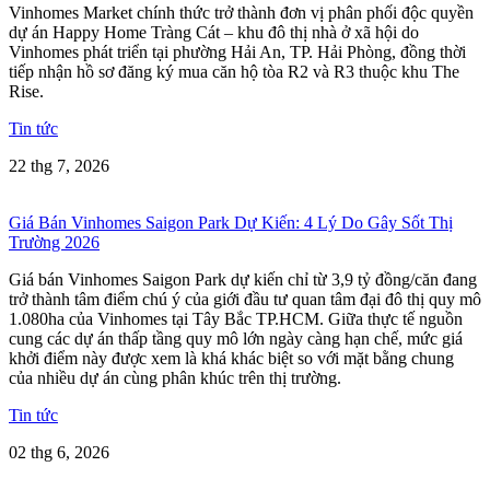
Vinhomes Market chính thức trở thành đơn vị phân phối độc quyền
dự án Happy Home Tràng Cát – khu đô thị nhà ở xã hội do
Vinhomes phát triển tại phường Hải An, TP. Hải Phòng, đồng thời
tiếp nhận hồ sơ đăng ký mua căn hộ tòa R2 và R3 thuộc khu The
Rise.
Tin tức
22 thg 7, 2026
Giá Bán Vinhomes Saigon Park Dự Kiến: 4 Lý Do Gây Sốt Thị
Trường 2026
Giá bán Vinhomes Saigon Park dự kiến chỉ từ 3,9 tỷ đồng/căn đang
trở thành tâm điểm chú ý của giới đầu tư quan tâm đại đô thị quy mô
1.080ha của Vinhomes tại Tây Bắc TP.HCM. Giữa thực tế nguồn
cung các dự án thấp tầng quy mô lớn ngày càng hạn chế, mức giá
khởi điểm này được xem là khá khác biệt so với mặt bằng chung
của nhiều dự án cùng phân khúc trên thị trường.
Tin tức
02 thg 6, 2026