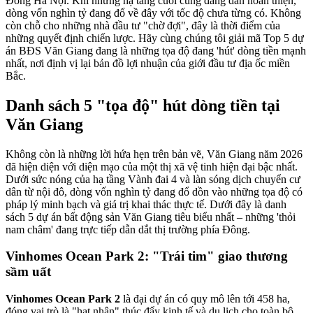
Đông Hà Nội. Khi những hạ tầng cuối cùng đang dần hoàn thiện,
dòng vốn nghìn tỷ đang đổ về đây với tốc độ chưa từng có. Không
còn chỗ cho những nhà đầu tư "chờ đợi", đây là thời điểm của
những quyết định chiến lược. Hãy cùng chúng tôi giải mã Top 5 dự
án BĐS Văn Giang đang là những tọa độ đang 'hút' dòng tiền mạnh
nhất, nơi định vị lại bản đồ lợi nhuận của giới đầu tư địa ốc miền
Bắc.
Danh sách 5 "tọa độ" hút dòng tiền tại
Văn Giang
Không còn là những lời hứa hẹn trên bản vẽ, Văn Giang năm 2026
đã hiện diện với diện mạo của một thị xã vệ tinh hiện đại bậc nhất.
Dưới sức nóng của hạ tầng Vành đai 4 và làn sóng dịch chuyển cư
dân từ nội đô, dòng vốn nghìn tỷ đang đổ dồn vào những tọa độ có
pháp lý minh bạch và giá trị khai thác thực tế. Dưới đây là danh
sách 5 dự án bất động sản Văn Giang tiêu biểu nhất – những 'thỏi
nam châm' đang trực tiếp dẫn dắt thị trường phía Đông.
Vinhomes Ocean Park 2: "Trái tim" giao thương
sầm uất
Vinhomes Ocean Park 2
là đại dự án có quy mô lên tới 458 ha,
đóng vai trò là "hạt nhân" thúc đẩy kinh tế và du lịch cho toàn bộ