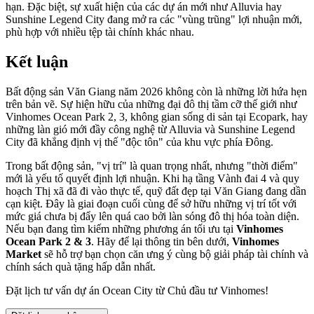
hạn. Đặc biệt, sự xuất hiện của các dự án mới như Alluvia hay
Sunshine Legend City đang mở ra các "vùng trũng" lợi nhuận mới,
phù hợp với nhiều tệp tài chính khác nhau.
Kết luận
Bất động sản Văn Giang năm 2026 không còn là những lời hứa hẹn
trên bản vẽ. Sự hiện hữu của những đại đô thị tầm cỡ thế giới như
Vinhomes Ocean Park 2, 3, không gian sống di sản tại Ecopark, hay
những làn gió mới đầy công nghệ từ Alluvia và Sunshine Legend
City đã khẳng định vị thế "độc tôn" của khu vực phía Đông.
Trong bất động sản, "vị trí" là quan trọng nhất, nhưng "thời điểm"
mới là yếu tố quyết định lợi nhuận. Khi hạ tầng Vành đai 4 và quy
hoạch Thị xã đã đi vào thực tế, quỹ đất đẹp tại Văn Giang đang dần
cạn kiệt. Đây là giai đoạn cuối cùng để sở hữu những vị trí tốt với
mức giá chưa bị đẩy lên quá cao bởi làn sóng đô thị hóa toàn diện.
Nếu bạn đang tìm kiếm những phương án tối ưu tại
Vinhomes
Ocean Park 2 & 3
.
Hãy để lại thông tin bên dưới,
Vinhomes
Market
sẽ hỗ trợ bạn chọn căn ưng ý cùng bộ giải pháp tài chính và
chính sách quà tặng hấp dẫn nhất.
Đặt lịch tư vấn dự án Ocean City từ Chủ đầu tư Vinhomes!