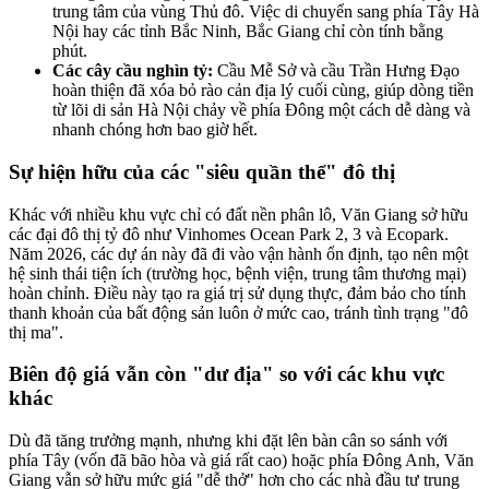
trung tâm của vùng Thủ đô. Việc di chuyển sang phía Tây Hà
Nội hay các tỉnh Bắc Ninh, Bắc Giang chỉ còn tính bằng
phút.
Các cây cầu nghìn tỷ:
Cầu Mễ Sở và cầu Trần Hưng Đạo
hoàn thiện đã xóa bỏ rào cản địa lý cuối cùng, giúp dòng tiền
từ lõi di sản Hà Nội chảy về phía Đông một cách dễ dàng và
nhanh chóng hơn bao giờ hết.
Sự hiện hữu của các "siêu quần thể" đô thị
Khác với nhiều khu vực chỉ có đất nền phân lô, Văn Giang sở hữu
các đại đô thị tỷ đô như Vinhomes Ocean Park 2, 3 và Ecopark.
Năm 2026, các dự án này đã đi vào vận hành ổn định, tạo nên một
hệ sinh thái tiện ích (trường học, bệnh viện, trung tâm thương mại)
hoàn chỉnh. Điều này tạo ra giá trị sử dụng thực, đảm bảo cho tính
thanh khoản của bất động sản luôn ở mức cao, tránh tình trạng "đô
thị ma".
Biên độ giá vẫn còn "dư địa" so với các khu vực
khác
Dù đã tăng trưởng mạnh, nhưng khi đặt lên bàn cân so sánh với
phía Tây (vốn đã bão hòa và giá rất cao) hoặc phía Đông Anh, Văn
Giang vẫn sở hữu mức giá "dễ thở" hơn cho các nhà đầu tư trung