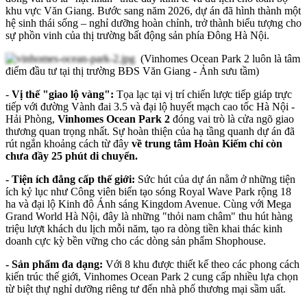
khu vực Văn Giang. Bước sang năm 2026, dự án đã hình thành một
hệ sinh thái sống – nghỉ dưỡng hoàn chỉnh, trở thành biểu tượng cho
sự phồn vinh của thị trường bất động sản phía Đông Hà Nội.
(Vinhomes Ocean Park 2 luôn là tâm
điểm đầu tư tại thị trường BĐS Văn Giang - Ảnh sưu tầm)
-
Vị thế "giao lộ vàng":
Tọa lạc tại vị trí chiến lược tiếp giáp trực
tiếp với đường Vành đai 3.5 và đại lộ huyết mạch cao tốc Hà Nội -
Hải Phòng,
Vinhomes Ocean Park 2
đóng vai trò là cửa ngõ giao
thương quan trọng nhất. Sự hoàn thiện của hạ tầng quanh dự án đã
rút ngắn khoảng cách từ đây
về trung tâm Hoàn Kiếm chỉ còn
chưa đầy 25 phút di chuyển.
- Tiện ích đẳng cấp thế giới:
Sức hút của dự án nằm ở những tiện
ích kỷ lục như Công viên biển tạo sóng Royal Wave Park rộng 18
ha và đại lộ Kinh đô Ánh sáng Kingdom Avenue. Cùng với Mega
Grand World Hà Nội, đây là những "thỏi nam châm" thu hút hàng
triệu lượt khách du lịch mỗi năm, tạo ra dòng tiền khai thác kinh
doanh cực kỳ bền vững cho các dòng sản phẩm Shophouse.
- Sản phẩm đa dạng:
Với 8 khu được thiết kế theo các phong cách
kiến trúc thế giới, Vinhomes Ocean Park 2 cung cấp nhiều lựa chọn
từ biệt thự nghỉ dưỡng riêng tư đến nhà phố thương mại sầm uất.